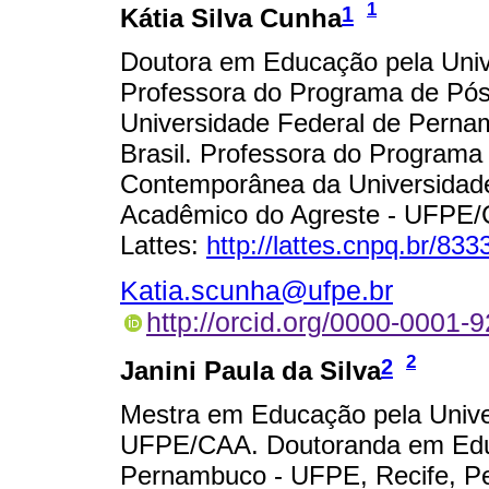
1
1
Kátia Silva Cunha
Doutora em Educação pela Univ
Professora do Programa de Pó
Universidade Federal de Perna
Brasil. Professora do Progra
Contemporânea da Universidad
Acadêmico do Agreste - UFPE/C
Lattes:
http://lattes.cnpq.br/8
Katia.scunha@ufpe.br
http://orcid.org/0000-0001
2
2
Janini Paula da Silva
Mestra em Educação pela Unive
UFPE/CAA. Doutoranda em Educ
Pernambuco - UFPE, Recife, Per