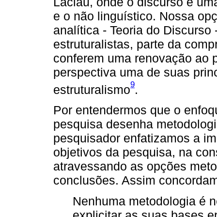
Laclau, onde o discurso é uma
e o não linguístico. Nossa op
analítica - Teoria do Discurso
estruturalistas, parte da com
conferem uma renovação ao p
perspectiva uma de suas princ
9
estruturalismo
.
Por entendermos que o enfoq
pesquisa desenha metodologi
pesquisador enfatizamos a im
objetivos da pesquisa, na cons
atravessando as opções metod
conclusões. Assim concorda
Nenhuma metodologia é ne
explicitar as suas bases 