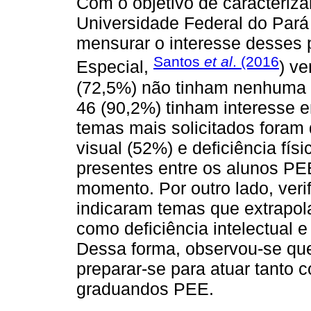
Com o objetivo de caracteriz
Universidade Federal do Par
mensurar o interesse desses
Santos
et al
. (2016
Especial,
) ve
(72,5%) não tinham nenhuma
46 (90,2%) tinham interesse 
temas mais solicitados foram d
visual (52%) e deficiência fís
presentes entre os alunos P
momento. Por outro lado, ver
indicaram temas que extrapola
como deficiência intelectual e
Dessa forma, observou-se que
preparar-se para atuar tanto 
graduandos PEE.