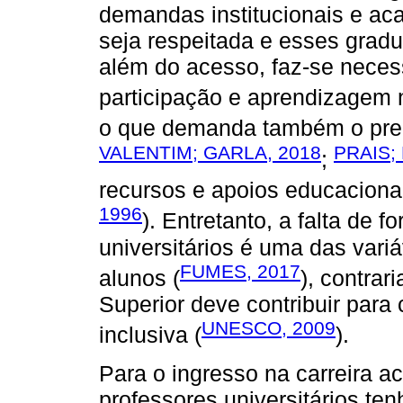
demandas institucionais e ac
seja respeitada e esses grad
além do acesso, faz-se necess
participação e aprendizagem 
o que demanda também o prep
VALENTIM; GARLA, 2018
PRAIS;
;
recursos e apoios educaciona
1996
). Entretanto, a falta de
universitários é uma das vari
FUMES, 2017
alunos (
), contrar
Superior deve contribuir par
UNESCO, 2009
inclusiva (
).
Para o ingresso na carreira a
professores universitários te