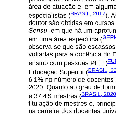
área de atuação e, em algum
BRASIL, 2012
especialistas (
). 
doutor são obtidas em cursos
Sensu
, em que há um aprofun
GERM
em uma área específica (
observa-se que são escassos
voltadas para a docência do 
FU
ensino com pessoas PEE (
BRASIL, 2
Educação Superior (
6,1% no número de docentes n
2020. Quanto ao grau de for
BRASIL, 202
e 37,4% mestres (
titulação de mestres e, princ
na carreira dos docentes unive