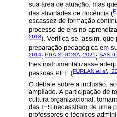
sua área de atuação, mas que
P
das atividades de docência (
escassez de formação continu
processo de ensino-aprendiz
2018
). Verifica-se, assim, qu
preparação pedagógica em sua
2014
PRAIS; ROSA, 2021
SANTO
;
;
lhes instrumentalizasse adeq
FURLAN
et al
., 2
pessoas PEE (
O debate sobre a inclusão, ao
ampliado. A participação de t
cultura organizacional, tornan
das IES necessitam de uma po
professores e técnicos adminis