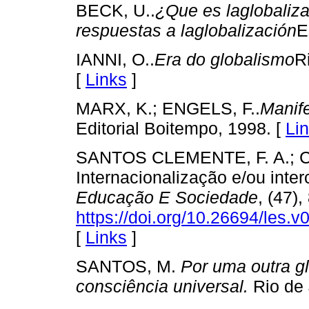
BECK, U..
¿Que es laglobaliza
respuestas a laglobalización
E
IANNI, O..
Era do globalismo
R
[
Links
]
MARX, K.; ENGELS, F..
Manife
Editorial Boitempo, 1998. [
Li
SANTOS CLEMENTE, F. A.; C
Internacionalização e/ou inter
Educação E Sociedade
, (47)
https://doi.org/10.26694/les.v
[
Links
]
SANTOS, M.
Por uma outra g
consciência universal.
Rio de 