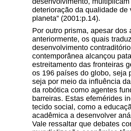
desenvolvimento, multiplicam 
deterioração da qualidade de 
planeta” (2001:p.14).
Por outro prisma, apesar do
anteriormente, os quais tradu
desenvolvimento contraditóri
contemporânea alcançou pat
estreitamento das fronteiras g
os 196 países do globo, seja p
seja por meio da influência d
da robótica como agentes fun
barreiras. Estas efemérides i
tecido social, como a educaç
acadêmica a desenvolver anál
Vale ressaltar que debates co