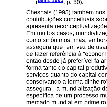
Ianni, 1996
(
, p. 50).
Chesnais (1995) também nos 
contribuições conceituais so
apresenta reconceptualizações
Em muitos casos, mundializaç
como sinônimos, mas, embora 
assegura que “em vez de usar 
de fazer referência à “econo
então desde já preferível fala
forma tanto do capital produti
serviços quanto do capital co
conservando a forma dinheiro” 
assegura: “a mundialização d
específica de um processo mu
mercado mundial em primeiro 