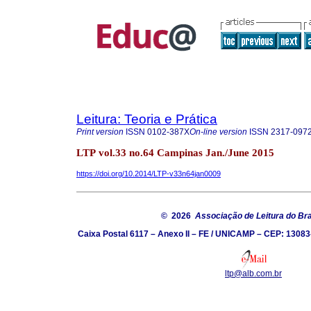
Leitura: Teoria e Prática
Print version
ISSN
0102-387X
On-line version
ISSN
2317-097
LTP vol.33 no.64 Campinas Jan./June 2015
https://doi.org/10.2014/LTP-v33n64jan0009
© 2026
Associação de Leitura do Bra
Caixa Postal 6117 – Anexo II – FE / UNICAMP – CEP: 13083
ltp@alb.com.br