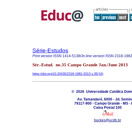
Série-Estudos
Print version
ISSN
1414-5138
On-line version
ISSN
2318-198
Sér.-Estud. no.35 Campo Grande Jan./June 2013
https://doi.org/10.20435/2318-1982-2013-v.35(16)
© 2026
Universidade Católica Do
Av. Tamandaré, 6000 - Jd. Semin
79117-900 - Campo Grande - MS - 
Caixa Postal 100
backes@ucdb.br