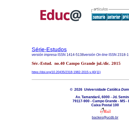
Série-Estudos
versión impresa
ISSN
1414-5138
versión On-line
ISSN
2318-1
Sér.-Estud. no.40 Campo Grande jul./dic. 2015
https://doi.org/10.20435/2318-1982-2015-v.40(11)
© 2026
Universidade Católica Do
Av. Tamandaré, 6000 - Jd. Semin
79117-900 - Campo Grande - MS - 
Caixa Postal 100
backes@ucdb.br