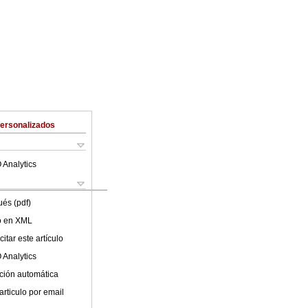
Personalizados
 Analytics
ués (pdf)
lo en XML
itar este artículo
 Analytics
ción automática
articulo por email