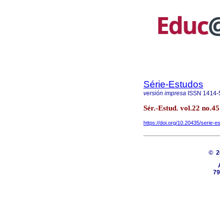
Série-Estudos
versión impresa
ISSN
1414-
Sér.-Estud. vol.22 no
https://doi.org/10.20435/serie-
© 
79