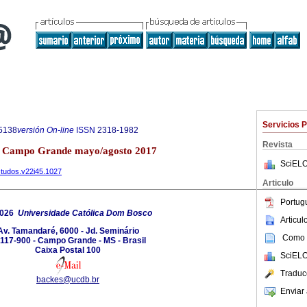
Servicios 
5138
versión On-line
ISSN
2318-1982
Revista
.45 Campo Grande mayo/agosto 2017
SciELO
estudos.v22i45.1027
Articulo
Portug
2026
Universidade Católica Dom Bosco
Articu
Av. Tamandaré, 6000 - Jd. Seminário
Como c
117-900 - Campo Grande - MS - Brasil
Caixa Postal 100
SciELO
Traduc
backes@ucdb.br
Enviar 