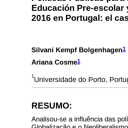
Educación Pre-escolar 
2016 en Portugal: el ca
1
Silvani Kempf Bolgenhagen
1
Ariana Cosme
1
Universidade do Porto, Portu
RESUMO:
Analisou-se a influência das po
Globalização e o Neoliberalism