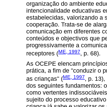
organização do ambiente educ
intencionalidade educativas e
estabelecidas, valorizando a 
cooperação. Trata-se de alarg
comunicação em diferentes con
conteúdos e objectivos que p
progressivamente a comunic
ME, 1997
receptores (
, p. 68).
As OCEPE elencam princípio
prática, a fim de "conduzir o
ME, 1997
as crianças" (
, p. 13)
dos seguintes fundamentos: 
como vertentes indissociávei
sujeito do processo educativo 
criança já sabe e valorizar 