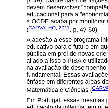
p. 49). Diante das orientaçõ
devem desenvolver "competênc
educacional para a "economi
a OCDE acaba por monitorar 
CARVALHO, 2011
(
, p. 49-50).
A adesão a esse programa in
educativo para o futuro em q
pública em prol de novas ori
aliado a isso o PISA é utiliza
na avaliação de desempenho 
fundamental. Essas avaliaçõ
ênfase em diferentes áreas d
CARVA
Matemática e Ciências (
Em Portugal, essas mesmas p
educação da infância, em que