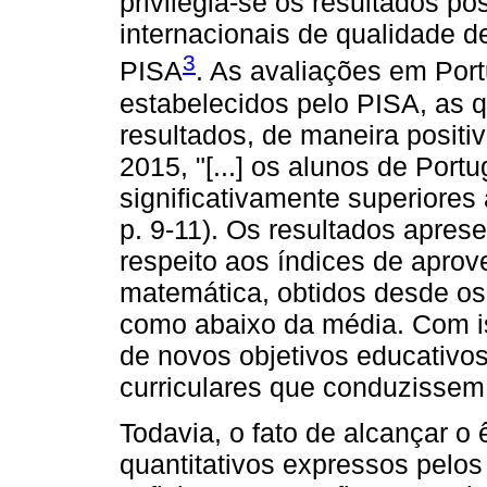
privilegia-se os resultados po
internacionais de qualidade 
3
PISA
. As avaliações em Port
estabelecidos pelo PISA, as
resultados, de maneira positi
2015, "[...] os alunos de Por
significativamente superior
p. 9-11). Os resultados apres
respeito aos índices de aprove
matemática, obtidos desde os
como abaixo da média. Com i
de novos objetivos educativo
curriculares que conduzissem 
Todavia, o fato de alcançar o 
quantitativos expressos pelos