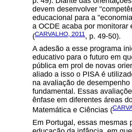
p. 49). Diante das orientaçõ
devem desenvolver "competênc
educacional para a "economi
a OCDE acaba por monitorar 
CARVALHO, 2011
(
, p. 49-50).
A adesão a esse programa in
educativo para o futuro em q
pública em prol de novas ori
aliado a isso o PISA é utiliza
na avaliação de desempenho 
fundamental. Essas avaliaçõ
ênfase em diferentes áreas d
CARVA
Matemática e Ciências (
Em Portugal, essas mesmas p
educação da infância, em que