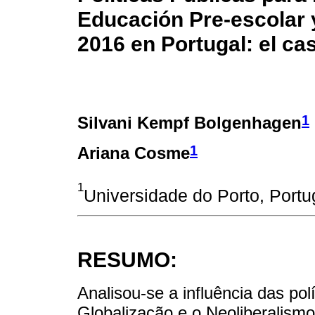
Educación Pre-escolar 
2016 en Portugal: el ca
1
Silvani Kempf Bolgenhagen
1
Ariana Cosme
1
Universidade do Porto, Portu
RESUMO:
Analisou-se a influência das po
Globalização e o Neoliberalism