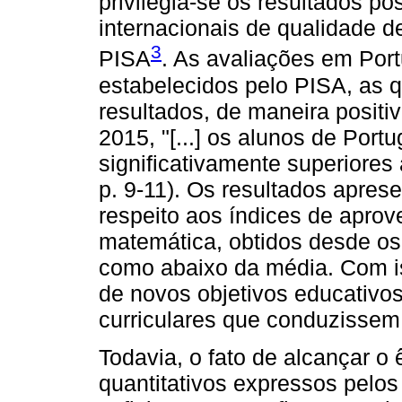
privilegia-se os resultados po
internacionais de qualidade 
3
PISA
. As avaliações em Port
estabelecidos pelo PISA, as
resultados, de maneira positi
2015, "[...] os alunos de Por
significativamente superior
p. 9-11). Os resultados apres
respeito aos índices de aprove
matemática, obtidos desde os
como abaixo da média. Com i
de novos objetivos educativo
curriculares que conduzissem 
Todavia, o fato de alcançar o 
quantitativos expressos pelos