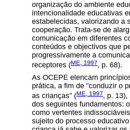
organização do ambiente educ
intencionalidade educativas e
estabelecidas, valorizando a 
cooperação. Trata-se de alarg
comunicação em diferentes con
conteúdos e objectivos que p
progressivamente a comunic
ME, 1997
receptores (
, p. 68).
As OCEPE elencam princípio
prática, a fim de "conduzir o
ME, 1997
as crianças" (
, p. 13)
dos seguintes fundamentos: 
como vertentes indissociávei
sujeito do processo educativo 
criança já sabe e valorizar 