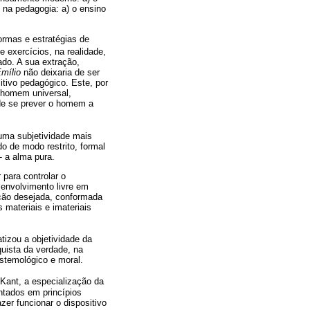
m na pedagogia: a) o ensino
rmas e estratégias de
 exercícios, na realidade,
ado. A sua extração,
mílio
não deixaria de ser
itivo pedagógico. Este, por
 homem universal,
 de se prever o homem a
uma subjetividade mais
do de modo restrito, formal
- a alma pura.
 para controlar o
senvolvimento livre em
ação desejada, conformada
 materiais e imateriais
tizou a objetividade da
quista da verdade, na
istemológico e moral.
Kant, a especialização da
ntados em princípios
zer funcionar o dispositivo