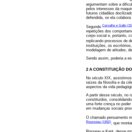
argumentam sobre a dific
pelos interesses da maquin
futuros cidadãos dociliza
defendida, se ela colabor
Carvalho e Gallo (20
Segundo
repetições dos comportam
corpo social e, portanto,
replicando processos de d
instituições, os escritóri
modelagem de atitudes, de
Sendo assim, poderia a esc
2 A CONSTITUIÇÃO D
No século XIX, assistimos
raízes da filosofia e da c
aspectos da vida pedagógi
A partir desse século, no
constituídos, consolidando
uma forte crença no poder p
em mudanças sociais prov
O chamado pensamento mod
Rousseau (1992)
, que montar
Rosseau e Kant, desse mod