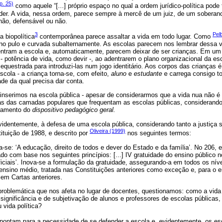
p. 25)
como aquele “[...] próprio espaço no qual a ordem jurídico-política pode t
nder. A vida, nessa ordem, parece sempre à mercê de um juiz, de um soberan
 não, defensável ou não.
3
Pel
a biopolítica
contemporânea parece assaltar a vida em todo lugar. Como
no pulo e curvada subalternamente. As escolas parecem nos lembrar dessa vi
entram a escola e, automaticamente, parecem deixar de ser crianças. Em u
 - potência de vida, como devir -, ao adentrarem o plano organizacional da es
equestrada para introduzi-las num jogo identitário. Aos corpos das crianças é
 escola - a criança torna-se, com efeito,
aluno
e
estudante
e carrega consigo t
de da qual precisa dar conta.
inserimos na escola pública - apesar de considerarmos que a vida nua não é 
as das camadas populares que frequentam as escolas públicas, considerando
namento do
dispositivo pedagógico geral.
evidentemente, à defesa de uma escola pública, considerando tanto a justiça 
Oliveira (1999)
ituição de 1988, e descrito por
nos seguintes termos:
a-se: ‘A educação, direito de todos e dever do Estado e da família’. No 206, 
ado com base nos seguintes princípios: [...] IV gratuidade do ensino público 
iciais’. Inova-se a formulação da gratuidade, assegurando-a em todos os níve
ensino médio, tratada nas Constituições anteriores como exceção e, para o en
em Cartas anteriores.
roblemática que nos afeta no lugar de docentes, questionamos: como a vida
ignificância e de subjetivação de alunos e professores de escolas públicas,
vida política?
pontam para a necessidade de se defender a escola e, evidentemente, os esc