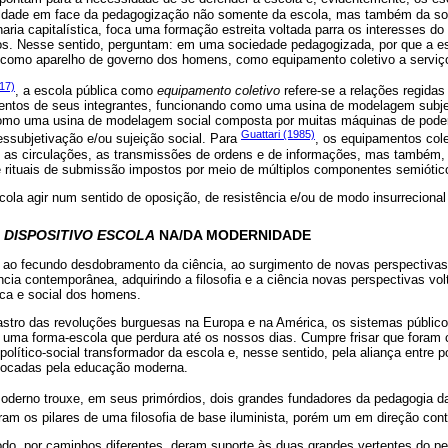
uldade em face da pedagogização não somente da escola, mas também da soc
aria capitalística, foca uma formação estreita voltada parra os interesses do
dos. Nesse sentido, perguntam: em uma sociedade pedagogizada, por que a es
a como aparelho de governo dos homens, como equipamento coletivo a servi
17)
, a escola pública como
equipamento coletivo
refere-se a relações regida
entos de seus integrantes, funcionando como uma usina de modelagem subje
 como uma usina de modelagem social composta por muitas máquinas de pode
Guattari (1985)
essubjetivação e/ou sujeição social. Para
, os equipamentos col
os, as circulações, as transmissões de ordens e de informações, mas também,
 rituais de submissão impostos por meio de múltiplos componentes semiótic
ola agir num sentido de oposição, de resistência e/ou de modo insurrecional
O
DISPOSITIVO ESCOLA
NA/DA MODERNIDADE
 ao fecundo desdobramento da ciência, ao surgimento de novas perspectivas 
iência contemporânea, adquirindo a filosofia e a ciência novas perspectivas vo
ca e social dos homens.
 rastro das revoluções burguesas na Europa e na América, os sistemas públic
 uma forma-escola que perdura até os nossos dias. Cumpre frisar que foram co
olítico-social transformador da escola e, nesse sentido, pela aliança entre po
ocadas pela educação moderna.
erno trouxe, em seus primórdios, dois grandes fundadores da pedagogia d
am os pilares de uma filosofia de base iluminista, porém um em direção contr
o, por caminhos diferentes, deram suporte às duas grandes vertentes do p