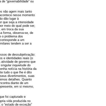
 de “governabilidade” ou
les não agem mais tanto
e acontece nesse momento
ão dão lugar à
er que seja a intensidade
or meio do qual pode ser,
, em troca da sua
sa forma, observa-se, de
ue o problema dos
o corresponde a um
imilares tendem a ser a
ssos de dessubjetivação:
s e identidades reais (o
a atividade de governo que
singular inquietude do
enha notícia na história da
e tudo o que lhe é dito
 seus divertimentos, suas
nimos detalhes. Quanto
ncontra diante de um
represente, em si mesmo,
que foi capturado e
ópria vida produzida no
É o “estado de exceção”