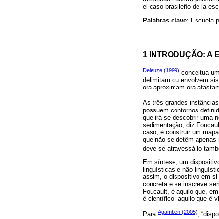
el caso brasileño de la esc
Palabras clave:
Escuela p
1 INTRODUÇÃO: A 
Deleuze (1999)
conceitua um 
delimitam ou envolvem si
ora aproximam ora afastam
As três grandes instância
possuem contornos definid
que irá se descobrir uma 
sedimentação, diz Foucault
caso, é construir um mapa,
que não se detêm apenas 
deve-se atravessá-lo tamb
Em síntese, um dispositivo
linguísticas e não linguíst
assim, o dispositivo em s
concreta e se inscreve se
Foucault, é aquilo que, em
é científico, aquilo que é 
Agamben (2005)
Para
, “disp