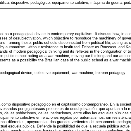
blica; dispositivo pedagógico; equipamento coletivo; máquina de guerra; ped
ool as a pedagogical device in contemporary capitalism. It discuss how, in co
ses of desubjectivation, which objective to reproduce the machinery of gover
tions - among these, public schools disconnected from political life, acting as 
 by automatism, without resistance to instituted. Debate as Rousseau and Kant
ands of modern pedagogical thinking and its reflexes in the configuration of to
the public school acting as a war machine, moving our thinking and our action
resents as a possibility the Brazilian case of the public school as a war machi
 pedagogical device; collective equipment; war machine; freirean pedagogy
la como dispositivo pedagógico en el capitalismo contemporáneo. En la soci
avessados por gigantescos processos de desubjetivación, que apuntan a la r
s, de las poblaciones, de las instituciones, entre ellas las escuelas públicas
uipamiento colectivo en relaciones regidas por automatismos, sin resistência
nos diferentes, apoyaron las dos grandes vertientes del pensamento pedagóg
actual escuela pública. Defiende la posibilidad de que la escuela pública act
to y nuestras acciones hacia otros modos de estar escuela y colectivo. Se 