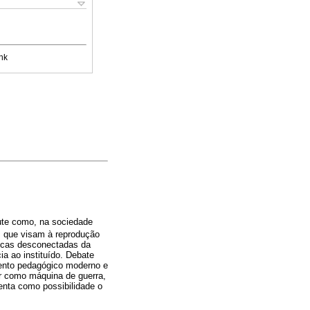
nk
cute como, na sociedade
, que visam à reprodução
licas desconectadas da
a ao instituído. Debate
ento pedagógico moderno e
ar como máquina de guerra,
nta como possibilidade o