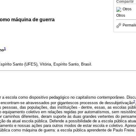
Compartir
Otros
Otros
como máquina de guerra
Permali
1
ho
pírito Santo (UFES), Vitória, Espírito Santo, Brasil.
tir a escola como dispositivo pedagógico no capitalismo contemporâneo. Dis
2
 encontram-se atravessados por gigantescos processos de dessubjetivação
 pessoas, das populações, das instituições - dentre, essas, as escolas púb
o equipamento coletivo em relações regidas por automatismos, sem resistênci
r caminhos diferentes, deram suporte às duas grandes vertentes do pensam
ção da atual escola pública. Defende a possibilidade de a escola pública atu
ento e nossas ações para outros modos de estar escola e coletivo. Aprese
pública como máquina de guerra: a escola pública aprendente de Paulo Freire.