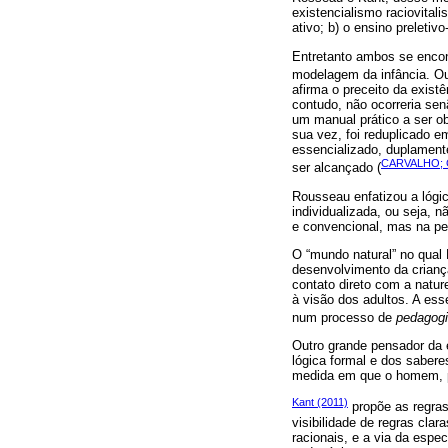
existencialismo raciovitali
ativo; b) o ensino preletivo
Entretanto ambos se enco
modelagem da infância. Ou
afirma o preceito da exist
contudo, não ocorreria senã
um manual prático a ser ob
sua vez, foi reduplicado 
essencializado, duplamente
CARVALHO; 
ser alcançado (
Rousseau enfatizou a lógi
individualizada, ou seja, 
e convencional, mas na pes
O “mundo natural” no qual 
desenvolvimento da criança
contato direto com a natu
à visão dos adultos. A ess
num processo de
pedagogi
Outro grande pensador da e
lógica formal e dos sabere
medida em que o homem, por
Kant (2011)
propõe as regras
visibilidade de regras cl
racionais, e a via da espe