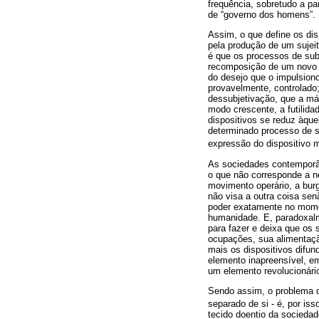
frequência, sobretudo a p
de “governo dos homens”.
Assim, o que define os dis
pela produção de um suje
é que os processos de sub
recomposição de um novo su
do desejo que o impulsion
provavelmente, controlado
dessubjetivação, que a más
modo crescente, a futilid
dispositivos se reduz àque
determinado processo de s
expressão do dispositivo m
As sociedades contemporâ
o que não corresponde a ne
movimento operário, a burg
não visa a outra coisa se
poder exatamente no moment
humanidade. E, paradoxalm
para fazer e deixa que os 
ocupações, sua alimentaçã
mais os dispositivos difu
elemento inapreensível, e
um elemento revolucionár
Sendo assim, o problema
separado de si - é, por iss
tecido doentio da socieda