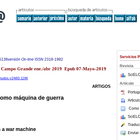
Servicios 
5138
versión On-line
ISSN
2318-1982
Revista
.50 Campo Grande ene./abr 2019 Epub 07-Mayo-2019
SciELO
estudos.v24i50.1196
Articulo
ARTIGOS
Portug
 como máquina de guerra
Articu
Como c
SciELO
Traduc
s a war machine
Enviar 