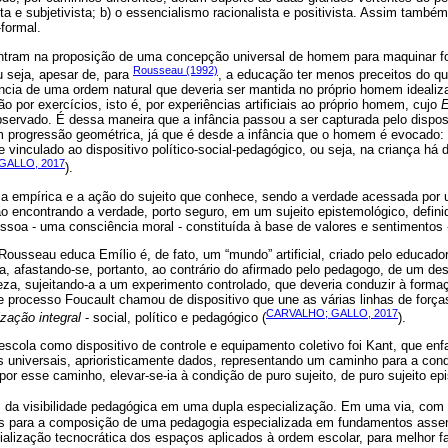
sta e subjetivista; b) o essencialismo racionalista e positivista. Assim també
-formal.
ntram na proposição de uma concepção universal de homem para maquinar fo
Rousseau (1992)
 seja, apesar de, para
, a educação ter menos preceitos do que
ência de uma ordem natural que deveria ser mantida no próprio homem idealiz
o por exercícios, isto é, por experiências artificiais ao próprio homem, cujo
E
servado. É dessa maneira que a infância passou a ser capturada pelo dispos
em progressão geométrica, já que é desde a infância que o homem é evocado:
 vinculado ao dispositivo político-social-pedagógico, ou seja, na criança há
GALLO, 2017
).
ca empírica e a ação do sujeito que conhece, sendo a verdade acessada por 
não encontrando a verdade, porto seguro, em um sujeito epistemológico, defini
soa - uma consciência moral - constituída à base de valores e sentimentos 
Rousseau educa Emílio é, de fato, um “mundo” artificial, criado pelo educador
, afastando-se, portanto, ao contrário do afirmado pelo pedagogo, de um de
reza, sujeitando-a a um experimento controlado, que deveria conduzir à form
e processo Foucault chamou de dispositivo que une as várias linhas de forças
CARVALHO; GALLO, 2017
zação integral
- social, político e pedagógico (
).
scola como dispositivo de controle e equipamento coletivo foi Kant, que enfa
s universais, aprioristicamente dados, representando um caminho para a con
 esse caminho, elevar-se-ia à condição de puro sujeito, de puro sujeito ep
 da visibilidade pedagógica em uma dupla especialização. Em uma via, com 
aras para a composição de uma pedagogia especializada em fundamentos asse
cialização tecnocrática dos espaços aplicados à ordem escolar, para melhor fa