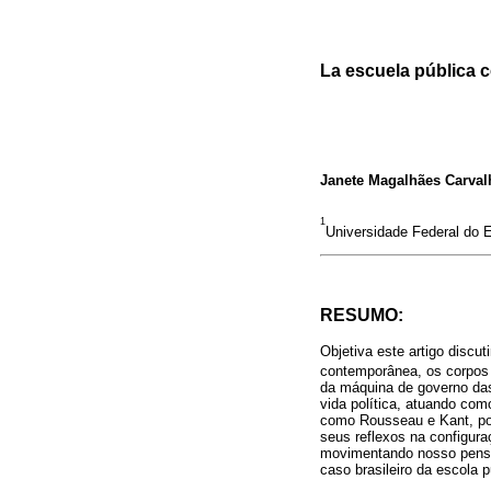
La escuela pública 
Janete Magalhães Carval
1
Universidade Federal do Es
RESUMO:
Objetiva este artigo discu
contemporânea, os corpos
da máquina de governo das
vida política, atuando com
como Rousseau e Kant, po
seus reflexos na configura
movimentando nosso pensam
caso brasileiro da escola 