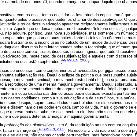
artir da metade dos anos 70, quando começa a se ocupar daquilo que chamava
positivos com os quais temos que lidar na fase atual do capitalismo é que e
ito, quanto pelos processos que podemos chamar de dessubjetivação. O qu
jetivação e os de dessubjetivação aparecem reciprocamente indiferentes e n
jeito. Aquele que se deixa capturar no dispositivo “telefone celular”, qualqu
ou, não adquire, por isso, uma nova subjetividade, mas somente um número p
; o espectador que passa as suas noites diante da televisão não recebe mais
cara frustrante ou a inconclusão no cálculo de um índice de audiência. Des
ade daqueles discursos bem intencionados sobre a tecnologia, que afirmam q
le de seu uso correto. Esses discursos parecem ignorar que todo dispositiv
ubjetivação (ou, neste caso, de dessubjetivação) e aqueles com discursos s
AGAMBEN, 2005
idiático no qual estão capturados (
).
neas se encontram como corpos inertes atravessados por gigantescos proce
nhuma subjetivação real. Daqui o eclipse da política que pressupunha sujeito
uesia, o movimento sindical, o movimento estudantil etc.), ou seja, uma pur
não à reprodução de uma mesma máquina governamental. Daqui, sobretudo, a 
o em que se encontra diante do corpo social mais dócil e frágil de que se t
ente, o inócuo cidadão das democracias pós-industriais executa pontualment
seus gestos cotidianos, como a sua educação e a de seus filhos, sua saúde,
o e seus desejos, sejam comandados e controlados por dispositivos nos mí
ndem e disseminam o seu poder em cada campo da vida, mais o governo se e
m que a presa mais se submete docilmente a ele. Isso não significa que ele 
io, nem que possa deter ou ameaçar a máquina governamental.
 da
profanação dos dispositivos
- isto é, da restituição ao uso comum daquilo 
AGAMBEN, 2005
o, tanto mais urgente (
). Na escola, a vida não é outra que a pr
de que se alastra, não apenas criando perturbações, mas fazendo-se norma. 