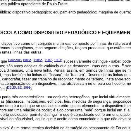
uela pública aprendiente de Paulo Freire.
ública; dispositivo pedagógico; equipamiento pedagógico; máquina de guerra;
ESCOLA COMO DISPOSITIVO PEDAGÓGICO E EQUIPAMEN
dispositivo como um conjunto multilinear, composto por linhas de natureza d
stemas homogêneos, mas seguem direções, traçam processos que estão semp
 umas linhas das outras.
Foucault (1985a
1985b
1987
1991)
s que
;
;
;
sucessivamente distingue - saber, poder
os; são antes cadeias de variáveis que se destacam umas das outras. É sem
nova dimensão, uma nova linha. Pensa, assim, em termos de linhas que se 
, mas também há linhas de “fissura”, de “fractura”. Desenredar as linhas de
 cartografar, fazer um trabalho de reconhecimento de terreno, instalar-se sobr
na composição de um dispositivo, mas atravessam-no e, para conhecê-lo, m
DELEUZE, 1999
ém (
).
 porta três características: um conjunto heterogêneo, que inclui virtualmente
icas (discursos, instituições, edifícios, leis, medidas de segurança, proposiçõe
i mesmo é a rede que se estabelece entre esses elementos; o dispositivo te
mpre em uma relação de poder; é algo como uma “rede” porque inclui em si a
 certa sociedade, permite distinguir o que é considerado como um enunciado c
visível do não visível, aquilo que é aceito como enunciado e o que não deve ser 
ositivo” é um termo técnico decisivo na estratégia do pensamento de Foucaul