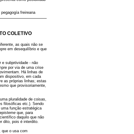
 pegagogía freireana
TO COLETIVO
iferente, as quais não se
re em desequilíbrio e que
 e subjetividade - não
pre por via de uma crise
movimentam. Há linhas de
 um dispositivo, em cada
e as próprias linhas; estas
esmo que provisoriamente,
 uma pluralidade de coisas,
s filosóficas etc.). Sendo
m uma função estratégica
episteme
que, para
ientífico daquilo que não
dito, pois é interdito.
t, que o usa com