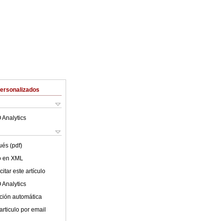
Personalizados
 Analytics
ués (pdf)
lo en XML
itar este artículo
 Analytics
ción automática
articulo por email