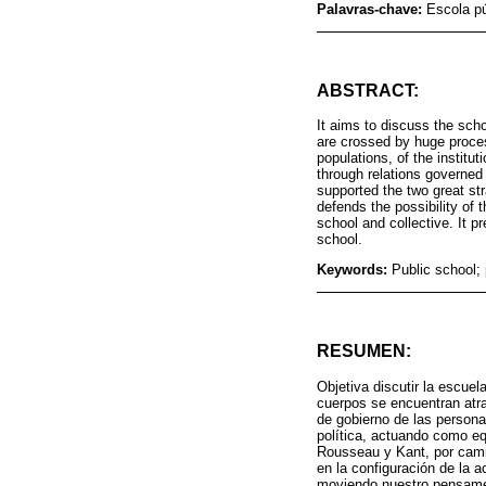
Palavras-chave:
Escola pú
ABSTRACT:
It aims to discuss the sch
are crossed by huge proces
populations, of the institu
through relations governed
supported the two great str
defends the possibility of 
school and collective. It p
school.
Keywords:
Public school;
RESUMEN:
Objetiva discutir la escue
cuerpos se encuentran atr
de gobierno de las persona
política, actuando como eq
Rousseau y Kant, por cami
en la configuración de la 
moviendo nuestro pensamen