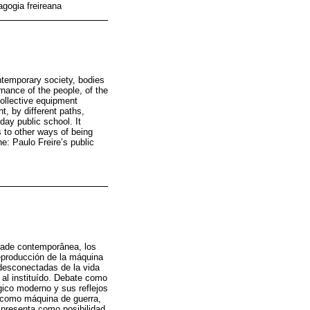
agogia freireana
ntemporary society, bodies
nance of the people, of the
collective equipment
, by different paths,
day public school. It
s to other ways of being
ne: Paulo Freire’s public
edade contemporânea, los
eproducción de la máquina
 desconectadas de la vida
 al instituído. Debate como
ico moderno y sus reflejos
úe como máquina de guerra,
presenta como posibilidad