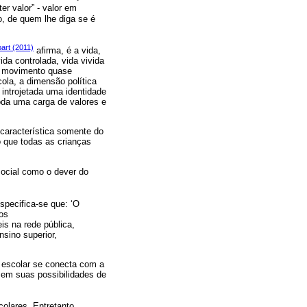
er valor” - valor em
o, de quem lhe diga se é
bart (2011)
afirma, é a vida,
da controlada, vida vivida
m movimento quase
cola, a dimensão política
 introjetada uma identidade
oda uma carga de valores e
característica somente do
 que todas as crianças
social como o dever do
especifica-se que: ‘O
nos
is na rede pública,
sino superior,
 escolar se conecta com a
 em suas possibilidades de
olares. Entretanto,