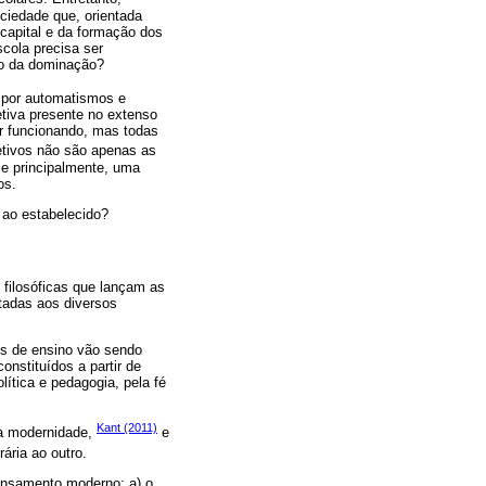
iedade que, orientada
 capital e da formação dos
cola precisa ser
ço da dominação?
s por automatismos e
tiva presente no extenso
r funcionando, mas todas
etivos não são apenas as
 e principalmente, uma
os.
 ao estabelecido?
filosóficas que lançam as
ltadas aos diversos
os de ensino vão sendo
nstituídos a partir de
lítica e pedagogia, pela fé
Kant (2011)
a modernidade,
e
ária ao outro.
ensamento moderno: a) o