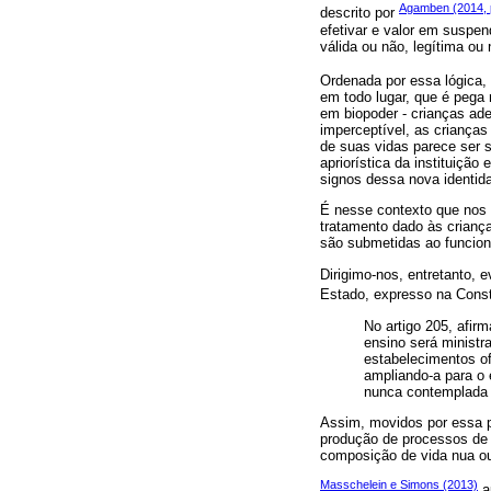
Agamben (2014, 
descrito por
efetivar e valor em suspe
válida ou não, legítima ou
Ordenada por essa lógica, 
em todo lugar, que é pega 
em biopoder - crianças ad
imperceptível, as crianças
de suas vidas parece ser s
apriorística da instituição
signos dessa nova identida
É nesse contexto que nos 
tratamento dado às crianç
são submetidas ao funcio
Dirigimo-nos, entretanto, 
Estado, expresso na Const
No artigo 205, afirm
ensino será ministr
estabelecimentos of
ampliando-a para o 
nunca contemplada 
Assim, movidos por essa p
produção de processos de s
composição de vida nua ou 
Masschelein e Simons (2013)
a