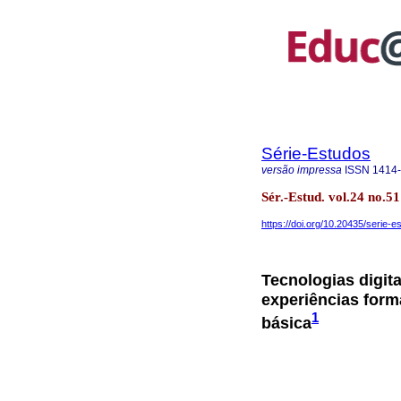
Série-Estudos
versão impressa
ISSN
1414
Sér.-Estud. vol.24 no
https://doi.org/10.20435/serie-
Tecnologias digit
experiências for
1
básica