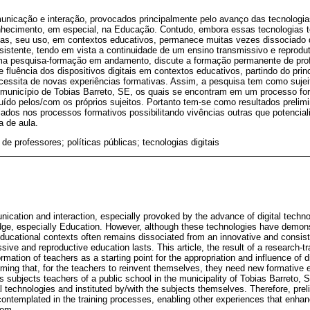
nicação e interação, provocados principalmente pelo avanço das tecnologias
nhecimento, em especial, na Educação. Contudo, embora essas tecnologias
tivas, seu uso, em contextos educativos, permanece muitas vezes dissociad
istente, tendo em vista a continuidade de um ensino transmissivo e reproduto
 uma pesquisa-formação em andamento, discute a formação permanente de pr
e fluência dos dispositivos digitais em contextos educativos, partindo do prin
necessita de novas experiências formativas. Assim, a pesquisa tem como suje
o município de Tobias Barreto, SE, os quais se encontram em um processo fo
tituído pelos/com os próprios sujeitos. Portanto tem-se como resultados preli
ados nos processos formativos possibilitando vivências outras que potencia
a de aula.
de professores; políticas públicas; tecnologias digitais
cation and interaction, especially provoked by the advance of digital techno
ge, especially Education. However, although these technologies have demonst
n educational contexts often remains dissociated from an innovative and consis
ve and reproductive education lasts. This article, the result of a research-trai
ation of teachers as a starting point for the appropriation and influence of di
ming that, for the teachers to reinvent themselves, they need new formative e
 subjects teachers of a public school in the municipality of Tobias Barreto, S
 technologies and instituted by/with the subjects themselves. Therefore, prel
ntemplated in the training processes, enabling other experiences that enhance
oom.