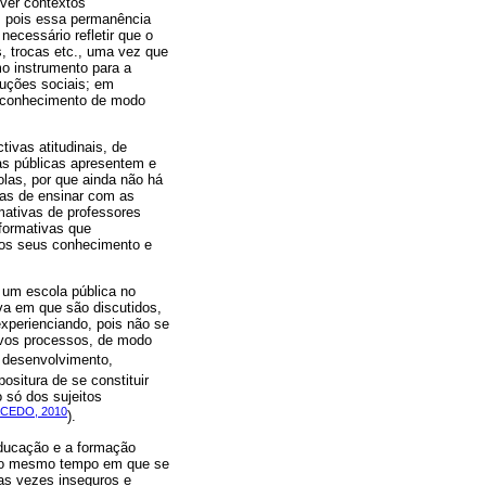
over contextos
e, pois essa permanência
necessário refletir que o
s, trocas etc., uma vez que
o instrumento para a
truções sociais; em
o conhecimento de modo
ivas atitudinais, de
cas públicas apresentem e
olas, por que ainda não há
mas de ensinar com as
mativas de professores
 formativas que
 dos seus conhecimento e
 um escola pública no
va em que são discutidos,
experienciando, pois não se
novos processos, de modo
m desenvolvimento,
positura de se constituir
o só dos sujeitos
CEDO, 2010
).
Educação e a formação
, ao mesmo tempo em que se
as vezes inseguros e