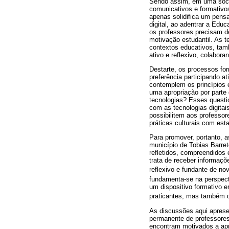
Sendo assim, em uma socied
comunicativos e formativo
apenas solidifica um pensa
digital, ao adentrar a Edu
os professores precisam d
motivação estudantil. As t
contextos educativos, tam
ativo e reflexivo, colabor
Destarte, os processos fo
preferência participando a
contemplem os princípios e
uma apropriação por parte
tecnologias? Esses questio
com as tecnologias digitai
possibilitem aos professor
práticas culturais com est
Para promover, portanto, a
município de Tobias Barre
refletidos, compreendidos 
trata de receber informaç
reflexivo e fundante de no
fundamenta-se na perspect
um dispositivo formativo em
praticantes, mas também d
As discussões aqui aprese
permanente de professores
encontram motivados a apr