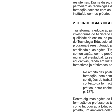
resistentes. Diante disso,
permeiam as tecnologias d
formação docente com as t
instituída com os próprios
2 TECNOLOGIAS DIGI
Transformar a educação po
investiduras do Ministério
qualidade do ensino, as po
de Tecnologia Educacional (
programa é reestruturado p
ampliando suas ações. Trat
comunicação, com o propós
municipal e estadual. Ess
educativas, tendo em vista
formativos já efetivados p
No âmbito das polít
formação, bem como 
condições de trabalh
contexto da formação
prática, entre conh
p. 177).
Dentre algumas ações do P
formação de professores ta
como Introdução à Educaçã
proinfo, um ambiente colab