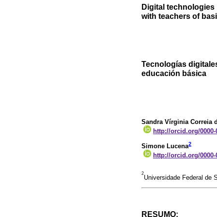
Digital technologies
with teachers of bas
Tecnologías digitale
educación básica
Sandra Vírginia Correia
http://orcid.org/0000
2
Simone Lucena
http://orcid.org/0000
2
Universidade Federal de S
RESUMO: