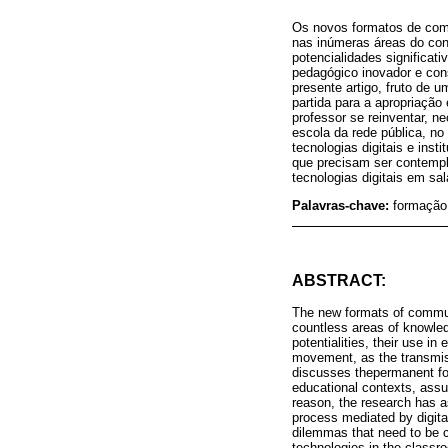
Os novos formatos de comu
nas inúmeras áreas do co
potencialidades significa
pedagógico inovador e cons
presente artigo, fruto de
partida para a apropriação 
professor se reinventar, 
escola da rede pública, n
tecnologias digitais e ins
que precisam ser contempl
tecnologias digitais em sal
Palavras-chave:
formação 
ABSTRACT:
The new formats of communi
countless areas of knowled
potentialities, their use i
movement, as the transmissi
discusses thepermanent form
educational contexts, assu
reason, the research has as
process mediated by digital
dilemmas that need to be co
technologies in the classr