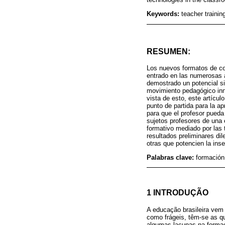
Keywords:
teacher training
RESUMEN:
Los nuevos formatos de com
entrado en las numerosas 
demostrado un potencial s
movimiento pedagógico inno
vista de esto, este artícu
punto de partida para la ap
para que el profesor pueda
sujetos profesores de una 
formativo mediado por las t
resultados preliminares di
otras que potencien la inse
Palabras clave:
formación 
1 INTRODUÇÃO
A educação brasileira vem
como frágeis, têm-se as qu
algumas lacunas na formaçã