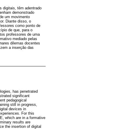
 digitais, têm adentrado
 tenham demonstrado
o de um movimento
r. Diante disso, o
ofessores como ponto de
cípio de que, para o
itos professores de uma
rmativo mediado pelas
minares dilemas docentes
lizem a inserção das
logies, has penetrated
rated significant
tent pedagogical
ning still in progress,
gital devices in
xperiences. For this
E, which are in a formative
iminary results are
 the insertion of digital