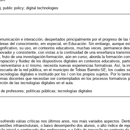
; public policy; digital technologies
unicación e interacción, despertados principalmente por el progreso de las t
áreas del conocimiento, em especial, en Educación. Sin embargo, aunque es
ignificativo, su uso, en contextos educativos, muchas veces, permanece de
vador y consistente, con vistas a la continuidad de una enseñanza transmiso
lo, fruto de una investigación-formación, aún en curso, aborda la formación co
ropiación y fluidez de los dispositivos digitales en contextos educativos, parti
 reinventarse a sí mismo, necesita nuevas experiencias formativas. Así, la i
escuela de la red pública, en el municipio de Tobias Barreto-SE, los cuales 
ecnologías digitales e instituido por los / con los propios sujetos. Por lo tan
lemas docentes que necesitan ser contemplados en los procesos formativos po
rción de las tecnologías digitales en el aula.
de profesores; políticas públicas; tecnologías digitales
 sofrendo várias críticas nos últimos anos, nos mais variados aspectos. Den
estões infraestruturais, o baixo desempenho dos alunos, o alto índice de rep
o inicial e continuada dos professores e a falta de inovação no contexto da