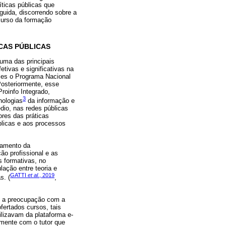
íticas públicas que
uida, discorrendo sobre a
curso da formação
CAS PÚBLICAS
uma das principais
tivas e significativas na
eles o Programa Nacional
 Posteriormente, esse
roinfo Integrado,
3
nologias
da informação e
dio, nas redes públicas
ores das práticas
blicas e aos processos
iramento da
ão profissional e as
s formativas, no
ulação entre teoria e
GATTI
et al.
, 2019
s. (
,
s, a preocupação com a
fertados cursos, tais
ilizavam da plataforma e-
tamente com o tutor que