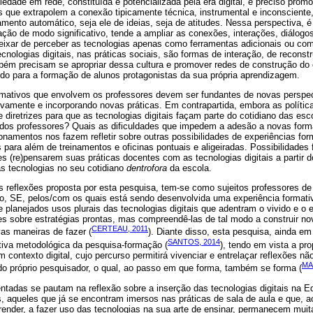
ade em rede, constituída e potencializada pela era digital, é preciso prom
s que extrapolem a conexão tipicamente técnica, instrumental e inconscient
mento automático, seja ele de ideias, seja de atitudes. Nessa perspectiva, é 
cação de modo significativo, tende a ampliar as conexões, interações, diálogo
eixar de perceber as tecnologias apenas como ferramentas adicionais ou com
ecnologias digitais, nas práticas sociais, são formas de interação, de recons
bém precisam se apropriar dessa cultura e promover redes de construção d
ando para a formação de alunos protagonistas da sua própria aprendizagem.
rmativos que envolvem os professores devem ser fundantes de novas perspect
tivamente e incorporando novas práticas. Em contrapartida, embora as políti
 diretrizes para que as tecnologias digitais façam parte do cotidiano das esc
 dos professores? Quais as dificuldades que impedem a adesão a novas for
namentos nos fazem refletir sobre outras possibilidades de experiências for
s para além de treinamentos e oficinas pontuais e aligeiradas. Possibilidades
es (re)pensarem suas práticas docentes com as tecnologias digitais a partir
as tecnologias no seu cotidiano
dentrofora
da escola.
s reflexões proposta por esta pesquisa, tem-se como sujeitos professores de
to, SE, pelos/com os quais está sendo desenvolvida uma experiência formati
e planejados usos plurais das tecnologias digitais que adentram o vivido e o 
ões sobre estratégias prontas, mas compreendê-las de tal modo a construir 
CERTEAU, 2011
vas maneiras de fazer (
). Diante disso, esta pesquisa, ainda e
SANTOS, 2014
iva metodológica da pesquisa-formação (
), tendo em vista a pro
 contexto digital, cujo percurso permitirá vivenciar e entrelaçar reflexões nã
MA
o próprio pesquisador, o qual, ao passo em que forma, também se forma (
ntadas se pautam na reflexão sobre a inserção das tecnologias digitais na 
, aqueles que já se encontram imersos nas práticas de sala de aula e que
ender, a fazer uso das tecnologias na sua arte de ensinar, permanecem muit