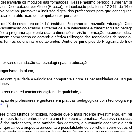
desenvolvia os módulos das formações. Nesse mesmo período, surge tamb
 um Computador por Aluno (Prouca), estabelecido pela lei n. 12.249, de 14 
ivo principal promover a inclusão digital dos professores para que consegui
ediante a utilização de computadores portáteis.
 de 23 de novembro de 2017, institui o Programa de Inovação Educação Cone
versalização do acesso à internet de alta velocidade e fomentar o uso pedag
ão, o programa apresenta quatro dimensões: visão, formação, recursos educac
nem como forma de garantir a efetiva utilização das tecnologias de modo a po
s formas de ensinar e de aprender. Dentre os princípios do Programa de In
ofessores na adoção da tecnologia para a educação;
otagonismo do aluno;
ernet com qualidade e velocidade compatíveis com as necessidades de uso p
lunos;
 a recursos educacionais digitais de qualidade; e
rmação de professores e gestores em práticas pedagógicas com tecnologia e 
 2017
).
s cinco últimos princípios, nota-se que o mais recente investimento, em re
z em seus fundamentos novos elementos sobre a temática. Para essa discus
só dos professores, mas também dos gestores, a autonomia docente e o est
o, que a nova proposta apresenta a possibilidade de se refletir sobre outros e
 envolvendo, portanto, apenas a figura do professor, uma vez que outros com