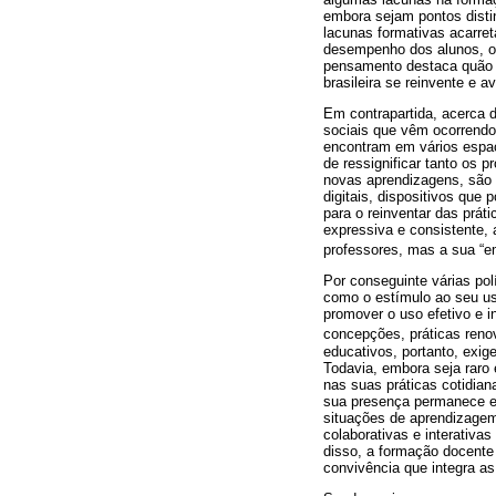
embora sejam pontos disti
lacunas formativas acarre
desempenho dos alunos, os
pensamento destaca quão i
brasileira se reinvente e a
Em contrapartida, acerca 
sociais que vêm ocorrendo
encontram em vários espaç
de ressignificar tanto os 
novas aprendizagens, são 
digitais, dispositivos que
para o reinventar das prát
expressiva e consistente,
professores, mas a sua “em
Por conseguinte várias po
como o estímulo ao seu us
promover o uso efetivo e 
concepções, práticas reno
educativos, portanto, exi
Todavia, embora seja raro 
nas suas práticas cotidian
sua presença permanece em
situações de aprendizagem
colaborativas e interativ
disso, a formação docent
convivência que integra a