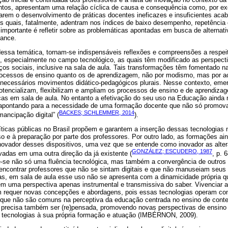
ntos, apresentam uma relação cíclica de causa e consequência como, por ex
tarem o desenvolvimento de práticas docentes ineficazes e insuficientes ac
 quais, fatalmente, adentram nos índices de baixo desempenho, repetência 
mportante é refletir sobre as problemáticas apontadas em busca de alternat
vance.
dessa temática, tornam-se indispensáveis reflexões e compreensões a respei
, especialmente no campo tecnológico, as quais têm modificado as perspecti
os sociais, inclusive na sala de aula. Tais transformações têm fomentado 
processos de ensino quanto os de aprendizagem, não por modismo, mas por acr
necessários movimentos didático-pedagógicos plurais. Nesse contexto, eme
 potencializam, flexibilizam e ampliam os processos de ensino e de aprendizag
icas em sala de aula. No entanto a efetivação do seu uso na Educação ainda 
 apontando para a necessidade de uma formação docente que não só promova 
BACKES; SCHLEMMER, 2014
ancipação digital” (
).
líticas públicas no Brasil propõem e garantem a inserção dessas tecnologia
o e à preparação por parte dos professores. Por outro lado, as formações a
inovador desses dispositivos, uma vez que se entende como inovador as alter
GONZÁLEZ; ESCUDERO, 1987
vadas em uma outra direção da já existente (
, p. 
ge-se não só uma fluência tecnológica, mas também a convergência de outros
encontrar professores que não se sintam digitais e que não manuseiam seus 
as, em sala de aula esse uso não se apresenta com a dinamicidade própria qu
 uma perspectiva apenas instrumental e transmissiva do saber. Vivenciar as
 requer novas concepções e abordagens, pois essas tecnologias operam com
as que não são comuns na perceptiva da educação centrada no ensino de conte
e precisa também ser (re)pensada, promovendo novas perspectivas de ensin
s tecnologias à sua própria formação e atuação (IMBÉRNON, 2009).