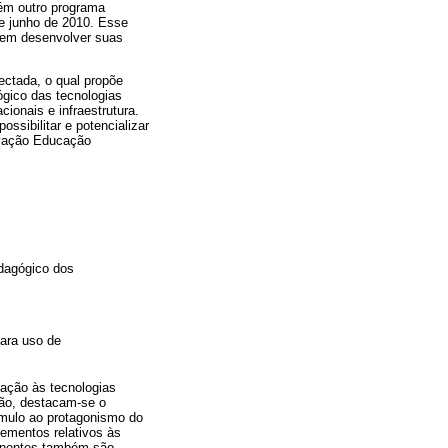
ém outro programa
de junho de 2010. Esse
ssem desenvolver suas
ctada, o qual propõe
ógico das tecnologias
ionais e infraestrutura.
ssibilitar e potencializar
ovação Educação
edagógico dos
para uso de
lação às tecnologias
são, destacam-se o
ímulo ao protagonismo do
lementos relativos às
ponentes também são