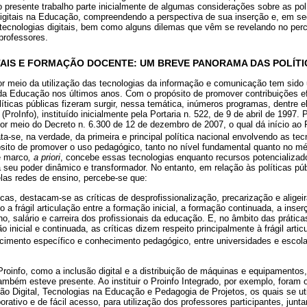
 o presente trabalho parte inicialmente de algumas considerações sobre as pol
igitais na Educação, compreendendo a perspectiva de sua inserção e, em seg
ecnologias digitais, bem como alguns dilemas que vêm se revelando no per
 professores.
TAIS E FORMAÇÃO DOCENTE: UM BREVE PANORAMA DAS POLÍTI
r meio da utilização das tecnologias da informação e comunicação tem sido 
 da Educação nos últimos anos. Com o propósito de promover contribuições efe
líticas públicas fizeram surgir, nessa temática, inúmeros programas, dentre 
ProInfo), instituído inicialmente pela Portaria n. 522, de 9 de abril de 1997.
or meio do Decreto n. 6.300 de 12 de dezembro de 2007, o qual dá início ao P
a-se, na verdade, da primeira e principal política nacional envolvendo as tec
ito de promover o uso pedagógico, tanto no nível fundamental quanto no mé
e marco
, a priori
, concebe essas tecnologias enquanto recursos potencializad
 seu poder dinâmico e transformador. No entanto, em relação às políticas pú
elas redes de ensino, percebe-se que:
icas, destacam-se as críticas de desprofissionalização, precarização e alige
a frágil articulação entre a formação inicial, a formação continuada, a inserç
o, salário e carreira dos profissionais da educação. E, no âmbito das prática
 inicial e continuada, as críticas dizem respeito principalmente à frágil artic
ecimento específico e conhecimento pedagógico, entre universidades e escola
roinfo, como a inclusão digital e a distribuição de máquinas e equipamento
mbém esteve presente. Ao instituir o Proinfo Integrado, por exemplo, foram o
o Digital, Tecnologias na Educação e Pedagogia de Projetos, os quais se ut
orativo e de fácil acesso, para utilização dos professores participantes, jun