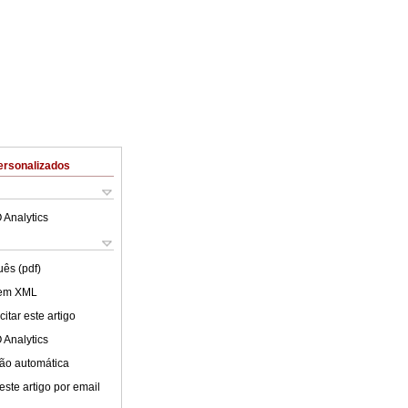
ersonalizados
 Analytics
uês (pdf)
 em XML
itar este artigo
 Analytics
ão automática
este artigo por email