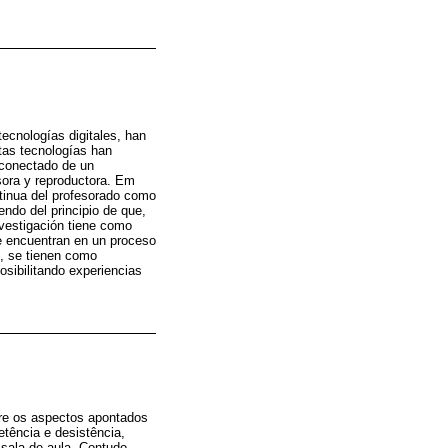
ecnologías digitales, han
tas tecnologías han
sconectado de un
ra ​​y reproductora. Em
ntinua del profesorado como
endo del principio de que,
nvestigación tiene como
se encuentran en un proceso
to, se tienen como
sibilitando experiencias
tre os aspectos apontados
etência e desistência,
 sala de aula. Contudo,