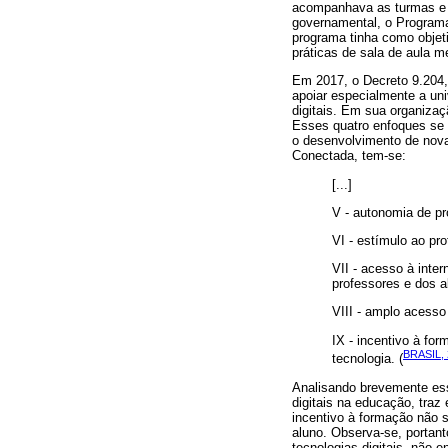
acompanhava as turmas e 
governamental, o Programa
programa tinha como objet
práticas de sala de aula m
Em 2017, o Decreto 9.204,
apoiar especialmente a uni
digitais. Em sua organizaç
Esses quatro enfoques se u
o desenvolvimento de nova
Conectada, tem-se:
[...]
V - autonomia de pr
VI - estímulo ao pr
VII - acesso à int
professores e dos a
VIII - amplo acesso
IX - incentivo à fo
BRASIL,
tecnologia. (
Analisando brevemente esse
digitais na educação, tra
incentivo à formação não 
aluno. Observa-se, portant
tecnologias digitais, não