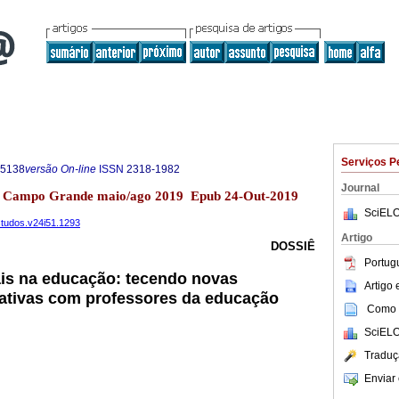
Serviços P
-5138
versão On-line
ISSN
2318-1982
Journal
.51 Campo Grande maio/ago 2019 Epub 24-Out-2019
SciELO
estudos.v24i51.1293
Artigo
DOSSIÊ
Portug
ais na educação: tecendo novas
Artigo
mativas com professores da educação
Como c
SciELO
Traduç
Enviar 