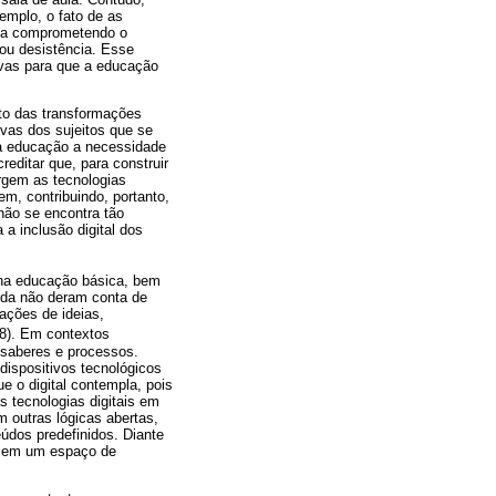
emplo, o fato de as
aba comprometendo o
ou desistência. Esse
ivas para que a educação
to das transformações
vas dos sujeitos que se
na educação a necessidade
editar que, para construir
rgem as tecnologias
em, contribuindo, portanto,
não se encontra tão
a inclusão digital dos
s na educação básica, bem
inda não deram conta de
ações de ideias,
68). Em contextos
 saberes e processos.
dispositivos tecnológicos
e o digital contempla, pois
 tecnologias digitais em
 outras lógicas abertas,
údos predefinidos. Diante
o em um espaço de