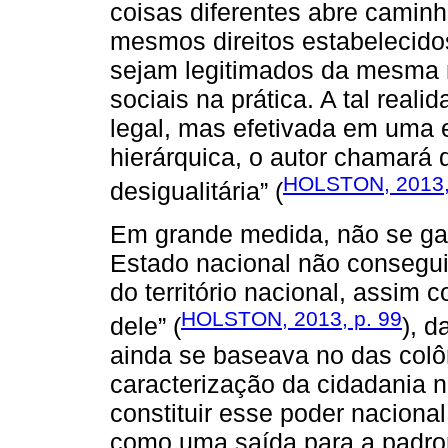
coisas diferentes abre camin
mesmos direitos estabelecidos
sejam legitimados da mesma m
sociais na prática. A tal real
legal, mas efetivada em uma 
hierárquica, o autor chamará
HOLSTON, 2013,
desigualitária” (
Em grande medida, não se garan
Estado nacional não conseguia
do território nacional, assim 
HOLSTON, 2013, p. 99
dele” (
), 
ainda se baseava no das colô
caracterização da cidadania n
constituir esse poder naciona
como uma saída para a padro