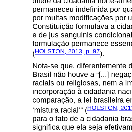
difere da cidadania norte-ame
permaneceu indefinida por q
por muitas modificações por um 
Constituição formulava a cida
e de jus sanguinis condiciona
formulação permanece essenci
HOLSTON, 2013, p. 97
(
).
Nota-se que, diferentemente 
Brasil não houve a “[...] nega
raciais ou religiosas, nem a i
incorporação à cidadania nac
comparação, a lei brasileira e
HOLSTON, 2013
‘mistura racial’” (
para o fato de a cidadania bra
significa que ela seja efetiva