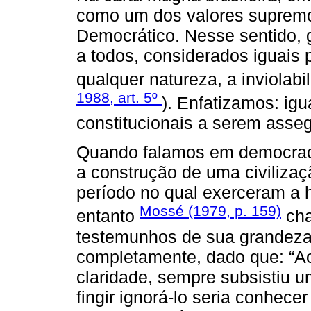
como um dos valores suprem
Democrático. Nesse sentido, 
a todos, considerados iguais p
qualquer natureza, a inviolabil
1988, art. 5
º
). Enfatizamos: ig
constitucionais a serem asse
Quando falamos em democraci
a construção de uma civiliza
período no qual exerceram a
Mossé (1979, p. 159)
entanto
cha
testemunhos de sua grandeza 
completamente, dado que: “A
claridade, sempre subsistiu 
fingir ignorá-lo seria conhece