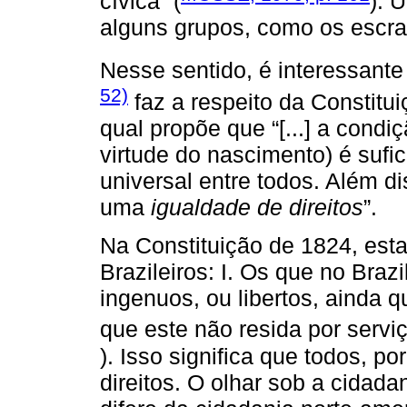
cívica” (
). 
alguns grupos, como os escrav
Nesse sentido, é interessant
52)
faz a respeito da Constitu
qual propõe que “[...] a condi
virtude do nascimento) é sufi
universal entre todos. Além d
uma
igualdade de direitos
”.
Na Constituição de 1824, est
Brazileiros: I. Os que no Braz
ingenuos, ou libertos, ainda q
que este não resida por servi
). Isso significa que todos, 
direitos. O olhar sob a cidadan