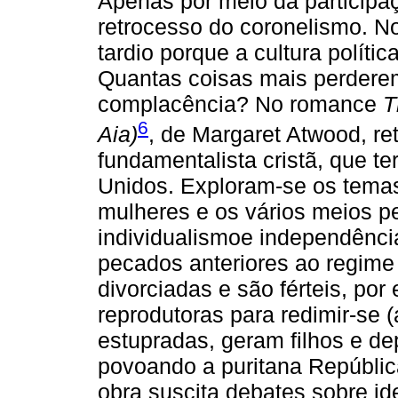
Apenas por meio da participaç
retrocesso do coronelismo. N
tardio porque a cultura políti
Quantas coisas mais perdere
complacência? No romance
T
6
Aia)
, de Margaret Atwood, ret
fundamentalista cristã, que t
Unidos. Exploram-se os temas 
mulheres e os vários meios p
individualismoe independênci
pecados anteriores ao regime 
divorciadas e são férteis, po
reprodutoras para redimir-se
estupradas, geram filhos e d
povoando a puritana República
obra suscita debates sobre id