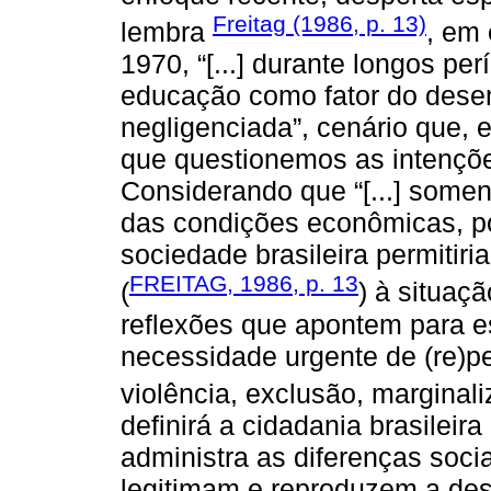
Freitag (1986, p. 13)
lembra
, em
1970, “[...] durante longos per
educação como fator do desenv
negligenciada”, cenário que,
que questionemos as intençõe
Considerando que “[...] somen
das condições econômicas, pol
sociedade brasileira permitiri
FREITAG, 1986, p. 13
(
) à situaç
reflexões que apontem para 
necessidade urgente de (re)p
violência, exclusão, marginali
definirá a cidadania brasileir
administra as diferenças soci
legitimam e reproduzem a des