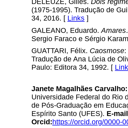
DELEUZE, Gilles.
Dois regim
(1975-1995). Tradução de Guil
34, 2016. [
Links
]
GALEANO, Eduardo.
Amares
Sergio Faraco e Sérgio Karam
GUATTARI, Félix.
Caosmose
:
Tradução de Ana Lúcia de Oli
Paulo: Editora 34, 1992. [
Lin
Janete Magalhães Carvalho:
Universidade Federal do Rio 
de Pós-Graduação em Educaç
Espírito Santo (UFES).
E-mail
Orcid:
https://orcid.org/0000