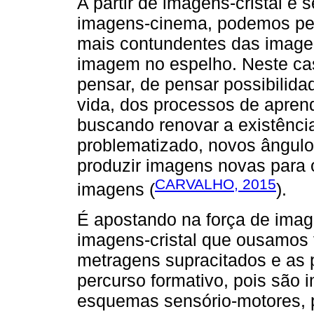
A partir de imagens-cristal e
imagens-cinema, podemos pen
mais contundentes das image
imagem no espelho. Neste c
pensar, de pensar possibilida
vida, dos processos de aprend
buscando renovar a existência
problematizado, novos ângulo
produzir imagens novas para
CARVALHO, 2015
imagens (
).
É apostando na força de ima
imagens-cristal que ousamos f
metragens supracitados e as
percurso formativo, pois são
esquemas sensório-motores, 