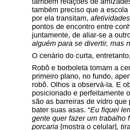
também relações de amizades?
também preciso que a escola
por ela transitam,
afetividade
pontos de encontro entre con
juntamente, de aliar-se a outr
alguém para se divertir, mas 
O cenário do curta, entretant
Robô e borboleta tomam a ce
primeiro plano, no fundo, ap
robô. Olhos a observá-la. E 
posicionado e perfeitamente o
são as barreiras de vidro qu
bater suas asas. “
Eu fiquei l
gente quer fazer um trabalho 
porcaria
[mostra o celular]
, ti