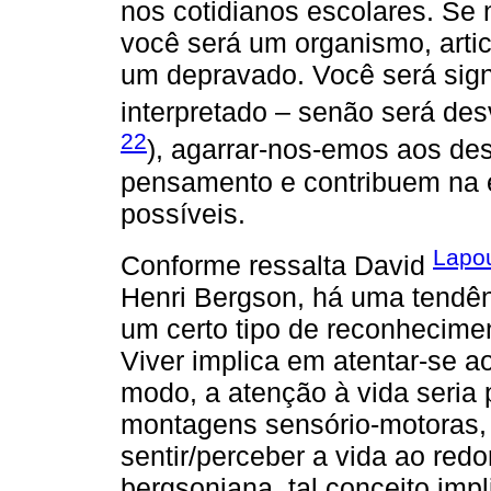
nos cotidianos escolares. Se
você será um organismo, arti
um depravado. Você será signif
interpretado – senão será desv
22
), agarrar-nos-emos aos des
pensamento e contribuem na 
possíveis.
Lapou
Conforme ressalta David
Henri Bergson, há uma tendê
um certo tipo de reconhecimen
Viver implica em atentar-se 
modo, a atenção à vida seria
montagens sensório-motoras, 
sentir/perceber a vida ao red
bergsoniana, tal conceito imp