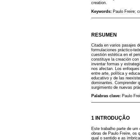
creation.
Keywords:
Paulo Freire; c
RESUMEN
Citada en varios pasajes d
formulaciones práctico-teó
cuestión estética en el pe
constituye la creación con
inventar formas y estrateg
nos afectan. Los enfoques 
entre arte, política y edu
educativo y de las reexist
dominantes. Comprender qu
surgimiento de nuevas prác
Palabras clave:
Paulo Frei
1 INTRODUÇÃO
Este trabalho parte de um 
obras de Paulo Freire, os 
qual o sentido e as imbri