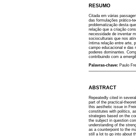
RESUMO
Citada em várias passagen
das formulações prático-teó
problematização desta que
relação que a criação cons
necessidade de inventar mo
socioculturais que nos at
íntima relação entre arte,
campo educacional e das r
poderes dominantes. Compr
contribuindo com a emergên
Palavras-chave:
Paulo Fre
ABSTRACT
Repeatedly cited in severa
part of the practical-theor
this aesthetic issue in Frei
constitutes with politics,
strategies based on the co
the subject in question cons
understanding of the streng
as a counterpoint to the ma
still a lot to go into abou