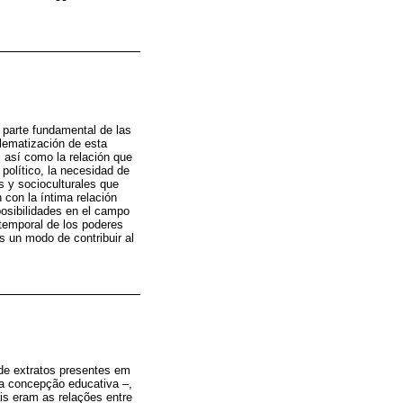
o parte fundamental de las
blematización de esta
, así como la relación que
político, la necesidad de
s y socioculturales que
 con la íntima relación
posibilidades en el campo
 temporal de los poderes
 un modo de contribuir al
 de extratos presentes em
ua concepção educativa –,
is eram as relações entre