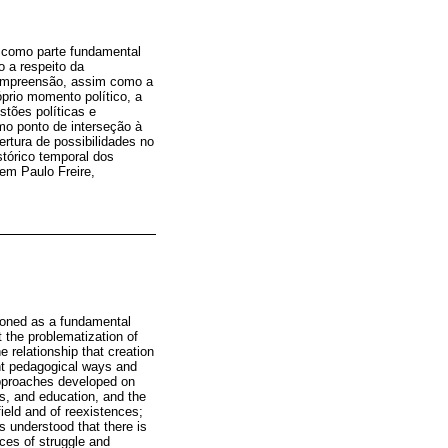
a como parte fundamental
o a respeito da
 compreensão, assim como a
prio momento político, a
stões políticas e
mo ponto de interseção à
ertura de possibilidades no
tórico temporal dos
em Paulo Freire,
sioned as a fundamental
t the problematization of
he relationship that creation
ent pedagogical ways and
 approaches developed on
ics, and education, and the
field and of reexistences;
s understood that there is
ices of struggle and