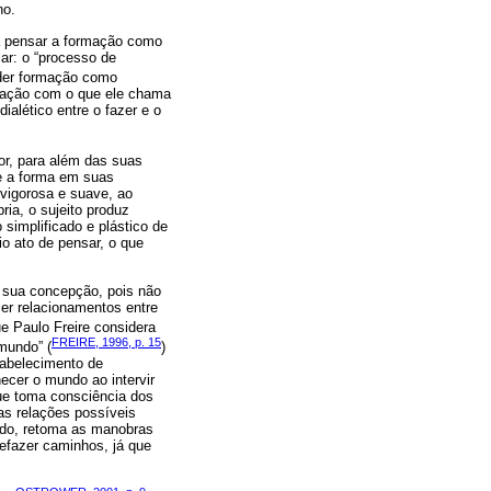
no.
ra pensar a formação como
ar: o “processo de
der formação como
elação com o que ele chama
alético entre o fazer e o
or, para além das suas
de a forma em suas
 vigorosa e suave, ao
ia, o sujeito produz
simplificado e plástico de
o ato de pensar, o que
e sua concepção, pois não
er relacionamentos entre
ue Paulo Freire considera
FREIRE, 1996, p. 15
mundo” (
)
tabelecimento de
ecer o mundo ao intervir
ue toma consciência dos
as relações possíveis
tado, retoma as manobras
efazer caminhos, já que