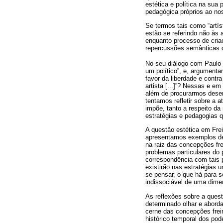
estética e política na sua
pedagógica próprios ao nos
Se termos tais como “artís
estão se referindo não às 
enquanto processo de cria
repercussões semânticas 
No seu diálogo com Paulo F
um político”, e, argumenta
favor da liberdade e contra
artista [...]”? Nessas e 
além de procurarmos desen
tentamos refletir sobre a 
impõe, tanto a respeito d
estratégias e pedagogias q
A questão estética em Frei
apresentamos exemplos de
na raiz das concepções fre
problemas particulares do 
correspondência com tais 
existirão nas estratégias 
se pensar, o que há para s
indissociável de uma dime
As reflexões sobre a ques
determinado olhar e abor
cerne das concepções freir
histórico temporal dos po