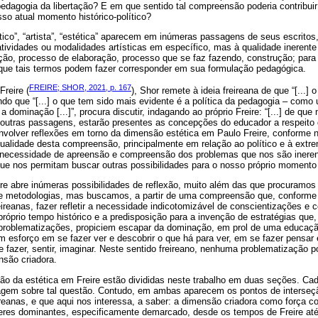
 pedagogia da libertação? E em que sentido tal compreensão poderia contribuir
so atual momento histórico-político?
tico”, “artista”, “estética” aparecem em inúmeras passagens de seus escrito
atividades ou modalidades artísticas em específico, mas à qualidade inerente 
ção, processo de elaboração, processo que se faz fazendo, construção; par
que tais termos podem fazer corresponder em sua formulação pedagógica.
FREIRE; SHOR, 2021, p. 167
reire (
), Shor remete à ideia freireana de que “[...] 
ndo que “[...] o que tem sido mais evidente é a política da pedagogia – como
 a dominação [...]”, procura discutir, indagando ao próprio Freire: “[...] de q
em outras passagens, estarão presentes as concepções do educador a respeito
volver reflexões em torno da dimensão estética em Paulo Freire, conforme n
atualidade desta compreensão, principalmente em relação ao político e à ext
a necessidade de apreensão e compreensão dos problemas que nos são inere
ue nos permitam buscar outras possibilidades para o nosso próprio momento 
re abre inúmeras possibilidades de reflexão, muito além das que procuramos a
 metodologias, mas buscamos, a partir de uma compreensão que, conforme 
ireanas, fazer refletir a necessidade indicotomizável de conscientizações 
próprio tempo histórico e a predisposição para a invenção de estratégias que
problematizações, propiciem escapar da dominação, em prol de uma educação
um esforço em se fazer ver e descobrir o que há para ver, em se fazer pensar 
e fazer, sentir, imaginar. Neste sentido freireano, nenhuma problematização p
nsão criadora.
tão da estética em Freire estão divididas neste trabalho em duas seções. C
dagem sobre tal questão. Contudo, em ambas aparecem os pontos de interse
eanas, e que aqui nos interessa, a saber: a dimensão criadora como força c
deres dominantes, especificamente demarcado, desde os tempos de Freire até 