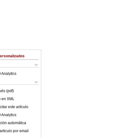
Personalizados
 Analytics
ués (pdf)
lo en XML
itar este artículo
 Analytics
ción automática
articulo por email