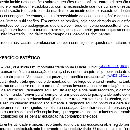
 seção incide nas questões sobre as tensões e os conflitos entre a dimensão
ismo e o resultado mercadológico, com a necessidade que nos cumpre o resga
unda seção tem certo tom de manifesto, ao incidir sobre o aspecto de denú
às concepções freireanas, e cuja “necessidade de conscientização” e de sua “
suas últimas publicações. Em ambas as seções, seja considerando as questõe
questões político-pedagógicas que envolvem todo um corpo sociocultural, enc
ação para fazer ler o mundo, fazer ver, imaginar, sentir, pensar o que se enco
 não inventado... no delimitado campo das ideologias dominantes.
 procuramos, assim, correlacionar também com algumas questões e autores v
.
ERCÍCIO ESTÉTICO
DUARTE JR., 1981
 Alves, que inicia um importante trabalho de Duarte Junior (
)
e pensar estética e educação entrelaçadas em um projeto, seja pensando de d
ALVES, 1981, p.
fio está posto: “A utilidade e o prazer, um conflito educacional” (
partir deste título que nos é demandado um esforço de entendimento, na tent
smo de adentrar no texto em si, já somos levados a pensar na relação utilid
da educação. Pensemos aqui em um espaço ainda mais recortado, o campo
s no mundo. “Servir para” sempre foi um pressuposto para grande parte de
nte, no contexto educacional, já que este trata, em seu sentido técnico, do
de ser um cidadão inserido socialmente. Chegamos aqui no ponto que gera a col
ramentos mais agudos, estética e educação. Conciliar essas dimensões po
ia os meios de produção capitalista, que regem as nossas relações de traba
s condições de se pensar educação na contemporaneidade.
ito entre utilidade e prazer, recortando aqui o campo educacional, é regido p
no mundo, contextualizado fortemente pela produtividade. O que os sujeitos “p