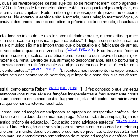
 quais as reverberações destes sujeitos ao se reconhecerem como agentes 
 O utilitário pode ter características estéticas enquanto objeto palpável, q
s em valores capitais. Pode também gerar sensações de prazer, ao ocupar lu
essoas. No entanto, a estética não é tomada, nesta relação mercadológica, 
eparável dos processos que compõem o próprio sujeito no mundo, descolada d
ta, logo no início de seu texto sobre utilidade e prazer, a zona crítica que r
e a educação seja pensada a partir da beleza”. E logo a seguir coloca cam
eta e o músico são mais importantes que o banqueiro e o fabricante de armas
ALVES, 1981, p. 9
os vencedores quanto nos vencidos” (
). E ao tratar dos “sorri
ínimo curiosa, recoloca o estético como elemento conclusivo da disputa, 
prazer e da ironia. Dentro de sua afirmação desconcertante, está o borbulhar
posicionamento utilitário diante dos objetos do mundo. E mais à frente, ao afi
ALVES, 1981, p. 10
confortantes...” (
), recoloca-nos novamente na experiência 
rados pelo deslocamento de sentidos, que impede o sono dos sujeitos determ
Alves (1981, p. 10)
ustrial, como aponta Rubem
, “[...] fez conosco o que um esq
smontou-nos numa série de funções independentes e frequentemente contrad
o um elemento encaixado nestes fragmentos, elas até podem ser minimamen
na que demanda retorno, resultado.
 como uma educação emancipadora se apropria da perspectiva estética. Na 
ição que a dificuldade de nomear nos prega. Não se trata de apropriação, mas
ALVES, 1981, 
entido próprio de educação. “Educação como atividade estética” (
údico. Uma educação que se volta para si mesma como ato criador e retorna p
si e com o mundo, desenvolvendo o que não se precifica. Cabe ressaltar nest
o para um entendimento romantizado da relação educação e estética. Nosso 