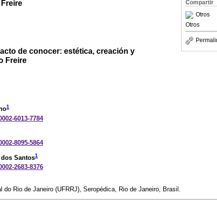
 Freire
Compartir
Otros
Otros
Permali
l acto de conocer: estética, creación y
o Freire
1
ino
-0002-6013-7784
-0002-8095-5864
1
 dos Santos
-0002-2683-8376
l do Rio de Janeiro (UFRRJ), Seropédica, Rio de Janeiro, Brasil.