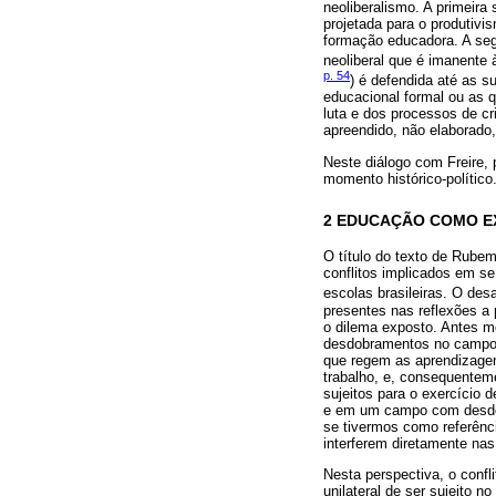
neoliberalismo. A primeira
projetada para o produtiv
formação educadora. A seg
neoliberal que é imanente 
p. 54
) é defendida até as 
educacional formal ou as 
luta e dos processos de cri
apreendido, não elaborado,
Neste diálogo com Freire,
momento histórico-político
2 EDUCAÇÃO COMO EX
O título do texto de Rubem
conflitos implicados em s
escolas brasileiras. O desa
presentes nas reflexões a 
o dilema exposto. Antes me
desdobramentos no campo 
que regem as aprendizagen
trabalho, e, consequenteme
sujeitos para o exercício 
e em um campo com desdob
se tivermos como referênc
interferem diretamente na
Nesta perspectiva, o confl
unilateral de ser sujeito 