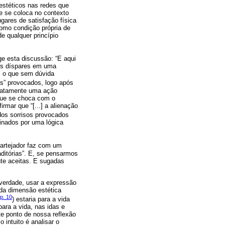
estéticos nas redes que
ue se coloca no contexto
gares de satisfação física
como condição própria de
e qualquer princípio
ege esta discussão: “E aqui
pos díspares em uma
, o que sem dúvida
sos” provocados, logo após
exatamente uma ação
 que se choca com o
rmar que “[...] a alienação
dos sorrisos provocados
inados por uma lógica
uartejador faz com um
itórias”. E, se pensarmos
te aceitas. E sugadas
verdade, usar a expressão
 da dimensão estética
p. 10
) estaria para a vida
ara a vida, nas idas e
e ponto de nossa reflexão
intuito é analisar o