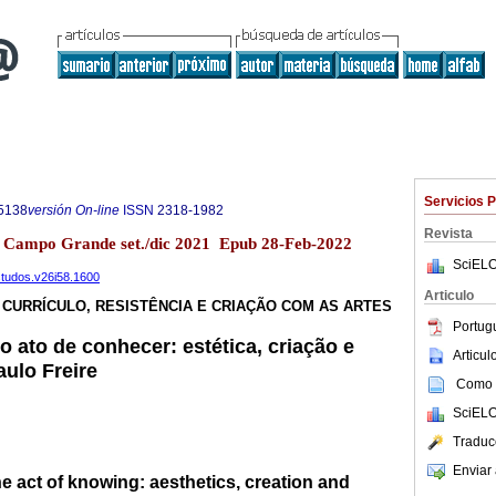
Servicios 
5138
versión On-line
ISSN
2318-1982
Revista
58 Campo Grande set./dic 2021 Epub 28-Feb-2022
SciELO
estudos.v26i58.1600
Articulo
 CURRÍCULO, RESISTÊNCIA E CRIAÇÃO COM AS ARTES
Portug
do ato de conhecer: estética, criação e
Articu
aulo Freire
Como c
SciELO
Traduc
Enviar 
the act of knowing: aesthetics, creation and