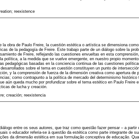
reation; reexistence
e la obra de Paulo Freire, la cuestión estética o artística se dimensiona com
ricas de la pedagogía de Freire. Este trabajo parte de un diálogo sobre la pro
nsamiento de Freire, reflejando las cuestiones envueltas en esta comprensión
 la política, a la medida que se vuelve emergente, en nuestro propio momento 
ias pedagógicas basadas en la conciencia continua de las cuestiones política
desarrollados sobre el tema en cuestión constituyen un punto de intersección
cación, y la comprensión de fuerza de la dimensión creativa como apertura de 
encias; como contrapunto a la política de mercado del determinismo histórico
e aún queda mucho por profundizar sobre el tema estético en Paulo Freire es
ticas de lucha y creación.
re; creación; reexistencia
diálogo entre os seus autores, que traz como questão fazer pensar – a partir
quais o educador referia-se à questão da estética como parte integrante de s
cações da dimensão estética em sua formulação conceptiva de educação. Qua