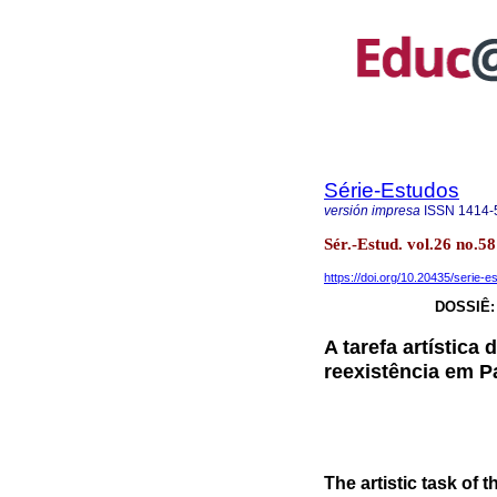
Série-Estudos
versión impresa
ISSN
1414-
Sér.-Estud. vol.26 no.
https://doi.org/10.20435/serie-
DOSSIÊ:
A tarefa artística 
reexistência em P
The artistic task of 