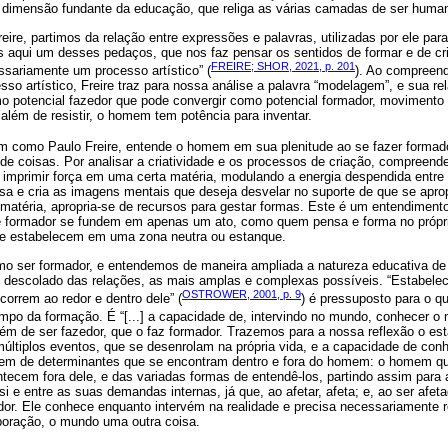
dimensão fundante da educação, que religa as várias camadas de ser huma
eire, partimos da relação entre expressões e palavras, utilizadas por ele pa
s aqui um desses pedaços, que nos faz pensar os sentidos de formar e de cri
FREIRE; SHOR, 2021, p. 201
ssariamente um processo artístico” (
). Ao compreen
so artístico, Freire traz para nossa análise a palavra “modelagem”, e sua r
 potencial fazedor que pode convergir como potencial formador, movimento di
 além de resistir, o homem tem potência para inventar.
im como Paulo Freire, entende o homem em sua plenitude ao se fazer formad
 de coisas. Por analisar a criatividade e os processos de criação, compreen
o imprimir força em uma certa matéria, modulando a energia despendida entre
e cria as imagens mentais que deseja desvelar no suporte de que se apropr
atéria, apropria-se de recursos para gestar formas. Este é um entendimento 
r e formador se fundem em apenas um ato, como quem pensa e forma no própri
se estabelecem em uma zona neutra ou estanque.
omo ser formador, e entendemos de maneira ampliada a natureza educativa d
o descolado das relações, as mais amplas e complexas possíveis. “Estabelec
OSTROWER, 2001, p. 9
correm ao redor e dentro dele” (
) é pressuposto para o q
mpo da formação. É “[...] a capacidade de, intervindo no mundo, conhecer o 
ém de ser fazedor, que o faz formador. Trazemos para a nossa reflexão o es
últiplos eventos, que se desenrolam na própria vida, e a capacidade de conh
em de determinantes que se encontram dentro e fora do homem: o homem q
tecem fora dele, e das variadas formas de entendê-los, partindo assim para 
si e entre as suas demandas internas, já que, ao afetar, afeta; e, ao ser afe
or. Ele conhece enquanto intervém na realidade e precisa necessariamente r
aboração, o mundo uma outra coisa.