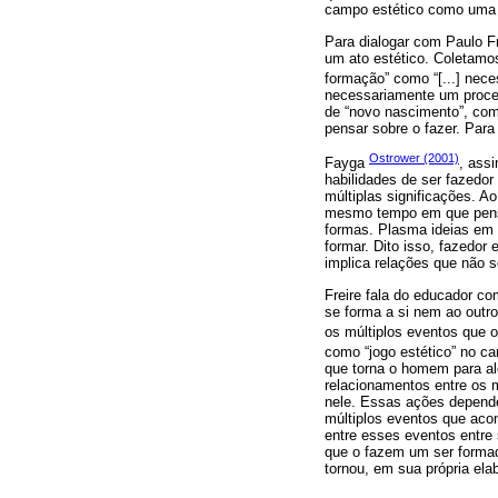
campo estético como uma 
Para dialogar com Paulo Fr
um ato estético. Coletamo
formação” como “[...] nece
necessariamente um proces
de “novo nascimento”, como
pensar sobre o fazer. Para
Ostrower (2001)
Fayga
, ass
habilidades de ser fazedor
múltiplas significações. A
mesmo tempo em que pensa 
formas. Plasma ideias em m
formar. Dito isso, fazedo
implica relações que não 
Freire fala do educador c
se forma a si nem ao outr
os múltiplos eventos que o
como “jogo estético” no ca
que torna o homem para al
relacionamentos entre os m
nele. Essas ações depend
múltiplos eventos que acon
entre esses eventos entre 
que o fazem um ser formad
tornou, em sua própria el