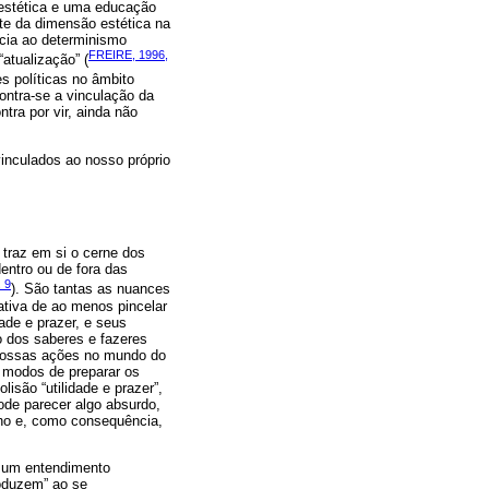
 estética e uma educação
te da dimensão estética na
ncia ao determinismo
FREIRE, 1996,
atualização” (
s políticas no âmbito
ontra-se a vinculação da
ntra por vir, ainda não
inculados ao nosso próprio
, traz em si o cerne dos
entro ou de fora das
 9
). São tantas as nuances
ativa de ao menos pincelar
ade e prazer, e seus
 dos saberes e fazeres
 nossas ações no mundo do
s modos de preparar os
isão “utilidade e prazer”,
de parecer algo absurdo,
lho e, como consequência,
or um entendimento
roduzem” ao se