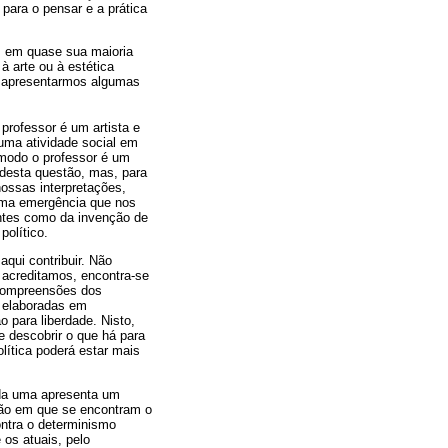
 para o pensar e a prática
s, em quase sua maioria
à arte ou à estética
a apresentarmos algumas
o professor é um artista e
 uma atividade social em
ue modo o professor é um
 desta questão, mas, para
ossas interpretações,
rema emergência que nos
ntes como da invenção de
político.
qui contribuir. Não
acreditamos, encontra-se
e compreensões dos
, elaboradas em
 para liberdade. Nisto,
e descobrir o que há para
olítica poderá estar mais
ada uma apresenta um
ção em que se encontram o
ontra o determinismo
os atuais, pelo