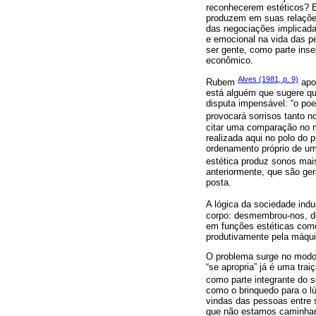
reconhecerem estéticos? E
produzem em suas relações?
das negociações implicada
e emocional na vida das p
ser gente, como parte ins
econômico.
Alves (1981, p. 9)
Rubem
apon
está alguém que sugere qu
disputa impensável: “o po
provocará sorrisos tanto n
citar uma comparação no m
realizada aqui no polo do 
ordenamento próprio de um 
estética produz sonos mais 
anteriormente, que são ge
posta.
A lógica da sociedade ind
corpo: desmembrou-nos, de
em funções estéticas com
produtivamente pela máqui
O problema surge no modo
“se apropria” já é uma tra
como parte integrante do s
como o brinquedo para o l
vindas das pessoas entre 
que não estamos caminhand