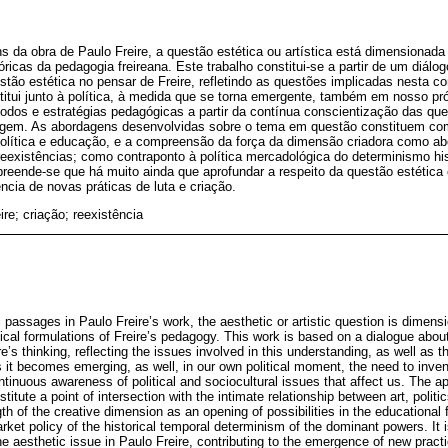
s da obra de Paulo Freire, a questão estética ou artística está dimensionad
ricas da pedagogia freireana. Este trabalho constitui-se a partir de um diálog
stão estética no pensar de Freire, refletindo as questões implicadas nesta
titui junto à política, à medida que se torna emergente, também em nosso pró
dos e estratégias pedagógicas a partir da contínua conscientização das que
ingem. As abordagens desenvolvidas sobre o tema em questão constituem co
 política e educação, e a compreensão da força da dimensão criadora como ab
eexistências; como contraponto à política mercadológica do determinismo his
eende-se que há muito ainda que aprofundar a respeito da questão estética 
cia de novas práticas de luta e criação.
ire; criação; reexistência
l passages in Paulo Freire’s work, the aesthetic or artistic question is dimen
etical formulations of Freire’s pedagogy. This work is based on a dialogue abou
re’s thinking, reflecting the issues involved in this understanding, as well as t
 as it becomes emerging, as well, in our own political moment, the need to inv
ntinuous awareness of political and sociocultural issues that affect us. The
titute a point of intersection with the intimate relationship between art, polit
th of the creative dimension as an opening of possibilities in the educational 
rket policy of the historical temporal determinism of the dominant powers. It i
t the aesthetic issue in Paulo Freire, contributing to the emergence of new pract