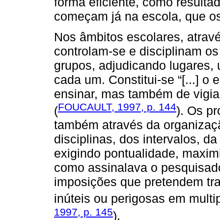
forma eficiente, como resulta
começam já na escola, que os
Nos âmbitos escolares, atravé
controlam-se e disciplinam os 
grupos, adjudicando lugares,
cada um. Constitui-se “[...]
ensinar, mas também de vigiar
FOUCAULT, 1997, p. 144
(
). Os p
também através da organizaçã
disciplinas, dos intervalos, d
exigindo pontualidade, maxim
como assinalava o pesquisado
imposições que pretendem tran
inúteis ou perigosas em multi
1997, p. 145
).