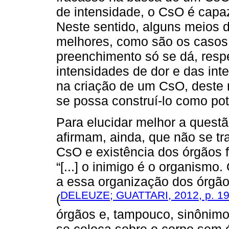
de intensidade, o CsO é capaz
Neste sentido, alguns meios d
melhores, como são os casos
preenchimento só se dá, resp
intensidades de dor e das inte
na criação de um CsO, deste 
se possa construí-lo como pot
Para elucidar melhor a quest
afirmam, ainda, que não se tr
CsO e existência dos órgãos 
“[...] o inimigo é o organism
a essa organização dos órgã
DELEUZE; GUATTARI, 2012, p. 1
(
órgãos e, tampouco, sinônimo 
se coloca sobre o corpo sem 