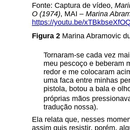
Fonte: Captura de vídeo,
Mari
O (1974)
, MAI –
Marina Abramo
https://youtu.be/xTBkbseXfO
Figura 2
Marina Abramovic d
Tornaram-se cada vez mai
meu pescoço e beberam m
redor e me colocaram ac
uma faca entre minhas pe
pistola, botou a bala e ol
próprias mãos pressionava
tradução nossa).
Ela relata que, nesses momen
assim quis resistir, porém, al