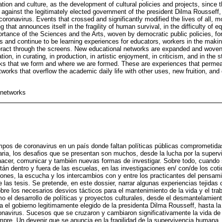
tion and culture, as the development of cultural policies and projects, since t
against the legitimately elected government of the president Dilma Rousseff, 
oronavirus. Events that crossed and significantly modified the lives of all, m
that announces itself in the fragility of human survival, in the difficulty of eq
portance of the Sciences and the Arts, woven by democratic public policies, for 
 and continue to be learning experiences for educators, workers in the making
ract through the screens. New educational networks are expanded and woven,
on, in curating, in production, in artistic enjoyment, in criticism, and in the s
inks that we form and where we are formed. These are experiences that permeat
orks that overflow the academic daily life with other uses, new fruition, and
 networks
empos de coronavirus en un país donde faltan políticas públicas comprometida
ria, los desafios que se presentan son muchos, desde la lucha por la supervi
hacer, comunicar y también nuevas formas de investigar. Sobre todo, cuando 
án dentro y fuera de las escuelas, en las investigaciones en/ con/de los cot
ones, la escucha y los intercambios con y entre los practicantes del pensami
las tesis. Se pretende, en este dossier, narrar algunas experiencias tejidas c
re los necesarios desvios tácticos para el mantenimiento de la vida y el trab
o el desarrollo de políticas y proyectos culturales, desde el desmantelamiento
a el gobierno legitimamente elegido de la presidenta Dilma Rousseff, hasta la
onavirus. Sucesos que se cruzaron y cambiaron significativamente la vida d
pre. Un devenir que se anuncia en la fragilidad de la supervivencia humana, e