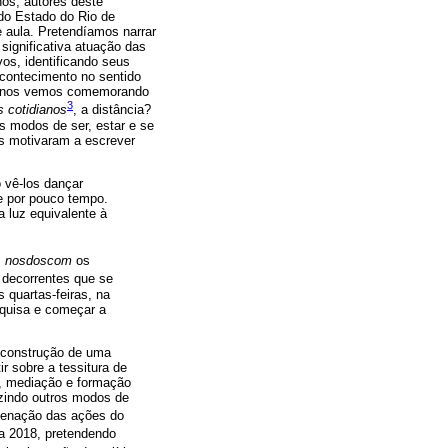
nós, autores deste
do Estado do Rio de
 aula. Pretendíamos narrar
 significativa atuação das
os, identificando seus
contecimento no sentido
ra nos vemos comemorando
3
 cotidianos
, a distância?
 modos de ser, estar e se
s motivaram a escrever
 vê-los dançar
ue por pouco tempo.
a luz equivalente à
s
nosdoscom
os
s decorrentes que se
quartas-feiras, na
squisa e começar a
a construção de uma
ir sobre a tessitura de
o, mediação e formação
uzindo outros modos de
rdenação das ações do
 a 2018, pretendendo