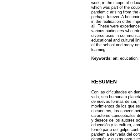
work, in the scope of educa
which was part of the coup 
pandemic arising from the c
perhaps forever. A becoming 
in the realisation ofthe im
all. These were experiences
various audiences who inte
diverse uses in communicati
educational and cultural l
of the school and many netw
learning.
Keywords:
art; education;
RESUMEN
Con las dificultades en ti
vida, sea humana o planeta
de nuevas formas de ser, 
movimientos de los que est
encuentros, las conversaci
caracteres conceptuales de 
y deseos de los autores sob
educación y la cultura, com
formó parte del golpe contr
pandemia derivada del cor
después y quizás para siem