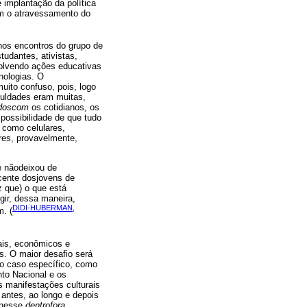
 implantação da política
om o atravessamento do
 nos encontros do grupo de
udantes, ativistas,
volvendo ações educativas
nologias. O
uito confuso, pois, logo
culdades eram muitas,
doscom
os cotidianos, os
possibilidade de que tudo
 como celulares,
ores, provavelmente,
ue nãodeixou de
ocente dosjovens de
 que) o que está
ngir, dessa maneira,
DIDI-HUBERMAN,
m. (
nais, econômicos e
is. O maior desafio será
No caso específico, como
to Nacional e os
s manifestações culturais
antes, ao longo e depois
nesse
dentrofora