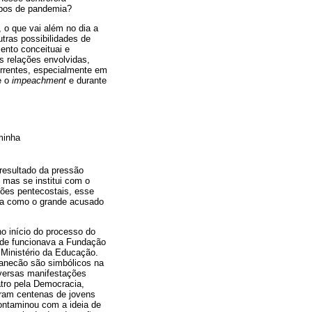
empos de pandemia?
 o que vai além no dia a
utras possibilidades de
ento conceituai e
s relações envolvidas,
orrentes, especialmente em
e o
impeachment
e durante
minha
resultado da pressão
 mas se institui com o
iões pentecostais, esse
sta como o grande acusado
no início do processo do
onde funcionava a Fundação
o Ministério da Educação.
necão são simbólicos na
versas manifestações
atro pela Democracia,
Eram centenas de jovens
contaminou com a ideia de