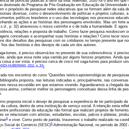
ncia de políticas públicas a favor da vida. Ademais, 2020 foi o ano em que 
 no doutorado do Programa de Pós-Graduação em Educação da Universidade 
m o propósito de pesquisar redes educativas que se formam além da sala de
sionais diversas, como o desenvolvimento de políticas e projetos culturais, a
mentos políticos brasileiros e o uso das tecnologias nos processos educativ
hando as ações e as histórias dos personagens envolvidos. Mas um forte a
,
s.d.
, p. 32) atravessou o nosso caminho e o de toda a humanidade. E ago
istência, relações e proposta de trabalho. Como fazer pesquisa
nosdoscom os
gens conceituais e acompanhar suas histórias e relações? Como tecer novos
uns dos desafios das pesquisas com os cotidianos no tempo presente que no
 fios das histórias e dos desejos de cada um dos autores.
ga-lumes, é preciso observá-los no presente de sua sobrevivência: é preciso
ite, ainda que essa noite seja varrida por alguns ferozes projetores. Ainda q
 coisa a ser vista: é preciso cerca de cinco mil vaga-lumes para produzir um
DIDI-HUBERMAN, 2011, p. 33
(
).
çada nos encontros do curso “Questões teórico-epistemológicas de pesquisa
bibliografia proposta, nas leituras indicadas e, principalmente, nas conversa
mes nessa escuridão em que estamos vivendo. Aguardávamos a chegada das 
nossa
anima
, conhecer melhor os personagens conceituais dessa linha de pe
s.
o proposta inicial o desejo de pesquisar a experiência de ter participado d
 da cultura, dentro de uma instituição de serviço social. A intenção seria reflet
entre profissionais da educação não formal que realizam projetos de foment
es se relacionam com artistas, estudantes, escolas, palcos e plateias, prod
5
inar
e viver. Como ponto de partida, trouxemos o trabalho realizado na coo
6
iço Social do Comércio (SESC)
-Administração Nacional, no período de 2002
ALVES, 2021