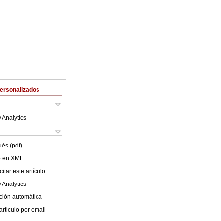
Personalizados
 Analytics
ués (pdf)
lo en XML
itar este artículo
 Analytics
ción automática
articulo por email