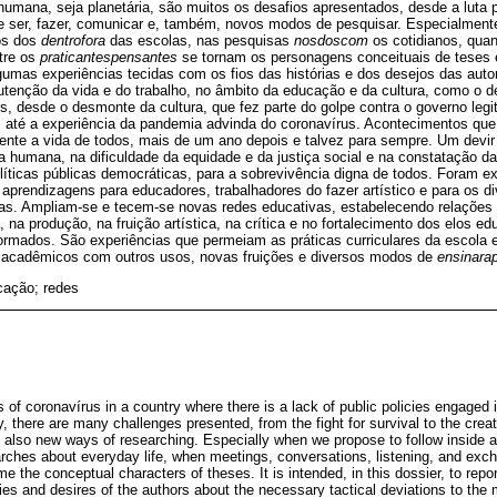
humana, seja planetária, são muitos os desafios apresentados, desde a luta p
 ser, fazer, comunicar e, também, novos modos de pesquisar. Especialment
os dos
dentrofora
das escolas, nas pesquisas
nosdoscom
os cotidianos, qua
tre os
praticantespensantes
se tornam os personagens conceituais de teses e
lgumas experiências tecidas com os fios das histórias e dos desejos das aut
utenção da vida e do trabalho, no âmbito da educação e da cultura, como o 
ais, desde o desmonte da cultura, que fez parte do golpe contra o governo leg
, até a experiência da pandemia advinda do coronavírus. Acontecimentos qu
mente a vida de todos, mais de um ano depois e talvez para sempre. Um devir
ia humana, na dificuldade da equidade e da justiça social e na constatação d
olíticas públicas democráticas, para a sobrevivência digna de todos. Foram e
aprendizagens para educadores, trabalhadores do fazer artístico e para os d
las. Ampliam-se e tecem-se novas redes educativas, estabelecendo relações
na produção, na fruição artística, na crítica e no fortalecimento dos elos ed
mados. São experiências que permeiam as práticas curriculares da escola 
s acadêmicos com outros usos, novas fruições e diversos modos de
ensinarap
cação; redes
s of coronavírus in a country where there is a lack of public policies engaged in
 there are many challenges presented, from the fight for survival to the crea
also new ways of researching. Especially when we propose to follow inside a
rches about everyday life, when meetings, conversations, listening, and ex
me the conceptual characters of theses. It is intended, in this dossier, to r
ries and desires of the authors about the necessary tactical deviations to the 