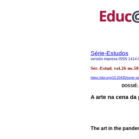
Série-Estudos
versión impresa
ISSN
1414-
Sér.-Estud. vol.26 no.
https://doi.org/10.20435/serie-
DOSSIÊ:
A arte na cena da
The art in the pand