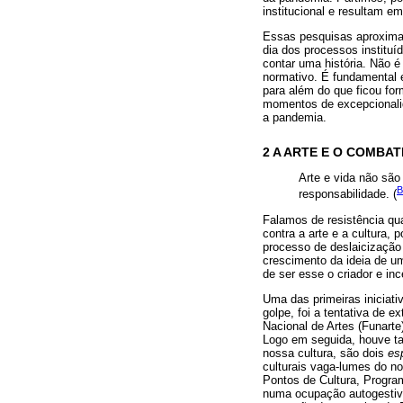
institucional e resultam e
Essas pesquisas aproximam
dia dos processos instituí
contar uma história. Não 
normativo. É fundamental 
para além do que ficou for
momentos de excepcionalid
a pandemia.
2 A ARTE E O COMBAT
Arte e vida não sã
B
responsabilidade. (
Falamos de resistência qu
contra a arte e a cultura,
processo de deslaicização 
crescimento da ideia de u
de ser esse o criador e in
Uma das primeiras iniciati
golpe, foi a tentativa de 
Nacional de Artes (Funarte
Logo em seguida, houve t
nossa cultura, são dois
es
culturais vaga-lumes do n
Pontos de Cultura, Program
numa ocupação autogestiva