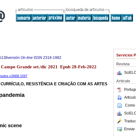
Servicios 
5138
versión On-line
ISSN
2318-1982
Revista
58 Campo Grande set./dic 2021 Epub 28-Feb-2022
SciELO
estudos.v26i58.1597
Articulo
 CURRÍCULO, RESISTÊNCIA E CRIAÇÃO COM AS ARTES
Portug
 pandemia
Articu
Como c
SciELO
Traduc
emic scene
Enviar 