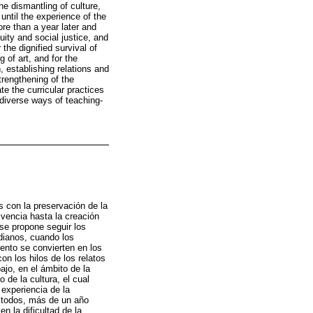
he dismantling of culture,
until the experience of the
ore than a year later and
uity and social justice, and
the dignified survival of
 of art, and for the
 establishing relations and
trengthening of the
e the curricular practices
 diverse ways of teaching-
s con la preservación de la
vencia hasta la creación
se propone seguir los
idianos, cuando los
ento se convierten en los
on los hilos de los relatos
ajo, en el ámbito de la
 de la cultura, el cual
 experiencia de la
e todos, más de un año
n la dificultad de la