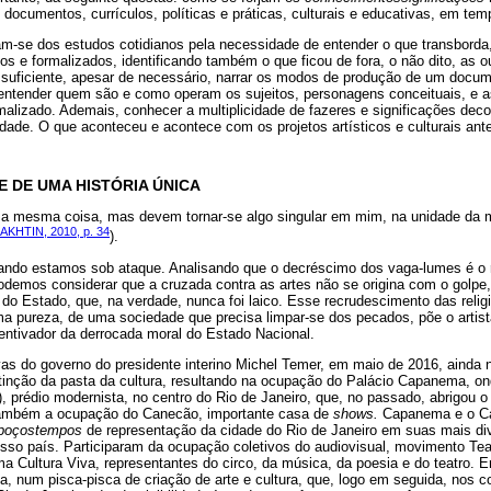
m documentos, currículos, políticas e práticas, culturais e educativas, em t
-se dos estudos cotidianos pela necessidade de entender o que transborda,
dos e formalizados, identificando também o que ficou de fora, o não dito, as o
é suficiente, apesar de necessário, narrar os modos de produção de um docum
entender quem são e como operam os sujeitos, personagens conceituais, e a
malizado. Ademais, conhecer a multiplicidade de fazeres e significações dec
ade. O que aconteceu e acontece com os projetos artísticos e culturais ant
E DE UMA HISTÓRIA ÚNICA
o a mesma coisa, mas devem tornar-se algo singular em mim, na unidade da 
AKHTIN, 2010, p. 34
).
ando estamos sob ataque. Analisando que o decréscimo dos vaga-lumes é o 
 podemos considerar que a cruzada contra as artes não se origina com o golpe,
do Estado, que, na verdade, nunca foi laico. Esse recrudescimento das relig
ma pureza, de uma sociedade que precisa limpar-se dos pecados, põe o arti
centivador da derrocada moral do Estado Nacional.
vas do governo do presidente interino Michel Temer, em maio de 2016, ainda 
extinção da pasta da cultura, resultando na ocupação do Palácio Capanema, 
), prédio modernista, no centro do Rio de Janeiro, que, no passado, abrigou 
ambém a ocupação do Canecão, importante casa de
shows.
Capanema e o Ca
poçostempos
de representação da cidade do Rio de Janeiro em suas mais di
osso país. Participaram da ocupação coletivos do audiovisual, movimento Te
a Cultura Viva, representantes do circo, da música, da poesia e do teatro. 
, num pisca-pisca de criação de arte e cultura, que, logo em seguida, nos 