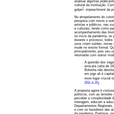
analisar algumas
práticast
cultural da instituição. 
7
golpe
,
impeachment
da pr
No atropelamento do corona
pesquisa com novos e outro
artistas e públicos, nas 
e culturais, tendo como p
acompanhamento das
live
no início da pandemia, os
durante o processo, todos
usos criam saídas, novas m
mude no ensino formal. Qu
principalmente, pois seu u
retornarão com outros mo
A questão dos vaga-
evocara carta de 19
Bolonha não denota
em jogo ali é capita
esse lugar crucial 
2011, p. 15
).
A proposta agora é costura
políticos, com as tensões 
perceber a complexidade da
interagem, educam e educa
Departamentos Regionais, c
e com os fazedores das art
da pandemia. Partimos, po