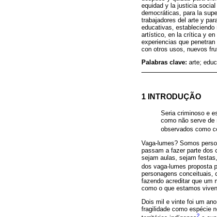
equidad y la justicia socia
democráticas, para la supe
trabajadores del arte y par
educativas, estableciendo 
artístico, en la crítica y
experiencias que penetran 
con otros usos, nuevos fr
Palabras clave:
arte; edu
1 INTRODUÇÃO
Seria criminoso e e
como não serve de 
observados como co
Vaga-lumes? Somos person
passam a fazer parte dos 
sejam aulas, sejam festas,
dos vaga-lumes proposta po
personagens conceituais, 
fazendo acreditar que um 
como o que estamos vivend
Dois mil e vinte foi um a
fragilidade como espécie n
2