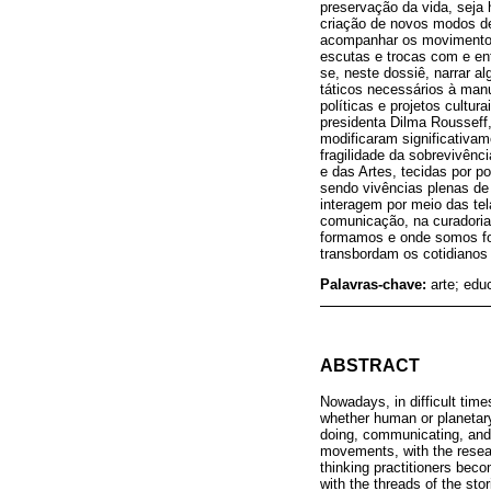
preservação da vida, seja 
criação de novos modos de
acompanhar os moviment
escutas e trocas com e en
se, neste dossiê, narrar a
táticos necessários à man
políticas e projetos cultur
presidenta Dilma Rousseff
modificaram significativa
fragilidade da sobrevivênc
e das Artes, tecidas por p
sendo vivências plenas de 
interagem por meio das te
comunicação, na curadoria, 
formamos e onde somos for
transbordam os cotidiano
Palavras-chave:
arte; edu
ABSTRACT
Nowadays, in difficult time
whether human or planetary,
doing, communicating, and 
movements, with the resea
thinking practitioners beco
with the threads of the sto