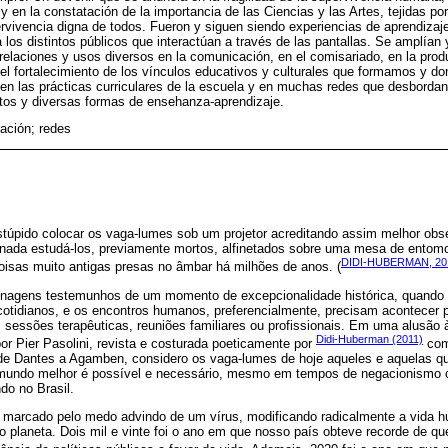
l y en la constatación de la importancia de las Ciencias y las Artes, tejidas por
rvivencia digna de todos. Fueron y siguen siendo experiencias de aprendizaje
a los distintos públicos que interactúan a través de las pantallas. Se amplían
relaciones y usos diversos en la comunicación, en el comisariado, en la produ
 en el fortalecimiento de los vínculos educativos y culturales que formamos y
en las prácticas curriculares de la escuela y en muchas redes que desbordan
utos y diversas formas de ensehanza-aprendizaje.
cación; redes
stúpido colocar os vaga-lumes sob um projetor acreditando assim melhor obs
nada estudá-los, previamente mortos, alfinetados sobre uma mesa de entomo
DIDI-HUBERMAN, 201
isas muito antigas presas no âmbar há milhões de anos. (
agens testemunhos de um momento de excepcionalidade histórica, quando 
cotidianos, e os encontros humanos, preferencialmente, precisam acontecer 
 sessões terapêuticas, reuniões familiares ou profissionais. Em uma alusão 
Didi-Huberman (2011)
r Pier Pasolini, revista e costurada poeticamente por
com
de Dantes a Agamben, considero os vaga-lumes de hoje aqueles e aquelas qu
mundo melhor é possível e necessário, mesmo em tempos de negacionismo cie
o no Brasil.
no marcado pelo medo advindo de um vírus, modificando radicalmente a vida h
o planeta. Dois mil e vinte foi o ano em que nosso país obteve recorde de q