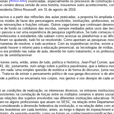
eorias
(
) vivenciadas, especialmente os processos de construção e
Como cenário dessa versão de uma história, trouxemos outro acontecimento, c
esidenta Dilma Rousseff, em 31 de agosto de 2016.
vírus e a partir das reflexões das aulas praticadas, a proposta foi ampliada
s modos de fazer dos personagens envolvidos, instituições, professores, est
suas reinvenções e fruições virtuais. Outros vaga-lumes que continuam desen
ano de fundo os cotidianos das escolas, sempre mediados pelos usos das tec
s
passou a ser uma experiência de pesquisa significativa. Se tudo começou m
 professores e estudantes não sabiam como acessar as plataformas e as difi
 foram se ajudando, tudo foi se resolvendo. Como apontam as pesquisas
nos
aneiras de resolver, e tudo acontece. Com as experiências on-line, existe a 
ando houver o retorno para a educação presencial, as tecnologias de mídias,
so era proibido nas salas de aula, deverão ter outro tratamento, e os profess
dos de
sentirfazerviver.
lumes seria, então, antes de tudo, política e histórica. Jean-Paul Curnier, q
41, diz, justamente, num artigo sobre a política pasoliniana, que a beleza in
 em nada ‘uma simples questão de estética e de forma do discurso, (uma vez
l. Trata-se de extrair o pensamento político de sua ganga discursiva’ e de ati
onde a política se encarnaria nos corpos, nos gestos e nos desejos de cada u
r as condições de realização, os interesses diversos, os entraves institucio
existentes na correlação de forças entre os múltiplos cenários e atores socia
s relações dos sujeitos envolvidos nas diferentes instituições educativas. 
m-se alguns profissionais que atuam no SESC, na relação entre Departamen
onsiderando a dimensão federativa da instituição, e na relação deles com a
es brasileiras em cada território, antes, ao longo e depois do
impeachment
e 
rtanto, da seguinte questão: como se forjam os
conhecimentossignificações