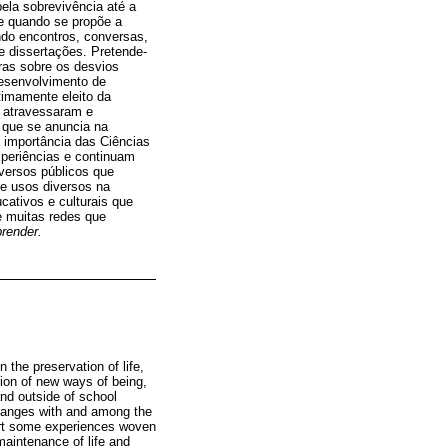
ela sobrevivência até a
e quando se propõe a
ndo encontros, conversas,
 dissertações. Pretende-
oras sobre os desvios
desenvolvimento de
itimamente eleito da
e atravessaram e
 que se anuncia na
a importância das Ciências
xperiências e continuam
iversos públicos que
 e usos diversos na
ucativos e culturais que
e muitas redes que
render.
 the preservation of life,
tion of new ways of being,
nd outside of school
changes with and among the
eport some experiences woven
maintenance of life and