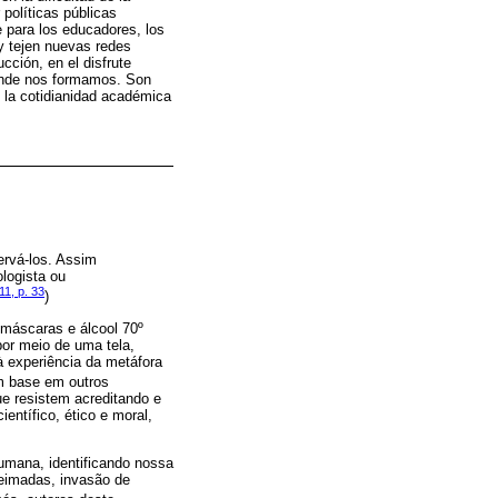
 políticas públicas
 para los educadores, los
 y tejen nuevas redes
cción, en el disfrute
 donde nos formamos. Son
 la cotidianidad académica
ervá-los. Assim
logista ou
1, p. 33
)
máscaras e álcool 70º
por meio de uma tela,
à experiência da metáfora
 base em outros
e resistem acreditando e
ntífico, ético e moral,
umana, identificando nossa
ueimadas, invasão de