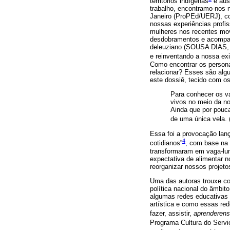
territórios indígenas
e ausê
trabalho, encontramo-nos
Janeiro (ProPEd/UERJ), co
nossas experiências profis
mulheres nos recentes movi
desdobramentos e acompan
deleuziano (SOUSA DIAS
e reinventando a nossa ex
Como encontrar os persona
relacionar? Esses são alg
este dossiê, tecido com os
Para conhecer os va
vivos no meio da no
Ainda que por pouca
de uma única vela. 
Essa foi a provocação lan
4
cotidianos”
, com base na 
transformaram em vaga-lu
expectativa de alimentar 
reorganizar nossos projeto
Uma das autoras trouxe com
política nacional do âmbito
algumas redes educativas 
artística e como essas red
fazer, assistir,
aprenderens
Programa Cultura do Serv