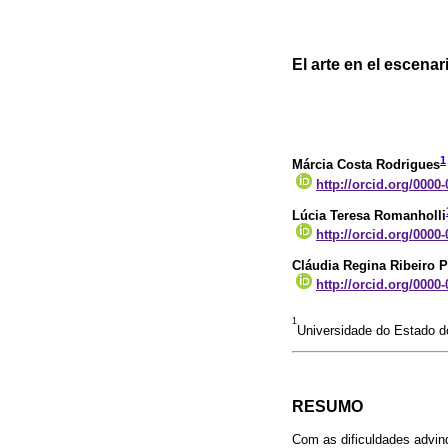
El arte en el escena
1
Márcia Costa Rodrigues
http://orcid.org/0000
Lúcia Teresa Romanholli
http://orcid.org/0000
Cláudia Regina Ribeiro 
http://orcid.org/0000
1
Universidade do Estado do
RESUMO
Com as dificuldades advin