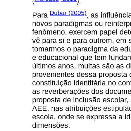
(
).
Dubar (2005)
Para
, as influênc
novos paradigmas ou reinter
fenômeno, exercem papel dete
vê para si e para outrem, em 
tomarmos o paradigma da educ
e educacional que tem funda
últimos anos, muitas são as di
provenientes dessa proposta 
constituição identitária no c
as reverberações dos documen
proposta de inclusão escolar,
AEE, nas atribuições estipulad
escola, onde se expressa a i
dimensões.