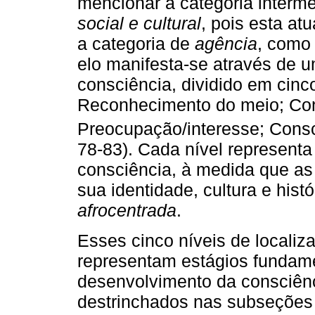
mencionar a categoria interme
social e cultural
, pois esta at
a categoria de
agência
, como
elo manifesta-se através de 
consciência, dividido em cinc
Reconhecimento do meio; Con
Preocupação/interesse; Consc
78-83). Cada nível represent
consciência, à medida que a
sua identidade, cultura e his
afrocentrada
.
Esses cinco níveis de localiza
representam estágios fundam
desenvolvimento da consciênc
destrinchados nas subseções