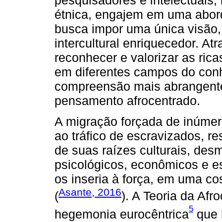
pesquisadores e intelectuais
étnica, engajem em uma abord
busca impor uma única visão,
intercultural enriquecedor. At
reconhecer e valorizar as rica
em diferentes campos do co
compreensão mais abrangente e
pensamento afrocentrado.
A migração forçada de inúmer
ao tráfico de escravizados, r
de suas raízes culturais, des
psicológicos, econômicos e e
os inseria à força, em uma c
Asante, 2016
(
). A Teoria da Afr
5
hegemonia eurocêntrica
que h