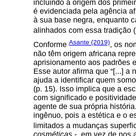
incluindo a origem dos prime
é evidenciada pela agência af
à sua base negra, enquanto 
alinhados com essa tradição (
Asante (2019)
Conforme
, os no
não têm origem africana repre
aprisionamento aos padrões e
Esse autor afirma que “[...] a
ajuda a identificar quem som
(p. 15). Isso implica que a e
com significado e positividade
agente de sua própria históri
ingênuo, pois a estética e o es
limitados a mudanças superfi
cosméticas
-, em vez de nos 