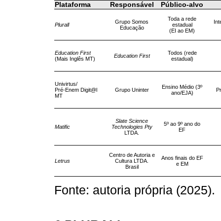
Plataforma
Responsável
Público‑alvo
Toda a rede
Grupo Somos
Int
Plurall
estadual
Educação
(EI ao EM)
Education First
Todos (rede
Education First
(Mais Inglês MT)
estadual)
Univirtus/
Ensino Médio (3º
Pré‑Enem Digit@l
Grupo Uninter
P
ano/EJA)
MT
Slate Science
5º ao 9º ano do
Matific
Technologies Pty
EF
LTDA.
Centro de Autoria e
Anos finais do EF
Letrus
Cultura LTDA.
e EM
Brasil
Fonte: autoria própria (2025).