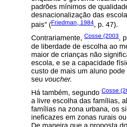
padrões mínimos de qualidade. 
desnacionalização das escola
Friedman, 1984
pais” (
, p. 47).
Cosse (2003
Contrariamente,
, 
de liberdade de escolha ao me
maior de crianças não signif
escola, e se a capacidade fís
custo de mais um aluno pode s
seu
voucher.
Cosse (2
Há também, segundo
a livre escolha das famílias,
famílias na zona urbana, os s
ineficazes em zonas rurais ou
De maneira que a proposta d