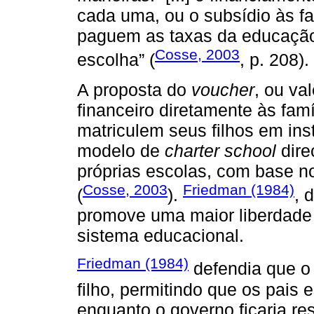
cada uma, ou o subsídio às fa
paguem as taxas da educação 
Cosse, 2003
escolha” (
, p. 208).
A proposta do
voucher
, ou va
financeiro diretamente às fam
matriculem seus filhos em ins
modelo de
charter school
dire
próprias escolas, com base n
Cosse, 2003
Friedman (1984)
(
).
, 
promove uma maior liberdade 
sistema educacional.
Friedman (1984)
defendia que o
filho, permitindo que os pais
enquanto o governo ficaria re