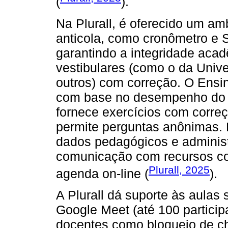
(
).
Na Plurall, é oferecido um a
anticola, como cronômetro e S
garantindo a integridade aca
vestibulares (como o da Unive
outros) com correção. O Ensin
com base no desempenho do a
fornece exercícios com corre
permite perguntas anônimas. P
dados pedagógicos e administr
comunicação com recursos como
Plurall, 2025
agenda on-line (
).
A Plurall dá suporte às aulas
Google Meet (até 100 particip
docentes como bloqueio de ch