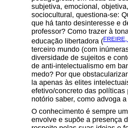
subjetiva, emocional, objetiva, 
sociocultural, questiona-se: 
que há tanto desinteresse e d
professor? Como trazer à ton
FREIRE,
educação libertadora (
terceiro mundo (com inúmeras
diversidade de sujeitos e co
de anti-intelectualismo em ban
medo? Por que obstacularizar 
la apenas às elites intelectu
efetivo/concreto das políticas
notório saber, como advoga a
O conhecimento é sempre um at
envolve e supõe a presença do
respeito pelas suas ideias e f