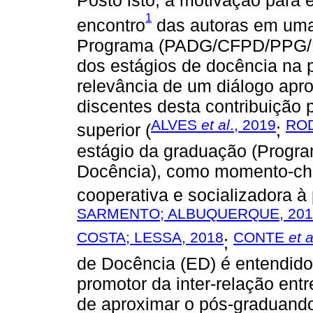
Posto isto, a motivação para e
1
encontro
das autoras em uma
Programa (PADG/CFPD/PPG/UF
dos estágios de docência na 
relevância de um diálogo apr
discentes desta contribuição 
ALVES
et al
., 2019
RO
superior (
;
estágio da graduação (Program
Docência), como momento-cha
cooperativa e socializadora à p
SARMENTO; ALBUQUERQUE, 201
COSTA; LESSA, 2018
CONTE
et a
;
de Docência (ED) é entendid
promotor da inter-relação entr
de aproximar o pós-graduando