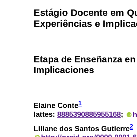
Estágio Docente em Q
Experiências e Implic
Etapa de Enseñanza en 
Implicaciones
1
Elaine Conte
lattes:
8885390885955168
;
h
2
Liliane dos Santos Gutierre