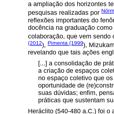
a ampliação dos horizontes t
Nörm
pesquisas realizadas por
reflexões importantes do fen
docência na graduação como
colaboração, que vem sendo 
(2012
Pimenta (1999
),
), Mizukam
revelando que tais ações eng
[...] a consolidação de prá
a criação de espaços cole
no espaço coletivo que os
oportunidade de (re)const
suas dúvidas; enfim, pens
práticas que sustentam su
Heráclito (540-480 a.C.) foi 