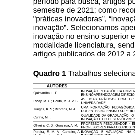
período para busca, artigos p
semestre de 2021; como recor
"práticas inovadoras”, “inova
inovação”. Selecionamos apen
inovação no ensino superior 
modalidade licenciatura, send
artigos publicados de 2012 a
Quadro 1
Trabalhos selecion
AUTORES
INOVAÇÃO PEDAGÓGICA UNIVER
Quintanilha, L. F.
ENSINOAPRENDIZAGEM DIRECIO
AS BOAS PRÁTICAS COM TIC 
Ricoy, M. C.; Couto, M. J. V. S.
UNIVERSIDADE
UMA FORMAÇÃO PEDAGÓGICA
Junges, K. S.; Behrens, M. A.
DOCENTES NO ENSINO SUPERI
QUALIDADE DA GRADUAÇÃO: 
Cunha, M. I.
INOVAÇÃO E DO DESENVOLVIME
PROFESSOR PESQUISADOR - E
Oliveira, C. B.; Gonzaga, A. M.
PROFESSORES PARA OS ANOS INI
Pereira, E. M. A.; Carneiro, A.
INOVAÇÃO E AVALIAÇÃO NA 