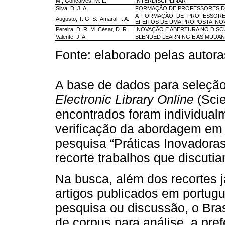
M.; Gonçalves, M. L.
INTERDISCIPLINAR
Silva, D. J. A.
FORMAÇÃO DE PROFESSORES DE 
A FORMAÇÃO DE PROFESSORES 
Augusto, T. G. S.; Amaral, I. A.
EFEITOS DE UMA PROPOSTA IN
Pereira, D. R. M. César, D. R.
INOVAÇÃO E ABERTURA NO DIS
Valente, J. A.
BLENDED LEARNING E AS MUDANÇ
Fonte: elaborado pelas autora
A base de dados para seleção
Electronic Library Online
(Scie
encontrados foram individual
verificação da abordagem em
pesquisa “Práticas Inovadora
recorte trabalhos que discutia
Na busca, além dos recortes j
artigos publicados em portu
pesquisa ou discussão, o Brasi
de corpus para análise, a pref