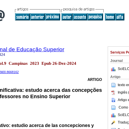
onal de Educação Superior
Serviços P
424
Journal
. vol.9 Campinas 2023 Epub 26-Dez-2024
SciELO
.v9i00.8668162
Artigo
ARTIGO
texto 
ificativa: estudo acerca das concepções
Inglês 
ofessores no Ensino Superior
Artigo
Como c
SciELO
Traduç
ativo: estudio acerca de las concepciones y