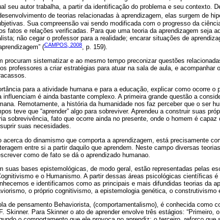
ual seu autor trabalha, a partir da identificação do problema e seu contexto.
 desenvolvimento de teorias relacionadas à aprendizagem, elas surgem de hip
ubjetivas. Sua compreensão vai sendo modificada com o progresso da ciênci
os fatos e relações verificadas. Para que uma teoria da aprendizagem seja ad
realista; não cegar o professor para a realidade; encarar situações de aprend
CAMPOS, 2008
aprendizagem” (
, p. 159).
m procuram sistematizar e ao mesmo tempo preconizar questões relacionad
s professores a criar estratégias para atuar na sala de aula, e acompanhar
racassos.
rtância para a atividade humana e para a educação, explicar como ocorre o
 influenciam é ainda bastante complexo. A primeira grande questão a consid
mana. Remotamente, a história da humanidade nos faz perceber que o ser 
os teve que “aprender” algo para sobreviver. Aprendeu a construir suas próp
ria sobrevivência, fato que ocorre ainda no presente, onde o homem é capaz 
 suprir suas necesidades.
o acerca do dinamismo que comporta a aprendizagem, está precisamente co
nteragem entre si a partir daquilo que aprendem. Neste campo diversas teori
descrever como de fato se dá o aprendizado humanao.
m suas bases epistemológicas, de modo geral, estão representadas pelas es
gnitivismo e o Humanismo. A partir dessas áreas psicológicas científicas é
onhecemos e identificamos como as principais e mais difundidas teorias da a
iorismo, o próprio cognitivismo, a epistemologia genética, o construtivismo e
cola de pensamento Behaviorista, (comportamentalismo), é conhecida como c
F. Skinner. Para Skinner o ato de aprender envolve três estágios: “Primeiro,
gundo o comportamento que ele provoca no aprendiz; o terceiro, reforço que