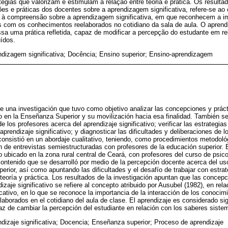
atégias que valorizam e estimulam a relação entre teoria e prática. Os resulta
s e práticas dos docentes sobre a aprendizagem significativa, refere-se ao c
 à compreensão sobre a aprendizagem significativa, em que reconhecem a im
 com os conhecimentos reelaborados no cotidiano da sala de aula. O aprend
ssa uma prática refletida, capaz de modificar a percepção do estudante em r
ídos.
dizagem significativa; Docência; Ensino superior; Ensino-aprendizagem
de una investigación que tuvo como objetivo analizar las concepciones y prác
ivo en la Enseñanza Superior y su movilización hacia esa finalidad. También se
 los profesores acerca del aprendizaje significativo; verificar las estrategias 
aprendizaje significativo; y diagnosticar las dificultades y deliberaciones de 
consistió en un abordaje cualitativo, teniendo, como procedimientos metodológ
ión de entrevistas semiestructuradas con profesores de la educación superior. 
io ubicado en la zona rural central de Ceará, con profesores del curso de psic
e contenido que se desarrolló por medio de la percepción docente acerca del u
erior, así como apuntando las dificultades y el desafío de trabajar con estra
 teoría y práctica. Los resultados de la investigación apuntan que las concepc
zaje significativo se refiere al concepto atribuido por Ausubel (1982), en rel
icativo, en lo que se reconoce la importancia de la interacción de los conocim
aborados en el cotidiano del aula de clase. El aprendizaje es considerado si
paz de cambiar la percepción del estudiante en relación con los saberes siste
dizaje significativa; Docencia; Enseñanza superior; Proceso de aprendizaje