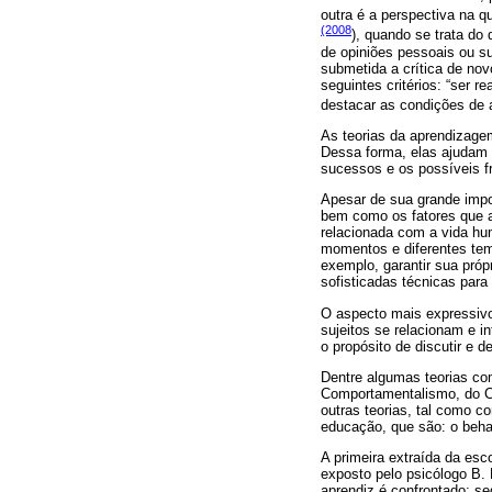
outra é a perspectiva na q
(2008
), quando se trata do
de opiniões pessoais ou s
submetida a crítica de nov
seguintes critérios: “ser 
destacar as condições de 
As teorias da aprendizage
Dessa forma, elas ajudam o
sucessos e os possíveis f
Apesar de sua grande impo
bem como os fatores que a
relacionada com a vida hu
momentos e diferentes temp
exemplo, garantir sua próp
sofisticadas técnicas para
O aspecto mais expressiv
sujeitos se relacionam e i
o propósito de discutir e 
Dentre algumas teorias co
Comportamentalismo, do Co
outras teorias, tal como c
educação, que são: o behav
A primeira extraída da es
exposto pelo psicólogo B. 
aprendiz é confrontado; se