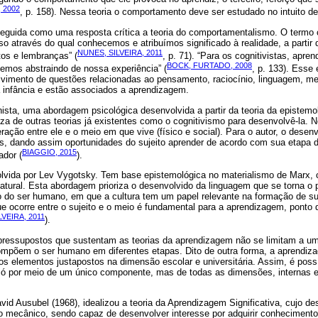
 2002
, p. 158). Nessa teoria o comportamento deve ser estudado no intuito de
eguida como uma resposta crítica a teoria do comportamentalismo. O termo 
o através do qual conhecemos e atribuímos significado à realidade, a partir 
NUNES, SILVEIRA, 2011
os e lembranças” (
, p. 71). “Para os cognitivistas, apre
BOCK, FURTADO, 2008
demos abstraindo de nossa experiência” (
, p. 133). Esse
lvimento de questões relacionadas ao pensamento, raciocínio, linguagem, m
a infância e estão associados a aprendizagem.
nista, uma abordagem psicológica desenvolvida a partir da teoria da epistemol
iza de outras teorias já existentes como o cognitivismo para desenvolvê-la. Ne
eração entre ele e o meio em que vive (físico e social). Para o autor, o desen
as, dando assim oportunidades do sujeito aprender de acordo com sua etapa d
BIAGGIO, 2015
ador (
).
volvida por Lev Vygotsky. Tem base epistemológica no materialismo de Marx
atural. Esta abordagem prioriza o desenvolvido da linguagem que se torna o pr
 do ser humano, em que a cultura tem um papel relevante na formação de s
e ocorre entre o sujeito e o meio é fundamental para a aprendizagem, ponto
LVEIRA, 2011
).
pressupostos que sustentam as teorias da aprendizagem não se limitam a u
mpõem o ser humano em diferentes etapas. Dito de outra forma, a aprendiz
 os elementos justapostos na dimensão escolar e universitária. Assim, é possív
ó por meio de um único componente, mas de todas as dimensões, internas e
id Ausubel (1968), idealizou a teoria da Aprendizagem Significativa, cujo des
o mecânico, sendo capaz de desenvolver interesse por adquirir conhecimento