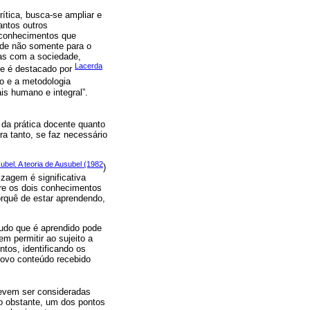
ítica, busca-se ampliar e
antos outros
 conhecimentos que
nde não somente para o
das com a sociedade,
Lacerda
ue é destacado por
lo e a metodologia
s humano e integral”.
da prática docente quanto
a tanto, se faz necessário
ubel. A teoria de Ausubel (1982
)
zagem é significativa
tre os dois conhecimentos
orquê de estar aprendendo,
 tudo que é aprendido pode
em permitir ao sujeito a
tos, identificando os
novo conteúdo recebido
devem ser consideradas
o obstante, um dos pontos