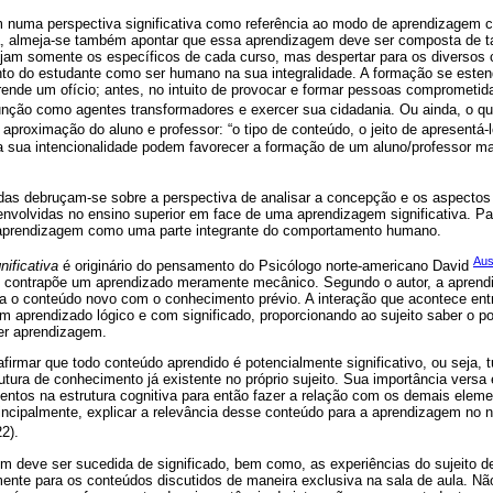
 numa perspectiva significativa como referência ao modo de aprendizagem cr
eja, almeja-se também apontar que essa aprendizagem deve ser composta de t
jam somente os específicos de cada curso, mas despertar para os diversos
o do estudante como ser humano na sua integralidade. A formação se este
prende um ofício; antes, no intuito de provocar e formar pessoas comprometi
nção como agentes transformadores e exercer sua cidadania. Ou ainda, o q
a aproximação do aluno e professor: “o tipo de conteúdo, o jeito de apresentá-
 sua intencionalidade podem favorecer a formação de um aluno/professor mai
das debruçam-se sobre a perspectiva de analisar a concepção e os aspectos 
nvolvidas no ensino superior em face de uma aprendizagem significativa. Par
 aprendizagem como uma parte integrante do comportamento humano.
Aus
ificativa
é originário do pensamento do Psicólogo norte-americano David
 contrapõe um aprendizado meramente mecânico. Segundo o autor, a aprendi
na o conteúdo novo com o conhecimento prévio. A interação que acontece en
um aprendizado lógico e com significado, proporcionando ao sujeito saber o p
er aprendizagem.
afirmar que todo conteúdo aprendido é potencialmente significativo, ou seja,
utura de conhecimento já existente no próprio sujeito. Sua importância versa 
ntos na estrutura cognitiva para então fazer a relação com os demais elemen
rincipalmente, explicar a relevância desse conteúdo para a aprendizagem no 
22).
em deve ser sucedida de significado, bem como, as experiências do sujeito 
nte para os conteúdos discutidos de maneira exclusiva na sala de aula. Nã