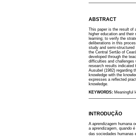
ABSTRACT
This paper is the result of
higher education and their 
learning; to verify the stra
deliberations in this proce
study and semi-structured 
the Central Sertão of Cear
developed through the teach
difficulties and challenges
research results indicated 
Ausubel (1982) regarding th
knowledge with the knowledg
expresses a reflected pract
knowledge.
KEYWORDS:
Meaningful l
INTRODUÇÃO
A aprendizagem humana oco
a aprendizagem, quando é s
das sociedades humanas e