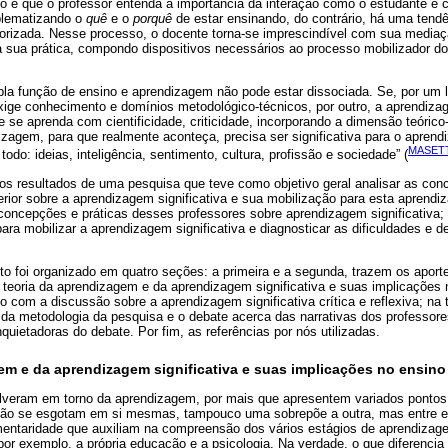
o é que o professor entenda a importância da interação como o estudante e 
blematizando o
quê
e o
porquê
de estar ensinando, do contrário, há uma tend
orizada. Nesse processo, o docente torna-se imprescindível com sua media
 sua prática, compondo dispositivos necessários ao processo mobilizador d
upla função de ensino e aprendizagem não pode estar dissociada. Se, por um 
 exige conhecimento e domínios metodológico-técnicos, por outro, a aprendi
se aprenda com cientificidade, criticidade, incorporando a dimensão teóric
izagem, para que realmente aconteça, precisa ser significativa para o aprendiz
MASETT
do: ideias, inteligência, sentimento, cultura, profissão e sociedade” (
 os resultados de uma pesquisa que teve como objetivo geral analisar as con
rior sobre a aprendizagem significativa e sua mobilização para esta aprend
s concepções e práticas desses professores sobre aprendizagem significativa; v
para mobilizar a aprendizagem significativa e diagnosticar as dificuldades e 
to foi organizado em quatro seções: a primeira e a segunda, trazem os aport
teoria da aprendizagem e da aprendizagem significativa e suas implicações n
o com a discussão sobre a aprendizagem significativa crítica e reflexiva; na 
a metodologia da pesquisa e o debate acerca das narrativas dos professor
quietadoras do debate. Por fim, as referências por nós utilizadas.
em e da aprendizagem significativa e suas implicações no ensino 
lveram em torno da aprendizagem, por mais que apresentem variados pontos
não se esgotam em si mesmas, tampouco uma sobrepõe a outra, mas entre el
entaridade que auxiliam na compreensão dos vários estágios de aprendizagem
por exemplo, a própria educação e a psicologia. Na verdade, o que diferenci