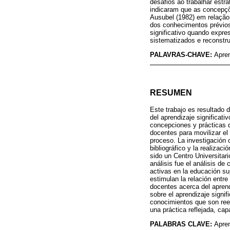
desafios ao trabalhar estr
indicaram que as concepçõe
Ausubel (1982) em relação
dos conhecimentos prévios
significativo quando expre
sistematizados e reconstru
PALAVRAS-CHAVE:
Apren
RESUMEN
Este trabajo es resultado 
del aprendizaje significat
concepciones y prácticas de
docentes para movilizar el 
proceso. La investigación 
bibliográfico y la realizac
sido un Centro Universitar
análisis fue el análisis d
activas en la educación sup
estimulan la relación entre
docentes acerca del aprendi
sobre el aprendizaje signif
conocimientos que son reel
una práctica reflejada, ca
PALABRAS CLAVE:
Apren