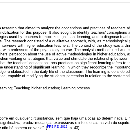
 a research that aimed to analyze the conceptions and practices of teachers abo
mobilization for this purpose. It also sought to identify teachers' conceptions 
tegies used by teachers to mobilize significant learning; and to diagnose teache
ss. The research consisted of a qualitative approach, with, as methodological 
interviews with higher education teachers. The context of the study was a Uni
á, with professors of the psychology course. The analysis method used was 
ers' perception about the use of active methodologies in higher education, as
 when working on strategies that value and stimulate the relationship between
that the teachers' conceptions ans practices on significant learning refers to t
e understanding of significant learning, in which they recognize the importance
e re-elaborated in the daily life of the classroom. The learning is considered 
ice, capable of modifying the student's perception in relation to the systema
earning; Teaching; higher education; Learning process
rre em qualquer circunstância, sem que haja uma ocasião determinada. É 
ignificativa, produz mudanças expressivas e intencionais na vida do sujeito
FREIRE, 2019
 não há homem no vazio”. (
, p. 43).