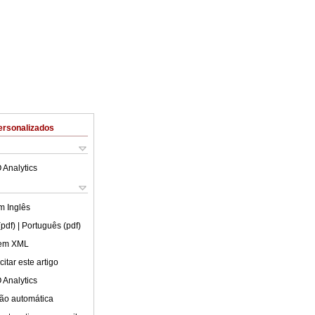
ersonalizados
 Analytics
em
Inglês
(pdf)
| Português (pdf)
 em XML
itar este artigo
 Analytics
ão automática