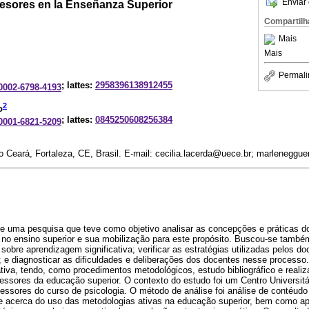
Enviar 
ofesores en la Enseñanza Superior
Compartilh
Mais
Mais
Permali
; lattes:
2958396138912455
-0002-6798-4193
2
o
; lattes:
0845250608256384
-0001-6821-5209
o Ceará, Fortaleza, CE, Brasil. E-mail: cecilia.lacerda@uece.br; marleneggu
 de uma pesquisa que teve como objetivo analisar as concepções e práticas d
 no ensino superior e sua mobilização para este propósito. Buscou-se também
sobre aprendizagem significativa; verificar as estratégias utilizadas pelos do
; e diagnosticar as dificuldades e deliberações dos docentes nesse processo.
iva, tendo, como procedimentos metodológicos, estudo bibliográfico e realiz
ssores da educação superior. O contexto do estudo foi um Centro Universitá
essores do curso de psicologia. O método de análise foi análise de contéud
 acerca do uso das metodologias ativas na educação superior, bem como ap