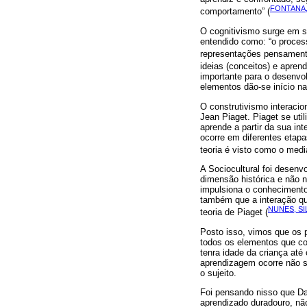
FONTANA,
comportamento” (
O cognitivismo surge em s
entendido como: “o process
representações pensament
ideias (conceitos) e apren
importante para o desenvo
elementos dão-se início n
O construtivismo interacio
Jean Piaget. Piaget se util
aprende a partir da sua int
ocorre em diferentes etap
teoria é visto como o medi
A Sociocultural foi desen
dimensão histórica e não n
impulsiona o conhecimento
também que a interação qu
NUNES, SI
teoria de Piaget (
Posto isso, vimos que os 
todos os elementos que co
tenra idade da criança até
aprendizagem ocorre não s
o sujeito.
Foi pensando nisso que Dav
aprendizado duradouro, nã