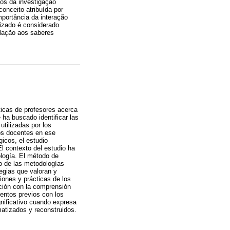
dos da investigação
onceito atribuída por
portância da interação
izado é considerado
elação aos saberes
ticas de profesores acerca
 ha buscado identificar las
utilizadas por los
los docentes en ese
icos, el estudio
El contexto del estudio ha
ología. El método de
so de las metodologías
tegias que valoran y
iones y prácticas de los
ación con la comprensión
ientos previos con los
gnificativo cuando expresa
matizados y reconstruidos.