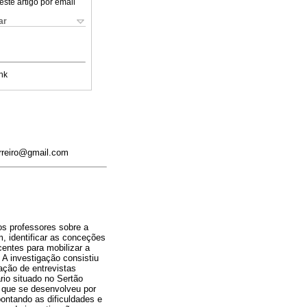
este artigo por email
ar
nk
erreiro@gmail.com
os professores sobre a
, identificar as conceções
centes para mobilizar a
 A investigação consistiu
ação de entrevistas
rio situado no Sertão
o que se desenvolveu por
ontando as dificuldades e