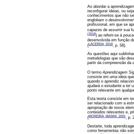
Ao abordar a aprendizagem
reconfigurar ideias, ou s
conhecimentos que não se
englobam o desenvolviment
profissional, em que se a
capazes de assumir sua fu
(2018
) ao referir-se à pouc
desenvolvida em função da
LACERDA, 2018
(
, p. 58).
As questões aqui sublinha
metodologias que são dese
partir da compreensão da
O termo
Aprendizagem Sign
consiste em uma ideia que
quando o aprendiz relacio
ajudará o estudante a ter 
ponto relevante em qualqu
Esta teoria consiste em re
ser relacionado com a estr
apropriação de novos eleme
conteúdos relevantes e, p
MOREIRA, MASINI, 2001
(
, p. 
Destarte, toda aprendizag
como ferramentas não some