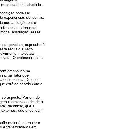
 modificá-lo ou adaptá-lo.
cognição pode ser
de experiências sensoriais,
ndemos a relação entre
 entendimento torna-se
emória, abstração, esses
ogia genética, cujo autor é
sta teoria o sujeito
volvimento intelectual
e vida. O professor nesta
, com arcabouço na
incipal fator que
ua consciência. Defende
 que está de acordo com a
m só aspecto. Partem de
agem é observada desde a
el identificar, que a
 externas, que circundam
afio maior é estimular o
s e transformá-los em