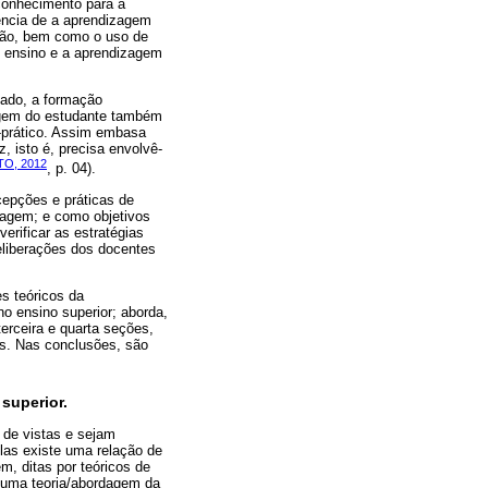
conhecimento para a
ência de a aprendizagem
ção, bem como o uso de
o ensino e a aprendizagem
lado, a formação
zagem do estudante também
o-prático. Assim embasa
, isto é, precisa envolvê-
O, 2012
, p. 04).
cepções e práticas de
izagem; e como objetivos
erificar as estratégias
deliberações dos docentes
es teóricos da
o ensino superior; aborda,
terceira e quarta seções,
es. Nas conclusões, são
superior.
 de vistas e sejam
as existe uma relação de
, ditas por teóricos de
a uma teoria/abordagem da