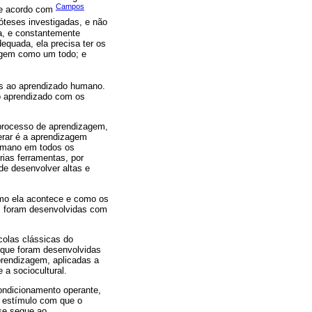
Campos
 De acordo com
óteses investigadas, e não
a, e constantemente
equada, ela precisa ter os
izagem como um todo; e
as ao aprendizado humano.
 o aprendizado com os
 processo de aprendizagem,
erar é a aprendizagem
humano em todos os
rias ferramentas, por
de desenvolver altas e
mo ela acontece e como os
as foram desenvolvidas com
colas clássicas do
 que foram desenvolvidas
prendizagem, aplicadas a
 a sociocultural.
ondicionamento operante,
 o estímulo com que o
 se segue ao