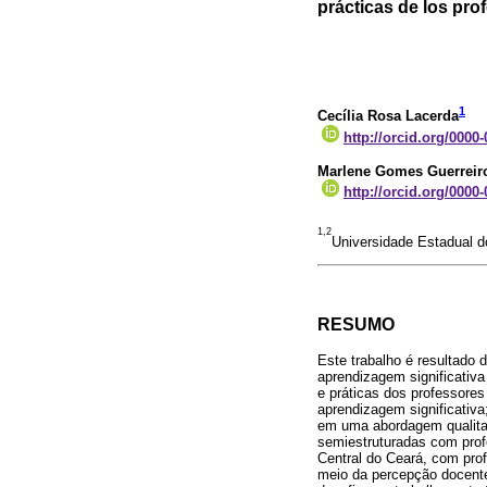
prácticas de los pr
1
Cecília Rosa Lacerda
http://orcid.org/0000
Marlene Gomes Guerreir
http://orcid.org/0000
1,2
Universidade Estadual d
RESUMO
Este trabalho é resultado
aprendizagem significativa
e práticas dos professores 
aprendizagem significativa
em uma abordagem qualitat
semiestruturadas com profe
Central do Ceará, com prof
meio da percepção docente