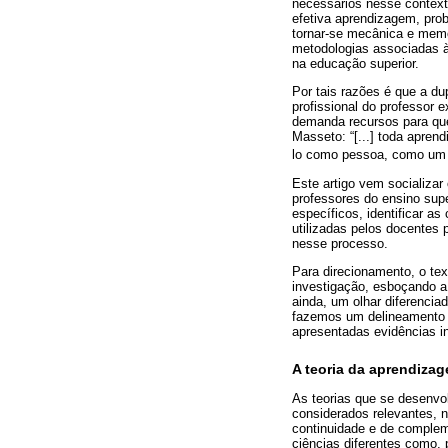
necessários nesse context
efetiva aprendizagem, pro
tornar-se mecânica e mem
metodologias associadas à
na educação superior.
Por tais razões é que a d
profissional do professor
demanda recursos para que 
Masseto: “[...] toda aprend
lo como pessoa, como um to
Este artigo vem socializar
professores do ensino supe
específicos, identificar a
utilizadas pelos docentes 
nesse processo.
Para direcionamento, o tex
investigação, esboçando a 
ainda, um olhar diferenciad
fazemos um delineamento d
apresentadas evidências in
A teoria da aprendizag
As teorias que se desenvo
considerados relevantes, 
continuidade e de complem
ciências diferentes como, 