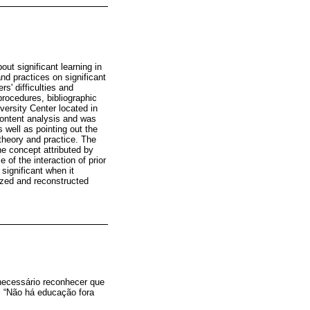
ut significant learning in
and practices on significant
rs' difficulties and
procedures, bibliographic
versity Center located in
content analysis and was
 well as pointing out the
 theory and practice. The
he concept attributed by
 of the interaction of prior
significant when it
tized and reconstructed
necessário reconhecer que
. “Não há educação fora