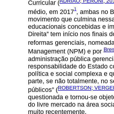
ADRIÃO; PERONI, 20
Curricular (
1
médio, em 2017
, ambas no B
movimento que culmina nessa 
educacionais concebidas e i
Direita” tem início nos finais 
reformas gerenciais, nomead
Bres
Management (NPM) e por
administração pública gerencia
responsabilidade do Estado 
política e social complexa e
parte, se não totalmente, no s
ROBERTSON; VERGER
públicos” (
questionada e tornou-se objet
do livre mercado na área soci
muito recentemente.