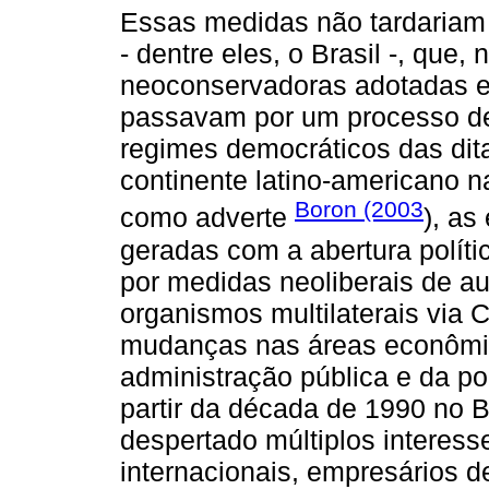
Essas medidas não tardariam 
- dentre eles, o Brasil -, que
neoconservadoras adotadas em
passavam por um processo de a
regimes democráticos das dit
continente latino-americano 
Boron (2003
como adverte
), as
geradas com a abertura políti
por medidas neoliberais de au
organismos multilaterais via
mudanças nas áreas econômica
administração pública e da po
partir da década de 1990 no B
despertado múltiplos interes
internacionais, empresários d