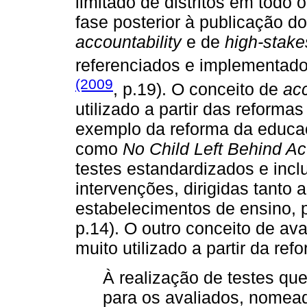
limitado de distritos em todo o
fase posterior à publicação do 
accountability
e de
high-stake
referenciados e implementado
(2009
, p.19). O conceito de
acc
utilizado a partir das reforma
exemplo da reforma da educa
como
No Child Left Behind Ac
testes estandardizados e inc
intervenções, dirigidas tanto 
estabelecimentos de ensino, p
p.14). O outro conceito de av
muito utilizado a partir da ref
À realização de testes qu
para os avaliados, nomea