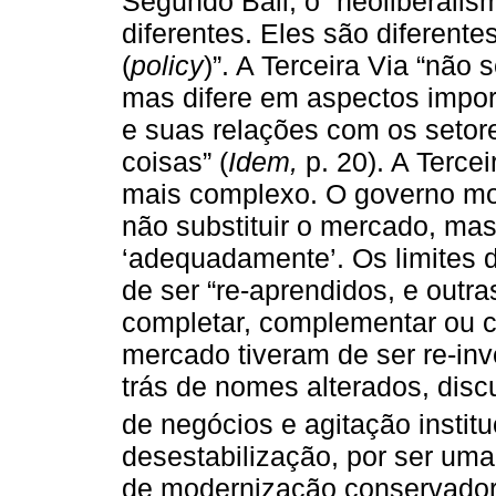
Segundo Ball, o “neoliberali
diferentes. Eles são diferente
(
policy
)”. A Terceira Via “não 
mas difere em aspectos impor
e suas relações com os setore
coisas” (
Idem,
p. 20). A Terce
mais complexo. O governo mo
não substituir o mercado, mas
‘adequadamente’. Os limites
de ser “re-aprendidos, e outr
completar, complementar ou c
mercado tiveram de ser re-inv
trás de nomes alterados, disc
de negócios e agitação instituc
desestabilização, por ser um
de modernização conservadora