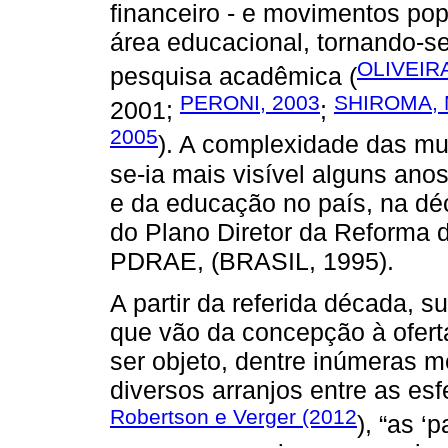
financeiro - e movimentos pop
área educacional, tornando-se
OLIVEIRA
pesquisa acadêmica (
PERONI, 2003
SHIROMA, 
2001;
;
2005
). A complexidade das mu
se-ia mais visível alguns ano
e da educação no país, na dé
do Plano Diretor da Reforma 
PDRAE, (BRASIL, 1995).
A partir da referida década, 
que vão da concepção à ofert
ser objeto, dentre inúmeras m
diversos arranjos entre as es
Robertson e Verger (2012
), “as ‘