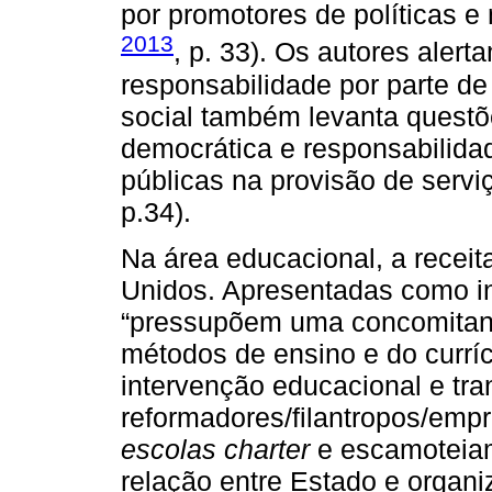
por promotores de políticas e 
2013
, p. 33). Os autores aler
responsabilidade por parte de
social também levanta questõ
democrática e responsabilidad
públicas na provisão de serviço
p.34).
Na área educacional, a recei
Unidos. Apresentadas como ino
“pressupõem uma concomitant
métodos de ensino e do curríc
intervenção educacional e tra
reformadores/filantropos/emp
escolas charter
e escamoteiam
relação entre Estado e organ