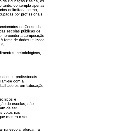
so da Educação Básica, os
portanto, contempla apenas
rios delimitada acima,
cupadas por profissionais
funcionários no Censo da
das escolas públicas de
 compreender a composição
A fonte de dados utilizada
EP.
cedimentos metodológicos;
o desses profissionais
culam-se com a
rabalhadores em Educação
técnicos e
ção de escolas, são
ram de ser
us votos nas
que mostra o seu
ar na escola reforçam a