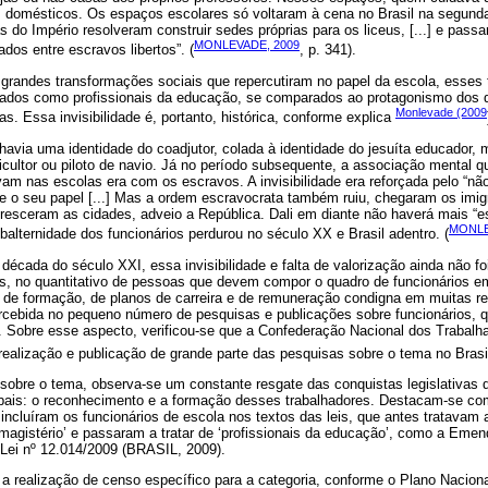
 domésticos. Os espaços escolares só voltaram à cena no Brasil na segund
 do Império resolveram construir sedes próprias para os liceus, [...] e pass
MONLEVADE, 2009
ados entre escravos libertos”. (
, p. 341).
 grandes transformações sociais que repercutiram no papel da escola, esses
rizados como profissionais da educação, se comparados ao protagonismo dos 
Monlevade (2009
as. Essa invisibilidade é, portanto, histórica, conforme explica
 havia uma identidade do coadjutor, colada à identidade do jesuíta educador,
ticultor ou piloto de navio. Já no período subsequente, a associação mental q
vam nas escolas era com os escravos. A invisibilidade era reforçada pelo “não
e o seu papel [...] Mas a ordem escravocrata também ruiu, chegaram os imig
resceram as cidades, adveio a República. Dali em diante não haverá mais “e
MONLE
balternidade dos funcionários perdurou no século XX e Brasil adentro. (
década do século XXI, essa invisibilidade e falta de valorização ainda não fo
es, no quantitativo de pessoas que devem compor o quadro de funcionários e
 de formação, de planos de carreira e de remuneração condigna em muitas r
ercebida no pequeno número de pesquisas e publicações sobre funcionários,
. Sobre esse aspecto, verificou-se que a Confederação Nacional dos Traba
realização e publicação de grande parte das pesquisas sobre o tema no Brasi
obre o tema, observa-se um constante resgate das conquistas legislativas qu
cipais: o reconhecimento e a formação desses trabalhadores. Destacam-se c
ncluíram os funcionários de escola nos textos das leis, que antes tratavam 
o magistério’ e passaram a tratar de ‘profissionais da educação’, como a Emen
Lei nº 12.014/2009 (BRASIL, 2009).
 a realização de censo específico para a categoria, conforme o Plano Nacio