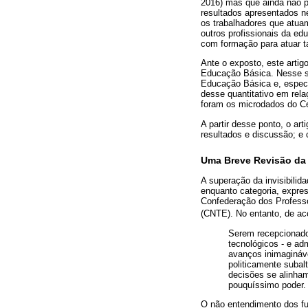
2016) mas que ainda não p
resultados apresentados ne
os trabalhadores que atua
outros profissionais da ed
com formação para atuar t
Ante o exposto, este artig
Educação Básica. Nesse se
Educação Básica e, especi
desse quantitativo em rela
foram os microdados do Ce
A partir desse ponto, o ar
resultados e discussão; e 
Uma Breve Revisão da 
A superação da invisibilid
enquanto categoria, expre
Confederação dos Professo
(CNTE). No entanto, de a
Serem recepcionados
tecnológicos - e ad
avanços inimagináve
politicamente subal
decisões se alinha
pouquíssimo poder.
O não entendimento dos fu