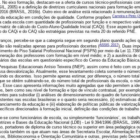
 No eixo formação, destacam-se a oferta de cursos técnico-profissionais c
 2005) e a definição de diretrizes curriculares nacionais para formação em 
16 (BRASIL, 2016b). Outro eixo de análise está relacionado à remuneração 
Carreira e Pinto (
o da educação em condições de qualidade. Conforme propõem
a cada escola com quantidade de profissionais por função e o respectivo va
atriz de cálculo do Custo-Aluno-Qualidade Inicial (CAQi). Esse aspecto ganh
 do CAQi e do CAQ são estratégias previstas na meta 20 do referido PNE.
vanços, percebe-se que a categoria segue em segundo plano quando ações q
ASSIS, 2017
ão são realizadas apenas para profissionais docentes (
). Duas imp
cimento do Piso Salarial Profissional Nacional (PSPN) por meio da Lei 11.73
eração dos professores com formação em nível médio; e 2) a ausência de c
onários das escolas em questionário específico do Censo da Educação Básica
 Pesquisas Educacionais Anísio Teixeira (INEP), assim como é feito com os 
essa desvalorização. Atualmente, esse levantamento coleta somente o número 
uindo os docentes. Isso permite apenas estimar, por diferença, o número total
ue se obtém subtraindo-se, do número total de profissionais da escola, o núm
. Esse caso apresenta informações muito agregadas que não permitem a ide
os, bem como seu nível de formação e tipo de vínculo contratual, por exempl
entes para subsidiar (i) análises de dimensionamento do quadro de funcionário
stentes nas escolas brasileiras e o quanto seria necessário, (ii) estimativa
nanciamento da educação e (iii) elaboração de políticas públicas de valorizaçã
cíficos direcionados à formação inicial, definição das condições de trabalho 
-se como funcionários de escola, ou simplesmente ‘funcionários’, os trabalh
Diretrizes e Bases da Educação Nacional (LDB) - Lei 9.394/1996 (BRASIL, 1996)
o, portadores de diploma de curso técnico ou superior em área pedagógica o
scola também os que atuam nas áreas de Secretaria Escolar, Alimentação Esco
cos, Biblioteconomia e Orientação Comunitária e outras, previstas pelo Decr