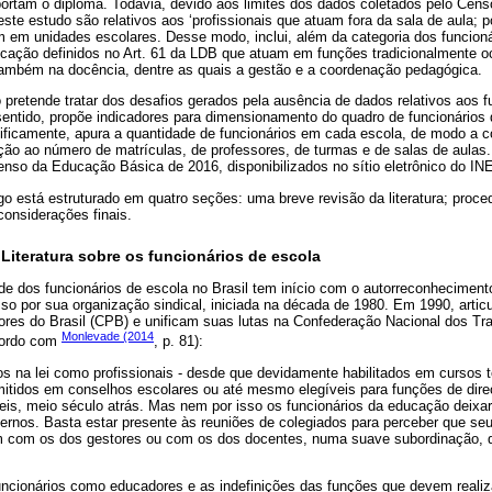
ortam o diploma. Todavia, devido aos limites dos dados coletados pelo Cen
ste estudo são relativos aos ‘profissionais que atuam fora da sala de aula; 
m em unidades escolares. Desse modo, inclui, além da categoria dos funcioná
ucação definidos no Art. 61 da LDB que atuam em funções tradicionalmente o
ambém na docência, dentre as quais a gestão e a coordenação pedagógica.
o pretende tratar dos desafios gerados pela ausência de dados relativos aos 
ntido, propõe indicadores para dimensionamento do quadro de funcionários 
ficamente, apura a quantidade de funcionários em cada escola, de modo a
ção ao número de matrículas, de professores, de turmas e de salas de aulas. 
nso da Educação Básica de 2016, disponibilizados no sítio eletrônico do IN
tigo está estruturado em quatro seções: uma breve revisão da literatura; pro
considerações finais.
Literatura sobre os funcionários de escola
ade dos funcionários de escola no Brasil tem início com o autorreconheciment
sso por sua organização sindical, iniciada na década de 1980. Em 1990, arti
res do Brasil (CPB) e unificam suas lutas na Confederação Nacional dos T
Monlevade (2014
cordo com
, p. 81):
 na lei como profissionais - desde que devidamente habilitados em cursos 
mitidos em conselhos escolares ou até mesmo elegíveis para funções de dire
is, meio século atrás. Mas nem por isso os funcionários da educação deixa
ternos. Basta estar presente às reuniões de colegiados para perceber que se
m com os dos gestores ou com os dos docentes, numa suave subordinação, 
ncionários como educadores e as indefinições das funções que devem realiz