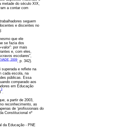
a metade do século XIX,
aram a contar com
 trabalhadores seguem
docentes e discentes no
):
 mesmo que ele
ue se fazia dos
-valor”: por mais
rantes e, com eles,
scravos escolares”,
VADE, 2009
, p. 342).
i superada e reflete na
m cada escola, na
edes públicas. Essa
 quando comparado aos
lhadores em Educação
3
l
.
e, a partir de 2003,
omo reconhecimento, as
apenas de ‘profissionais do
da Constitucional nº
nal da Educação - PNE