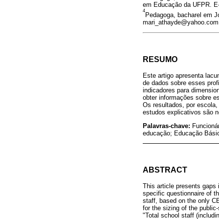
em Educação da UFPR. E-
4
Pedagoga, bacharel em J
mari_athayde@yahoo.com
RESUMO
Este artigo apresenta lacu
de dados sobre esses prof
indicadores para dimension
obter informações sobre ess
Os resultados, por escola
estudos explicativos são 
Palavras-chave:
Funcionár
educação; Educação Bási
ABSTRACT
This article presents gaps 
specific questionnaire of t
staff, based on the only CE
for the sizing of the publi
"Total school staff (includi