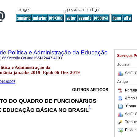
a de Política e Administração da Educação
Serviços P
-166X
versão On-line
ISSN
2447-4193
Journal
olítica e Administração da
oiânia jan./abr 2019 Epub 06-Dez-2019
SciELO
Artigo
2019.93097
OUTROS ARTIGOS
Portug
Artigo
TO DO QUADRO DE FUNCIONÁRIOS
Como c
1
E EDUCAÇÃO BÁSICA NO BRASIL
SciELO
Traduç
Enviar 