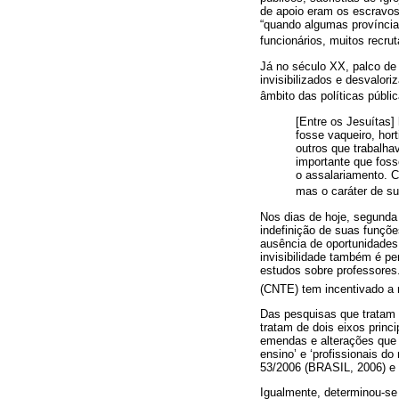
de apoio eram os escravos
“quando algumas províncias
funcionários, muitos recrut
Já no século XX, palco de
invisibilizados e desvalo
âmbito das políticas públic
[Entre os Jesuítas]
fosse vaqueiro, hor
outros que trabalha
importante que foss
o assalariamento. C
mas o caráter de su
Nos dias de hoje, segunda 
indefinição de suas funçõ
ausência de oportunidades
invisibilidade também é p
estudos sobre professores
(CNTE) tem incentivado a 
Das pesquisas que tratam s
tratam de dois eixos prin
emendas e alterações que i
ensino’ e ‘profissionais d
53/2006 (BRASIL, 2006) e 
Igualmente, determinou-se