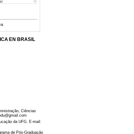
ar
nk
CA EN BRASIL
inistração, Ciências
s.edu@gmail.com
ucação da UFG. E-mail:
ograma de Pós-Graduação