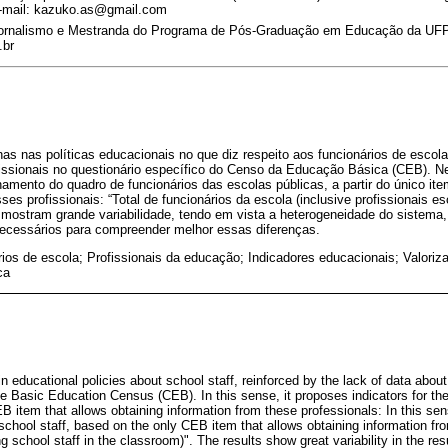
mail: kazuko.as@gmail.com
ornalismo e Mestranda do Programa de Pós-Graduação em Educação da UFP
.br
nas nas políticas educacionais no que diz respeito aos funcionários de escol
issionais no questionário específico do Censo da Educação Básica (CEB). N
amento do quadro de funcionários das escolas públicas, a partir do único i
es profissionais: “Total de funcionários da escola (inclusive profissionais es
, mostram grande variabilidade, tendo em vista a heterogeneidade do sistem
necessários para compreender melhor essas diferenças.
ios de escola; Profissionais da educação; Indicadores educacionais; Valoriza
ca
in educational policies about school staff, reinforced by the lack of data about
he Basic Education Census (CEB). In this sense, it proposes indicators for the
B item that allows obtaining information from these professionals: In this sen
c-school staff, based on the only CEB item that allows obtaining information fr
ng school staff in the classroom)". The results show great variability in the res