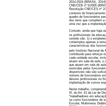
2014-2024 (BRASIL, 2014).
CNE/CEB nº 5/2005 (BRASIL,
Resolução CNE/CES nº 2/20
contexto do financiament
quadro de funcionários par
dos itens que compõem a m
uma vez que a implantação
Contudo, ainda que haja a
os profissionais da educaç
sentido são: 1) o estabele
contemplou apenas a remun
características dos funci
pelo Instituto Nacional de
contribuído para reforçar 
cada unidade escolar, incl
atuam em sala de aula, o q
que atuam em sala de aula
exercidas pelos funcionári
disponíveis não são sufici
número de funcionários exi
desses profissionais no fi
implantação de cursos espe
Neste trabalho, compreende
III, do Art. 61 da Lei de 
“trabalhadores em educaçã
se como funcionários de e
Escolar, Multimeios Didáti