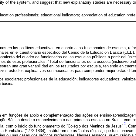
ity of the system, and suggest that new explanatory studies are necessary to
ducation professionals; educational indicators; appreciation of education prof
unas en las políticas educativas en cuanto a los funcionarios de escuela, refo
nales en el cuestionario específico del Censo de la Educación Básica (CEB).
amiento del cuadro de funcionarios de las escuelas públicas a partir del úni
nes de esos profesionales: "Total de funcionarios de la escuela (inclusive pr
estran una gran variabilidad en los resultados por escuela, teniendo en cuent
evos estudios explicativos son necesarios para comprender mejor estas difer
os escolares; profesionales de la educación; indicadores educativos; valoriza
n básica
am em funções de apoio e complementação das ações de ensino-aprendizagem
ção Básica desde o estabelecimento das primeiras escolas no Brasil, com os 
2
ia, com o início do funcionamento do “Colégio dos Meninos de Jesus”
. Com
rma Pombalina (1772-1834), instituíram-se as “aulas régias”, que funcionavam
grejas ou nas casas dos próprios professores. Nesses espaços, quem cuidava 