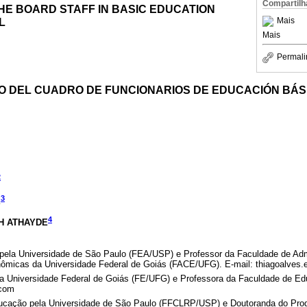
Compartilh
THE BOARD STAFF IN BASIC EDUCATION
L
Mais
Mais
Permali
O DEL CUADRO DE FUNCIONARIOS DE EDUCACIÓN BÁSI
2
3
E
4
H ATHAYDE
pela Universidade de São Paulo (FEA/USP) e Professor da Faculdade de Adm
nômicas da Universidade Federal de Goiás (FACE/UFG). E-mail: thiagoalve
a Universidade Federal de Goiás (FE/UFG) e Professora da Faculdade de Ed
.com
cação pela Universidade de São Paulo (FFCLRP/USP) e Doutoranda do Pr