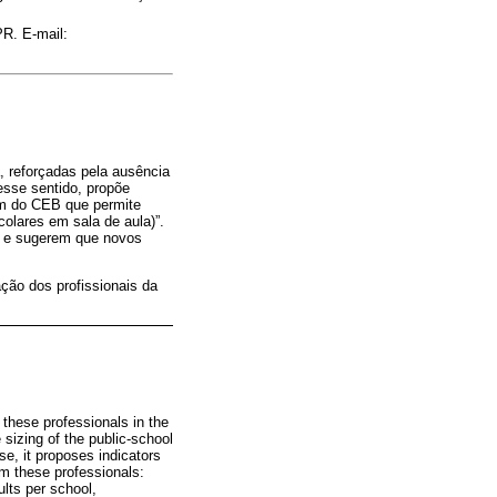
R. E-mail:
a, reforçadas pela ausência
esse sentido, propõe
tem do CEB que permite
colares em sala de aula)”.
a, e sugerem que novos
ção dos profissionais da
 these professionals in the
 sizing of the public-school
se, it proposes indicators
om these professionals:
ults per school,