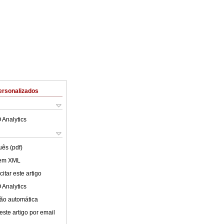
ersonalizados
 Analytics
uês (pdf)
 em XML
itar este artigo
 Analytics
ão automática
este artigo por email