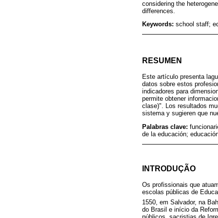
considering the heterogene
differences.
Keywords:
school staff; e
RESUMEN
Este artículo presenta lag
datos sobre estos profesio
indicadores para dimension
permite obtener informacio
clase)". Los resultados mu
sistema y sugieren que nu
Palabras clave:
funcionari
de la educación; educació
INTRODUÇÃO
Os profissionais que atu
escolas públicas de Educa
1550, em Salvador, na Bah
do Brasil e início da Refo
públicos, sacristias de I