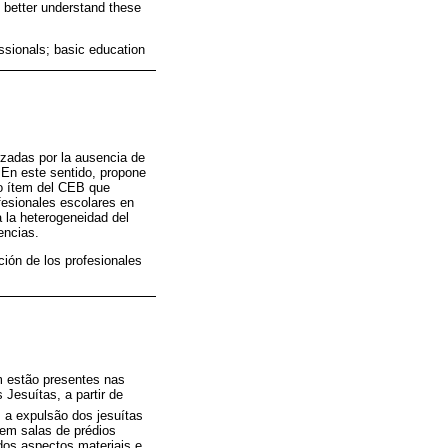
 better understand these
essionals; basic education
rzadas por la ausencia de
 En este sentido, propone
co ítem del CEB que
ofesionales escolares en
a la heterogeneidad del
encias.
ción de los profesionales
 estão presentes nas
Jesuítas, a partir de
 a expulsão dos jesuítas
 em salas de prédios
dos aspectos materiais e