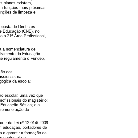
os planos existem,
om funções mais próximas
funções de limpeza e
oposta de Diretrizes
 de Educação (CNE), no
 a 21ª Área Profissional,
a a nomenclatura de
volvimento da Educação
ue regulamenta o Fundeb,
ção dos
issionais na
agógica da escola;
ão escolar, uma vez que
rofissionais do magistério;
a Educação Básica; e a
e remuneração de
rtir da Lei nº 12.014/ 2009
em educação, portadores de
a a garantir a formação da
ue contemple as