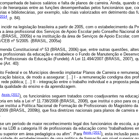
ompanhada de baixos salários e falta de planos de carreira. Ainda, quando 
 de hierarquias entre as funções desempenhadas pelos funcionários que, c
ias e bibliotecárias, por exemplo, são mais valorizados em detrimento das 
2014
, p. 84).
ncidir na legislação brasileira a partir de 2005, com o estabelecimento da Pr
a a área profissional dos Serviços de Apoio Escolar pelo Conselho Nacional
BRASIL, 2005b) e na instituição da área de Serviços de Apoio Escolar, como
/CEB nº 5/2005. (BRASIL, 2005a)
enda Constitucional nº 53 (BRASIL, 2006) que, entre outras questões, alter
ara profissionais da educação e estabelece o Fundo de Manutenção e Desen
os Profissionais da Educação (Fundeb). A Lei 11.494/2007 (BRASIL, 2007), q
 (Art. 40):
ito Federal e os Municípios deverão implantar Planos de Carreira e remunera
ucação básica, de modo a assegurar: [...] I - a remuneração condigna dos prof
ede pública; [...] II - integração entre o trabalho individual e a proposta ped
ia da qualidade do ensino e da aprendizagem.
Assis (2017
m
), os funcionários seguem tratados como coadjuvantes na educaç
ia em tela a Lei nº 11.738/2008 (BRASIL, 2008), que institui o piso para os p
ue institui a Política Nacional de Formação de Profissionais do Magistério d
09 (BRASIL, 2009b), que fixa diretrizes nacionais para planos de carreira 
.
se um período de maior reconhecimento legal dos funcionários de escola, a pa
i na LDB a categoria III de profissionais da educação como “trabalhadores 
Assis (2017
ou superior em área pedagógica ou afim”. Para
), esta inclusão pass
essidade do estabelecimento de uma política de formação em nível superior q