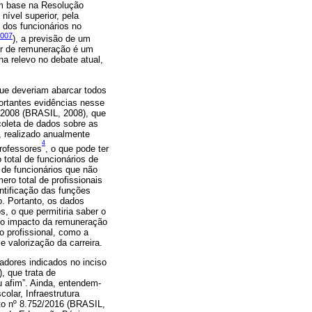
om base na Resolução
nível superior, pela
dos funcionários no
2007
), a previsão de um
lor de remuneração é um
a relevo no debate atual,
ue deveriam abarcar todos
ortantes evidências nesse
8/2008 (BRASIL, 2008), que
oleta de dados sobre as
, realizado anualmente
4
professores
, o que pode ter
total de funcionários de
 de funcionários que não
ero total de profissionais
ntificação das funções
o. Portanto, os dados
s, o que permitiria saber o
s do impacto da remuneração
o profissional, como a
e valorização da carreira.
adores indicados no inciso
, que trata de
u afim”. Ainda, entendem-
lar, Infraestrutura
eto nº 8.752/2016 (BRASIL,