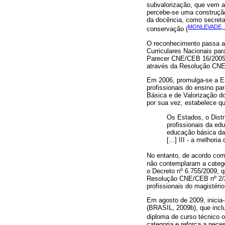
subvalorização, que vem ac
percebe-se uma construção
da docência, como secretar
MONLEVADE, 
conservação (
O reconhecimento passa a i
Curriculares Nacionais par
Parecer CNE/CEB 16/2005 (
através da Resolução CNE
Em 2006, promulga-se a Em
profissionais do ensino p
Básica e de Valorização d
por sua vez, estabelece que
Os Estados, o Distr
profissionais da ed
educação básica da r
[...] III - a melhor
No entanto, de acordo co
não contemplaram a categor
o Decreto nº 6.755/2009, q
Resolução CNE/CEB nº 2/20
profissionais do magistério
Em agosto de 2009, inicia-
(BRASIL, 2009b), que inclu
diploma de curso técnico 
categoria e reforça a nec