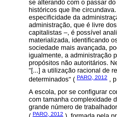
se alterando com o passar do 
históricos que lhe circundav
especificidade da administra
administração, que é livre dos
capitalistas –, é possível an
materializada, identificando 
sociedade mais avançada, po
igualmente, a administração p
propósitos não autoritários. N
"[...] a utilização racional de 
PARO, 2012
determinados" (
, p
A escola, por se configurar c
com tamanha complexidade de t
grande número de trabalhado
PARO, 2012
(
), formada pela p