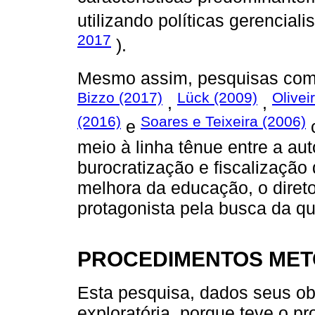
utilizando políticas gerencial
2017
).
Mesmo assim, pesquisas co
Bizzo (2017)
Lück (2009)
Olivei
,
,
(2016)
Soares e Teixeira (2006)
e
meio à linha tênue entre a au
burocratização e fiscalizaçã
melhora da educação, o diret
protagonista pela busca da q
PROCEDIMENTOS ME
Esta pesquisa, dados seus obj
exploratória, porque teve o pr