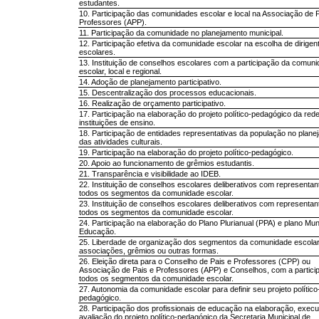
estudantes.
10. Participação das comunidades escolar e local na Associação de P
Professores (APP).
11. Participação da comunidade no planejamento municipal.
12. Participação efetiva da comunidade escolar na escolha de dirigen
escolares.
13. Instituição de conselhos escolares com a participação da comun
escolar, local e regional.
14. Adoção de planejamento participativo.
15. Descentralização dos processos educacionais.
16. Realização de orçamento participativo.
17. Participação na elaboração do projeto político-pedagógico da red
instituições de ensino.
18. Participação de entidades representativas da população no plane
das atividades culturais.
19. Participação na elaboração do projeto político-pedagógico.
20. Apoio ao funcionamento de grêmios estudantis.
21. Transparência e visibilidade ao IDEB.
22. Instituição de conselhos escolares deliberativos com representan
todos os segmentos da comunidade escolar.
23. Instituição de conselhos escolares deliberativos com representan
todos os segmentos da comunidade escolar.
24. Participação na elaboração do Plano Plurianual (PPA) e plano Mun
Educação.
25. Liberdade de organização dos segmentos da comunidade escola
associações, grêmios ou outras formas.
26. Eleição direta para o Conselho de Pais e Professores (CPP) ou
Associação de Pais e Professores (APP) e Conselhos, com a partici
todos os segmentos da comunidade escolar.
27. Autonomia da comunidade escolar para definir seu projeto político
pedagógico.
28. Participação dos profissionais de educação na elaboração, exec
avaliação do projeto político-pedagógico da Secretaria Municipal de