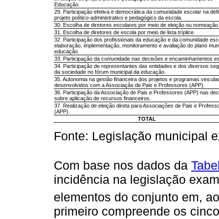
Educação.
29. Participação efetiva e democrática da comunidade escolar na def
projeto político-administrativo e pedagógico da escola.
30. Escolha de diretores escolares por meio de eleição ou nomeação
31. Escolha de diretores de escola por meio de lista tríplice.
32. Participação dos profissionais da educação e da comunidade esc
elaboração, implementação, monitoramento e avaliação do plano muni
educação.
33. Participação da comunidade nas decisões e encaminhamentos es
34. Participação de representantes das entidades e dos diversos s
da sociedade no fórum municipal da educação.
35. Autonomia na gestão financeira dos projetos e programas vincula
desenvolvidos com a Associação de Pais e Professores (APP).
36. Participação da Associação de Pais e Professores (APP) nas de
sobre aplicação de recursos financeiros.
37. Realização de eleição direta para Associações de Pais e Profess
(APP).
TOTAL
Fonte: Legislação municipal 
Com base nos dados da
Tabe
incidência na legislação exam
elementos do conjunto em, ao
primeiro compreende os cinco 