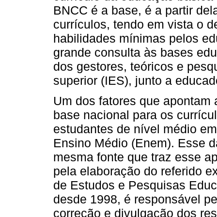
BNCC é a base, é a partir del
currículos, tendo em vista o
habilidades mínimas pelos ed
grande consulta às bases edu
dos gestores, teóricos e pesq
superior (IES), junto a educad
Um dos fatores que apontam 
base nacional para os curríc
estudantes de nível médio e
Ensino Médio (Enem). Esse da
mesma fonte que traz esse a
pela elaboração do referido e
de Estudos e Pesquisas Educac
desde 1998, é responsável pel
correção e divulgação dos re