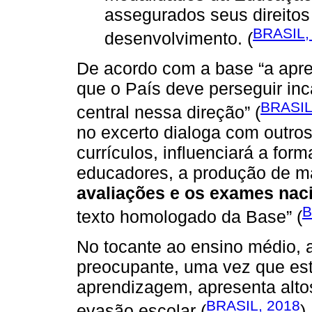
assegurados seus direito
BRASIL,
desenvolvimento. (
De acordo com a base “a apr
que o País deve perseguir i
BRASIL
central nessa direção” (
no excerto dialoga com outro
currículos, influenciará a for
educadores, a produção de ma
avaliações e os exames nac
B
texto homologado da Base” (
No tocante ao ensino médio, 
preocupante, uma vez que es
aprendizagem, apresenta altos
BRASIL, 2018
evasão escolar (
)