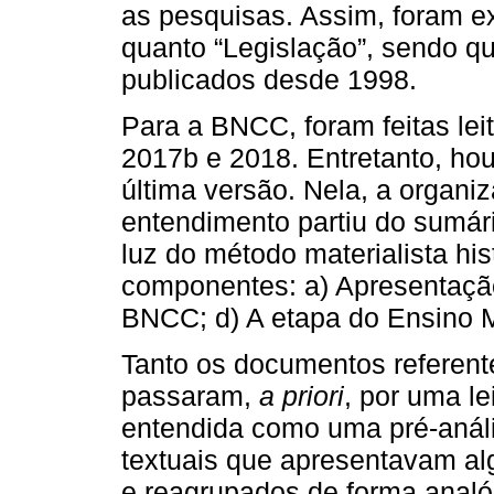
as pesquisas. Assim, foram ex
quanto “Legislação”, sendo q
publicados desde 1998.
Para a BNCC, foram feitas lei
2017b e 2018. Entretanto, ho
última versão. Nela, a organiz
entendimento partiu do sumár
luz do método materialista his
componentes: a) Apresentação;
BNCC; d) A etapa do Ensino 
Tanto os documentos referen
passaram,
a priori
, por uma le
entendida como uma pré-anál
textuais que apresentavam a
e reagrupados de forma analó