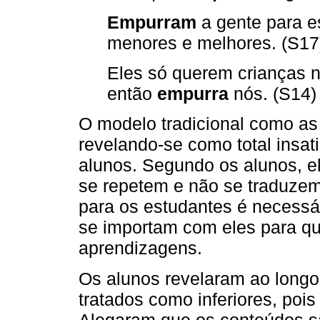
Empurram
a gente para e
menores e melhores. (S17
Eles só querem crianças n
então
empurra
nós. (S14)
O modelo tradicional como as 
revelando-se como total insat
alunos. Segundo os alunos, e
se repetem e não se traduzem
para os estudantes é necess
se importam com eles para q
aprendizagens.
Os alunos revelaram ao long
tratados como inferiores, poi
Alegaram que os conteúdos sã