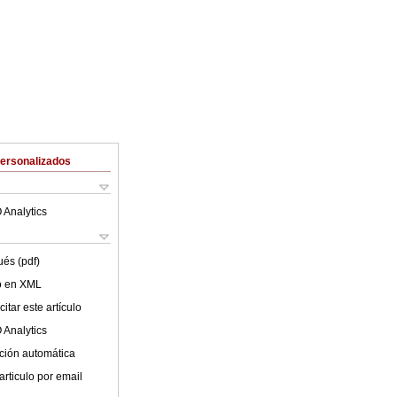
Personalizados
 Analytics
ués (pdf)
lo en XML
itar este artículo
 Analytics
ción automática
articulo por email