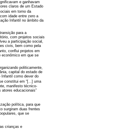
ssignificavam e ganhavam
sitores claros de um Estado
ociais em torno da
 com idade entre zero a
ão Infantil no âmbito da
transição para a
ório, com projetos sociais
eu a participação social,
es civis, bem como pela
anto, conflui projetos em
 e econômico em que se
rganizando politicamente,
nia, capital do estado de
 Infantil como dever do
e constitui em “[...] uma
te, manifesto técnico-
s atores educacionais”
ação política, para que
to surgiram duas frentes
populares, que se
as crianças e