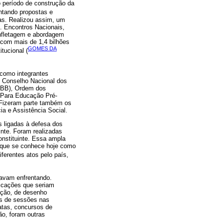
o período de construção da
ntando propostas e
as. Realizou assim, um
s. Encontros Nacionais,
anfletagem e abordagem
 com mais de 1,4 bilhões
GOMES DA
tucional (
 como integrantes
o Conselho Nacional dos
CNBB), Ordem dos
 Para Educação Pré-
 Fizeram parte também os
ia e Assistência Social.
s ligadas à defesa dos
nte. Foram realizadas
onstituinte. Essa ampla
o que se conhece hoje como
ferentes atos pelo país,
tavam enfrentando.
dicações que seriam
ação, de desenho
es de sessões nas
atas, concursos de
ão, foram outras