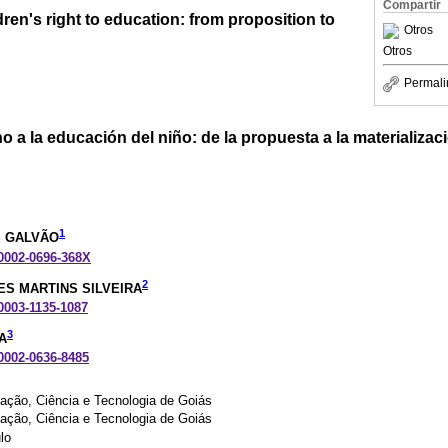
Compartir
ren's right to education: from proposition to
Otros
Otros
Permali
o a la educación del niño: de la propuesta a la materializac
1
S GALVÃO
-0002-0696-368X
2
ES MARTINS SILVEIRA
-0003-1135-1087
3
A
-0002-0636-8485
cação, Ciência e Tecnologia de Goiás
cação, Ciência e Tecnologia de Goiás
lo