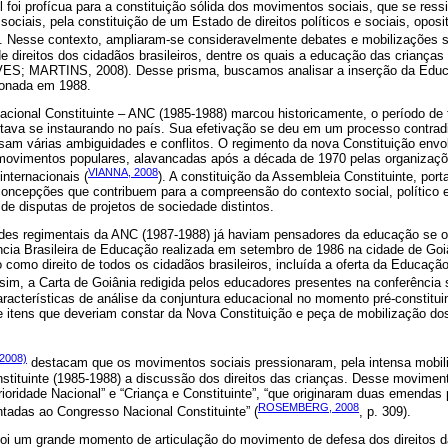
 foi profícua para a constituição sólida dos movimentos sociais, que se re
s sociais, pela constituição de um Estado de direitos políticos e sociais, opo
). Nesse contexto, ampliaram-se consideravelmente debates e mobilizações s
e direitos dos cidadãos brasileiros, dentre os quais a educação das crianças
S; MARTINS, 2008). Desse prisma, buscamos analisar a inserção da Educaç
ionada em 1988.
cional Constituinte – ANC (1985-1988) marcou historicamente, o período de 
tava se instaurando no país. Sua efetivação se deu em um processo contradit
am várias ambiguidades e conflitos. O regimento da nova Constituição envolv
movimentos populares, alavancadas após a década de 1970 pelas organizaçõ
VIANNA, 2008
nternacionais (
). A constituição da Assembleia Constituinte, port
 concepções que contribuem para a compreensão do contexto social, político
 de disputas de projetos de sociedade distintos.
dades regimentais da ANC (1987-1988) já haviam pensadores da educação se o
cia Brasileira de Educação realizada em setembro de 1986 na cidade de Goiâ
 como direito de todos os cidadãos brasileiros, incluída a oferta da Educação
ssim, a Carta de Goiânia redigida pelos educadores presentes na conferência s
aracterísticas de análise da conjuntura educacional no momento pré-constituin
e itens que deveriam constar da Nova Constituição e peça de mobilização do
2008)
destacam que os movimentos sociais pressionaram, pela intensa mobiliz
stituinte (1985-1988) a discussão dos direitos das crianças. Desse movimen
oridade Nacional” e “Criança e Constituinte”, “que originaram duas emendas 
ROSEMBERG, 2008
tadas ao Congresso Nacional Constituinte” (
, p. 309).
 foi um grande momento de articulação do movimento de defesa dos direitos d