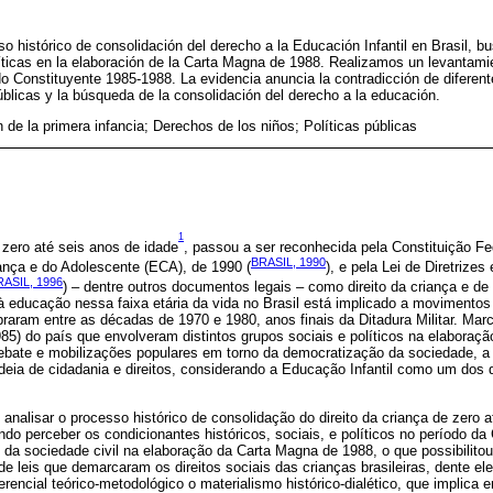
eso histórico de consolidación del derecho a la Educación Infantil en Brasil,
íticas en la elaboración de la Carta Magna de 1988. Realizamos un levantamie
o Constituyente 1985-1988. La evidencia anuncia la contradicción de diferent
públicas y la búsqueda de la consolidación del derecho a la educación.
 de la primera infancia; Derechos de los niños; Políticas públicas
1
zero até seis anos de idade
, passou a ser reconhecida pela Constituição Fe
BRASIL, 1990
iança e do Adolescente (ECA), de 1990 (
), e pela Lei de Diretriz
RASIL, 1996
) – dentre outros documentos legais – como direito da criança e de
à educação nessa faixa etária da vida no Brasil está implicado a movimentos p
aram entre as décadas de 1970 e 1980, anos finais da Ditadura Militar. Mar
985) do país que envolveram distintos grupos sociais e políticos na elaboraçã
ebate e mobilizações populares em torno da democratização da sociedade, a 
eia de cidadania e direitos, considerando a Educação Infantil como um dos d
 analisar o processo histórico de consolidação do direito da criança de zero 
do perceber os condicionantes históricos, sociais, e políticos no período da
s da sociedade civil na elaboração da Carta Magna de 1988, o que possibilit
o de leis que demarcaram os direitos sociais das crianças brasileiras, dente 
rencial teórico-metodológico o materialismo histórico-dialético, que implic