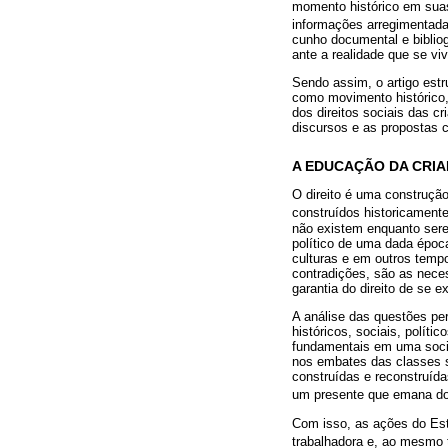
momento histórico em suas 
informações arregimentada
cunho documental e biblio
ante a realidade que se v
Sendo assim, o artigo estr
como movimento histórico, 
dos direitos sociais das c
discursos e as propostas c
A EDUCAÇÃO DA CRIA
O direito é uma construção
construídos historicament
não existem enquanto sere
político de uma dada époc
culturas e em outros tempo
contradições, são as nece
garantia do direito de se 
A análise das questões pe
históricos, sociais, polít
fundamentais em uma socied
nos embates das classes so
construídas e reconstruíd
um presente que emana do
Com isso, as ações do Est
trabalhadora e, ao mesmo t