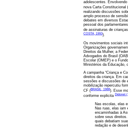
adolescentes. Envolvendo 
nova Carta Constitucional 
realizando discussões sob
amplo processo de sensibil
debates em diversos Estad
pessoal dos parlamentares 
de assinaturas de crianças
COSTA, 1993
).
Os movimentos sociais int
Organizações governamenta
Direitos da Mulher, a Fed
Advogados do Brasil (OAB
Escolar (OMEP) e o Fundo
Ministérios da Educação, d
A campanha “Criança e Con
direitos da criança. Em c
sessões e discussões de e
mobilização repercutiu fo
BRASIL, 1988
CF (
). Esse mo
Didonet 
conforme explicita
Nas escolas, elas e
Nas ruas, elas iam 
encaminhadas à Ass
sobre seus direitos
quais debatiam sua
redação e de desenh