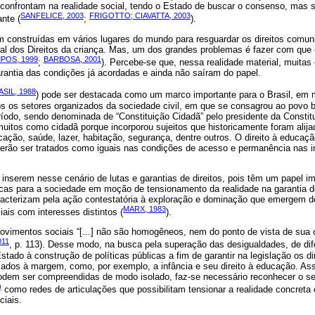
 confrontam na realidade social, tendo o Estado de buscar o consenso, mas
SANFELICE, 2003
FRIGOTTO; CIAVATTA, 2003
nte (
;
).
am construídas em vários lugares do mundo para resguardar os direitos comun
sal dos Direitos da criança. Mas, um dos grandes problemas é fazer com que 
POS, 1999
BARBOSA, 2001
;
). Percebe-se que, nessa realidade material, muitas 
arantia das condições já acordadas e ainda não saíram do papel.
SIL, 1988
) pode ser destacada como um marco importante para o Brasil, em
s os setores organizados da sociedade civil, em que se consagrou ao povo bra
ríodo, sendo denominada de “Constituição Cidadã” pelo presidente da Constit
tos como cidadã porque incorporou sujeitos que historicamente foram alijad
ação, saúde, lazer, habitação, segurança, dentre outros. O direito à educaç
erão ser tratados como iguais nas condições de acesso e permanência nas in
nserem nesse cenário de lutas e garantias de direitos, pois têm um papel im
licas para a sociedade em moção de tensionamento da realidade na garantia do
acterizam pela ação contestatória à exploração e dominação que emergem d
MARX, 1983
iais com interesses distintos (
).
ovimentos sociais “[...] não são homogêneos, nem do ponto de vista de su
011
, p. 113). Desse modo, na busca pela superação das desigualdades, de dif
stado à construção de políticas públicas a fim de garantir na legislação os di
cados à margem, como, por exemplo, a infância e seu direito à educação. As
dem ser compreendidas de modo isolado, faz-se necessário reconhecer o seu 
)
como redes de articulações que possibilitam tensionar a realidade concret
ciais.