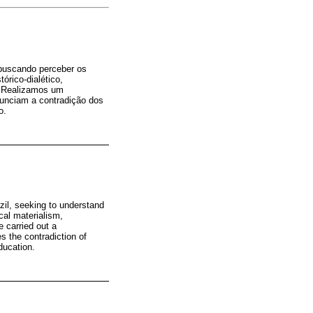
, buscando perceber os
órico-dialético,
. Realizamos um
nunciam a contradição dos
o.
azil, seeking to understand
cal materialism,
e carried out a
 the contradiction of
education.