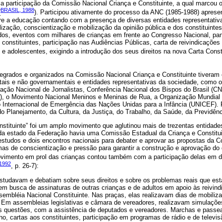
a participação da Comissão Nacional Criança e Constituinte, a qual marcou 
BRASIL, 1988
(
). Participou ativamente do processo da ANC (1985-1988) aprese
re a educação contando com a presença de diversas entidades representativ
ização, conscientização e mobilização da opinião pública e dos constituinte
os, eventos com milhares de crianças em frente ao Congresso Nacional, p
constituintes, participação nas Audiências Públicas, carta de reivindicações
 e adolescentes, exigindo a introdução dos seus direitos na nova Carta Consti
egrados e organizados na Comissão Nacional Criança e Constituinte tiveram
is e não governamentais e entidades representativas da sociedade, como 
eração Nacional de Jornalistas, Conferência Nacional dos Bispos do Brasil (
), o Movimento Nacional Meninos e Meninas de Rua, a Organização Mundial
 Internacional de Emergência das Nações Unidas para a Infância (UNICEF).
o Planejamento, da Cultura, da Justiça, do Trabalho, da Saúde, da Previdênc
stituinte” foi um amplo movimento que aglutinou mais de trezentas entidade
ada estado da Federação havia uma Comissão Estadual da Criança e Constitui
studos e dois encontros nacionais para debater e aprovar as propostas da C
rmas de conscientização e pressão para garantir a construção e aprovação d
vimento em prol das crianças contou também com a participação delas em di
(1992
, p. 26-7):
studavam e debatiam sobre seus direitos e sobre os problemas reais que es
em busca de assinaturas de outras crianças e de adultos em apoio às reivin
embléia Nacional Constituinte. Nas praças, elas realizavam dias de mobiliz
. Em assembleias legislativas e câmara de vereadores, realizavam simulaçõ
s questões, com a assistência de deputados e vereadores. Marchas e passe
o, cartas aos constituintes, participação em programas de rádio e de televis