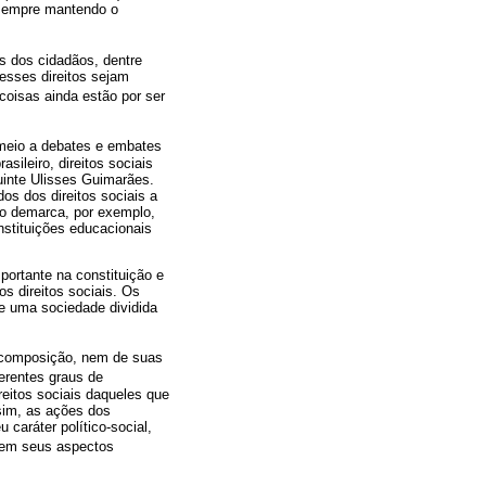
 sempre mantendo o
s dos cidadãos, dentre
esses direitos sejam
coisas ainda estão por ser
 meio a debates e embates
sileiro, direitos sociais
uinte Ulisses Guimarães.
os dos direitos sociais a
ão demarca, por exemplo,
stituições educacionais
portante na constituição e
s direitos sociais. Os
e uma sociedade dividida
a composição, nem de suas
erentes graus de
reitos sociais daqueles que
sim, as ações dos
caráter político-social,
a em seus aspectos