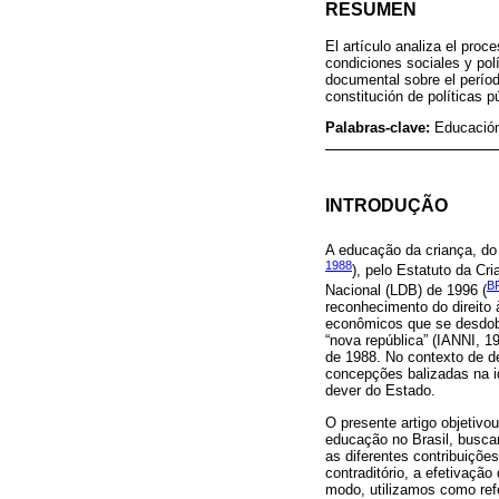
RESUMEN
El artículo analiza el proc
condiciones sociales y pol
documental sobre el períod
constitución de políticas 
Palabras-clave:
Educación
INTRODUÇÃO
A educação da criança, do 
1988
), pelo Estatuto da Cr
B
Nacional (LDB) de 1996 (
reconhecimento do direito 
econômicos que se desdobr
“nova república” (IANNI, 1
de 1988. No contexto de d
concepções balizadas na id
dever do Estado.
O presente artigo objetivou
educação no Brasil, buscan
as diferentes contribuiçõe
contraditório, a efetivaçã
modo, utilizamos como refe