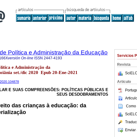
a de Política e Administração da Educação
Servicios 
166X
versión On-line
ISSN
2447-4193
Revista
olítica e Administração da
oiânia set./dic 2020 Epub 20-Ene-2021
SciELO
Articulo
n32020.104878
LAR E SUAS COMPREENSÕES: POLÍTICAS PÚBLICAS E
Portug
SEUS DESDOBRAMENTOS
Articu
reito das crianças à educação: da
Como c
rialização
SciELO
Traduc
Enviar 