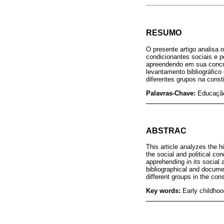
RESUMO
O presente artigo analisa 
condicionantes sociais e p
apreendendo em sua concre
levantamento bibliográfic
diferentes grupos na const
Palavras-Chave:
Educação 
ABSTRAC
This article analyzes the h
the social and political co
apprehending in its social 
bibliographical and docume
different groups in the cons
Key words:
Early childhoo