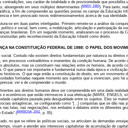
contradições, seu caráter de totalidade e de provisoriedade que possibilita 
MARX, 1983
s, abrangendo em seus múltiplos determinantes (
). Para tanto, r
gráfica, a fim de compreender as questões postas no campo da Educação Infa
ivencia e tem provocado novos redimensionamentos acerca de sua identidade.
utura-se em duas partes interligadas. Primeiro remete-se a análise da conqui
político e social, bem como, a mobilização, articulação e participação da soc
rianças brasileiras. Em um segundo momento, analisaram-se o processo da Co
onstruídas pelo reconhecimento da Educação Infantil como direito.
NÇA NA CONSTITUIÇÃO FEDERAL DE 1988: O PAPEL DOS MOVIM
 social. Contudo não existem direitos fundamentais por natureza ou direitos n
e, em processos contraditórios e imanentes da condição humana. De acordo
s absolutos, mas se constituem nas relações entre os homens, de acordo co
a. O que parece ser importante e fundamental numa dada época e civilização
s históricos. O que rege então a constituição do direito, em um movimento d
ssidades formadas naquele momento aos sujeitos que a vivenciam, pois há 
expressar, ver e de compreender o mundo.
rtinentes aos direitos humanos deve ser compreendida em uma dada realida
icos e econômicos que estão intrínsecos à sua efetivação (MARX; ENGELS, s/d
ade capitalista pautada pela desigualdade entre os sujeitos. Eles se materia
ciais antagônicas, se configurando como “[...] conquistas que se dão nas pr
as nas lutas, nas negociações, nos embates e debates entre os diferentes gr
BARBOSA, 2001
 Estado” (
, p. 05).
ado, no que se refere às políticas sociais, se articulam às demandas enseja
empo, visam a atender aos interesses capitalistas de acumulação de capital