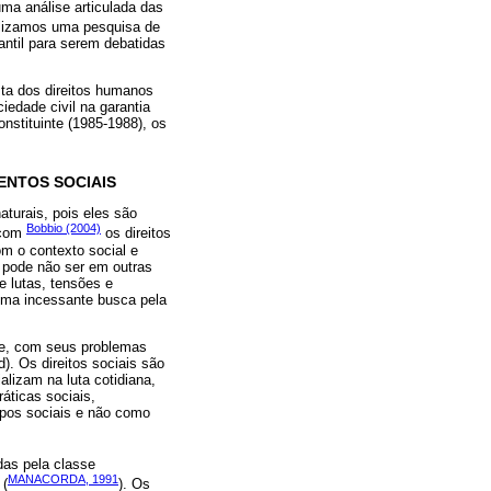
uma análise articulada das
ealizamos uma pesquisa de
ntil para serem debatidas
sta dos direitos humanos
iedade civil na garantia
nstituinte (1985-1988), os
ENTOS SOCIAIS
aturais, pois eles são
Bobbio (2004)
 com
os direitos
m o contexto social e
 pode não ser em outras
e lutas, tensões e
uma incessante busca pela
de, com seus problemas
). Os direitos sociais são
lizam na luta cotidiana,
áticas sociais,
upos sociais e não como
das pela classe
MANACORDA, 1991
 (
). Os