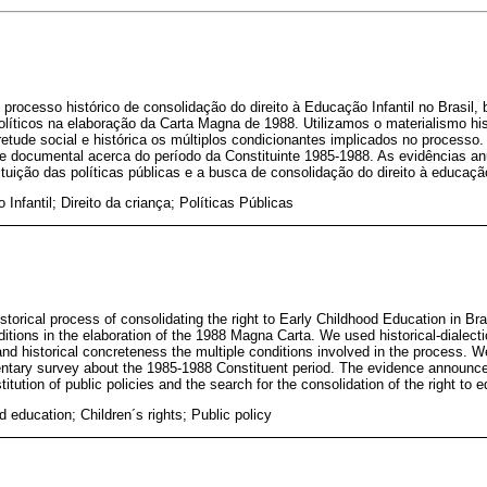
o processo histórico de consolidação do direito à Educação Infantil no Brasil
olíticos na elaboração da Carta Magna de 1988. Utilizamos o materialismo hist
tude social e histórica os múltiplos condicionantes implicados no processo
o e documental acerca do período da Constituinte 1985-1988. As evidências a
ituição das políticas públicas e a busca de consolidação do direito à educaçã
Infantil; Direito da criança; Políticas Públicas
istorical process of consolidating the right to Early Childhood Education in Br
nditions in the elaboration of the 1988 Magna Carta. We used historical-dialecti
and historical concreteness the multiple conditions involved in the process. W
ntary survey about the 1985-1988 Constituent period. The evidence announces
titution of public policies and the search for the consolidation of the right to 
d education; Children´s rights; Public policy