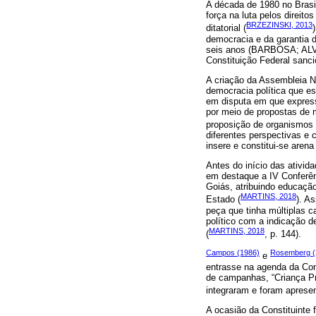
A década de 1980 no Brasil
força na luta pelos direito
BRZEZINSKI, 2013
ditatorial (
democracia e da garantia d
seis anos (BARBOSA; ALVE
Constituição Federal sanc
A criação da Assembleia Na
democracia política que es
em disputa em que express
por meio de propostas de 
proposição de organismos i
diferentes perspectivas e
insere e constitui-se arena
Antes do início das ativi
em destaque a IV Conferên
Goiás, atribuindo educação
MARTINS, 2018
Estado (
). A
peça que tinha múltiplas c
político com a indicação d
MARTINS, 2018
(
, p. 144).
Campos (1986)
Rosemberg (
e
entrasse na agenda da Con
de campanhas, “Criança Pri
integraram e foram apresen
A ocasião da Constituinte