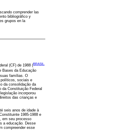
 buscando comprender las
nto bibliográfico y
es grupos en la
BRASIL,
deral (CF) de 1988 (
es e Bases da Educação
 suas famílias. O
olíticos, sociais e
co da consolidação da
o da Constituição Federal
legislação incorporou
ireitos das crianças e
até seis anos de idade à
 Constituinte 1985-1988 e
ou, em seu processo
eles a educação. Desse
a em compreender esse