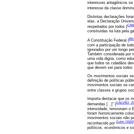
interesses antagônicos se
interesse da classe domina
Distintas declarações for
elas, a Declaração Univer
CAM
respeitados por todos (
construídas na luta pela g
BRA
A Constituição Federal (
com a participação de todo
ignorados por um longo pe
Também considerada por mui
uma vida digna, como educ
que todos os cidadãos dev
que devem ser para todos.
Os movimentos sociais se i
definição de políticas púb
movimentos sociais se car
entre classes e grupos soc
Importa destacar que os m
GALVÃO, 2
demandas [...]” (
intensidade, tensionam o E
foram historicamente colo
movimentos sociais não po
Gohn (2000
reconhecido por
políticos, econômicos e so