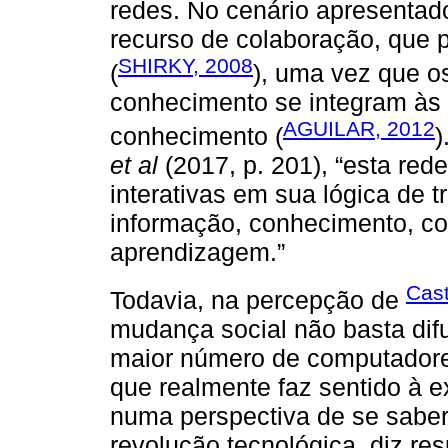
redes. No cenário apresentado
recurso de colaboração, que 
SHIRKY, 2008
(
), uma vez que o
conhecimento se integram às 
AGUILAR, 2012
conhecimento (
)
et al
(2017, p. 201), “esta red
interativas em sua lógica de 
informação, conhecimento, c
aprendizagem.”
Cast
Todavia, na percepção de
mudança social não basta difu
maior número de computadores
que realmente faz sentido à e
numa perspectiva de se saber 
revolução tecnológica, diz re