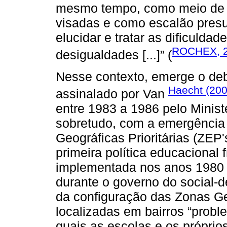
mesmo tempo, como meio de a
visadas e como escalão presu
elucidar e tratar as dificuld
ROCHEX, 
desigualdades [...]” (
Nesse contexto, emerge o deba
Haecht (200
assinalado por Van
entre 1983 a 1986 pelo Minis
sobretudo, com a emergência
Geográficas Prioritárias (ZEP
primeira política educacional 
implementada nos anos 1980 p
durante o governo do social-d
da configuração das Zonas Geo
localizadas em bairros “proble
quais as escolas e os próprio