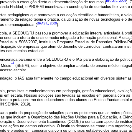
BRASIL, 2009
prevendo a execução direta ou descentralização de recursos (
). 
nando Haddad, o PROEMI incentivava a construção de currículos flexíveis e 
ojetos pedagógicos que promovam a educação científica e humanística, a valor
oramento da relação teoria e prática, da utilização de novas tecnologias e o 
BRASIL, 2009
vas e emancipadoras (
).
la, a SEEDUC/RJ passou a promover a educação integral articulada à profi
e orienta a oferta do ensino médio integrado à formação profissional. A cria
stadual n. 5068/2007, instituiu o Programa Estadual de Parcerias Público-
ticipação de empresas que além do desenho de currículos, contrataram instru
ntes nas escolas estaduais.
encionada parceria entre a SEEDUC/RJ e o IAS para a elaboração da políti
13
o Médio
(SEEM), com o objetivo de ampliar a oferta de ensino médio integral
racasso escolar.
undação, o IAS atua firmemente no campo educacional em diversos sistema
is, pesquisas e conhecimentos em pedagogia, gestão educacional, avaliação
eis em escala. Nossas soluções são levadas às escolas em parceria com as 
alecer o protagonismo dos educadores e dos alunos no Ensino Fundamental 
N SENNA, 2019).
atuar a partir da proposição de soluções para os problemas que as redes públ
rias que incluem a Organização das Nações Unidas para a Educação, a Ciên
peração e Desenvolvimento Econômico (OCDE) e conta com apoio de institu
es de ações no campo educativo. O instituto destaca-se como uma organiza
nto e projetos em consonância com os princípios estabelecidos para suas 