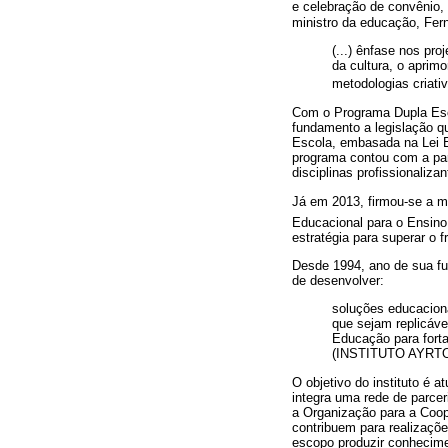
e celebração de convênio, 
ministro da educação, Fer
(...) ênfase nos pr
da cultura, o aprim
metodologias criati
Com o Programa Dupla Esco
fundamento a legislação qu
Escola, embasada na Lei E
programa contou com a par
disciplinas profissionaliza
Já em 2013, firmou-se a m
Educacional para o Ensin
estratégia para superar o f
Desde 1994, ano de sua f
de desenvolver:
soluções educaciona
que sejam replicáv
Educação para fort
(INSTITUTO AYRTO
O objetivo do instituto é 
integra uma rede de parce
a Organização para a Coo
contribuem para realizaçõ
escopo produzir conhecime