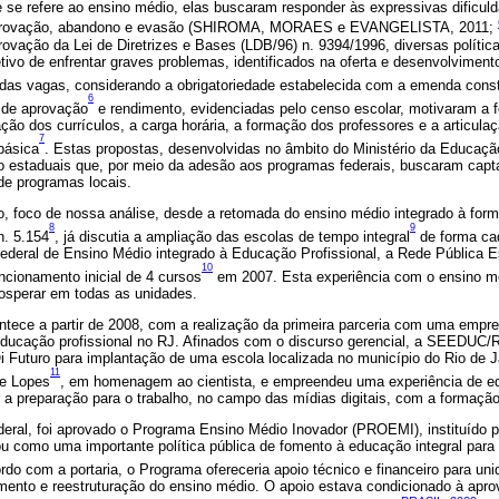
 se refere ao ensino médio, elas buscaram responder às expressivas dificul
eprovação, abandono e evasão (SHIROMA, MORAES e EVANGELISTA, 2011;
ovação da Lei de Diretrizes e Bases (LDB/96) n. 9394/1996, diversas polític
tivo de enfrentar graves problemas, identificados na oferta e desenvolviment
as vagas, considerando a obrigatoriedade estabelecida com a emenda const
6
 de aprovação
e rendimento, evidenciadas pelo censo escolar, motivaram a
ão dos currículos, a carga horária, a formação dos professores e a articula
7
básica
. Estas propostas, desenvolvidas no âmbito do Ministério da Educaç
o estaduais que, por meio da adesão aos programas federais, buscaram capta
de programas locais.
, foco de nossa análise, desde a retomada do ensino médio integrado à form
8
9
n. 5.154
, já discutia a ampliação das escolas de tempo integral
de forma ca
ederal de Ensino Médio integrado à Educação Profissional, a Rede Pública E
10
ncionamento inicial de 4 cursos
em 2007. Esta experiência com o ensino m
osperar em todas as unidades.
ece a partir de 2008, com a realização da primeira parceria com uma empres
educação profissional no RJ. Afinados com o discurso gerencial, a SEEDUC
i Futuro para implantação de uma escola localizada no município do Rio de J
11
te Lopes
, em homenagem ao cientista, e empreendeu uma experiência de e
ar a preparação para o trabalho, no campo das mídias digitais, com a formação
deral, foi aprovado o Programa Ensino Médio Inovador (PROEMI), instituído 
u como uma importante política pública de fomento à educação integral para 
rdo com a portaria, o Programa ofereceria apoio técnico e financeiro para un
mento e reestruturação do ensino médio. O apoio estava condicionado à apro