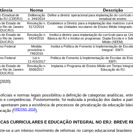
tância
Norma
Descrição
 Estadual de
Deliberação
Define a diretriz operacional para implantação do currículo 
do RJ (CEE/RJ)
n. 344/2014
estadual de ensino.
a de Estado de
Resolução n.
Estabelece a Diretriz para a implantação das matrizes curr
 Rio de Janeiro
5172/2014
nas Unidades escolares de Ensino Médio Integrado 
EDUC/RJ)
a de Estado de
Resolução n.
Institui a diretriz para implantação do currículo para as
 Rio de Janeiro
5424/2016
Básica do RJ e Institui os programas: Dupla Escola e o So
EDUC/RJ)
Médio (SEEM).
no Federal
Medida
Institui a Política de Fomento à Implementação de Esco
provisória n.
Integral - EMTI.
746/2016
no Federal
Lei n.
Política de Fomento à Implementação de Escolas de Ensi
13.415/2017
EMTI.
a de Estado de
Resolução n.
Implanta o Programa de Ensino Médio em Tempo Integra
 Rio de Janeiro
5508/2017
Educação do RJ.
EDUC/RJ)
(2020).
iciais e normas legais possibilitou a definição de categorias analíticas, entr
ado e competências. Posteriormente, foi realizada a produção dos dados a parti
e apontaram para a existência de processos de privatização da educação bási
FREITAS, 2018
ucação (
).
TICAS CURRICULARES E EDUCAÇÃO INTEGRAL NO ERJ: BREVE 
ste-se a um intenso movimento de reformas no campo educacional brasileiro