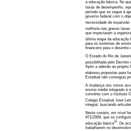
a educação básica. No que
taxas de desempenho, r
período que se segue à apr
governo federal com o obje
necessidade de expansão d
melhoria nas graves taxas
que impactaram a organizaç
última etapa da educação 
para os sistemas de ensin
financeiro para o desenho 
O Estado do Rio de Janeiro
possibilitada pelo Decreto 
Após a adesão ao projeto f
elaborou propostas para fu
Estadual não conseguiu pr
A mudança nos rumos acont
ensino médio integrado à 
convênio com o Instituto O
Colégio Estadual José Lei
integral, buscando articul
Neste cenário, em nível fe
971/2009, que se configuro
12
educação básica
. De aco
trabalharem no desenvolvi