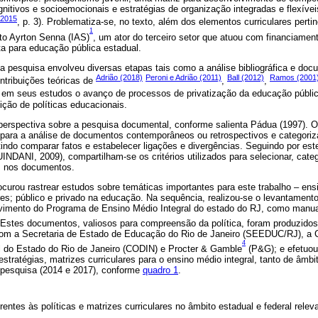
nitivos e socioemocionais e estratégias de organização integradas e flexíveis
2015
, p. 3). Problematiza-se, no texto, além dos elementos curriculares perti
1
tuto Ayrton Senna (IAS)
, um ator do terceiro setor que atuou com financiament
a para educação pública estadual.
 pesquisa envolveu diversas etapas tais como a análise bibliográfica e docu
Adrião (2018)
Peroni e Adrião (2011)
Ball (2012)
Ramos (2001
ntribuições teóricas de
,
,
 em seus estudos o avanço de processos de privatização da educação públic
nição de políticas educacionais.
perspectiva sobre a pesquisa documental, conforme salienta Pádua (1997). O
para a análise de documentos contemporâneos ou retrospectivos e categoriza
mitindo comparar fatos e estabelecer ligações e divergências. Seguindo por e
DANI, 2009), compartilham-se os critérios utilizados para selecionar, categ
s nos documentos.
rocurou rastrear estudos sobre temáticas importantes para este trabalho – en
ulares; público e privado na educação. Na sequência, realizou-se o levantament
vimento do Programa de Ensino Médio Integral do estado do RJ, como manuai
 Estes documentos, valiosos para compreensão da política, foram produzidos 
com a Secretaria de Estado de Educação do Rio de Janeiro (SEEDUC/RJ), a
4
l do Estado do Rio de Janeiro (CODIN) e Procter & Gamble
(P&G); e efetuou
estratégias, matrizes curriculares para o ensino médio integral, tanto de âmb
a pesquisa (2014 e 2017), conforme
quadro 1
.
rentes às políticas e matrizes curriculares no âmbito estadual e federal rele