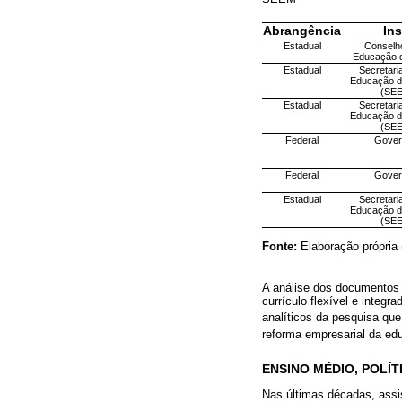
Abrangência
Ins
Estadual
Conselho
Educação 
Estadual
Secretari
Educação do
(SE
Estadual
Secretari
Educação do
(SE
Federal
Gover
Federal
Gover
Estadual
Secretari
Educação do
(SE
Fonte:
Elaboração própria 
A análise dos documentos of
currículo flexível e integr
analíticos da pesquisa qu
reforma empresarial da ed
ENSINO MÉDIO, POLÍ
Nas últimas décadas, assi