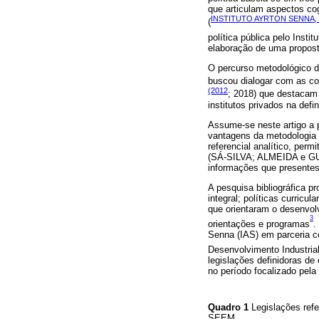
que articulam aspectos cog
INSTITUTO AYRTON SENNA, 
(
política pública pelo Insti
elaboração de uma propost
O percurso metodológico da
buscou dialogar com as co
(2012
; 2018) que destacam
institutos privados na defi
Assume-se neste artigo a 
vantagens da metodologia 
referencial analítico, per
(SÁ-SILVA; ALMEIDA e GUIN
informações que presente
A pesquisa bibliográfica p
integral; políticas curric
que orientaram o desenvol
3
orientações e programas
.
Senna (IAS) em parceria 
Desenvolvimento Industria
legislações definidoras de 
no período focalizado pel
Quadro 1
Legislações refe
SEEM