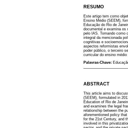
RESUMO
Este artigo tem como objet
Ensino Médio (SEEM), formu
Educação do Rio de Janeiro
documental e examina os m
pelo IAS. Tomando como ca
integral da mencionada pol
cognitivas e socioemociona
aspectos reformistas envol
poder público, o terceiro 
curricular do ensino médio
Palavras-Chave:
Educação 
ABSTRACT
This article aims to discus
(SEEM), formulated in 2013
Education of Rio de Janei
and examines the legal fr
relationship between the pu
aforementioned policy that
for the 21st Century, and th
involved in this privatizat
sector, and the private sec