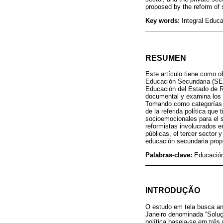
proposed by the reform of
Key words:
Integral Educa
RESUMEN
Este artículo tiene como ob
Educación Secundaria (SEEM
Educación del Estado de Rio
documental y examina los 
Tomando como categorías la
de la referida política que
socioemocionales para el si
reformistas involucrados e
públicas, el tercer sector y
educación secundaria propu
Palabras-clave:
Educación 
INTRODUÇÃO
O estudo em tela busca ana
Janeiro denominada “Soluç
política baseia-se em três