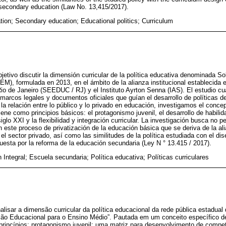
 secondary education (Law No. 13,415/2017).
tion; Secondary education; Educational politics; Curriculum
jetivo discutir la dimensión curricular de la política educativa denominada So
), formulada en 2013, en el ámbito de la alianza institucional establecida e
 de Janeiro (SEEDUC / RJ) y el Instituto Ayrton Senna (IAS). El estudio cuali
marcos legales y documentos oficiales que guían el desarrollo de políticas
 relación entre lo público y lo privado en educación, investigamos el concep
 tiene como principios básicos: el protagonismo juvenil, el desarrollo de habili
glo XXI y la flexibilidad y integración curricular. La investigación busca no p
n este proceso de privatización de la educación básica que se deriva de la ali
 el sector privado, así como las similitudes de la política estudiada con el dise
esta por la reforma de la educación secundaria (Ley N ° 13.415 / 2017).
Integral; Escuela secundaria; Política educativa; Políticas curriculares
lisar a dimensão curricular da política educacional da rede pública estadua
ão Educacional para o Ensino Médio”. Pautada em um conceito específico de
 princípios: protagonismo juvenil; uma matriz para desenvolvimento de compe