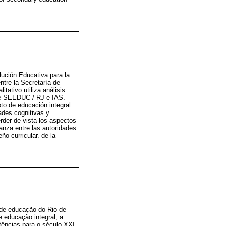
lución Educativa para la
ntre la Secretaría de
tativo utiliza análisis
 de SEEDUC / RJ e IAS.
to de educación integral
dades cognitivas y
erder de vista los aspectos
anza entre las autoridades
ño curricular. de la
l de educação do Rio de
 educação integral, a
tências para o século XXI