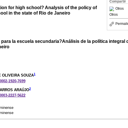
Compartir
ion for high school? Analysis of the policy of
Otros
hool in the state of Rio de Janeiro
Otros
Permali
ara la escuela secundaria?Análisis de la política integral d
neiro
1
E OLIVEIRA SOUZA
-0002-1920-7699
2
BARROS ARAÚJO
-0003-2227-5622
uminense
uminense