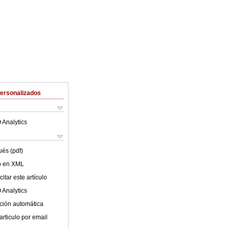
Personalizados
 Analytics
ués (pdf)
lo en XML
itar este artículo
 Analytics
ción automática
articulo por email