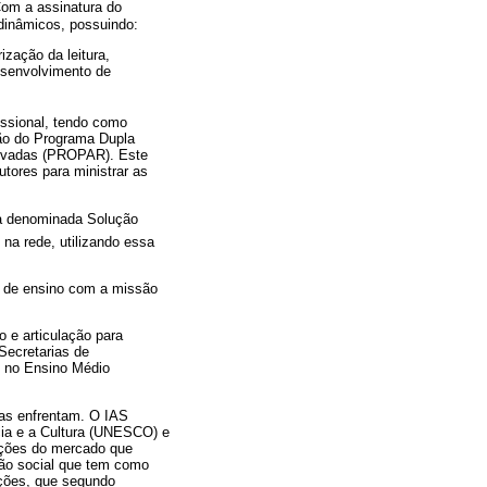
Com a assinatura do
dinâmicos, possuindo:
ização da leitura,
desenvolvimento de
ssional, tendo como
ção do Programa Dupla
Privadas (PROPAR). Este
tores para ministrar as
ca denominada Solução
 na rede, utilizando essa
s de ensino com a missão
 e articulação para
Secretarias de
e no Ensino Médio
icas enfrentam. O IAS
cia e a Cultura (UNESCO) e
ições do mercado que
ção social que tem como
ações, que segundo