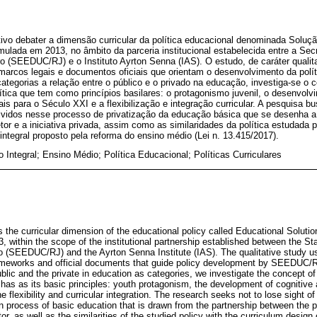
ivo debater a dimensão curricular da política educacional denominada Soluç
lada em 2013, no âmbito da parceria institucional estabelecida entre a Sec
 (SEEDUC/RJ) e o Instituto Ayrton Senna (IAS). O estudo, de caráter qualitat
arcos legais e documentos oficiais que orientam o desenvolvimento da pol
tegorias a relação entre o público e o privado na educação, investiga-se o 
ítica que tem como princípios basilares: o protagonismo juvenil, o desenvol
is para o Século XXI e a flexibilização e integração curricular. A pesquisa b
vidos nesse processo de privatização da educação básica que se desenha a p
setor e a iniciativa privada, assim como as similaridades da política estudad
 integral proposto pela reforma do ensino médio (Lei n. 13.415/2017).
Integral; Ensino Médio; Política Educacional; Políticas Curriculares
s the curricular dimension of the educational policy called Educational Solut
, within the scope of the institutional partnership established between the S
ro (SEEDUC/RJ) and the Ayrton Senna Institute (IAS). The qualitative study 
ameworks and official documents that guide policy development by SEEDUC/R
blic and the private in education as categories, we investigate the concept of 
 has as its basic principles: youth protagonism, the development of cognitive 
e flexibility and curricular integration. The research seeks not to lose sight o
ion process of basic education that is drawn from the partnership between the pu
tor, as well as the similarities of the studied policy with the curriculum desig