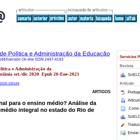
a de Política e Administração da Educação
Servicios 
166X
versión On-line
ISSN
2447-4193
Revista
olítica e Administração da
oiânia set./dic 2020 Epub 20-Ene-2021
SciELO
Articulo
n32020.105164
ARTIGOS
Portug
Articu
al para o ensino médio? Análise da
Como c
 médio integral no estado do Rio de
SciELO
Traduc
Enviar 