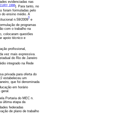
dades evidenciadas nas
CURY, 1998
). Para tanto, no
as foram formuladas pelo
o do ensino médio. A
5
itucional n.59/2009
e
 formulação de programas
ção com o trabalho na
ão, colocaram questões
r apoio técnico e
ação profissional,
da vez mais expressiva.
stadual do Rio de Janeiro
édio integrado na Rede
a privada para oferta do
/RJ estabeleceu um
aneiro, que foi denominada
ducação em horário
 geral.
pela Portaria do MEC n.
a última etapa da
idades federadas
vação de plano de trabalho