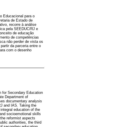
ão Educacional para o
retaria de Estado de
ivo, recorre à análise
ítica pela SEEDUC/RJ e
conceito de educação
vimento de competências
usca não perder de vista os
artir da parceria entre o
a para com o desenho
ion for Secondary Education
tate Department of
uses documentary analysis
J and IAS. Taking the
integral education of the
and socioemotional skills
f the reformist aspects
blic authorities, the third
n of secondary education