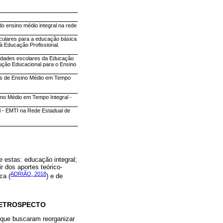
do ensino médio integral na rede
iculares para a educação básica
à Educação Profissional.
 Unidades escolares da Educação
lução Educacional para o Ensino
las de Ensino Médio em Tempo
no Médio em Tempo Integral -
l - EMTI na Rede Estadual de
e estas: educação integral;
r dos aportes teórico-
ADRIÃO, 2018
ca (
) e de
RETROSPECTO
 que buscaram reorganizar