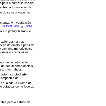
 para o currículo escolar
nentes, a formulação da
2
o do setor privado
na
mental. A investigação
)
Kuenzer (2006)
Freitas
,
e
a e o protagonismo de
 autor assinala as
ção do objeto a partir do
ste caminho metodológico
orizar e examinar as
sino médio; educação
o de documentos oficiais
s, informativos,
pelo Instituto Ayrton
 Companhia de
-se, ainda, o exame de
ito estadual como federal,
vantes para o estudo da