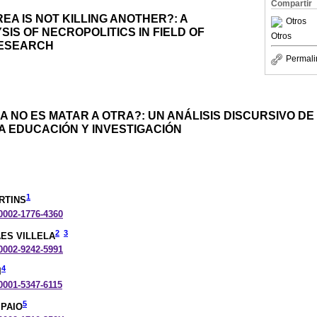
Compartir
REA IS NOT KILLING ANOTHER?: A
Otros
SIS OF NECROPOLITICS IN FIELD OF
Otros
RESEARCH
Permali
A NO ES MATAR A OTRA?: UN ANÁLISIS DISCURSIVO D
A EDUCACIÓN Y INVESTIGACIÓN
1
RTINS
-0002-1776-4360
2
3
ES VILLELA
-0002-9242-5991
4
I
-0001-5347-6115
5
MPAIO