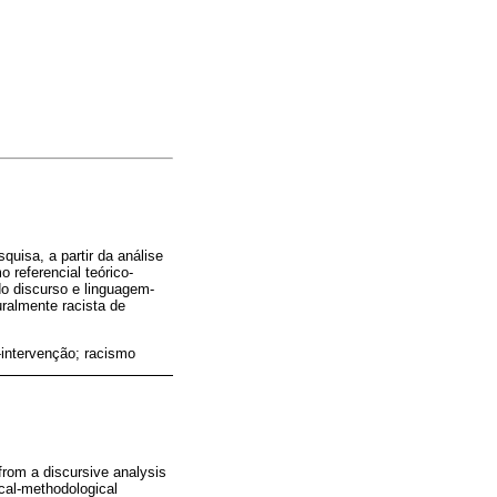
uisa, a partir da análise
 referencial teórico-
do discurso e linguagem-
ralmente racista de
-intervenção; racismo
 from a discursive analysis
ical-methodological