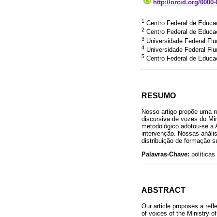
http://orcid.org/0000
1
Centro Federal de Educa
2
Centro Federal de Educa
3
Universidade Federal Fl
4
Universidade Federal Fl
5
Centro Federal de Educa
RESUMO
Nosso artigo propõe uma r
discursiva de vozes do Min
metodológico adotou-se a A
intervenção. Nossas análi
distribuição de formação s
Palavras-Chave:
políticas
ABSTRACT
Our article proposes a refl
of voices of the Ministry 