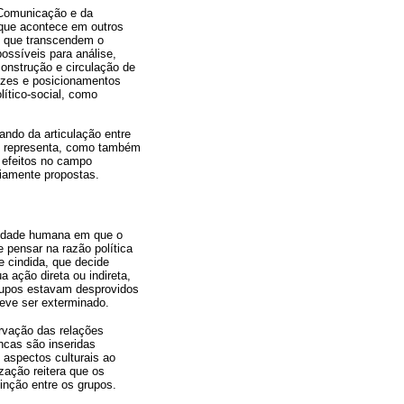
a Comunicação e da
 que acontece em outros
s que transcendem o
ossíveis para análise,
onstrução e circulação de
vozes e posicionamentos
ítico-social, como
tando da articulação entre
as representa, como também
 efeitos no campo
eviamente propostas.
alidade humana em que o
e pensar na razão política
e cindida, que decide
 ação direta ou indireta,
grupos estavam desprovidos
deve ser exterminado.
ervação das relações
ncas são inseridas
aspectos culturais ao
zação reitera que os
tinção entre os grupos.