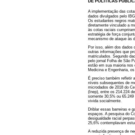
DE POLÍTICAS PÚBLI
A implementação das cot
dados divulgados pelo IBG
Os estudantes negros matri
diretamente vinculado a mu
às cotas raciais cumprira
estratégia de força conjun
mecanismo de ataque às di
Por isso, além dos dados 
outras informações que pr
matriculados. Segundo dad
pelo jornal Folha de São 
estão em sua maioria nos 
Medicina e Engenharia, os
É preciso também refletir
níveis subsequentes de me
microdados de 2018 do Cen
(Inep), entre os 214.224 d
somente 30,5% ou 65.249 d
vivida socialmente.
Driblar essas barreiras e
espaços. A pesquisa do Co
desigualdade racial perpa
25,6% contemplavam estuda
A reduzida presença de ne