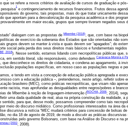
no que se refere a novos critérios de avaliação de cursos de graduação e pós
1
e pesquisa
e contingenciamento de recursos financeiros. Frutos dessa agenda 
sponsáveis do governo, tais propostas, mais do que tratar unicamente dess
tido que apontam para a desvalorização da pesquisa acadêmica e dos progra
to provavelmente em maior escala, grupos que sempre tiveram negados seus 
Mbembe (2018)
 estado” dialogam com as propostas de
, que, com base na biopol
políticas de exercício da soberania dos Estados que são orientadas não som
ais grupos devem se manter à vista e quais devem ser “apagados”; do exte
rte social pela perda dos seus direitos mais básicos e fundamentais regidos
E, 2018
). Nesse sentido, estamos lidando com necropolíticas públicas que,
Caravaca-Morera e Pa
gica, em sentido literal, são responsáveis, como defendem
, que desconhece os direitos de cidadania, e condena ao apagamento, à invis
 exclusão populações específicas, em nosso caso as populações negras e peri
mos, e tendo em vista a concepção de educação pública apregoada e execu
isso com a educação pública ‒, pretendemos, neste artigo, refletir sobre 
ducação brasileiro (MEC), como práticas necropolíticas, que visam não apen
ente racista, mas aprofundar as desigualdades entre negros/pobres e brancos
ROCHA, 2006
eias de Mbembe à noção de linguagem-intervenção (
; 2014), seg
etir uma dada qualidade de real, atua na própria construção da realidade, a p
e sentido, para que, desse modo, possamos compreender como tais necropol
por meio do discurso midiático. Como profissionais interessados na área da
álise discursiva a notícia “MEC mudará critérios para concessão de bolsas d
dão, no dia 18 de agosto de 2019, de modo a discutir as práticas discursiva
construídas pelo governo Bolsonaro, com base na Análise do Discurso e na p
eneau (2002
; 2008).