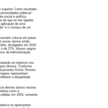
 superior. Como resultado,
niversidades públicas”.
a social e política
o de que as leis ligadas
a aplicação de uma
ação” é o começo de um
cessário colocar em pauta
os esses alunos estão
Folha, divulgados em 2019
o é de 27%. Alunos negros
sos de Administração,
paração ao ingresso nos
gros diminui. Conforme
cacionais Anísio Teixeira
s negros representam
efletem a disparidade
ncia desses alunos nesses
reitera como a
oncedidas em 2015, somente
pobreza se apresentam