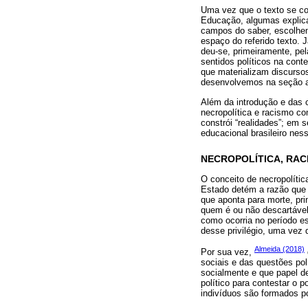
Uma vez que o texto se co
Educação, algumas explica
campos do saber, escolhe
espaço do referido texto. 
deu-se, primeiramente, pe
sentidos políticos na con
que materializam discurso
desenvolvemos na seção an
Além da introdução e das co
necropolítica e racismo c
constrói “realidades”; em
educacional brasileiro ness
NECROPOLÍTICA, RA
O conceito de necropolític
Estado detém a razão que p
que aponta para morte, pri
quem é ou não descartável.
como ocorria no período e
desse privilégio, uma vez 
Almeida (2018)
Por sua vez,
sociais e das questões po
socialmente e que papel d
político para contestar o 
indivíduos são formados por