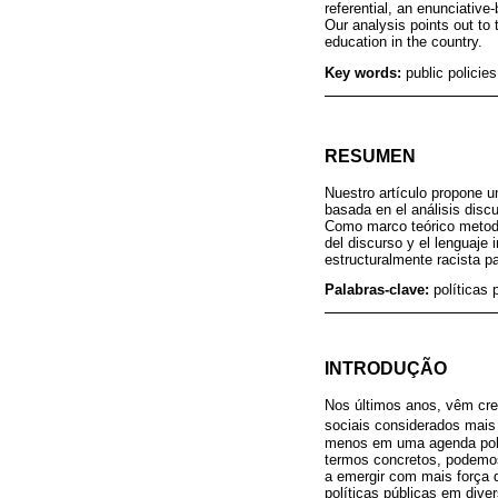
referential, an enunciativ
Our analysis points out to 
education in the country.
Key words:
public policie
RESUMEN
Nuestro artículo propone u
basada en el análisis disc
Como marco teórico metodol
del discurso y el lenguaje
estructuralmente racista pa
Palabras-clave:
políticas 
INTRODUÇÃO
Nos últimos anos, vêm cre
sociais considerados mais 
menos em uma agenda polí
termos concretos, podemos
a emergir com mais força 
políticas públicas em div