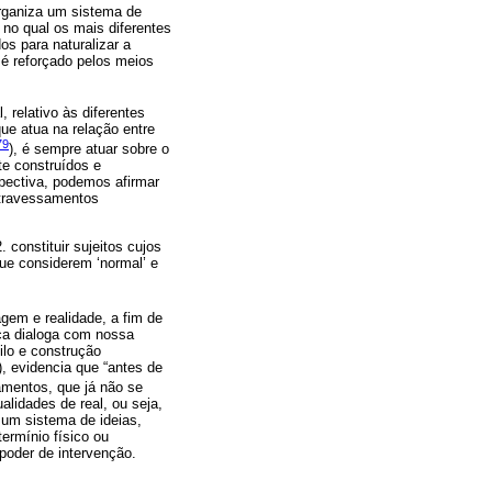
 organiza um sistema de
no qual os mais diferentes
os para naturalizar a
 é reforçado pelos meios
 relativo às diferentes
ue atua na relação entre
79
), é sempre atuar sobre o
te construídos e
spectiva, podemos afirmar
 atravessamentos
 constituir sujeitos cujos
ue considerem ‘normal’ e
agem e realidade, a fim de
ca dialoga com nossa
ilo e construção
), evidencia que “antes de
camentos, que já não se
lidades de real, ou seja,
 um sistema de ideias,
ermínio físico ou
poder de intervenção.