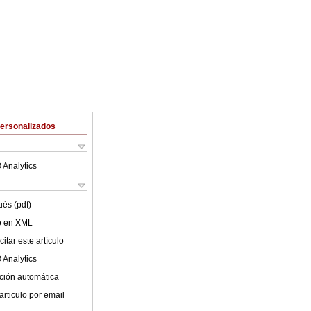
Personalizados
 Analytics
ués (pdf)
lo en XML
itar este artículo
 Analytics
ción automática
articulo por email