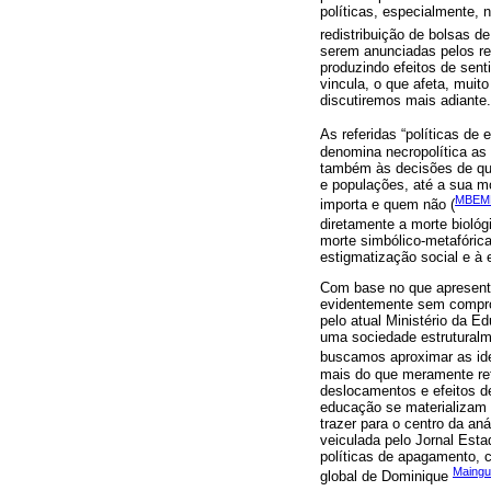
políticas, especialmente, 
redistribuição de bolsas d
serem anunciadas pelos re
produzindo efeitos de sen
vincula, o que afeta, mui
discutiremos mais adiante.
As referidas “políticas de
denomina necropolítica as 
também às decisões de qu
e populações, até a sua mo
MBEMB
importa e quem não (
diretamente a morte bioló
morte simbólico-metafórica
estigmatização social e à
Com base no que apresenta
evidentemente sem comprom
pelo atual Ministério da E
uma sociedade estruturalm
buscamos aproximar as id
mais do que meramente refl
deslocamentos e efeitos d
educação se materializam 
trazer para o centro da an
veiculada pelo Jornal Esta
políticas de apagamento, 
Maingu
global de Dominique