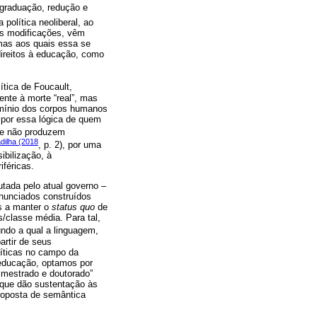
-graduação, redução e
política neoliberal, ao
as modificações, vêm
mas aos quais essa se
direitos à educação, como
ítica de Foucault,
ente à morte “real”, mas
rmínio dos corpos humanos
 por essa lógica de quem
 se não produzem
dilha (2018
, p. 2), por uma
ibilização, à
féricas.
tada pelo atual governo ‒
enunciados construídos
as a manter o
status quo
de
/classe média. Para tal,
undo a qual a linguagem,
artir de seus
íticas no campo da
 educação, optamos por
e mestrado e doutorado”
s que dão sustentação às
roposta de semântica