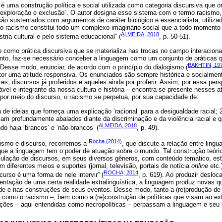
a é uma construção política e social utilizada como categoria discursiva que
exploração e exclusão”. O autor designa esse sistema com o termo racismo, 
são sustentados com argumentos de caráter biológico e essencialista, utilizad
 “o racismo constitui todo um complexo imaginário social que a todo momento
ALMEIDA, 2018
tria cultural e pelo sistema educacional” (
, p. 50-51).
mo prática discursiva que se materializa nas trocas no campo interacional,
nto, faz-se necessário conceber a linguagem como um conjunto de práticas q
BAKHTIN, 19
 Desse modo, enunciar, de acordo com o princípio do dialogismo (
utor uma atitude responsiva. Os enunciados são sempre histórica e socialmen
zes, discursos já proferidos e aqueles ainda por proferir. Assim, por essa per
ável e integrante da nossa cultura e história ‒ encontra-se presente nesses
por meio do discurso, o racismo se perpetua, por sua capacidade de:
de ideias que forneça uma explicação ‘racional’ para a desigualdade racial; 2.
am profundamente abalados diante da discriminação e da violência racial e q
ALMEIDA, 2018
do haja ‘brancos’ e ‘não-brancos’ (
, p. 49).
Rocha (2014)
acismo e discurso, recorremos a
, que discute a relação entre lingu
que a linguagem tem o poder de atuação sobre o mundo. Tal construção teóri
ulação de discursos, em seus diversos gêneros, com conteúdo temático, est
 diferentes meios e suportes (jornal, televisão, portais de notícia
online
etc.
ROCHA, 2014
curso é uma forma de nele intervir” (
, p. 619). Ao produzir deslo
ntação de uma certa realidade extralinguística, a linguagem produz novas qua
dade e nas construções de seus eventos. Desse modo, tanto a (re)produção de
‒ como o racismo ‒, bem como a (re)construção de políticas que visam ao ext
ações ‒ aqui entendidas como necropolíticas ‒ perpassam a linguagem e seu 