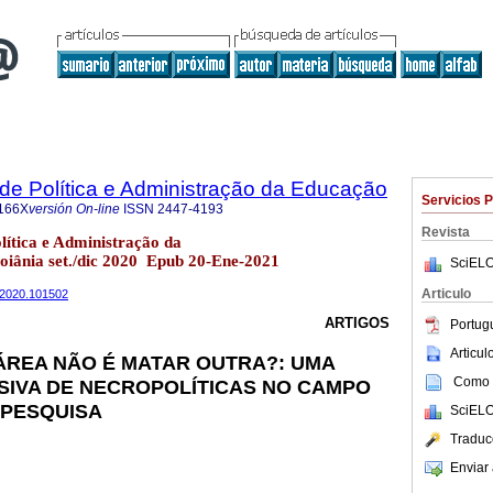
a de Política e Administração da Educação
Servicios 
166X
versión On-line
ISSN
2447-4193
Revista
olítica e Administração da
oiânia set./dic 2020 Epub 20-Ene-2021
SciELO
Articulo
n32020.101502
ARTIGOS
Portug
Articu
ÁREA NÃO É MATAR OUTRA?: UMA
Como c
SIVA DE NECROPOLÍTICAS NO CAMPO
 PESQUISA
SciELO
Traduc
Enviar 