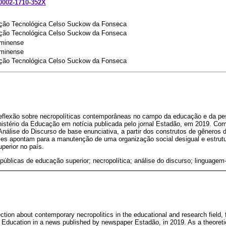
-0002-1710-352X
ção Tecnológica Celso Suckow da Fonseca
ção Tecnológica Celso Suckow da Fonseca
uminense
uminense
ção Tecnológica Celso Suckow da Fonseca
eflexão sobre necropolíticas contemporâneas no campo da educação e da pesq
istério da Educação em notícia publicada pelo jornal Estadão, em 2019. Como
nálise do Discurso de base enunciativa, a partir dos construtos de gêneros 
ses apontam para a manutenção de uma organização social desigual e estrutu
uperior no país.
 públicas de educação superior; necropolítica; análise do discurso; linguagem
ection about contemporary necropolitics in the educational and research field,
of Education in a news published by newspaper Estadão, in 2019. As a theoret