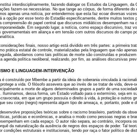
nstitui interdisciplinarmente, fazendo dialogar os Estudos da Linguagem, d
ções fazem-se necessárias. No que tange ao córpus, de forma diferente do
mos apenas uma notícia, por entendermos que esta faz ecoar diversas voze
Já a opção por esse texto do Estadão especificamente, dentre muitos textos p
la compreensão do papel central que discursos midiáticos desempenham na c
temporaneidade. Em segundo lugar, a notícia, como espaço discursivo, traz 
s governamentais em aliança e em tensão com outros discursos do campo pol
alítica.
nsiderações finais, nosso artigo está dividido em três partes: a primeira tra
omo prática estatal de controle, materializadas pela linguagem que não apen
 seguida, abordamos como tais políticas de morte são construídas e produzem
a agenda política neoliberal, realizando, por fim, as análises discursivas pr
CISMO E LINGUAGEM-INTERVENÇÃO
a é construído por Mbembe a partir da ideia de soberania vinculada à racion
rotege a vida. O filósofo assevera que ao invés de se tratar de vida, deve-s
ncipalmente a morte de alguns determinados grupos a partir de uma sociedad
 Iluminamos, dessa forma, um Estado voltado para o extermínio, seja em sua
scravocrata, em que um grupo possuía o direito à vida, à proteção e outros 
que seu corpo (negro) representa algum tipo de ameaça, e, portanto, pode e 
desenvolve proposições teóricas sobre o racismo brasileiro, partindo da obs
líticas, jurídicas e econômicas, e analisa o modo como pessoas negras e bra
esempenham em cada espaço. O autor não separa, ao contrário, incorpora os 
porquê da naturalização da ausência de negros dos espaços de poder. Tal teori
 condições estruturais e institucionais, tendo por raça o fator político de dis