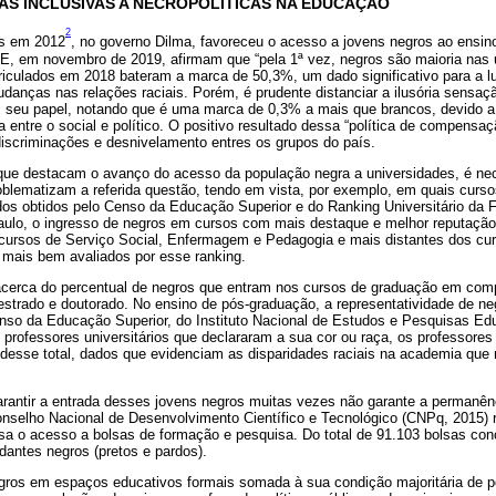
CAS INCLUSIVAS A NECROPOLÍTICAS NA EDUCAÇÃO
2
as em 2012
, no governo Dilma, favoreceu o acesso a jovens negros ao ensino
E, em novembro de 2019, afirmam que “pela 1ª vez, negros são maioria nas u
culados em 2018 bateram a marca de 50,3%, um dado significativo para a lut
danças nas relações raciais. Porém, é prudente distanciar a ilusória sensaçã
m seu papel, notando que é uma marca de 0,3% a mais que brancos, devido 
ta entre o social e político. O positivo resultado dessa “política de compens
scriminações e desnivelamento entres os grupos do país.
que destacam o avanço do acesso da população negra a universidades, é ne
oblematizam a referida questão, tendo em vista, por exemplo, em quais curs
os obtidos pelo Censo da Educação Superior e do Ranking Universitário da 
Paulo, o ingresso de negros em cursos com mais destaque e melhor reputaçã
cursos de Serviço Social, Enfermagem e Pedagogia e mais distantes dos cur
 mais bem avaliados por esse ranking.
 acerca do percentual de negros que entram nos cursos de graduação em com
strado e doutorado. No ensino de pós-graduação, a representatividade de ne
so da Educação Superior, do Instituto Nacional de Estudos e Pesquisas Edu
e professores universitários que declararam a sua cor ou raça, os professore
esse total, dados que evidenciam as disparidades raciais na academia que r
 garantir a entrada desses jovens negros muitas vezes não garante a permanê
nselho Nacional de Desenvolvimento Científico e Tecnológico (CNPq, 2015) 
ssa o acesso a bolsas de formação e pesquisa. Do total de 91.103 bolsas c
ntes negros (pretos e pardos).
gros em espaços educativos formais somada à sua condição majoritária de 