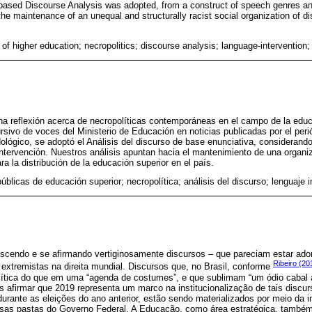
e-based Discourse Analysis was adopted, from a construct of speech genres an
the maintenance of an unequal and structurally racist social organization of dis
s of higher education; necropolitics; discourse analysis; language-intervention
na reflexión acerca de necropolíticas contemporáneas en el campo de la educ
ursivo de voces del Ministerio de Educación en noticias publicadas por el per
ógico, se adoptó el Análisis del discurso de base enunciativa, considerando
 intervención. Nuestros análisis apuntan hacia el mantenimiento de una organi
ra la distribución de la educación superior en el país.
públicas de educación superior; necropolítica; análisis del discurso; lenguaje 
scendo e se afirmando vertiginosamente discursos ‒ que pareciam estar ado
Ribeiro (20
extremistas na direita mundial. Discursos que, no Brasil, conforme
tica do que em uma “agenda de costumes”, e que sublimam “um ódio cabal 
 afirmar que 2019 representa um marco na institucionalização de tais discu
durante as eleições do ano anterior, estão sendo materializados por meio da
ersas pastas do Governo Federal. A Educação, como área estratégica, també