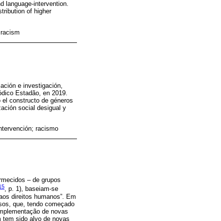
d language-intervention.
tribution of higher
; racism
ación e investigación,
iódico Estadão, en 2019.
 el constructo de géneros
zación social desigual y
intervención; racismo
rmecidos ‒ de grupos
15
, p. 1), baseiam-se
aos direitos humanos”. Em
rsos, que, tendo começado
 implementação de novas
m tem sido alvo de novas