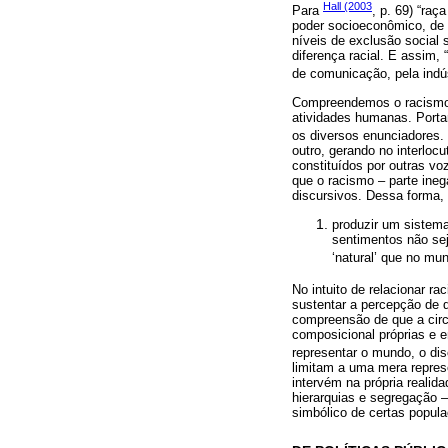
Hall (2003
Para
, p. 69) “raç
poder socioeconômico, de 
níveis de exclusão social 
diferença racial. E assim,
de comunicação, pela indús
Compreendemos o racismo co
atividades humanas. Porta
os diversos enunciadores.
outro, gerando no interloc
constituídos por outras vo
que o racismo ‒ parte ineg
discursivos. Dessa forma, 
produzir um sistema 
sentimentos não sej
‘natural’ que no mun
No intuito de relacionar r
sustentar a percepção de 
compreensão de que a circ
composicional próprias e em
representar o mundo, o dis
limitam a uma mera represe
intervém na própria reali
hierarquias e segregação 
simbólico de certas popul