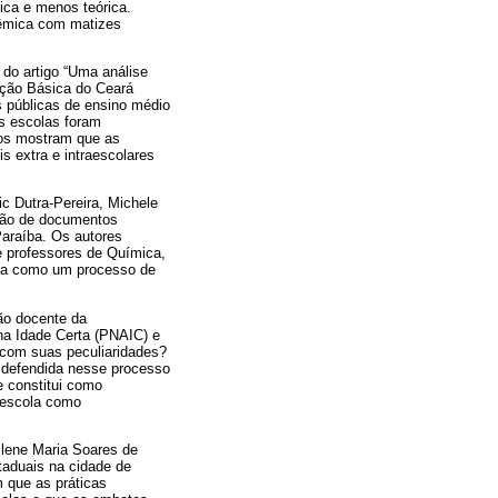
ica e menos teórica.
têmica com matizes
 do artigo “Uma análise
ação Básica do Ceará
s públicas de ensino médio
As escolas foram
ados mostram que as
s extra e intraescolares
ic Dutra-Pereira, Michele
ação de documentos
araíba. Os autores
e professores de Química,
ita como um processo de
ão docente da
 na Idade Certa (PNAIC) e
 com suas peculiaridades?
 defendida nesse processo
e constitui como
 escola como
ilene Maria Soares de
taduais na cidade de
 que as práticas