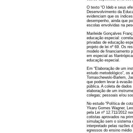
O texto “O Ideb e seus efei
Desenvolvimento da Educaç
evidenciam que os índices 
desempenho, ainda que pos
escolas envolvidas na pes
Marileide Gonçalves Franç
educação especial: correla
privadas de educação espec
projeto de lei nº 69. Os r
modelo de financiamento pú
em especial as filantrópic
educação especial.
Em “Elaboração de um ins
estudo metodológico”, os 
Tomaschewski-Barlem, Jan
que podem levar à evasão
pública. A coleta de dados
elaboração de um instrume
colegas; pessoais e/ou soci
No estudo “Política de co
Ykaru Gomes Wagner, Leona
pela Lei nº 12.711/2012 n
cotistas aprovados na pri
simulação sem o sistema de
interpretado pelas razões 
egressos do ensino médio 