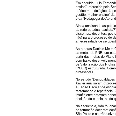
Em seguida, Luis Fernando
ensino”, oferecido pela Se
teórico-metodológico da pe
gestão, melhor ensino” da 
e da “Pedagogia do Aprend
Ainda analisando as polít
da rede estadual paulista?
discentes, docentes, gesto
não) para o processo de d
a necessidade de se questi
As autoras Daniele Meira 
as metas do PNE: um estud
partir das metas do Plan
com baixo desenvolviment
de Valorização dos Profis
(PCCR) estruturado. Como 
professores.
No estudo “Desigualdades n
Xavier analisaram o proce
e Censo Escolar de escol
Matemática e repetência. 
insuficiente estavam conce
decisão da escola, ainda
Na sequência, Adolfo-Ignac
de formação docente: conf
São Paulo e as três univer