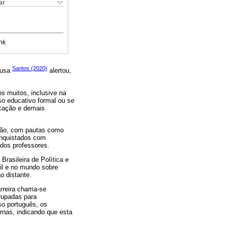
ar
nk
Santos (2020)
ousa
alertou,
s muitos, inclusive na
so educativo formal ou se
ucação e demais
ação, com pautas como
onquistados com
 dos professores.
rasileira de Política e
il e no mundo sobre
o distante.
arreira chama-se
rupadas para
so português, os
rnas, indicando que esta