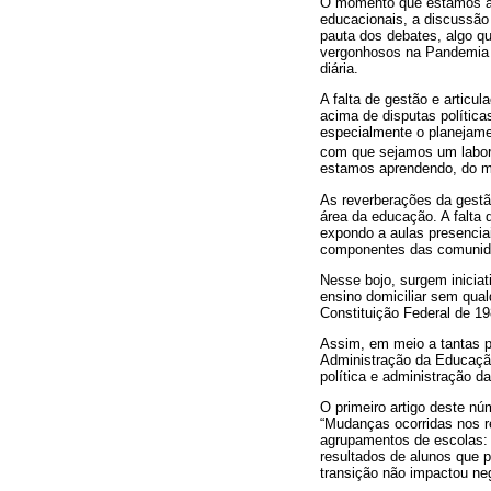
O momento que estamos at
educacionais, a discussão
pauta dos debates, algo qu
vergonhosos na Pandemia d
diária.
A falta de gestão e articu
acima de disputas política
especialmente o planejame
com que sejamos um labor
estamos aprendendo, do mo
As reverberações da gestã
área da educação. A falta 
expondo a aulas presencia
componentes das comunid
Nesse bojo, surgem inicia
ensino domiciliar sem qua
Constituição Federal de 19
Assim, em meio a tantas pe
Administração da Educação
política e administração 
O primeiro artigo deste nú
“Mudanças ocorridas nos r
agrupamentos de escolas: 
resultados de alunos que 
transição não impactou ne