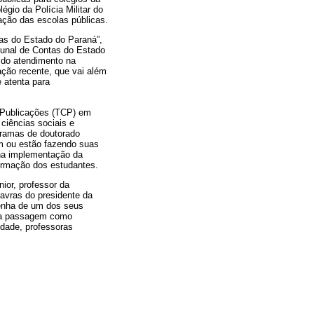
égio da Polícia Militar do
zação das escolas públicas.
as do Estado do Paraná”,
ibunal de Contas do Estado
 do atendimento na
ação recente, que vai além
 atenta para
 Publicações (TCP) em
ciências sociais e
gramas de doutorado
am ou estão fazendo suas
 na implementação da
formação dos estudantes.
or, professor da
avras do presidente da
senha de um dos seus
 sua passagem como
idade, professoras