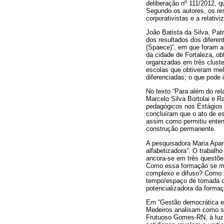
deliberação nº 111/2012, q
Segundo os autores, os r
corporativistas e a relativ
João Batista da Silva, Pat
dos resultados dos difere
(Spaece)”, em que foram a
da cidade de Fortaleza, ob
organizadas em três cluste
escolas que obtiveram melh
diferenciadas, o que pode i
No texto “Para além do rel
Marcelo Silva Bortolai e 
pedagógicos nos Estágios 
concluíram que o ato de e
assim como permitiu ente
construção permanente.
A pesquisadora Maria Apar
alfabetizadora”. O trabalh
ancora-se em três questõe
Como essa formação se mat
complexo e difuso? Como re
tempo/espaço de tomada d
potencializadora da forma
Em “Gestão democrática es
Medeiros analisam como se
Frutuoso Gomes-RN, à luz 