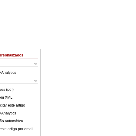
ersonalizados
 Analytics
uês (pdf)
 em XML
itar este artigo
 Analytics
ão automática
este artigo por email