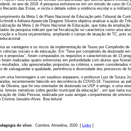
 Federal, no ano de 2019. A pesquisa estrutura-se em um estudo de caso do Col
o Recanto das Emas, e incita o debate sobre a violência escolar e a militari
 cumprimento da Meta 1 do Plano Nacional de Educação pelo Tribunal de Cont
chmidt e Adriana Aparecida Dragone Silveira objetiva analisar a ação do Tr
calização da Meta 1 do Plano Nacional de Educação, que trata da ampliação
ltados da pesquisa indicam que tal fiscalização se caracteriza como uma atu
ução e a lisura orçamentária, ampliando o campo de atuação do TC, pois se
 educacional.
lisa as vantagens e os riscos da implementação de Teses por Compêndio de
 ciências sociais e de educação. Em “Tese por compêndio de doutorado em 
os e propostas”, foram comparados os requisitos e características de 13 pro
 e foram realizadas quatro entrevistas em profundidade com alunos que fizer
 resultados, são apresnetadas propostas ou critérios s serem considerados
o de salvaguardar a qualidade, pertinência e diversidade dos processos de 
com uma homenagem a um saudoso anpaeano, o professor Luiz de Sousa Juni
araíba, recentemente falecido em decorrência do COVID-19. Trazemos as pal
e Oliveira, que foi seu orientador de doutorado na USP e amigo, e uma re
ssia: breves narrativas sobre gestão municipal da educação” , em que narra
ducação de João Pessoa, realizada por suas amigas companheiras de univers
Cristina Januário Alves. Boa leitura!
edagogia do vírus
. Coimbra: Almedina, 2020. [
Links
]