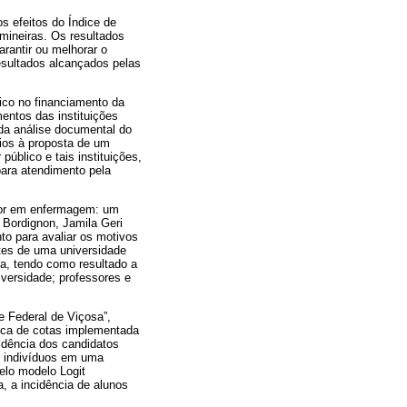
os efeitos do Índice de
mineiras. Os resultados
rantir ou melhorar o
sultados alcançados pelas
ico no financiamento da
mentos das instituições
ada análise documental do
rios à proposta de um
úblico e tais instituições,
para atendimento pela
ior em enfermagem: um
 Bordignon, Jamila Geri
o para avaliar os motivos
tes de uma universidade
va, tendo como resultado a
versidade; professores e
 Federal de Viçosa”,
ica de cotas implementada
idência dos candidatos
s indivíduos em uma
elo modelo Logit
, a incidência de alunos