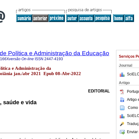
a de Política e Administração da Educação
Serviços P
-166X
versão On-line
ISSN
2447-4193
Journal
olítica e Administração da
oiânia jan./abr 2021 Epub 08-Abr-2022
SciELO
Artigo
EDITORIAL
Portug
Artigo
, saúde e vida
Como c
SciELO
Traduç
Enviar 