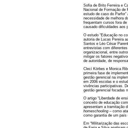
Sofia de Brito Ferreira e 
Nacional de Formação de P
estudo de caso do Parfor”
necessidade de melhora do
frequentam cursos fora de
causado dificuldades aos 
O estudo “Educação no con
autoria de Lucas Pereira a
Santos e Léo César Parent
entrevistas com diferentes
organizacional, entre out
mitigar os fatores negati
de autoridade, de responsa
Clecí Körbes e Monica Rib
primeira fase de implemen
gestão gerencial na imple
em 2006 escolas e o estud
vivências participativas. 
gestão gerencial focadas n
O artigo “Liberdade de ens
conceito de educação como 
apresentam a tramitação de
homeschooling
– como ataq
como garantia de um país 
Em “Militarização das esco
de Faria e Silva analisam 