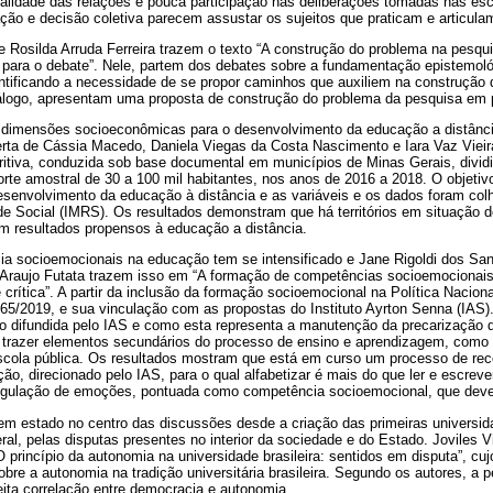
icalidade das relações e pouca participação nas deliberações tomadas nas e
ção e decisão coletiva parecem assustar os sujeitos que praticam e articula
e Rosilda Arruda Ferreira trazem o texto “A construção do problema na pesqui
s para o debate”. Nele, partem dos debates sobre a fundamentação epistemoló
entificando a necessidade de se propor caminhos que auxiliem na construção
logo, apresentam uma proposta de construção do problema da pesquisa em p
dimensões socioeconômicas para o desenvolvimento da educação a distância
erta de Cássia Macedo, Daniela Viegas da Costa Nascimento e Iara Vaz Vie
ritiva, conduzida sob base documental em municípios de Minas Gerais, dividid
te amostral de 30 a 100 mil habitantes, nos anos de 2016 a 2018. O objetivo
envolvimento da educação à distância e as variáveis e os dados foram colhi
e Social (IMRS). Os resultados demonstram que há territórios em situação de
m resultados propensos à educação a distância.
a socioemocionais na educação tem se intensificado e Jane Rigoldi dos San
e Araujo Futata trazem isso em “A formação de competências socioemocionais
 crítica”. A partir da inclusão da formação socioemocional na Política Nacion
765/2019, e sua vinculação com as propostas do Instituto Ayrton Senna (IAS)
o difundida pelo IAS e como esta representa a manutenção da precarização 
o trazer elementos secundários do processo de ensino e aprendizagem, como p
scola pública. Os resultados mostram que está em curso um processo de rec
ão, direcionado pelo IAS, para o qual alfabetizar é mais do que ler e escreve
regulação de emoções, pontuada como competência socioemocional, que deve 
tem estado no centro das discussões desde a criação das primeiras universi
al, pelas disputas presentes no interior da sociedade e do Estado. Joviles Vi
princípio da autonomia na universidade brasileira: sentidos em disputa”, cujo
bre a autonomia na tradição universitária brasileira. Segundo os autores, a p
ita correlação entre democracia e autonomia.