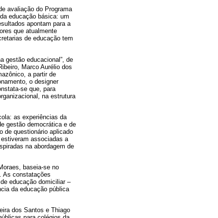
 de avaliação do Programa
 da educação básica: um
esultados apontam para a
sores que atualmente
cretarias de educação tem
a gestão educacional”, de
Ribeiro, Marco Aurélio dos
azônico, a partir de
ionamento, o designer
nstata-se que, para
ganizacional, na estrutura
ola: as experiências da
de gestão democrática e de
 de questionário aplicado
 estiveram associadas a
 inspiradas na abordagem de
 Moraes, baseia-se no
0. As constatações
 de educação domiciliar –
ncia da educação pública
xeira dos Santos e Thiago
públicas para colégios da