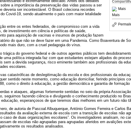
ravessando é extremamente delicado. Antes dos debates
Compartilh
 sobre a importância da preservação das vidas passou a ser
Mais
e deveria ser incontestável. O Brasil coleciona recordes
o Covid-19, sendo atualmente o país com maior letalidade
Mais
Permali
lação entre os entes federados, de compromisso com a vida
s, de investimento em ciência e políticas de saúde,
nto para aquisição de vacinas e insumos de produção fazem
atório do que não se deve fazer em uma Pandemia. Como Boaventura de S
do mais duro, com a cruel pedagogia do vírus.
o trágica do governo federal e de outros agentes públicos tem desdobramento
de uma política integrada faz com que estudantes estejam alijados do proces
is sem a devida segurança, risco eminente também aos profissionais da ed
ades escolares.
tivas catastróficas de deslegitimação da escola e dos profissionais da educ
lquer sentido neste momento, como educação domiciliar, ferindo princípios c
88, como o direito à educação, a gestão democrática e garantia de formação
rdas e ataques, algumas fortemente sentidas no seio da própria Associação B
, seguimos fazendo ciência e divulgando o conhecimento produzido no Bras
da educação, esperançosos de que teremos dias melhores em um futuro não tã
mero, de autoria de Pascoal Albuquerque, António Gomes Ferreira e Carlos B
esultados da avaliação externa de escola com a transição de escolas não ag
o caso de duas organizações escolares”. Os investigadores analisam, no ca
passam de escolas não agrupadas para agrupadas aferidos em avalições exte
gativamente os resultados analisados.