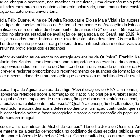
ue as obrigou a adotarem, nas matrizes curriculares, uma dimensão mais prát
esultados mostraram um cenário altamente polarizado, uma comunidade epis
ização da autonomia universitária.
rícia Félix Duarte, Aline de Oliveira Rebouças e Eloisa Maia Vidal são autores
ntes tipos de escolas públicas no Sistema Permanente de Avaliação da Educ
nalisados os resultados de desempenho de alunos da 3ª série de 155 escola
tidos no sistema estadual de avaliação de larga escala do Ceará, em 2019. 
rs, e os dados foram tratados com uso de estatística descritiva. Os result
or desempenho possuem carga horária diária, infraestrutura e outras variávei
nfluir na proficiência dos estudantes.
atório: experiências de escrita no estágio em ensino de Química”, Franklin Ka
Rafaela dos Santos Lima debatem sobre a importância da escrita e da elabor
Supervisionados em Ensino de Química de uma universidade do interior da P
screver e registrar proporcionou o reconhecimento de nuances da formação d
nder a necessidade de uma formação que desenvolva as habilidades de escr
ecida Lapa de Aguiar é autora do artigo “Reverberações do PNAIC na formaç
o apresenta reflexões sobre a formação do Pacto Nacional pela Alfabetização
s: quais são os impactos de uma formação que abrange o território nacional,
erializa na realidade de cada escola? Qual é a concepção de alfabetização
sultado, a autora destaca a defesa do direito à formação continuada, que s
e consciência sobre o fazer pedagógico e sobre a compreensão do papel da
ção humana integral.
colar à luz das ideias de Michel de Certeau”, Benedito José de Queiroz e Ar
 materializa a gestão democrática no cotidiano de duas escolas públicas es
do aporte teórico de Michel de Certeau. Como resultados, os autores indicam