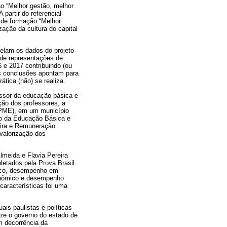
ão “Melhor gestão, melhor
partir do referencial
o de formação “Melhor
ação da cultura do capital
elam os dados do projeto
 de representações de
 e 2017 contribuindo (ou
As conclusões apontam para
tica (não) se realiza.
essor da educação básica e
ão dos professores, a
(PME), em um município
o da Educação Básica e
eira e Remuneração
valorização dos
lmeida e Flavia Pereira
etados pela Prova Brasil
mico, desempenho em
conômico e desempenho
características foi uma
is paulistas e políticas
tre o governo do estado de
m decorrência da