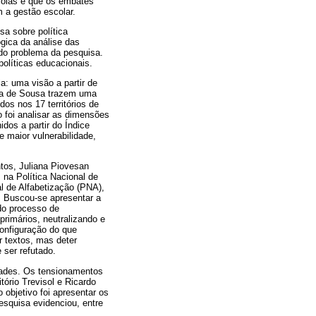
scolas e que os embates
m a gestão escolar.
sa sobre política
gica da análise das
 do problema da pesquisa.
olíticas educacionais.
: uma visão a partir de
ira de Sousa trazem uma
os nos 17 territórios de
 foi analisar as dimensões
dos a partir do Índice
 maior vulnerabilidade,
tos, Juliana Piovesan
 na Política Nacional de
al de Alfabetização (PNA),
. Buscou-se apresentar a
do processo de
rimários, neutralizando e
onfiguração do que
r textos, mas deter
ser refutado.
dades. Os tensionamentos
tório Trevisol e Ricardo
 objetivo foi apresentar os
esquisa evidenciou, entre