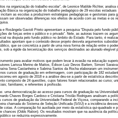
tos na organização do trabalho escolar”, de Leonice Matilde Richter, analisa 
ão Básica na organização do trabalho pedagógico de 29 escolas estaduais 
incitam as escolas a produzirem estratégias pedagógicas e gestoriais para ga
sam ser observadas diferenças nos efeitos de acordo com as metas e os re
quisa.
a e Rosângela Gavioli Prieto apresentam a pesquisa “Disputa pelo fundo públ
ções de forças entre o público e o privado”. Nele, as autoras trazem os argu
ial na disputa pelo fundo público no âmbito do Estado. Para tanto, é realiz
esultados apontam que o conteúdo desse projeto desvela argumentos subsidiá
blico, que se concretiza a partir de uma nova forma de relação entre o poder p
as, sob a égide da terceirização dos serviços destinados ao alunado elegível 
trumento para avaliar motivos que podem levar à evasão na educação super
autores Larissa Merino de Mattos, Edison Luiz Devos Barlem, Simoní Saraiva
aína Sena Castanheira e Sabrina Santos da Rocha elaboraram um instrument
 nos cursos de graduação em enfermagem, com participação de 182 estudan
 ocorreu em agosto de 2018 e a análise deu-se a partir de estatística descriti
nto composto de 24 questões, cujos fatores foram relacionados ao curso; uni
ais; familiares; e referentes à profissão.
tas: uma democratização ao acesso para cursos de graduação na Universidade
rdo Chaves Borges Cardoso e Cristiana Tristão Rodrigues analisam a polít
os cursos de graduação da Universidade Federal de Viçosa, comparando a inc
meira chamada do Sistema de Seleção Unificada (SiSU) e a incidência desse
 cotas. A comparação foi auxiliada por meio da estatística qui-quadrado e p
de chances (Odds Ration). Os resultados mostram que na ausência da política
público se reduziria expressivamente.