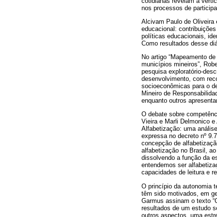
cotidianas revelam a vert
nos processos de participa
Alcivam Paulo de Oliveira 
educacional: contribuiçõe
políticas educacionais, id
Como resultados desse diá
No artigo “Mapeamento de 
municípios mineiros”, Rob
pesquisa exploratório-desc
desenvolvimento, com recor
socioeconômicas para o des
Mineiro de Responsabilidad
enquanto outros apresenta
O debate sobre competênci
Vieira e Marli Delmonico 
Alfabetização: uma análise
expressa no decreto nº 9.
concepção de alfabetizaçã
alfabetização no Brasil, a
dissolvendo a função da e
entendemos ser alfabetizaç
capacidades de leitura e 
O princípio da autonomia 
têm sido motivados, em ger
Garmus assinam o texto “O 
resultados de um estudo so
outros aspectos, uma estre