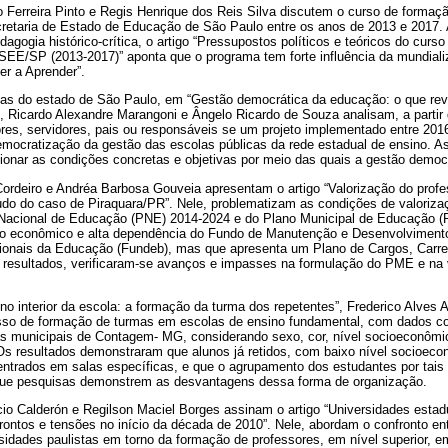
 Ferreira Pinto e Regis Henrique dos Reis Silva discutem o curso de formaç
cretaria de Estado de Educação de São Paulo entre os anos de 2013 e 2017. A 
dagogia histórico-crítica, o artigo “Pressupostos políticos e teóricos do curs
SEE/SP (2013-2017)” aponta que o programa tem forte influência da mundializ
er a Aprender”.
icas do estado de São Paulo, em “Gestão democrática da educação: o que rev
”, Ricardo Alexandre Marangoni e Ângelo Ricardo de Souza analisam, a partir
res, servidores, pais ou responsáveis se um projeto implementado entre 2016
emocratização da gestão das escolas públicas da rede estadual de ensino. 
onar as condições concretas e objetivas por meio das quais a gestão democrá
Cordeiro e Andréa Barbosa Gouveia apresentam o artigo “Valorização do prof
o do caso de Piraquara/PR”. Nele, problematizam as condições de valorizaç
o Nacional de Educação (PNE) 2014-2024 e do Plano Municipal de Educação 
o econômico e alta dependência do Fundo de Manutenção e Desenvolviment
sionais da Educação (Fundeb), mas que apresenta um Plano de Cargos, Carr
resultados, verificaram-se avanços e impasses na formulação do PME e na 
o interior da escola: a formação da turma dos repetentes”, Frederico Alves A
sso de formação de turmas em escolas de ensino fundamental, com dados col
as municipais de Contagem- MG, considerando sexo, cor, nível socioeconô
Os resultados demonstraram que alunos já retidos, com baixo nível socioe
ntrados em salas específicas, e que o agrupamento dos estudantes por tais 
 que pesquisas demonstrem as desvantagens dessa forma de organização.
io Calderón e Regilson Maciel Borges assinam o artigo “Universidades estadua
rontos e tensões no início da década de 2010”. Nele, abordam o confronto en
sidades paulistas em torno da formação de professores, em nível superior, e