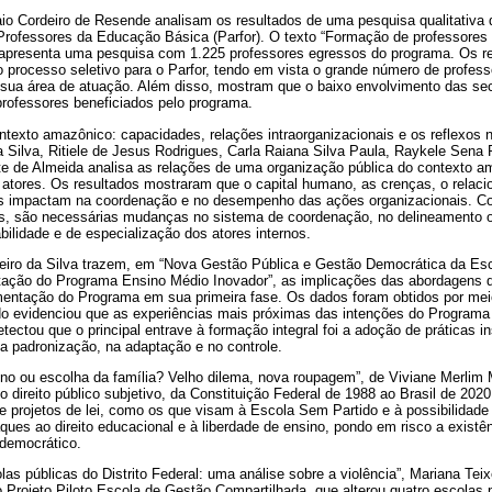
Caio Cordeiro de Resende analisam os resultados de uma pesquisa qualitativa
rofessores da Educação Básica (Parfor). O texto “Formação de professores
 apresenta uma pesquisa com 1.225 professores egressos do programa. Os r
 processo seletivo para o Parfor, tendo em vista o grande número de profes
 sua área de atuação. Além disso, mostram que o baixo envolvimento das se
professores beneficiados pelo programa.
texto amazônico: capacidades, relações intraorganizacionais e os reflexos n
a Silva, Ritiele de Jesus Rodrigues, Carla Raiana Silva Paula, Raykele Sena 
e de Almeida analisa as relações de uma organização pública do contexto am
 atores. Os resultados mostraram que o capital humano, as crenças, o relac
ros impactam na coordenação e no desempenho das ações organizacionais. Co
vos, são necessárias mudanças no sistema de coordenação, no delineamento or
bilidade e de especialização dos atores internos.
eiro da Silva trazem, em “Nova Gestão Pública e Gestão Democrática da Esc
tação do Programa Ensino Médio Inovador”, as implicações das abordagens 
mentação do Programa em sua primeira fase. Os dados foram obtidos por meio
o evidenciou que as experiências mais próximas das intenções do Programa
Detectou que o principal entrave à formação integral foi a adoção de práticas
a padronização, na adaptação e no controle.
ino ou escolha da família? Velho dilema, nova roupagem”, de Viviane Merlim
direito público subjetivo, da Constituição Federal de 1988 ao Brasil de 202
 projetos de lei, como os que visam à Escola Sem Partido e à possibilidade
ues ao direito educacional e à liberdade de ensino, pondo em risco a existê
democrático.
las públicas do Distrito Federal: uma análise sobre a violência”, Mariana Tei
o Projeto Piloto Escola de Gestão Compartilhada, que alterou quatro escolas 