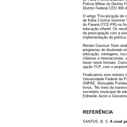
Polícia Militar do Distrito
Distrito Federal CED 308 d
O artigo “Fiscalização do
de Kátia Cristina Sommer S
do Paraná (TCE-PR) na fis
educação infantil. Os resu
da preocupação com a exec
implementação da política
Renato Gazmuri Stein ana
programas de doutorado em
educação: vantagens, risc
chilenos e internacionais,
teses neste formato. Como
opção TCP, com o propósit
Finalizamos este número 
Universidade Federal da P
ANPAE, Romualdo Portela d
livros, “No meio da trave
secretário municipal de e
Edineide Jezini e Giovanna 
REFERÊNCIA
SANTOS, B. S.
A cruel p