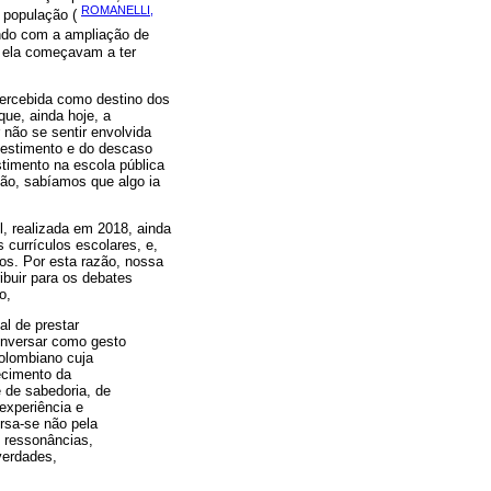
ROMANELLI,
a população (
endo com a ampliação de
a ela começavam a ter
percebida como destino dos
ue, ainda hoje, a
 não se sentir envolvida
vestimento e do descaso
stimento na escola pública
ão, sabíamos que algo ia
, realizada em 2018, ainda
s currículos escolares, e,
dos. Por esta razão, nossa
ibuir para os debates
o,
l de prestar
Conversar como gesto
olombiano cuja
ecimento da
e de sabedoria, de
experiência e
rsa-se não pela
 ressonâncias,
verdades,