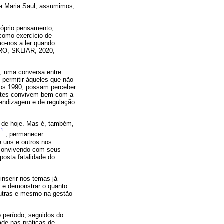
na Maria Saul, assumimos,
próprio pensamento,
como exercício de
o-nos a ler quando
IRO, SKLIAR, 2020,
, uma conversa entre
 permitir àqueles que não
nos 1990, possam perceber
antes convivem bem com a
rendizagem e de regulação
l de hoje. Mas é, também,
1
e
, permanecer
e uns e outros nos
 convivendo com seus
posta fatalidade do
inserir nos temas já
r e demonstrar o quanto
 outras e mesmo na gestão
 período, seguidos do
de nas práticas de