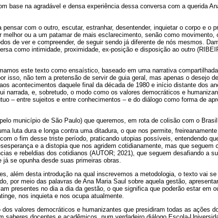
om base na agradável e densa experiência dessa conversa com a querida A
a pensar com o outro, escutar, estranhar, desentender, inquietar o corpo e o 
r melhor ou a um patamar de mais esclarecimento, senão como movimento, 
dos de ver e compreender, de seguir sendo já diferente de nós mesmos. Dam
rsa como intimidade, proximidade, ex-posição e disposição ao outro (RIBE
rmamos este texto como ensaístico, baseado em uma narrativa compartilhada
r isso, não tem a pretensão de servir de guia geral, mas apenas o desejo de
aos acontecimentos daquele final da década de 1980 e início distante dos a
qui narrada, e, sobretudo, o modo como os valores democráticos e humaniz
útuo – entre sujeitos e entre conhecimentos – e do diálogo como forma de ap
 pelo município de São Paulo) que queremos, em rota de colisão com o Brasi
ma luta dura e longa contra uma ditadura, o que nos permite, freireanament
om o fim desse triste período, praticando utopias possíveis, entendendo qu
desesperança e a distopia que nos agridem cotidianamente, mas que seguem
cias e rebeldias dos cotidianos (AUTOR; 2021), que seguem desafiando a su
re já se opunha desde suas primeiras obras.
es, além desta introdução na qual inscrevemos a metodologia, o texto vai se 
do, por meio das palavras de Ana Maria Saul sobre aquela gestão, apresenta
vam presentes no dia a dia da gestão, o que significa que poderão estar em
atinge, nos inquieta e nos ocupa atualmente.
o dos valores democráticos e humanizantes que presidiram todas as ações do
 saberes docentes e acadêmicos, num verdadeiro diálogo Escola-Universida