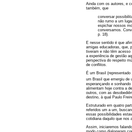
Ainda com os autores, e c
também, que
conversar possibilit
não rumo a um luga
espichar nossos mo
conversamos. Conve
p. 18).
E nesse sentido é que afi
amigas educadoras, que, po
tiveram e não têm acesso 
a experiência de gestão a
perspectiva do respeito m
de conflitos.
É um Brasil (representado
um Brasil que emergiu de u
esperançando e sonhando c
alimentam hoje contra a 
outros, com as desobediên
destino, à qual Paulo Frei
Estruturado em quatro part
referidos um a um, buscan
essas possibilidades esta
cotidiana daquilo que nos 
Assim, iniciaremos faland
modo como dialogaram com