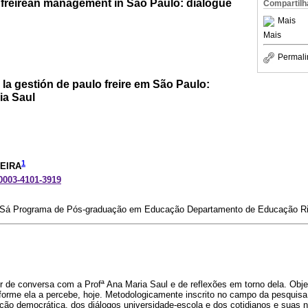
n freirean management in Sao Paulo: dialogue
Compartilh
Mais
Mais
Permali
n la gestión de paulo freire em São Paulo:
ia Saul
1
EIRA
-0003-4101-3919
 Sá Programa de Pós-graduação em Educação Departamento de Educação Rio 
ir de conversa com a Profª Ana Maria Saul e de reflexões em torno dela. Obje
orme ela a percebe, hoje. Metodologicamente inscrito no campo da pesquisa 
ão democrática, dos diálogos universidade-escola e dos cotidianos e suas n