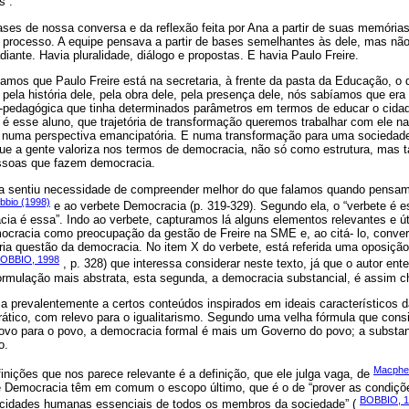
s”.
 bases de nossa conversa e da reflexão feita por Ana a partir de suas memória
o processo. A equipe pensava a partir de bases semelhantes às dele, mas não
iante. Havia pluralidade, diálogo e propostas. E havia Paulo Freire.
mos que Paulo Freire está na secretaria, à frente da pasta da Educação, o 
ela história dele, pela obra dele, pela presença dele, nós sabíamos que er
o-pedagógica que tinha determinados parâmetros em termos de educar o cida
é esse aluno, que trajetória de transformação queremos trabalhar com ele na
r numa perspectiva emancipatória. E numa transformação para uma sociedad
 que a gente valoriza nos termos de democracia, não só como estrutura, ma
essoas que fazem democracia.
na sentiu necessidade de compreender melhor do que falamos quando pensam
bbio (1998)
e ao verbete Democracia (p. 319-329). Segundo ela, o “verbete é e
a é essa”. Indo ao verbete, capturamos lá alguns elementos relevantes e út
ocracia como preocupação da gestão de Freire na SME e, ao citá- lo, conv
ria questão da democracia. No item X do verbete, está referida uma oposição
OBBIO, 1998
, p. 328) que interessa considerar neste texto, já que o autor ent
ormulação mais abstrata, esta segunda, a democracia substancial, é assim 
ia prevalentemente a certos conteúdos inspirados em ideais característicos d
tico, com relevo para o igualitarismo. Segundo uma velha fórmula que cons
vo para o povo, a democracia formal é mais um Governo do povo; a substan
o.
Macphe
nições que nos parece relevante é a definição, que ele julga vaga, de
de Democracia têm em comum o escopo último, que é o de “prover as condições
BOBBIO, 1
cidades humanas essenciais de todos os membros da sociedade” (