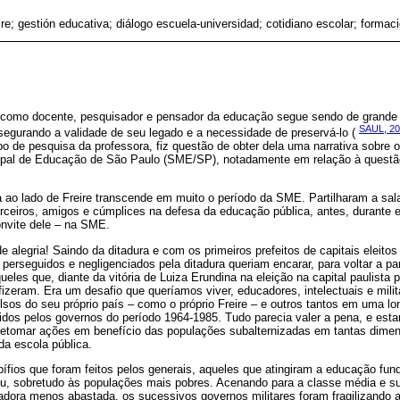
re; gestión educativa; diálogo escuela-universidad; cotidiano escolar; formac
e como docente, pesquisador e pensador da educação segue sendo de grande 
SAUL, 2
segurando a validade de seu legado e a necessidade de preservá-lo (
po de pesquisa da professora, fiz questão de obter dela uma narrativa sobre
cipal de Educação de São Paulo (SME/SP), notadamente em relação à questão d
a ao lado de Freire transcende em muito o período da SME. Partilharam a sal
ceiros, amigos e cúmplices na defesa da educação pública, antes, durante 
onvite dele – na SME.
alegria! Saindo da ditadura e com os primeiros prefeitos de capitais eleitos 
perseguidos e negligenciados pela ditadura queriam encarar, para voltar a par
eles que, diante da vitória de Luiza Erundina na eleição na capital paulista
 fizeram. Era um desafio que queríamos viver, educadores, intelectuais e mili
lsos do seu próprio país – como o próprio Freire – e outros tantos em uma lo
dos pelos governos do período 1964-1985. Tudo parecia valer a pena, e estar
retomar ações em benefício das populações subalternizadas em tantas dimen
da escola pública.
ífios que foram feitos pelos generais, aqueles que atingiram a educação fun
, sobretudo às populações mais pobres. Acenando para a classe média e s
hadora menos abastada, os sucessivos governos militares foram fragilizando