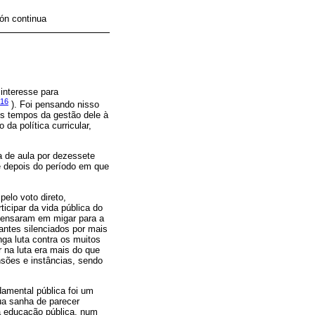
ión continua
interesse para
016
). Foi pensando nisso
 os tempos da gestão dele à
a política curricular,
a de aula por dezessete
e depois do período em que
pelo voto direto,
ticipar da vida pública do
 pensaram em migar para a
tantes silenciados por mais
nga luta contra os muitos
 na luta era mais do que
sões e instâncias, sendo
damental pública foi um
ua sanha de parecer
 a educação pública, num