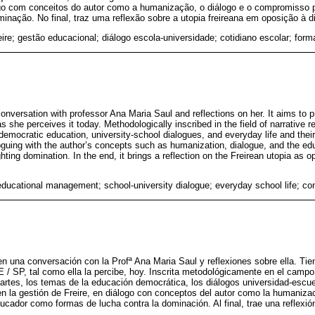
ogo com conceitos do autor como a humanização, o diálogo e o compromisso 
inação. No final, traz uma reflexão sobre a utopia freireana em oposição à dis
ire; gestão educacional; diálogo escola-universidade; cotidiano escolar; for
nversation with professor Ana Maria Saul and reflections on her. It aims to p
he perceives it today. Methodologically inscribed in the field of narrative re
democratic education, university-school dialogues, and everyday life and their
guing with the author’s concepts such as humanization, dialogue, and the educ
ing domination. In the end, it brings a reflection on the Freirean utopia as o
educational management; school-university dialogue; everyday school life; co
 una conversación con la Profª Ana Maria Saul y reflexiones sobre ella. Tie
E / SP, tal como ella la percibe, hoy. Inscrita metodológicamente en el campo
partes, los temas de la educación democrática, los diálogos universidad-escuel
en la gestión de Freire, en diálogo con conceptos del autor como la humanizaci
ucador como formas de lucha contra la dominación. Al final, trae una reflexión