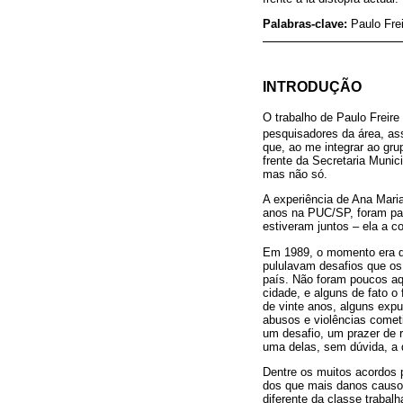
Palabras-clave:
Paulo Frei
INTRODUÇÃO
O trabalho de Paulo Freir
pesquisadores da área, as
que, ao me integrar ao gru
frente da Secretaria Muni
mas não só.
A experiência de Ana Mari
anos na PUC/SP, foram par
estiveram juntos – ela a c
Em 1989, o momento era de 
pululavam desafios que os 
país. Não foram poucos aqu
cidade, e alguns de fato o
de vinte anos, alguns expu
abusos e violências cometi
um desafio, um prazer de 
uma delas, sem dúvida, a 
Dentre os muitos acordos p
dos que mais danos causou
diferente da classe trabal