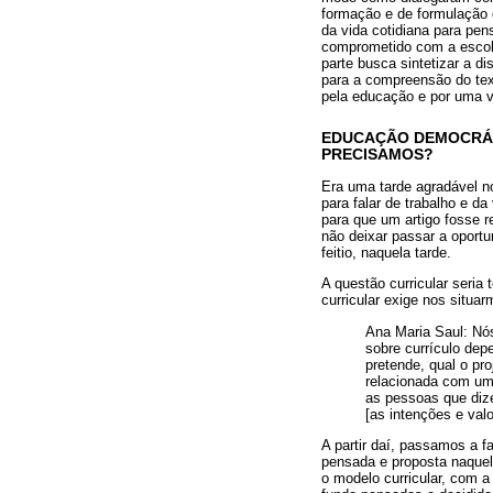
formação e de formulação 
da vida cotidiana para pen
comprometido com a escola 
parte busca sintetizar a d
para a compreensão do tex
pela educação e por uma v
EDUCAÇÃO DEMOCRÁT
PRECISAMOS?
Era uma tarde agradável n
para falar de trabalho e d
para que um artigo fosse r
não deixar passar a oport
feitio, naquela tarde.
A questão curricular seria 
curricular exige nos situa
Ana Maria Saul: Nó
sobre currículo de
pretende, qual o pr
relacionada com um
as pessoas que diz
[as intenções e valo
A partir daí, passamos a f
pensada e proposta naquel
o modelo curricular, com 