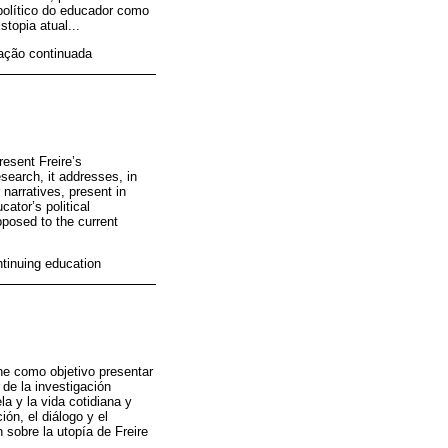
político do educador como
topia atual...
mação continuada
resent Freire’s
search, it addresses, in
 narratives, present in
ator’s political
pposed to the current
ntinuing education
ne como objetivo presentar
 de la investigación
a y la vida cotidiana y
ón, el diálogo y el
 sobre la utopía de Freire