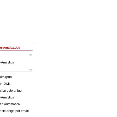
ersonalizados
 Analytics
uês (pdf)
 em XML
itar este artigo
 Analytics
ão automática
este artigo por email