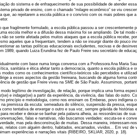
liação do sistema e de enfraquecimento de sua possibilidade de atender ess
istema privado de ensino, com o chamado “milagre econômico” se viu cresc
a que, ao rejeitarem a escola pública e o convívio com os mais pobres que 
etor.
o que fragilmente formulado, a escola pública passou a ser crescentemente 
uma escola melhor e a difusão dessa máxima foi se ampliando. De tal modo q
não se sente afetada pelos muitos ataques que a escola pública recebe, por
esmo aqueles que a frequentam, tendem a não se insurgir diante do pouco in
estionar as tantas políticas educacionais excludentes, nocivas e de desinve
m 1989, quando Luiza Erundina fez de Paulo Freire seu secretário de educaç
ividualmente com base numa longa conversa com a Professora Ana Maria Saul
lítica, sanitária e ética afetar tanto a democracia, quanto a escola pública e o
os modos como os conhecimentos científico-teóricos são percebidos e utiliza
irige a esses aspectos da gestão freireana, buscando de alguma forma contr
eriência de gestão que Freire viveu na SME de São Paulo. Assumimos, portant
modo legítimo de investigação, de relação, porque implica uma forma especia
r(se) e indagar(se) a partir da experiência, da vivência, das falas do outro. 
omo princípio e metodologia, como nos ensinam os Emberas, povo indígena c
 na premissa da escuta: semeadura do silêncio, suspensão da pressa, esqu
a como tentativa de enxergar o outro e sua voz, sempre grávida de histórias 
 para receber e deixar-se banhar pela palavra alheia, as ressonâncias de sua 
 conversações, falas e narrativas, não buscamos verdades: escuta-se e conve
verdade, mas pela desconstrução de muitas. Dessa maneira, interessam-nos
as, relatos com alguém dentro, habitados, encarnados, vividos... Em vez de 
nimam experiências e narrações vitais (RIBEIRO, SKLIAR, 2020, p. 18).