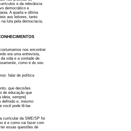
rrículos e da relevância
ivo democrático e
nia. A quarta e última
is aos leitores, tanto
na luta pela democracia,
 CONHECIMENTOS
u costumamos nos encontrar
ordo era uma entrevista,
 da vida e a vontade de
erosamente, como é do seu
os: falar de política
nto, que decisões
so de educação que
a ideia, sempre]
o definido e, mesmo
 você pode lê-las
a curricular da SME/SP foi
mo é e como vai fazer com
 ter essas questões de