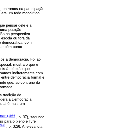
s, entramos na participação
 era um todo monolítico,
que pensar dele e a
a uma posição
dão na perspectiva
 escola ou fora da
e democrática, com
s também como
os a democracia. Foi ao
special, mostra o que é
eis à reflexão que
ersamos indiretamente com
 entre democracia formal e
ende que, ao contrário da
chamada
a tradição do
idera a Democracia
cial é mais um
rson (1966
, p. 37), segundo
 para o pleno e livre
998
, p. 329). A relevância