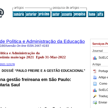
a de Política e Administração da Educação
Serviços P
-166X
versão On-line
ISSN
2447-4193
Journal
olítica e Administração da
Goiânia maio/ago 2021 Epub 31-Mar-2022
SciELO
Artigo
n22021.113178
DOSSIÊ “PAULO FREIRE E A GESTÃO EDUCACIONAL”
Portug
Artigo
r na gestão freireana em São Paulo:
Como c
Maria Saul
SciELO
Traduç
Enviar 