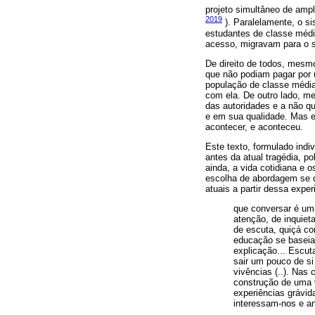
projeto simultâneo de amp
2019
). Paralelamente, o s
estudantes de classe médi
acesso, migravam para o s
De direito de todos, mesm
que não podiam pagar por 
população de classe média 
com ela. De outro lado, m
das autoridades e a não qu
e em sua qualidade. Mas e
acontecer, e aconteceu.
Este texto, formulado ind
antes da atual tragédia, po
ainda, a vida cotidiana e 
escolha de abordagem se d
atuais a partir dessa exp
que conversar é um 
atenção, de inquieta
de escuta, quiçá c
educação se baseia
explicação... Escut
sair um pouco de si
vivências (..). Nas
construção de uma 
experiências grávid
interessam-nos e a