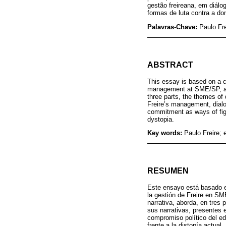
gestão freireana, em diál
formas de luta contra a dom
Palavras-Chave:
Paulo Fre
ABSTRACT
This essay is based on a co
management at SME/SP, as s
three parts, the themes of 
Freire’s management, dialo
commitment as ways of fight
dystopia.
Key words:
Paulo Freire; 
RESUMEN
Este ensayo está basado en
la gestión de Freire en SM
narrativa, aborda, en tres 
sus narrativas, presentes 
compromiso político del ed
frente a la distopía actual.