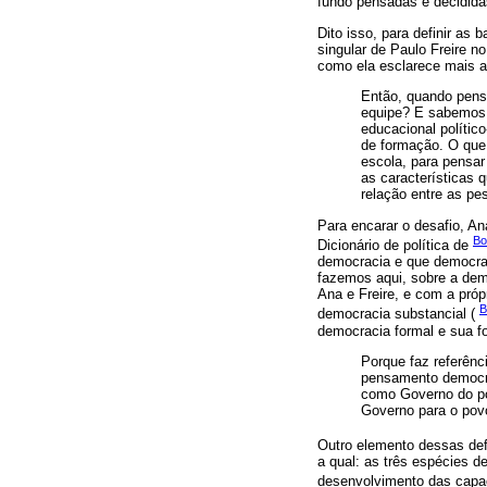
fundo pensadas e decidida
Dito isso, para definir as
singular de Paulo Freire n
como ela esclarece mais ad
Então, quando pensa
equipe? E sabemos p
educacional polític
de formação. O que 
escola, para pensa
as características
relação entre as p
Para encarar o desafio, A
Bo
Dicionário de política de
democracia e que democraci
fazemos aqui, sobre a dem
Ana e Freire, e com a próp
B
democracia substancial (
democracia formal e sua f
Porque faz referênc
pensamento democrá
como Governo do po
Governo para o pov
Outro elemento dessas defi
a qual: as três espécies 
desenvolvimento das capa