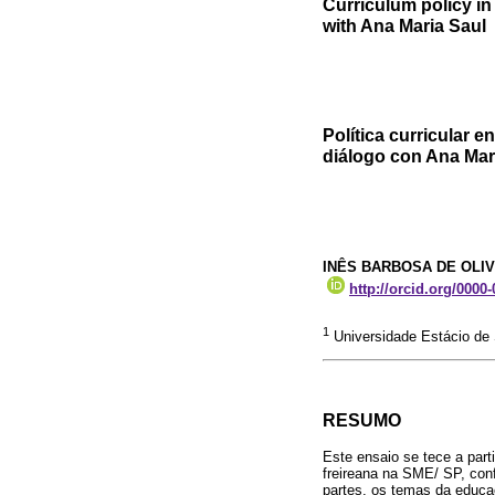
Curriculum policy i
with Ana Maria Saul
Política curricular e
diálogo con Ana Mar
INÊS BARBOSA DE OLIV
http://orcid.org/0000
1
Universidade Estácio de
RESUMO
Este ensaio se tece a part
freireana na SME/ SP, conf
partes, os temas da educaç