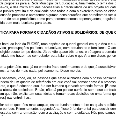
de propostas para a Rede Municipal de Educação e, finalmente, o tema dos cu
sá-los, e das micro atitudes necessárias à credibilidade de um projeto educat
pública gratuita e de qualidade para todos e com o exercício pleno da cidada
iscussão proposta e apresentar algumas considerações que acreditamos ser úte
to e de seus propósitos como para permanecermos esperançantes, seguindo 
ida com mais boniteza para todxs.
ICA PARA FORMAR CIDADÃOS ATIVOS E SOLIDÁRIOS: DE QUE
o hotel ao lado da PUC/SP, uma espécie de quartel general em que Ana e e
a vida, preocupações políticas, educativas, com estudantes e familiares. O ac
edigido pouco tempo depois. Já se vão quase três anos, e só agora a correria
unidade me trazem ao computador para falar sobre o que Ana me disse, gen
tema prioritário, mas já na primeira frase confirmamos o de que já suspeitávam
rmos, antes de mais nada, politicamente. Disse-me ela:
s sabemos, você, eu, as pessoas que estão alinhadas com o nosso pensame
pendem de um quadro de referência em que você vai pensar como é o proces
ojeto, o que é educar e qual é o ser humano que você pretende formar. [E ess
a utopia de sociedade. Então, não dá pra pensar currículo sem esse context
em que não, explicitam suas ideias e tomam suas decisões de uma forma que
res] nas entrelinhas.
alar sobre questões mais amplas, esses fundamentos sobre os quais a polític
e período. Primeiramente, segundo Ana, “isso é fundamental para decidir co
a escola, com a formação, com a avaliação e com a didática. Nós precisamos