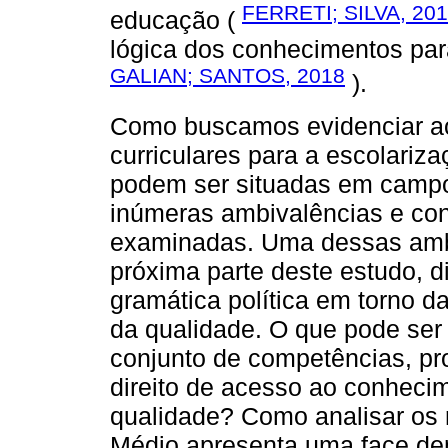
FERRETI; SILVA, 20
educação (
lógica dos conhecimentos par
GALIAN; SANTOS, 2018
).
Como buscamos evidenciar ao 
curriculares para a escolariz
podem ser situadas em campo
inúmeras ambivalências e con
examinadas. Uma dessas amb
próxima parte deste estudo, d
gramática política em torno d
da qualidade. O que pode ser d
conjunto de competências, p
direito de acesso ao conhec
qualidade? Como analisar os
Médio apresenta uma face dem