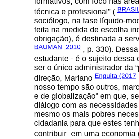
formativos, com foco nas áre
BRASIL
técnica e profissional” (
sociólogo, na fase líquido-mo
feita na medida de escolha ind
obrigação), é destinada a serv
BAUMAN, 2010
, p. 330). Dessa
estudante - é o sujeito dessa c
ser o único administrador da “
Enguita (2017
direção, Mariano
nosso tempo são outros, marc
e de globalização” em que, s
diálogo com as necessidades
mesmo os mais pobres necess
cidadania para que estes ten
contribuir- em uma economia 