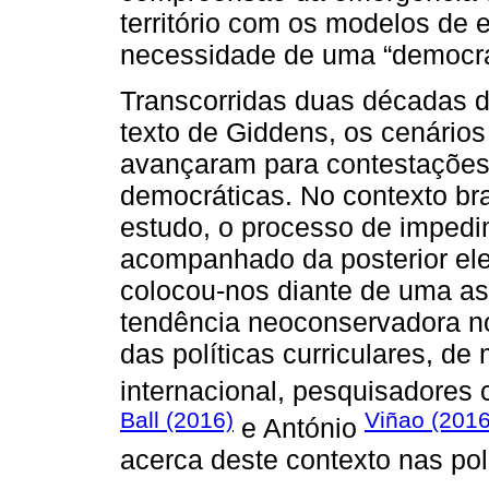
território com os modelos de 
necessidade de uma “democrat
Transcorridas duas décadas 
texto de Giddens, os cenário
avançaram para contestações
democráticas. No contexto bras
estudo, o processo de impedi
acompanhado da posterior ele
colocou-nos diante de uma a
tendência neoconservadora no 
das políticas curriculares, de 
internacional, pesquisadores
Ball (2016)
Viñao (2016
e António
acerca deste contexto nas pol