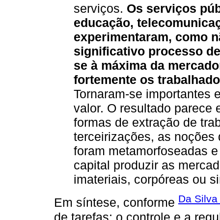
serviços.
Os serviços púb
educação, telecomunicaç
experimentaram, como nã
significativo processo d
se à máxima da mercador
fortemente os trabalhador
Tornaram-se importantes 
valor. O resultado parece 
formas de extração de tra
terceirizações, as noçõe
foram metamorfoseadas e 
capital produzir as mercad
imateriais, corpóreas ou s
Da Silva
Em síntese, conforme
de tarefas; o controle e a reg