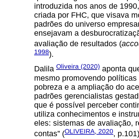
introduzida nos anos de 1990,
criada por FHC, que visava m
padrões do universo empresar
ensejavam a desburocratizaçã
avaliação de resultados (
accou
1998
).
Oliveira (2020)
Dalila
aponta que
mesmo promovendo políticas q
pobreza e a ampliação do ac
padrões gerencialistas gesta
que é possível perceber cont
utiliza conhecimentos e instr
eles: sistemas de avaliação, 
OLIVEIRA, 2020
contas” (
, p.101)