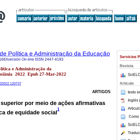
a de Política e Administração da Educação
Servicios 
166X
versión On-line
ISSN
2447-4193
Revista
olítica e Administração da
Goiânia 2022 Epub 27-Mar-2022
SciELO
Articulo
n002022.120737
ARTIGOS
texto 
Inglés 
superior por meio de ações afirmativas
Articu
1
ca de equidade social
Como c
SciELO
Traduc