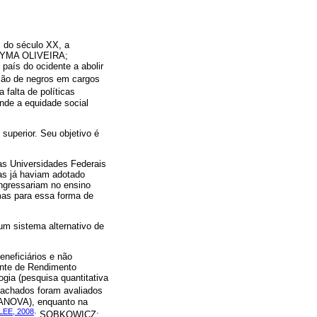
l do século XX, a
 BAYMA OLIVEIRA;
 país do ocidente a abolir
ação de negros em cargos
 falta de políticas
ende a equidade social
superior. Seu objetivo é
nas Universidades Federais
cas já haviam adotado
ingressariam no ensino
rmas para essa forma de
um sistema alternativo de
neficiários e não
ente de Rendimento
gia (pesquisa quantitativa
s achados foram avaliados
 (ANOVA), enquanto na
LEE, 2008
; SOBKOWICZ;