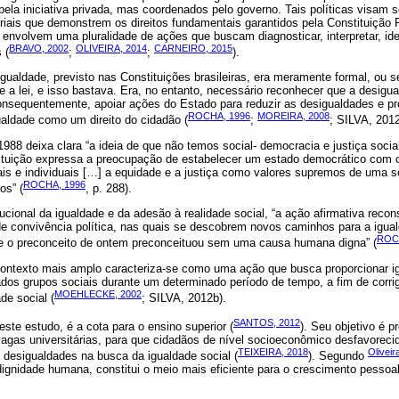
pela iniciativa privada, mas coordenados pelo governo. Tais políticas visam 
riais que demonstrem os direitos fundamentais garantidos pela Constituição 
envolvem uma pluralidade de ações que buscam diagnosticar, interpretar, ident
BRAVO, 2002
OLIVEIRA, 2014
CARNEIRO, 2015
 (
;
;
).
 igualdade, previsto nas Constituições brasileiras, era meramente formal, ou s
e a lei, e isso bastava. Era, no entanto, necessário reconhecer que a desigu
consequentemente, apoiar ações do Estado para reduzir as desigualdades e pr
ROCHA, 1996
MOREIRA, 2008
aldade como um direito do cidadão (
;
; SILVA, 2012
988 deixa clara “a ideia de que não temos social- democracia e justiça social
tituição expressa a preocupação de estabelecer um estado democrático com o
iais e individuais […] a equidade e a justiça como valores supremos de uma s
ROCHA, 1996
os” (
, p. 288).
tucional da igualdade e da adesão à realidade social, “a ação afirmativa recons
de convivência política, nas quais se descobrem novos caminhos para a igual
ROC
que o preconceito de ontem preconceituou sem uma causa humana digna” (
ontexto mais amplo caracteriza-se como uma ação que busca proporcionar ig
dos grupos sociais durante um determinado período de tempo, a fim de corri
MOEHLECKE, 2002
de social (
; SILVA, 2012b).
SANTOS, 2012
este estudo, é a cota para o ensino superior (
). Seu objetivo é 
 vagas universitárias, para que cidadãos de nível socioeconômico desfavorec
TEIXEIRA, 2018
Oliveir
s desigualdades na busca da igualdade social (
). Segundo
gnidade humana, constitui o meio mais eficiente para o crescimento pessoal 