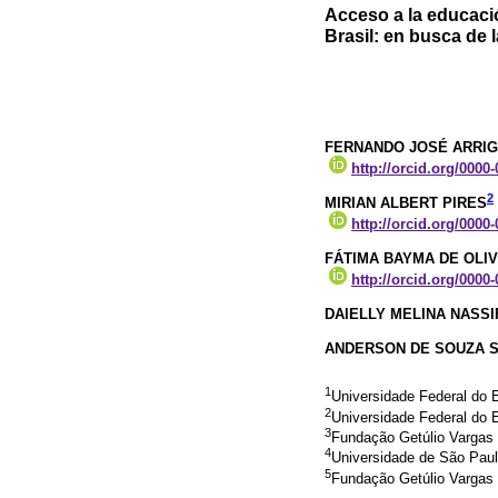
Acceso a la educació
Brasil: en busca de 
FERNANDO JOSÉ ARRIG
http://orcid.org/0000
2
MIRIAN ALBERT PIRES
http://orcid.org/0000
FÁTIMA BAYMA DE OLIV
http://orcid.org/0000
DAIELLY MELINA NASS
ANDERSON DE SOUZA 
1
Universidade Federal do E
2
Universidade Federal do E
3
Fundação Getúlio Vargas E
4
Universidade de São Paul
5
Fundação Getúlio Vargas 