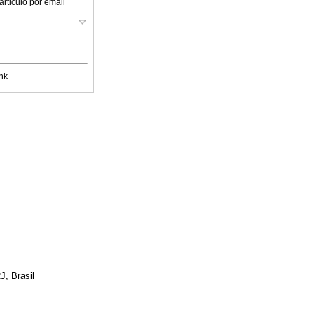
articulo por email
nk
J, Brasil