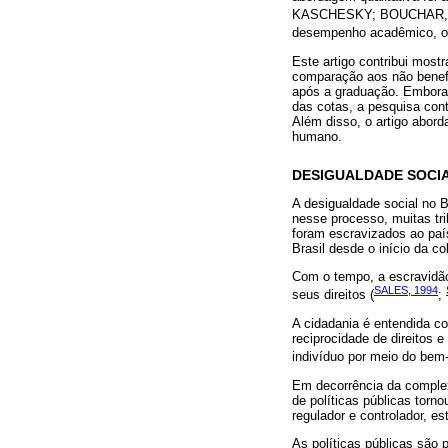
KASCHESKY; BOUCHAR,
desempenho acadêmico, o 
Este artigo contribui mos
comparação aos não benefi
após a graduação. Embora 
das cotas, a pesquisa contr
Além disso, o artigo abord
humano.
DESIGUALDADE SOCIA
A desigualdade social no B
nesse processo, muitas tr
foram escravizados ao paí
Brasil desde o início da c
Com o tempo, a escravidão 
SALES, 1994
seus direitos (
;
A cidadania é entendida c
reciprocidade de direitos 
indivíduo por meio do bem-
Em decorrência da comple
de políticas públicas tor
regulador e controlador, e
As políticas públicas são 