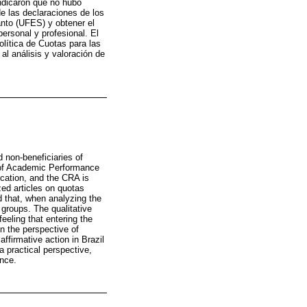
indicaron que no hubo
e las declaraciones de los
anto (UFES) y obtener el
ersonal y profesional. El
olítica de Cuotas para las
al análisis y valoración de
d non-beneficiaries of
t of Academic Performance
ucation, and the CRA is
zed articles on quotas
nd that, when analyzing the
groups. The qualitative
eeling that entering the
in the perspective of
ffirmative action in Brazil
a practical perspective,
ence.