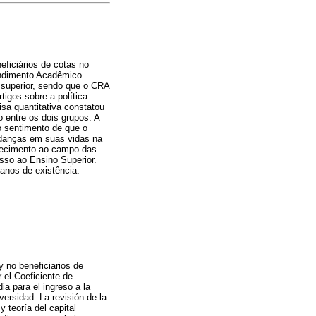
eficiários de cotas no
endimento Acadêmico
 superior, sendo que o CRA
tigos sobre a política
isa quantitativa constatou
 entre os dois grupos. A
o sentimento de que o
udanças em suas vidas na
nhecimento ao campo das
esso ao Ensino Superior.
 anos de existência.
 y no beneficiarios de
el Coeficiente de
a para el ingreso a la
ersidad. La revisión de la
y teoría del capital