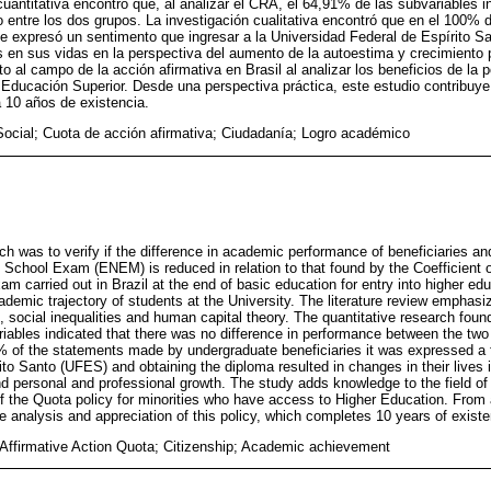
uantitativa encontró que, al analizar el CRA, el 64,91% de las subvariables 
 entre los dos grupos. La investigación cualitativa encontró que en el 100% d
se expresó un sentimento que ingresar a la Universidad Federal de Espírito S
 en sus vidas en la perspectiva del aumento de la autoestima y crecimiento p
 al campo de la acción afirmativa en Brasil al analizar los beneficios de la p
Educación Superior. Desde una perspectiva práctica, este estudio contribuye 
a 10 años de existencia.
Social; Cuota de acción afirmativa; Ciudadanía; Logro académico
ch was to verify if the difference in academic performance of beneficiaries an
h School Exam (ENEM) is reduced in relation to that found by the Coefficien
 carried out in Brazil at the end of basic education for entry into higher ed
demic trajectory of students at the University. The literature review emphasi
es, social inequalities and human capital theory. The quantitative research fou
ables indicated that there was no difference in performance between the two 
% of the statements made by undergraduate beneficiaries it was expressed a f
ito Santo (UFES) and obtaining the diploma resulted in changes in their lives 
d personal and professional growth. The study adds knowledge to the field of a
of the Quota policy for minorities who have access to Higher Education. From 
he analysis and appreciation of this policy, which completes 10 years of exist
; Affirmative Action Quota; Citizenship; Academic achievement