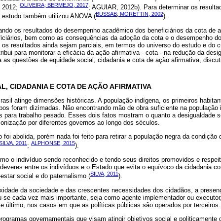
OLIVEIRA; BERMEJO, 2017
 2012;
; AGUIAR, 2012b). Para determinar os resulta
BUSSAB; MORETTIN, 2002
estudo também utilizou ANOVA (
).
trando os resultados do desempenho acadêmico dos beneficiários da cota de 
ciários, bem como as consequências da adoção da cota e o desempenho dos 
os resultados ainda sejam parciais, em termos do universo do estudo e do 
ibui para monitorar a eficácia da ação afirmativa - cota - na redução da desig
a as questões de equidade social, cidadania e cota de ação afirmativa, discuti
L, CIDADANIA E COTA DE AÇÃO AFIRMATIVA
rasil atinge dimensões históricas. A população indígena, os primeiros habitant
ibos foram dizimadas. Não encontrando mão de obra suficiente na população i
s para trabalho pesado. Esses dois fatos mostram o quanto a desigualdade s
olonização por diferentes governos ao longo dos séculos.
foi abolida, porém nada foi feito para retirar a população negra da condição 
SILVA, 2011
ALPHONSE, 2015
;
).
omo o indivíduo sendo reconhecido e tendo seus direitos promovidos e respei
e deveres entre os indivíduos e o Estado que evita o equívoco da cidadania c
SILVA, 2011
estar social e do paternalismo (
).
xidade da sociedade e das crescentes necessidades dos cidadãos, a presen
nou-se cada vez mais importante, seja como agente implementador ou executo
ste último, nos casos em que as políticas públicas são operados por terceiros.
programas governamentais que visam atingir objetivos social e politicamente