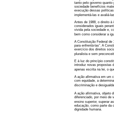
tanto pelo governo quanto 
sociedade benefícios mate
execução dessas políticas 
implementá-las e avaliá-las
Antes de 1988, o direito à
considerados iguais perant
vivida pela sociedade e, 
bem como considerar a igu
A Constituição Federal de 1
para enfrentá-las”. A Cons
exercício dos direitos soc
pluralista e sem preconceit
E à luz do princípio consti
introduz novas propostas 
apenas escrita na lei, o 
A ação afirmativa em um c
com equidade, a determina
discriminação e desigualda
A ação afirmativa, objeto d
diferenciado, por meio de
ensino superior, superar a
educação, como parte da di
dignidade humana.