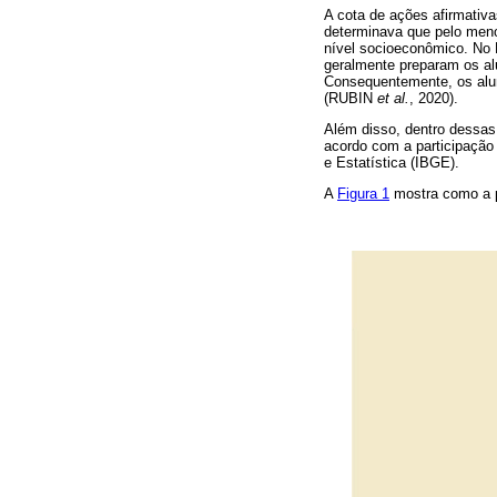
A cota de ações afirmativa
determinava que pelo meno
nível socioeconômico. No B
geralmente preparam os al
Consequentemente, os alun
(RUBIN
et al.
, 2020).
Além disso, dentro dessas
acordo com a participação
e Estatística (IBGE).
A
Figura 1
mostra como a p