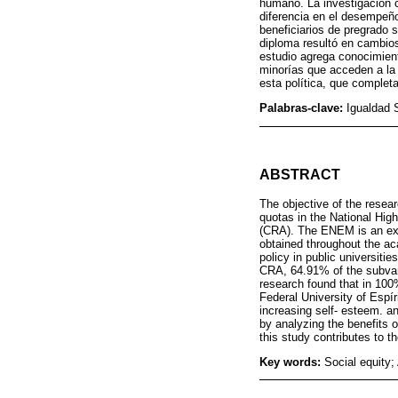
humano. La investigación c
diferencia en el desempeño
beneficiarios de pregrado 
diploma resultó en cambios
estudio agrega conocimiento
minorías que acceden a la 
esta política, que complet
Palabras-clave:
Igualdad 
ABSTRACT
The objective of the resear
quotas in the National Hig
(CRA). The ENEM is an exam
obtained throughout the aca
policy in public universiti
CRA, 64.91% of the subvari
research found that in 100
Federal University of Espír
increasing self- esteem. an
by analyzing the benefits 
this study contributes to t
Key words:
Social equity