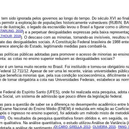
l tem sido ignorada pelos governos ao longo do tempo. Do século XVI ao fina
ra permitir a exploração de populações historicamente vulneráveis (RUBIN;
 de ilustração, o legado da escravidão levou o Brasil a figurar como o último
TARLING, 2018
) e a perpetuar desigualdades expressas pela baixa represent
LTHOUR, 2018
). O descaso com as minorias, tornando-as invisíveis, resultou na
te das desigualdades sociais. A Constituição Federal brasileira de 1988 ent
ece atenção do Estado, legitimando medidas para combatê-la.
as políticas públicas adotadas para promover o acesso de minorias ao ensino 
unta: as cotas no ensino superior reduzem as desigualdades sociais?
ior é um tema muito recente no Brasil. Foi instituído e tornou-se obrigatório 
ederal 12.711/12. Apesar de ser uma lei recente, várias universidades públi
ue beneficia minorias que, pela sua condição socioeconômica, dificilmente 
além de tornar obrigatória a cota nas Universidades Federais, estabelece as no
 Federal do Espírito Santo (UFES), onde foi realizada esta pesquisa, adota 
Social, um sistema de admissão que pouco difere da legislação federal.
tas para a questão de saber se a diferença no desempenho acadêmico entre be
o Exame Nacional do Ensino Médio (ENEM) é reduzida em relação ao Coefici
pós o ingresso no ensino superior), foi adotado um método misto de metodolo
009
). Os resultados da pesquisa quantitativa foram obtidos e, em seguida, o
qualitativa. Na análise quantitativa, o estudo utilizou Análise de Variância
DI CARO; GRELLA, 2013
OLIVEIRA, 2015
PANG; 
adotada a análise de sentimento (
;
;