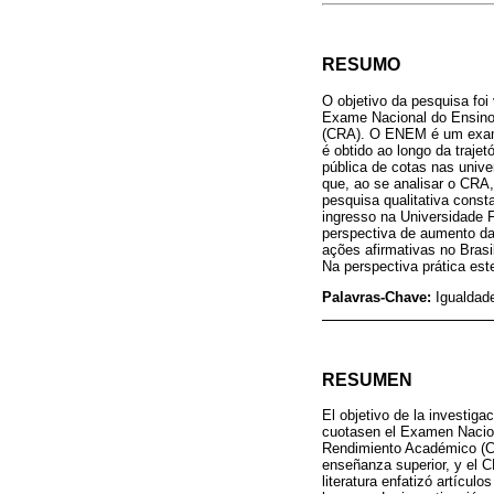
RESUMO
O objetivo da pesquisa foi
Exame Nacional do Ensino
(CRA). O ENEM é um exame 
é obtido ao longo da trajet
pública de cotas nas unive
que, ao se analisar o CRA
pesquisa qualitativa cons
ingresso na Universidade 
perspectiva de aumento da
ações afirmativas no Brasi
Na perspectiva prática est
Palavras-Chave:
Igualdad
RESUMEN
El objetivo de la investiga
cuotasen el Examen Nacion
Rendimiento Académico (CR
enseñanza superior, y el C
literatura enfatizó artícul