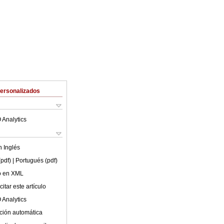
Personalizados
 Analytics
en
Inglés
(pdf)
| Portugués (pdf)
lo en XML
itar este artículo
 Analytics
ción automática