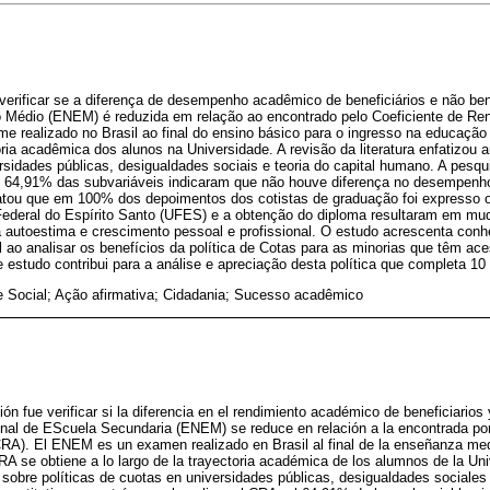
 verificar se a diferença de desempenho acadêmico de beneficiários e não ben
 Médio (ENEM) é reduzida em relação ao encontrado pelo Coeficiente de R
realizado no Brasil ao final do ensino básico para o ingresso na educação
ória acadêmica dos alunos na Universidade. A revisão da literatura enfatizou ar
rsidades públicas, desigualdades sociais e teoria do capital humano. A pesqu
, 64,91% das subvariáveis indicaram que não houve diferença no desempenho
tatou que em 100% dos depoimentos dos cotistas de graduação foi expresso 
Federal do Espírito Santo (UFES) e a obtenção do diploma resultaram em m
 autoestima e crescimento pessoal e profissional. O estudo acrescenta co
l ao analisar os benefícios da política de Cotas para as minorias que têm ac
e estudo contribui para a análise e apreciação desta política que completa 10
e Social; Ação afirmativa; Cidadania; Sucesso acadêmico
ción fue verificar si la diferencia en el rendimiento académico de beneficiarios
al de EScuela Secundaria (ENEM) se reduce en relación a la encontrada por 
A). El ENEM es un examen realizado en Brasil al final de la enseñanza medi
RA se obtiene a lo largo de la trayectoria académica de los alumnos de la Univ
os sobre políticas de cuotas en universidades públicas, desigualdades sociales 