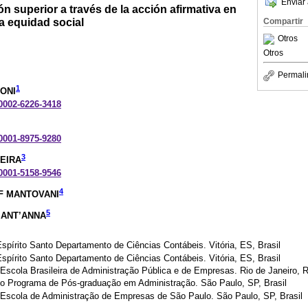
Enviar 
n superior a través de la acción afirmativa en
la equidad social
Compartir
Otros
Otros
Permali
1
ONI
-0002-6226-3418
-0001-8975-9280
3
EIRA
-0001-5158-9546
4
IF MANTOVANI
5
SANT’ANNA
spírito Santo Departamento de Ciências Contábeis. Vitória, ES, Brasil
spírito Santo Departamento de Ciências Contábeis. Vitória, ES, Brasil
scola Brasileira de Administração Pública e de Empresas. Rio de Janeiro, R
o Programa de Pós-graduação em Administração. São Paulo, SP, Brasil
Escola de Administração de Empresas de São Paulo. São Paulo, SP, Brasil