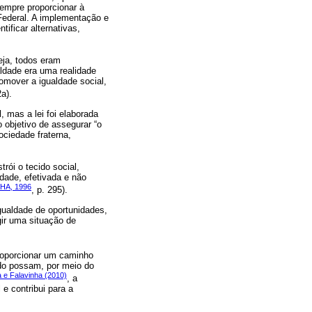
sempre proporcionar à
Federal. A implementação e
ificar alternativas,
eja, todos eram
aldade era uma realidade
omover a igualdade social,
a).
, mas a lei foi elaborada
 objetivo de assegurar “o
ociedade fraterna,
trói o tecido social,
dade, efetivada e não
HA, 1996
, p. 295).
ualdade de oportunidades,
gir uma situação de
proporcionar um caminho
ido possam, por meio do
a e Falavinha (2010)
, a
e contribui para a