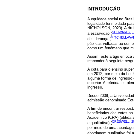
INTRODUÇÃO
A equidade social no Brasi
legalidade foi moldada pa
NICHOLSON, 2020). A título
SCHWARCZ; S
a escravidão (
MITCHELL-WA
de liderança (
públicas voltadas ao comba
como um fenômeno que mer
Assim, este artigo enfoca 
responder à seguinte perg
A cota para o ensino super
em 2012, por meio da Lei F
alguma forma de ingresso q
superior. A referida lei, 
ingresso.
Desde 2008, a Universidade
admissão denominado Cota 
A fim de encontrar respos
beneficiários das cotas n
Acadêmico (CRA) (obtida a
CRESWELL, 2
e qualitativa) (
por meio de uma abordagem 
abordagem qualitativa foi 