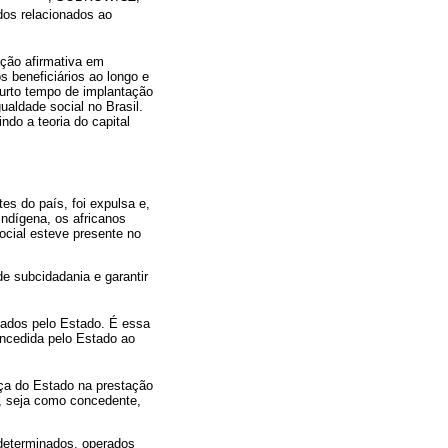
dos relacionados ao
ação afirmativa em
beneficiários ao longo e
curto tempo de implantação
ualdade social no Brasil.
ndo a teoria do capital
es do país, foi expulsa e,
ndígena, os africanos
ocial esteve presente no
de subcidadania e garantir
tados pelo Estado. É essa
oncedida pelo Estado ao
ça do Estado na prestação
r, seja como concedente,
 determinados, operados