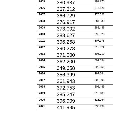
2005
380.937
282.273
2006
367.312
275.521
2007
366.729
275.321
2008
376.917
284.333
2009
373.002
282.438
2010
383.627
293.828
2011
396.268
307.978
2012
390.273
311.574
2013
371.000
303.710
2014
362.200
301.654
2015
349.658
292.359
2016
356.399
297.884
2017
361.943
302.596
2018
372.753
308.489
2019
385.247
316.189
2020
396.909
323.754
2021
411.995
335.139