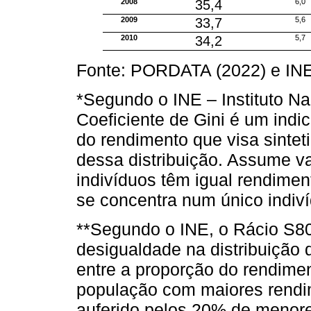
2008
35,4
6,0
2009
33,7
5,6
2010
34,2
5,7
Fonte: PORDATA (2022) e INE
*Segundo o INE – Instituto Nac
Coeficiente de Gini é um indi
do rendimento que visa sintet
dessa distribuição. Assume va
indivíduos têm igual rendimen
se concentra num único indiví
**Segundo o INE, o Rácio S80
desigualdade na distribuição 
entre a proporção do rendimen
população com maiores rendi
auferido pelos 20% de menor