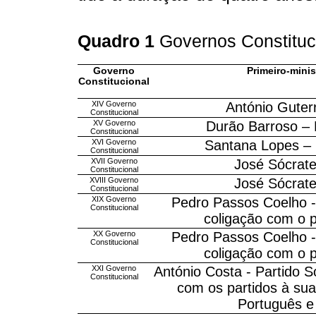
Quadro 1
Governos Constituc
Governo
Primeiro-minis
Constitucional
XIV Governo
António Guterr
Constitucional
XV Governo
Durão Barroso – 
Constitucional
XVI Governo
Santana Lopes – 
Constitucional
XVII Governo
José Sócrates
Constitucional
XVIII Governo
José Sócrates
Constitucional
XIX Governo
Pedro Passos Coelho -
Constitucional
coligação com o p
XX Governo
Pedro Passos Coelho -
Constitucional
coligação com o p
XXI Governo
António Costa - Partido S
Constitucional
com os partidos à su
Português e