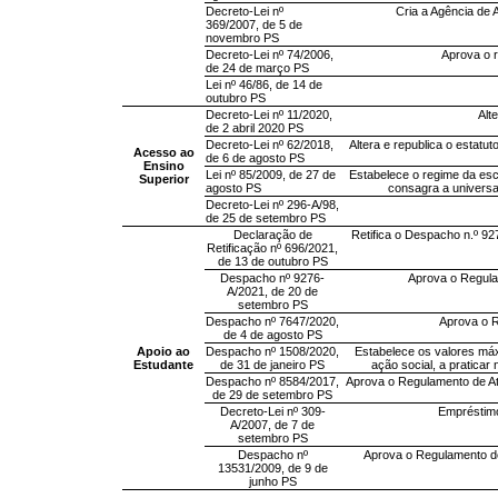
Decreto-Lei nº
Cria a Agência de 
369/2007, de 5 de
novembro PS
Decreto-Lei nº 74/2006,
Aprova o r
de 24 de março PS
Lei nº 46/86, de 14 de
outubro PS
Decreto-Lei nº 11/2020,
Alt
de 2 abril 2020 PS
Decreto-Lei nº 62/2018,
Altera e republica o estatu
Acesso ao
de 6 de agosto PS
Ensino
Lei nº 85/2009, de 27 de
Estabelece o regime da esc
Superior
agosto PS
consagra a universa
Decreto-Lei nº 296-A/98,
de 25 de setembro PS
Declaração de
Retifica o Despacho n.º 92
Retificação nº 696/2021,
de 13 de outubro PS
Despacho nº 9276-
Aprova o Regulam
A/2021, de 20 de
setembro PS
Despacho nº 7647/2020,
Aprova o R
de 4 de agosto PS
Apoio ao
Despacho nº 1508/2020,
Estabelece os valores má
Estudante
de 31 de janeiro PS
ação social, a praticar
Despacho nº 8584/2017,
Aprova o Regulamento de At
de 29 de setembro PS
Decreto-Lei nº 309-
Empréstimo
A/2007, de 7 de
setembro PS
Despacho nº
Aprova o Regulamento de 
13531/2009, de 9 de
junho PS