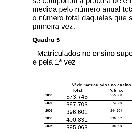
se comportou a procura de ens
medida pelo número anual tot
o número total daqueles que 
primeira vez.
Quadro 6
- Matriculados no ensino supe
e pela 1ª vez
Nº de matriculados no ensino
Total
Publico
2000
373.745
255.008
2001
387.703
273.530
2002
396.601
284.789
2003
400.831
290.532
2004
395.063
288.309