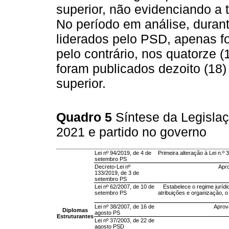
superior, não evidenciando a 
No período em análise, durant
liderados pelo PSD, apenas f
pelo contrário, nos quatorze 
foram publicados dezoito (18)
superior.
Quadro 5
Síntese da Legislaç
2021 e partido no governo
Lei nº 94/2019, de 4 de
Primeira alteração à Lei n.º
setembro PS
Decreto-Lei nº
Apro
133/2019, de 3 de
setembro PS
Lei nº 62/2007, de 10 de
Estabelece o regime jurídi
setembro PS
atribuições e organização, o
Lei nº 38/2007, de 16 de
Aprova
Diplomas
agosto PS
Estruturantes
Lei nº 37/2003, de 22 de
agosto PSD