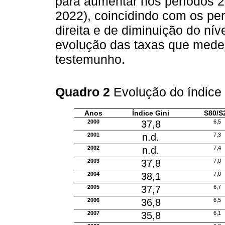
para aumentar nos períodos
2022), coincidindo com os pe
direita e de diminuição do nív
evolução das taxas que mede
testemunho.
Quadro 2
Evolução do índice
Anos
Índice Gini
S80/S
2000
37,8
6,5
2001
n.d.
7,3
2002
n.d.
7,4
2003
37,8
7,0
2004
38,1
7,0
2005
37,7
6,7
2006
36,8
6,5
2007
35,8
6,1