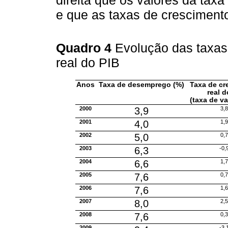
direita que os valores da ta
e que as taxas de crescimento
Quadro 4
Evolução das taxas
real do PIB
Anos
Taxa de desemprego (%)
Taxa de cr
real d
(taxa de va
2000
3,9
3,
2001
4,0
1,
2002
5,0
0,
2003
6,3
-0,
2004
6,6
1,
2005
7,6
0,
2006
7,6
1,
2007
8,0
2,
2008
7,6
0,
2009
-3,