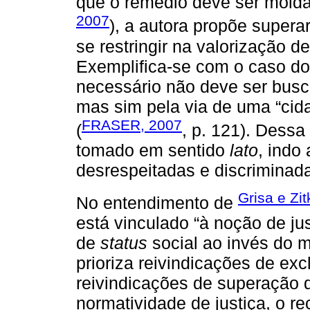
que o remédio deve ser mold
2007
), a autora propõe supera
se restringir na valorização d
Exemplifica-se com o caso d
necessário não deve ser busc
mas sim pela via de uma “cida
FRASER, 2007
(
, p. 121). Dessa
tomado em sentido
lato
, indo
desrespeitadas e discriminad
Grisa e Zi
No entendimento de
está vinculado “à noção de j
de
status
social ao invés do m
prioriza reivindicações de ex
reivindicações de superação 
normatividade de justiça, o r