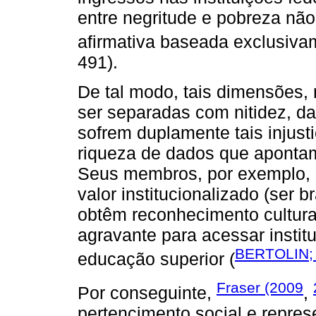
entre negritude e pobreza nã
afirmativa baseada exclusivam
491).
De tal modo, tais dimensões,
ser separadas com nitidez, d
sofrem duplamente tais injust
riqueza de dados que apontam
Seus membros, por exemplo, 
valor institucionalizado (ser b
obtêm reconhecimento cultural
agravante para acessar instit
BERTOLIN;
educação superior (
Fraser (2009
Por conseguinte,
,
pertencimento social e repre