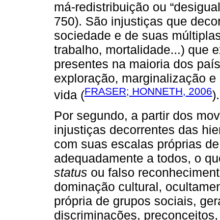
má-redistribuição ou “desigua
750). São injustiças que dec
sociedade e de suas múltipla
trabalho, mortalidade...) que 
presentes na maioria dos paí
exploração, marginalização e
FRASER; HONNETH, 2006
vida (
).
Por segundo, a partir dos mov
injustiças decorrentes das hie
com suas escalas próprias d
adequadamente a todos, o qu
status
ou falso reconheciment
dominação cultural, ocultame
própria de grupos sociais, ge
discriminações, preconceitos, 