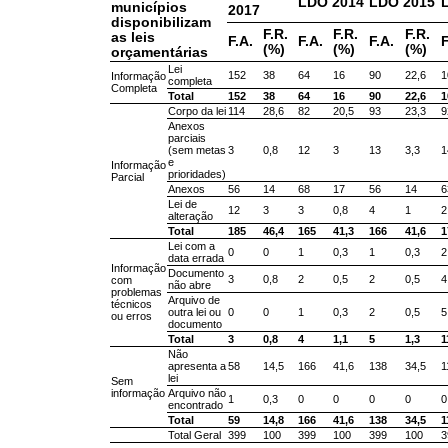
LDO 2014
LDO 2015
municípios
2017
disponibilizam
F.R.
F.R.
F.R.
as leis
F.A.
F.A.
F.A.
F
(%)
(%)
(%)
orçamentárias
Lei
152
38
64
16
90
22,6
1
Informação
completa
Completa
Total
152
38
64
16
90
22,6
1
Corpo da lei
114
28,6
82
20,5
93
23,3
9
Anexos
parciais
(sem metas
3
0,8
12
3
13
3,3
1
e
Informação
prioridades)
Parcial
Anexos
56
14
68
17
56
14
6
Lei de
12
3
3
0,8
4
1
2
alteração
Total
185
46,4
165
41,3
166
41,6
1
Lei com a
0
0
1
0,3
1
0,3
2
data errada
Informação
Documento
3
0,8
2
0,5
2
0,5
4
com
não abre
problemas
Arquivo de
técnicos
outra lei ou
0
0
1
0,3
2
0,5
5
ou erros
documento
Total
3
0,8
4
1,1
5
1,3
1
Não
apresenta a
58
14,5
166
41,6
138
34,5
1
lei
Sem
informação
Arquivo não
1
0,3
0
0
0
0
0
encontrado
Total
59
14,8
166
41,6
138
34,5
1
Total Geral
399
100
399
100
399
100
3