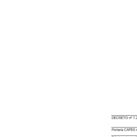
DECRETO nº 7.21
Portaria CAPES n