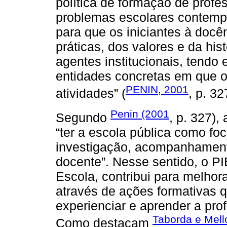
política de formação de prof
problemas escolares contemp
para que os iniciantes à doc
práticas, dos valores e da his
agentes institucionais, tendo
entidades concretas em que o
PENIN, 2001
atividades” (
, p. 32
Penin (2001
Segundo
, p. 327),
“ter a escola pública como fo
investigação, acompanhament
docente”. Nesse sentido, o PI
Escola, contribui para melhora
através de ações formativas 
experienciar e aprender a pro
Taborda e Mell
Como destacam