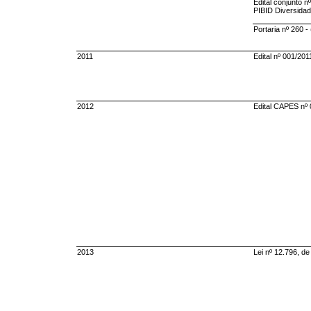
Edital conjunto
PIBID Diversidad
Portaria nº 260 -
2011
Edital nº 001/20
2012
Edital CAPES nº 
2013
Lei nº 12.796, de