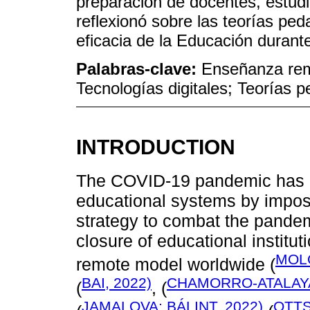
preparación de docentes, estudia
reflexionó sobre las teorías ped
eficacia de la Educación durante
Palabras-clave:
Enseñanza rem
Tecnologías digitales; Teorías 
INTRODUCTION
The COVID-19 pandemic has p
educational systems by imposin
strategy to combat the pandemi
closure of educational institut
MOLO
remote model worldwide (
BAI, 2022)
CHAMORRO-ATALAYA e
(
, (
JAMALOVA; BÁLINT, 2022)
OTTS 