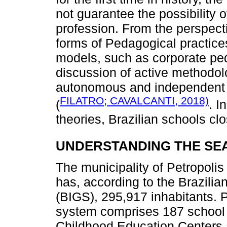
not guarantee the possibility of
profession. From the perspect
forms of Pedagogical practice
models, such as corporate ped
discussion of active methodol
autonomous and independent c
FILATRO; CAVALCANTI, 2018)
(
. I
theories, Brazilian schools c
UNDERSTANDING THE SE
The municipality of Petropolis 
has, according to the Brazilia
(BIGS), 295,917 inhabitants. P
system comprises 187 school u
Childhood Education Centers 