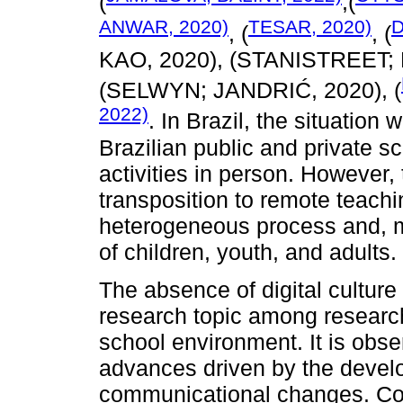
(
,(
ANWAR, 2020)
TESAR, 2020)
D
, (
, (
KAO, 2020), (STANISTREET;
(SELWYN; JANDRIĆ, 2020), (
2022)
. In Brazil, the situation
Brazilian public and private sc
activities in person. However, 
transposition to remote teachi
heterogeneous process and, m
of children, youth, and adults.
The absence of digital culture 
research topic among researche
school environment. It is obse
advances driven by the develo
communicational changes. Con