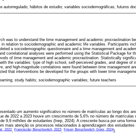
je autorregulado; hábitos de estudio; variables sociodemográficas; futuros do
earch was to understand the time management and academic procrastination be
in relation to sociodemographic and academic life variables. Participants in
mpleted a sociodemographic questionnaire and a time management and academi
and correlational analyses were performed using the Statistical Package for 
vels of time management and academic procrastination. Statistically signific
th the variables: type of high school, self-perceived grades, and degree of in
tive, and high-magnitude correlations were found between time management a
gested that interventions be developed for the groups with lower time managem
learning; study habits; sociodemographic variables; future teachers
esentado um aumento significativo no número de matrículas ao longo dos a
que de 2022 a 2023 houve um crescimento de 5,6% no número de matrículas n
de 9,9 milhões de estudantes (Inep, 2024). A crescente busca por uma forma
om mais atenção os processos relacionados à aprendizagem dos estudantes 
al
., 2022
Franciscão; Boruchovitch, 2023
Frison; Boruchovitch; Góes, 2024
;
;
).