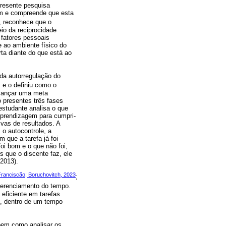
presente pesquisa
em e compreende que esta
, reconhece que o
io da reciprocidade
 fatores pessoais
 ao ambiente físico do
ta diante do que está ao
da autorregulação do
 e o definiu como o
lcançar uma meta
 presentes três fases
 estudante analisa o que
 aprendizagem para cumpri-
ivas de resultados. A
 o autocontrole, a
 que a tarefa já foi
oi bom e o que não foi,
 que o discente faz, ele
2013).
Franciscão; Boruchovitch, 2023
;
 gerenciamento do tempo.
eficiente em tarefas
m, dentro de um tempo
 bem como analisar os