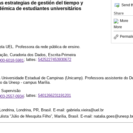
as estrategias de gestión del tiempo y
Send th
démica de estudiantes universitários
Share
More
More
Permali
a UEL. Professora da rede pública de ensino.
ação, Curadoria dos Dados, Escrita-Primeira
; lattes:
5425227453930672
0000-6018-5981
 Universidade Estadual de Campinas (Unicamp). Professora assistente do 
 da Unesp - campus Marília.
, Supervisão
; lattes:
5401266231191201
0003-2557-0934
ondrina, Londrina, PR, Brasil. E-mail: gabriela.vieira@uel.br
ista “Júlio de Mesquita Filho”, Marília, Brasil. E-mail: natalia.goes@unesp.b