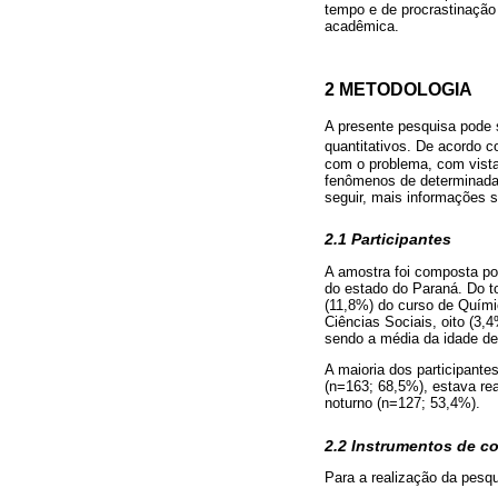
tempo e de procrastinação
acadêmica.
2 METODOLOGIA
A presente pesquisa pode s
quantitativos. De acordo 
com o problema, com vistas
fenômenos de determinada r
seguir, mais informações 
2.1 Participantes
A amostra foi composta por
do estado do Paraná. Do t
(11,8%) do curso de Químic
Ciências Sociais, oito (3,
sendo a média da idade de
A maioria dos participante
(n=163; 68,5%), estava re
noturno (n=127; 53,4%).
2.2 Instrumentos de c
Para a realização da pesqu