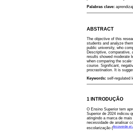
Palabras clave:
aprendiza
ABSTRACT
The objective of this res
students and analyze them 
public university, who co
Descriptive, comparative, 
results showed moderate le
when comparing the scale wi
course. Significant, nega
procrastination. It is sug
Keywords:
self-regulated 
1 INTRODUÇÃO
O Ensino Superior tem apr
Superior de 2024 indicou 
atingindo a marca de mais 
necessidade de analisar c
Arcoverde
et 
escolarização (