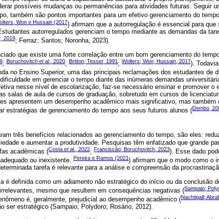
derar possíveis mudanças ou permanências para atividades futuras. Seguir u
po, também são pontos importantes para um efetivo gerenciamento do tempo
olters, Won e Hussain (2017
) afirmam que a autorregulação é essencial para qu
studantes autorregulados gerenciam o tempo mediante as demandas da taref
r, 2019
; Ferraz; Santos; Noronha, 2023).
nciado que existe uma forte correlação entre um bom gerenciamento do tem
9
Boruchovitch
et al
., 2020
Britton; Tesser, 1991
Wolters; Won; Hussain, 2017
;
;
;
). Todavi
nda no Ensino Superior, uma das principais reclamações dos estudantes de d
dificuldade em gerenciar o tempo diante das inúmeras demandas universitári
tiva nesse nível de escolarização, faz-se necessário ensinar e promover o e
s salas de aula de cursos de graduação, sobretudo em cursos de licenciatu
ntes apresentem um desempenho acadêmico mais significativo, mas também
Dembo, 20
ar estratégias de gerenciamento do tempo aos seus futuros alunos (
aram três benefícios relacionados ao gerenciamento do tempo, são eles: reduz
siedade e aumentar a produtividade. Pesquisas têm enfatizado que grande par
Costa
et al
., 2022
Franciscão; Boruchovitch, 2023
fas acadêmicas (
;
). Esse dado pod
Pereira e Ramos (2021
nadequado ou inexistente.
) afirmam que o modo como o i
determinada tarefa é relevante para a análise e compreensão da procrastinaç
a é definida como um adiamento não estratégico do início ou da conclusão d
Sampaio; Poly
s irrelevantes, mesmo que resultem em consequências negativas (
Nachtigall; Abr
fenômeno é, geralmente, prejudicial ao desempenho acadêmico (
ão ser estratégico (Sampaio; Polydoro; Rosário, 2012).