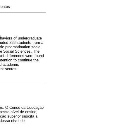
centes
haviors of undergraduate
cluded 238 students from a
c procrastination scale.
the Social Sciences. The
ant differences were found
tention to continue the
nd academic
ent scores.
nos. O Censo da Educação
esse nível de ensino,
ção superior suscita a
desse nível de