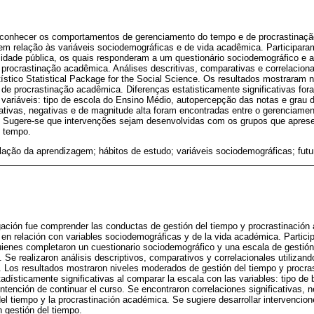
i conhecer os comportamentos de gerenciamento do tempo e de procrastinaç
 em relação às variáveis sociodemográficas e de vida acadêmica. Participar
idade pública, os quais responderam a um questionário sociodemográfico e 
procrastinação acadêmica. Análises descritivas, comparativas e correlaciona
tístico Statistical Package for the Social Science. Os resultados mostraram
de procrastinação acadêmica. Diferenças estatisticamente significativas fo
variáveis: tipo de escola do Ensino Médio, autopercepção das notas e grau d
cativas, negativas e de magnitude alta foram encontradas entre o gerenciame
. Sugere-se que intervenções sejam desenvolvidas com os grupos que apres
o tempo.
lação da aprendizagem; hábitos de estudo; variáveis sociodemográficas; futu
igación fue comprender las conductas de gestión del tiempo y procrastinació
as en relación con variables sociodemográficas y de la vida académica. Partic
uienes completaron un cuestionario sociodemográfico y una escala de gestión
 Se realizaron análisis descriptivos, comparativos y correlacionales utilizan
. Los resultados mostraron niveles moderados de gestión del tiempo y procr
adísticamente significativas al comparar la escala con las variables: tipo de b
ntención de continuar el curso. Se encontraron correlaciones significativas, n
del tiempo y la procrastinación académica. Se sugiere desarrollar intervencio
 gestión del tiempo.