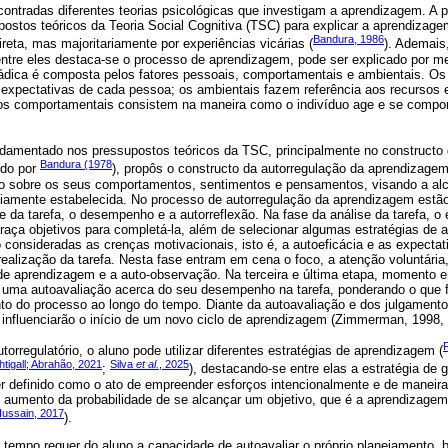
contradas diferentes teorias psicológicas que investigam a aprendizagem. A 
ostos teóricos da Teoria Social Cognitiva (TSC) para explicar a aprendizag
Bandura, 1986
ireta, mas majoritariamente por experiências vicárias (
). Ademais
tre eles destaca-se o processo de aprendizagem, pode ser explicado por me
triádica é composta pelos fatores pessoais, comportamentais e ambientais. Os
expectativas de cada pessoa; os ambientais fazem referência aos recursos e
 os comportamentais consistem na maneira como o indivíduo age e se compor
ndamentado nos pressupostos teóricos da TSC, principalmente no constructo 
Bandura (1978
ido por
), propôs o constructo da autorregulação da aprendizagem
no sobre os seus comportamentos, sentimentos e pensamentos, visando a a
iamente estabelecida. No processo de autorregulação da aprendizagem estão
se da tarefa, o desempenho e a autorreflexão. Na fase da análise da tarefa, o
 traça objetivos para completá-la, além de selecionar algumas estratégias de
consideradas as crenças motivacionais, isto é, a autoeficácia e as expectat
ealização da tarefa. Nesta fase entram em cena o foco, a atenção voluntária,
de aprendizagem e a auto-observação. Na terceira e última etapa, momento em
z uma autoavaliação acerca do seu desempenho na tarefa, ponderando o que f
o do processo ao longo do tempo. Diante da autoavaliação e dos julgamentos
 influenciarão o início de um novo ciclo de aprendizagem (Zimmerman, 1998, 
orregulatório, o aluno pode utilizar diferentes estratégias de aprendizagem (
tigall; Abrahão, 2021
Silva
et al.
, 2025
;
), destacando-se entre elas a estratégia de
r definido como o ato de empreender esforços intencionalmente e de maneira 
aumento da probabilidade de se alcançar um objetivo, que é a aprendizage
Hussain, 2017
).
o tempo requer do aluno a capacidade de autoavaliar o próprio planejamento,