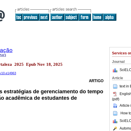
mação
Services 
3583
Journal
rtaleza 2025 Epub Nov 18, 2025
SciELO
r.v10.e14963
Article
ARTIGO
text in
s estratégias de gerenciamento do tempo
English
ão acadêmica de estudantes de
(pdf)
Article
How to 
SciELO
Automat