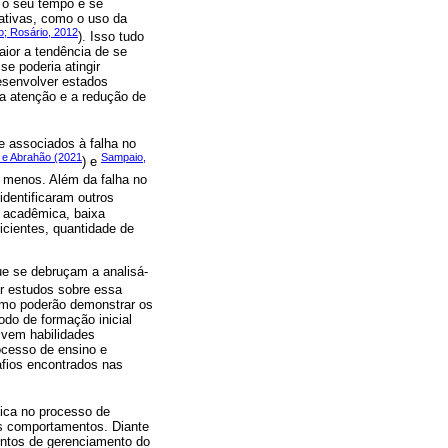
 o seu tempo e se
rativas, como o uso da
o; Rosário, 2012
). Isso tudo
aior a tendência de se
e poderia atingir
desenvolver estados
a atenção e a redução de
 associados à falha no
l e Abrahão (2021
Sampaio,
) e
r menos. Além da falha no
identificaram outros
o acadêmica, baixa
icientes, quantidade de
ue se debruçam a analisá-
ar estudos sobre essa
omo poderão demonstrar os
odo de formação inicial
lvem habilidades
ocesso de ensino e
fios encontrados nas
ica no processo de
is comportamentos. Diante
entos de gerenciamento do