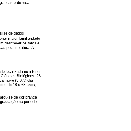
ráficas e de vida
álise de dados
onar maior familiaridade
ém descrever os fatos e
s pela literatura. A
e localizada no interior
 Ciências Biológicas, 28
ica, nove (3,8%) das
ariou de 18 a 63 anos,
larou-se de cor branca
 graduação no período