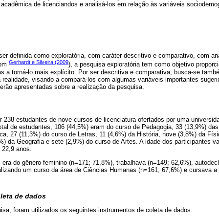
 acadêmica de licenciandos e analisá-los em relação às variáveis sociodemog
er definida como exploratória, com caráter descritivo e comparativo, com an
Gerhardt e Silveira (2009
com
), a pesquisa exploratória tem como objetivo proporci
 a torná-lo mais explícito. Por ser descritiva e comparativa, busca-se tamb
ealidade, visando a compará-los com algumas variáveis importantes sugerida
serão apresentadas sobre a realização da pesquisa.
 238 estudantes de nove cursos de licenciatura ofertados por uma universidad
otal de estudantes, 106 (44,5%) eram do curso de Pedagogia, 33 (13,9%) das
a, 27 (11,3%) do curso de Letras, 11 (4,6%) da História, nove (3,8%) da Fís
4%) da Geografia e sete (2,9%) do curso de Artes. A idade dos participantes v
 22,9 anos.
s era do gênero feminino (n=171; 71,8%), trabalhava (n=149; 62,6%), autodec
alizando um curso da área de Ciências Humanas (n=161; 67,6%) e cursava a
oleta de dados
isa, foram utilizados os seguintes instrumentos de coleta de dados.