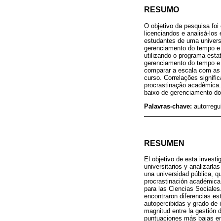
RESUMO
O objetivo da pesquisa fo
licenciandos e analisá-los
estudantes de uma univers
gerenciamento do tempo e 
utilizando o programa esta
gerenciamento do tempo e 
comparar a escala com as 
curso. Correlações signifi
procrastinação acadêmica
baixo de gerenciamento d
Palavras-chave:
autorregu
RESUMEN
El objetivo de esta invest
universitarios y analizarl
una universidad pública, q
procrastinación académica.
para las Ciencias Sociales
encontraron diferencias est
autopercibidas y grado de i
magnitud entre la gestión 
puntuaciones más bajas en