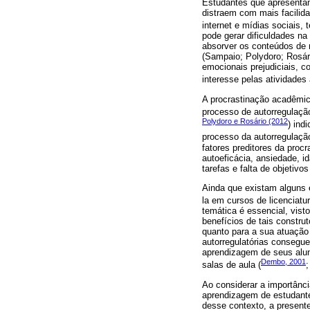
Estudantes que apresentam
distraem com mais facilid
internet e mídias sociais,
pode gerar dificuldades na
absorver os conteúdos de m
(Sampaio; Polydoro; Rosári
emocionais prejudiciais, 
interesse pelas atividades
A procrastinação acadêmic
processo de autorregulação
Polydoro e Rosário (2012
) ind
processo da autorregulaçã
fatores preditores da proc
autoeficácia, ansiedade, i
tarefas e falta de objetiv
Ainda que existam alguns 
la em cursos de licenciatur
temática é essencial, vis
benefícios de tais constru
quanto para a sua atuação 
autorregulatórias consegue
aprendizagem de seus alu
Dembo, 2001
salas de aula (
Ao considerar a importânc
aprendizagem de estudante
desse contexto, a present