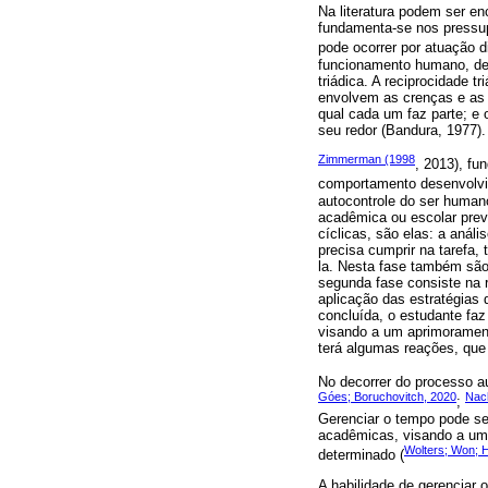
Na literatura podem ser en
fundamenta-se nos pressup
pode ocorrer por atuação d
funcionamento humano, den
triádica. A reciprocidade 
envolvem as crenças e as 
qual cada um faz parte; e
seu redor (Bandura, 1977).
Zimmerman (1998
, 2013), fu
comportamento desenvolv
autocontrole do ser huma
acadêmica ou escolar prev
cíclicas, são elas: a análi
precisa cumprir na tarefa,
la. Nesta fase também são 
segunda fase consiste na r
aplicação das estratégias 
concluída, o estudante fa
visando a um aprimorament
terá algumas reações, que
No decorrer do processo aut
Góes; Boruchovitch, 2020
Nach
;
Gerenciar o tempo pode se
acadêmicas, visando a um 
Wolters; Won; 
determinado (
A habilidade de gerenciar 