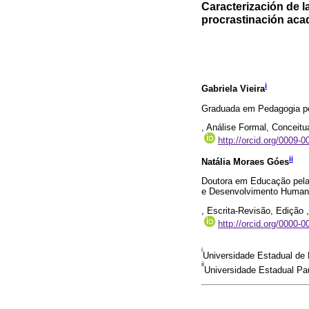
Caracterización de l
procrastinación aca
i
Gabriela Vieira
Graduada em Pedagogia pel
, Análise Formal, Conceitu
http://orcid.org/0009-
ii
Natália Moraes Góes
Doutora em Educação pela
e Desenvolvimento Humano
, Escrita-Revisão, Edição 
http://orcid.org/0000-
i
Universidade Estadual de L
ii
Universidade Estadual Paul