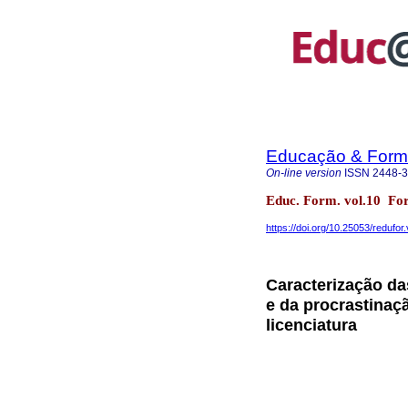
Educação & For
On-line version
ISSN
2448-
Educ. Form. vol.10 Fo
https://doi.org/10.25053/redufo
Caracterização da
e da procrastinaç
licenciatura