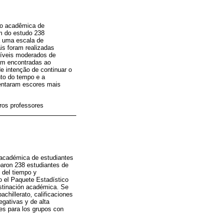
ão acadêmica de
am do estudo 238
a uma escala de
is foram realizadas
 níveis moderados de
ram encontradas ao
e intenção de continuar o
nto do tempo e a
entaram escores mais
ros professores
n académica de estudiantes
iparon 238 estudiantes de
 del tiempo y
do el Paquete Estadístico
astinación académica. Se
achillerato, calificaciones
egativas y de alta
nes para los grupos con