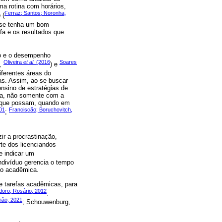
ma rotina com horários,
Ferraz; Santos; Noronha,
 (
e se tenha um bom
a e os resultados que
po e o desempenho
Oliveira
et al
. (2016
Soares
a,
) e
iferentes áreas do
as. Assim, ao se buscar
nsino de estratégias de
ra, não somente com a
 que possam, quando em
01
Franciscão; Boruchovitch,
;
ir a procrastinação,
te dos licenciandos
e indicar um
ndivíduo gerencia o tempo
ão acadêmica.
e tarefas acadêmicas, para
doro; Rosário, 2012
;
ahão, 2021
; Schouwenburg,