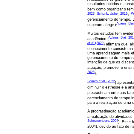
resultados obtidos e consi
bem como organizar o tem
2023
Schunk; Usher, 2012
W
;
).
gerenciamento do tempo. E
Adams; Blai
esperam atingir (
Muitos estudos têm evide
Adams; Blair, 201
acadêmico (
et al
. (2022
) afirmam que, ai
conhecimento consiste na 
uma aprendizagem mais efe
gerenciamento do tempo na
intenção de que os disce
atuação, promover e ensin
2023
).
Soares
et al
. (2022
) apresent
diminuir o estresse e a an
procrastinam em suas tare
gerenciamento do tempo i
para a realização de uma 
A procrastinação acadêmic
a realização de atividade
Schouwenburg, 2004
). Esse 
2004), devido ao fato de n