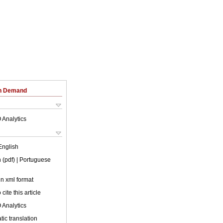
on Demand
 Analytics
English
 (pdf)
| Portuguese
 in xml format
cite this article
 Analytics
ic translation