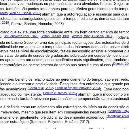
derar possíveis mudanças ou permanências para atividades futuras. Seguir u
po, também são pontos importantes para um efetivo gerenciamento do tempo
olters, Won e Hussain (2017
) afirmam que a autorregulação é essencial para qu
studantes autorregulados gerenciam o tempo mediante as demandas da taref
r, 2019
; Ferraz; Santos; Noronha, 2023).
nciado que existe uma forte correlação entre um bom gerenciamento do tem
9
Boruchovitch
et al
., 2020
Britton; Tesser, 1991
Wolters; Won; Hussain, 2017
;
;
;
). Todavi
nda no Ensino Superior, uma das principais reclamações dos estudantes de d
dificuldade em gerenciar o tempo diante das inúmeras demandas universitári
tiva nesse nível de escolarização, faz-se necessário ensinar e promover o e
s salas de aula de cursos de graduação, sobretudo em cursos de licenciatu
ntes apresentem um desempenho acadêmico mais significativo, mas também
Dembo, 20
ar estratégias de gerenciamento do tempo aos seus futuros alunos (
aram três benefícios relacionados ao gerenciamento do tempo, são eles: reduz
siedade e aumentar a produtividade. Pesquisas têm enfatizado que grande par
Costa
et al
., 2022
Franciscão; Boruchovitch, 2023
fas acadêmicas (
;
). Esse dado pod
Pereira e Ramos (2021
nadequado ou inexistente.
) afirmam que o modo como o i
determinada tarefa é relevante para a análise e compreensão da procrastinaç
a é definida como um adiamento não estratégico do início ou da conclusão d
Sampaio; Poly
s irrelevantes, mesmo que resultem em consequências negativas (
Nachtigall; Abr
fenômeno é, geralmente, prejudicial ao desempenho acadêmico (
ão ser estratégico (Sampaio; Polydoro; Rosário, 2012).