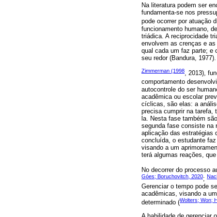
Na literatura podem ser en
fundamenta-se nos pressup
pode ocorrer por atuação d
funcionamento humano, den
triádica. A reciprocidade 
envolvem as crenças e as 
qual cada um faz parte; e
seu redor (Bandura, 1977).
Zimmerman (1998
, 2013), fu
comportamento desenvolv
autocontrole do ser huma
acadêmica ou escolar prev
cíclicas, são elas: a análi
precisa cumprir na tarefa,
la. Nesta fase também são 
segunda fase consiste na r
aplicação das estratégias 
concluída, o estudante fa
visando a um aprimorament
terá algumas reações, que
No decorrer do processo aut
Góes; Boruchovitch, 2020
Nach
;
Gerenciar o tempo pode se
acadêmicas, visando a um 
Wolters; Won; 
determinado (
A habilidade de gerenciar 