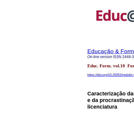
Educação & For
On-line version
ISSN
2448-
Educ. Form. vol.10 Fo
https://doi.org/10.25053/redufo
Caracterização da
e da procrastinaç
licenciatura