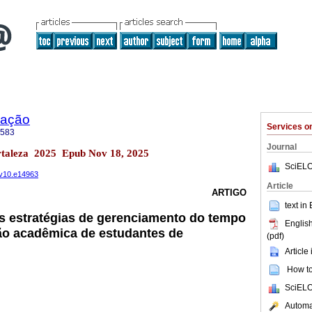
mação
Services 
3583
Journal
rtaleza 2025 Epub Nov 18, 2025
SciELO
r.v10.e14963
Article
ARTIGO
text in
s estratégias de gerenciamento do tempo
English
ão acadêmica de estudantes de
(pdf)
Article
How to 
SciELO
Automat