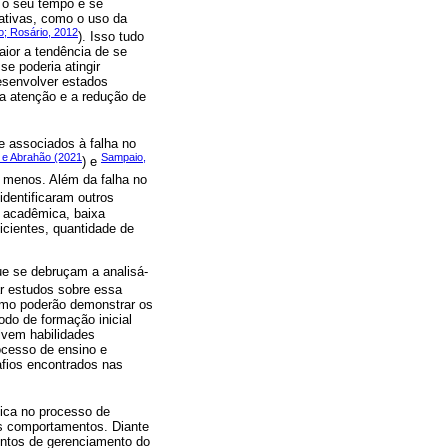
 o seu tempo e se
rativas, como o uso da
o; Rosário, 2012
). Isso tudo
aior a tendência de se
e poderia atingir
desenvolver estados
a atenção e a redução de
 associados à falha no
l e Abrahão (2021
Sampaio,
) e
r menos. Além da falha no
identificaram outros
o acadêmica, baixa
icientes, quantidade de
ue se debruçam a analisá-
ar estudos sobre essa
omo poderão demonstrar os
odo de formação inicial
lvem habilidades
ocesso de ensino e
fios encontrados nas
ica no processo de
is comportamentos. Diante
entos de gerenciamento do