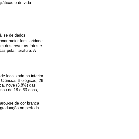
ráficas e de vida
álise de dados
onar maior familiaridade
ém descrever os fatos e
s pela literatura. A
e localizada no interior
 Ciências Biológicas, 28
ica, nove (3,8%) das
ariou de 18 a 63 anos,
larou-se de cor branca
 graduação no período