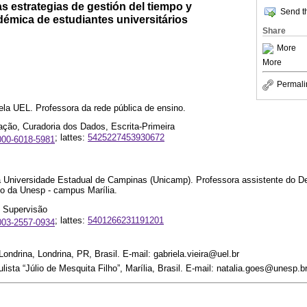
as estrategias de gestión del tiempo y
Send th
démica de estudiantes universitários
Share
More
More
Permali
a UEL. Professora da rede pública de ensino.
ação, Curadoria dos Dados, Escrita-Primeira
; lattes:
5425227453930672
0000-6018-5981
 Universidade Estadual de Campinas (Unicamp). Professora assistente do 
 da Unesp - campus Marília.
, Supervisão
; lattes:
5401266231191201
0003-2557-0934
ondrina, Londrina, PR, Brasil. E-mail: gabriela.vieira@uel.br
ista “Júlio de Mesquita Filho”, Marília, Brasil. E-mail: natalia.goes@unesp.b