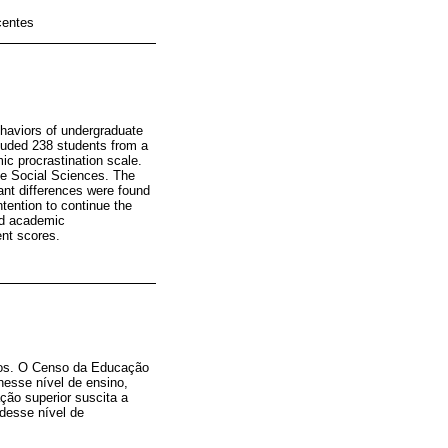
centes
haviors of undergraduate
cluded 238 students from a
c procrastination scale.
the Social Sciences. The
ant differences were found
tention to continue the
nd academic
ent scores.
nos. O Censo da Educação
esse nível de ensino,
ção superior suscita a
desse nível de