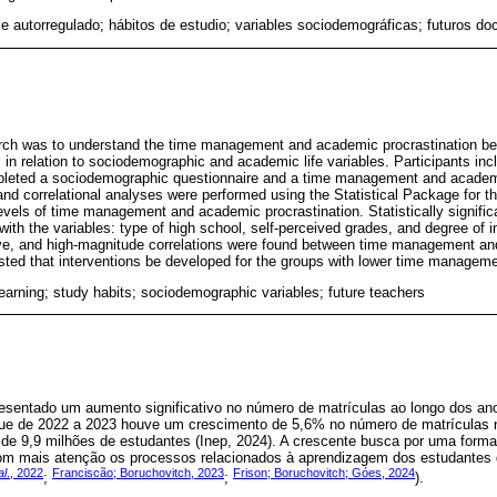
je autorregulado; hábitos de estudio; variables sociodemográficas; futuros do
earch was to understand the time management and academic procrastination be
in relation to sociodemographic and academic life variables. Participants in
mpleted a sociodemographic questionnaire and a time management and academi
and correlational analyses were performed using the Statistical Package for 
vels of time management and academic procrastination. Statistically signific
th the variables: type of high school, self-perceived grades, and degree of in
tive, and high-magnitude correlations were found between time management a
gested that interventions be developed for the groups with lower time managem
learning; study habits; sociodemographic variables; future teachers
esentado um aumento significativo no número de matrículas ao longo dos a
que de 2022 a 2023 houve um crescimento de 5,6% no número de matrículas n
de 9,9 milhões de estudantes (Inep, 2024). A crescente busca por uma forma
om mais atenção os processos relacionados à aprendizagem dos estudantes 
al
., 2022
Franciscão; Boruchovitch, 2023
Frison; Boruchovitch; Góes, 2024
;
;
).