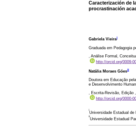
Caracterización de l
procrastinación aca
i
Gabriela Vieira
Graduada em Pedagogia pel
, Análise Formal, Conceitu
http://orcid.org/0009-
ii
Natália Moraes Góes
Doutora em Educação pela
e Desenvolvimento Humano
, Escrita-Revisão, Edição 
http://orcid.org/0000-
i
Universidade Estadual de L
ii
Universidade Estadual Paul