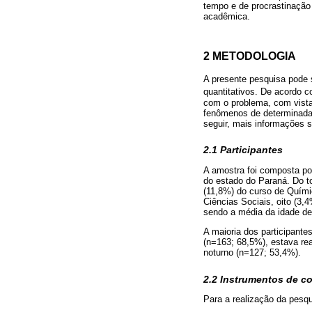
tempo e de procrastinação
acadêmica.
2 METODOLOGIA
A presente pesquisa pode s
quantitativos. De acordo 
com o problema, com vistas
fenômenos de determinada r
seguir, mais informações 
2.1 Participantes
A amostra foi composta por
do estado do Paraná. Do t
(11,8%) do curso de Químic
Ciências Sociais, oito (3,
sendo a média da idade de
A maioria dos participante
(n=163; 68,5%), estava re
noturno (n=127; 53,4%).
2.2 Instrumentos de c
Para a realização da pesqu