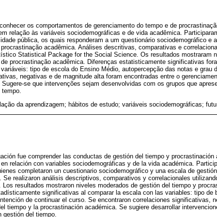
i conhecer os comportamentos de gerenciamento do tempo e de procrastinaç
 em relação às variáveis sociodemográficas e de vida acadêmica. Participar
idade pública, os quais responderam a um questionário sociodemográfico e 
procrastinação acadêmica. Análises descritivas, comparativas e correlaciona
tístico Statistical Package for the Social Science. Os resultados mostraram
de procrastinação acadêmica. Diferenças estatisticamente significativas fo
variáveis: tipo de escola do Ensino Médio, autopercepção das notas e grau d
cativas, negativas e de magnitude alta foram encontradas entre o gerenciame
. Sugere-se que intervenções sejam desenvolvidas com os grupos que apres
o tempo.
lação da aprendizagem; hábitos de estudo; variáveis sociodemográficas; futu
igación fue comprender las conductas de gestión del tiempo y procrastinació
as en relación con variables sociodemográficas y de la vida académica. Partic
uienes completaron un cuestionario sociodemográfico y una escala de gestión
 Se realizaron análisis descriptivos, comparativos y correlacionales utilizan
. Los resultados mostraron niveles moderados de gestión del tiempo y procr
adísticamente significativas al comparar la escala con las variables: tipo de b
ntención de continuar el curso. Se encontraron correlaciones significativas, n
del tiempo y la procrastinación académica. Se sugiere desarrollar intervencio
 gestión del tiempo.