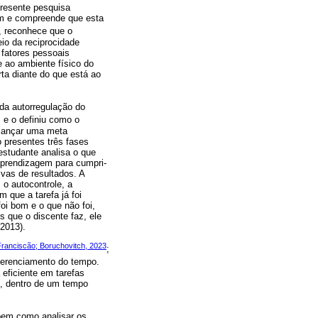
presente pesquisa
em e compreende que esta
, reconhece que o
io da reciprocidade
 fatores pessoais
 ao ambiente físico do
ta diante do que está ao
da autorregulação do
 e o definiu como o
lcançar uma meta
 presentes três fases
 estudante analisa o que
 aprendizagem para cumpri-
ivas de resultados. A
 o autocontrole, a
 que a tarefa já foi
oi bom e o que não foi,
 que o discente faz, ele
2013).
Franciscão; Boruchovitch, 2023
;
 gerenciamento do tempo.
eficiente em tarefas
m, dentro de um tempo
 bem como analisar os