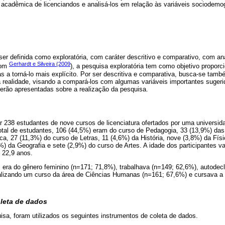
 acadêmica de licenciandos e analisá-los em relação às variáveis sociodemog
er definida como exploratória, com caráter descritivo e comparativo, com an
Gerhardt e Silveira (2009
com
), a pesquisa exploratória tem como objetivo proporci
 a torná-lo mais explícito. Por ser descritiva e comparativa, busca-se tamb
ealidade, visando a compará-los com algumas variáveis importantes sugerida
serão apresentadas sobre a realização da pesquisa.
 238 estudantes de nove cursos de licenciatura ofertados por uma universidad
otal de estudantes, 106 (44,5%) eram do curso de Pedagogia, 33 (13,9%) das
a, 27 (11,3%) do curso de Letras, 11 (4,6%) da História, nove (3,8%) da Fís
4%) da Geografia e sete (2,9%) do curso de Artes. A idade dos participantes v
 22,9 anos.
s era do gênero feminino (n=171; 71,8%), trabalhava (n=149; 62,6%), autodec
alizando um curso da área de Ciências Humanas (n=161; 67,6%) e cursava a
oleta de dados
isa, foram utilizados os seguintes instrumentos de coleta de dados.