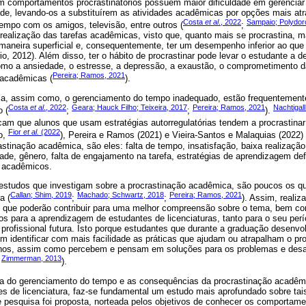
 comportamentos procrastinatórios possuem maior dificuldade em gerenciar
ade, levando-os a substituírem as atividades acadêmicas por opções mais at
Costa
et al
., 2022
Sampaio; Polydor
 tempo com os amigos, televisão, entre outros (
;
 realização das tarefas acadêmicas, visto que, quanto mais se procrastina, m
aneira superficial e, consequentemente, ter um desempenho inferior ao que s
o, 2012). Além disso, ter o hábito de procrastinar pode levar o estudante a 
como a ansiedade, o estresse, a depressão, a exaustão, o comprometimento d
Pereira; Ramos, 2021
 acadêmicas (
).
a, assim como, o gerenciamento do tempo inadequado, estão frequentemente
Costa
et al
., 2022
Geara; Hauck Filho; Teixeira, 2017
Pereira; Ramos, 2021
Nachtigal
 (
;
;
).
icam que alunos que usam estratégias autorregulatórias tendem a procrastina
Fior
et al.
(2022
o,
), Pereira e Ramos (2021) e Vieira-Santos e Malaquias (2022) 
rastinação acadêmica, são eles: falta de tempo, insatisfação, baixa realizaçã
dade, gênero, falta de engajamento na tarefa, estratégias de aprendizagem def
os acadêmicos.
estudos que investigam sobre a procrastinação acadêmica, são poucos os q
Callan; Shim, 2019
Machado; Schwartz, 2018
Pereira; Ramos, 2021
a (
;
;
). Assim, realiz
to que poderão contribuir para uma melhor compreensão sobre o tema, bem c
tos para a aprendizagem de estudantes de licenciaturas, tanto para o seu perí
profissional futura. Isto porque estudantes que durante a graduação desenvo
m identificar com mais facilidade as práticas que ajudam ou atrapalham o pr
nos, assim como percebem e pensam em soluções para os problemas e desa
Zimmerman, 2013
;
).
ia do gerenciamento do tempo e as consequências da procrastinação acadêm
s de licenciatura, faz-se fundamental um estudo mais aprofundado sobre ta
e pesquisa foi proposta, norteada pelos objetivos de conhecer os comportam