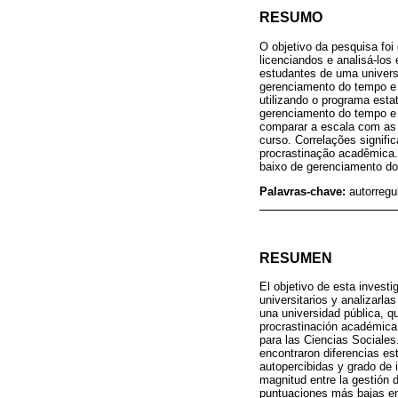
RESUMO
O objetivo da pesquisa fo
licenciandos e analisá-los
estudantes de uma univers
gerenciamento do tempo e 
utilizando o programa esta
gerenciamento do tempo e 
comparar a escala com as 
curso. Correlações signifi
procrastinação acadêmica
baixo de gerenciamento d
Palavras-chave:
autorregu
RESUMEN
El objetivo de esta invest
universitarios y analizarl
una universidad pública, q
procrastinación académica.
para las Ciencias Sociales
encontraron diferencias est
autopercibidas y grado de i
magnitud entre la gestión 
puntuaciones más bajas en