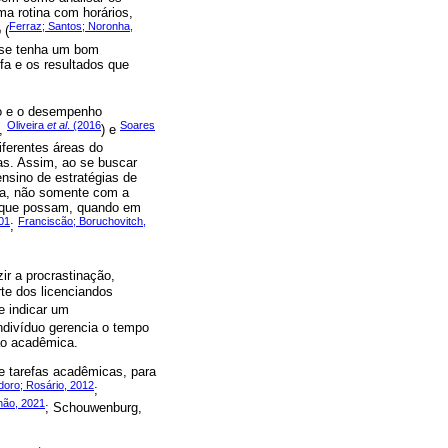
ma rotina com horários,
Ferraz; Santos; Noronha,
 (
e se tenha um bom
a e os resultados que
po e o desempenho
Oliveira
et al
. (2016
Soares
a,
) e
iferentes áreas do
as. Assim, ao se buscar
nsino de estratégias de
ra, não somente com a
 que possam, quando em
01
Franciscão; Boruchovitch,
;
ir a procrastinação,
te dos licenciandos
e indicar um
ndivíduo gerencia o tempo
ão acadêmica.
e tarefas acadêmicas, para
doro; Rosário, 2012
;
ahão, 2021
; Schouwenburg,