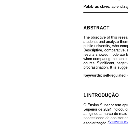
Palabras clave:
aprendiza
ABSTRACT
The objective of this res
students and analyze them 
public university, who co
Descriptive, comparative, 
results showed moderate le
when comparing the scale wi
course. Significant, nega
procrastination. It is sug
Keywords:
self-regulated 
1 INTRODUÇÃO
O Ensino Superior tem apr
Superior de 2024 indicou 
atingindo a marca de mais 
necessidade de analisar c
Arcoverde
et 
escolarização (