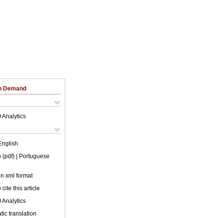
on Demand
 Analytics
English
 (pdf)
| Portuguese
 in xml format
cite this article
 Analytics
ic translation