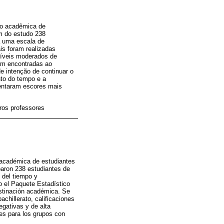
ão acadêmica de
am do estudo 238
a uma escala de
is foram realizadas
 níveis moderados de
ram encontradas ao
e intenção de continuar o
nto do tempo e a
entaram escores mais
ros professores
n académica de estudiantes
iparon 238 estudiantes de
 del tiempo y
do el Paquete Estadístico
astinación académica. Se
achillerato, calificaciones
egativas y de alta
nes para los grupos con