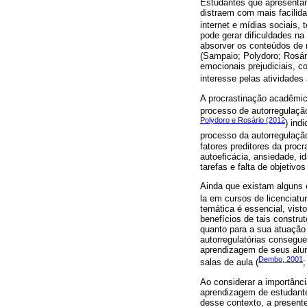
Estudantes que apresentam
distraem com mais facilid
internet e mídias sociais,
pode gerar dificuldades na
absorver os conteúdos de m
(Sampaio; Polydoro; Rosári
emocionais prejudiciais, 
interesse pelas atividades
A procrastinação acadêmic
processo de autorregulação
Polydoro e Rosário (2012
) ind
processo da autorregulaçã
fatores preditores da proc
autoeficácia, ansiedade, i
tarefas e falta de objetiv
Ainda que existam alguns 
la em cursos de licenciatur
temática é essencial, vis
benefícios de tais constru
quanto para a sua atuação 
autorregulatórias consegue
aprendizagem de seus alu
Dembo, 2001
salas de aula (
Ao considerar a importânc
aprendizagem de estudante
desse contexto, a present