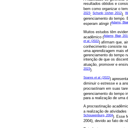
resultados obtidos e consi
bem como organizar o tem
2023
Schunk; Usher, 2012
W
;
).
gerenciamento do tempo. E
Adams; Blai
esperam atingir (
Muitos estudos têm evide
Adams; Blair, 201
acadêmico (
et al
. (2022
) afirmam que, ai
conhecimento consiste na 
uma aprendizagem mais efe
gerenciamento do tempo na
intenção de que os disce
atuação, promover e ensin
2023
).
Soares
et al
. (2022
) apresent
diminuir o estresse e a an
procrastinam em suas tare
gerenciamento do tempo i
para a realização de uma 
A procrastinação acadêmic
a realização de atividade
Schouwenburg, 2004
). Esse 
2004), devido ao fato de n