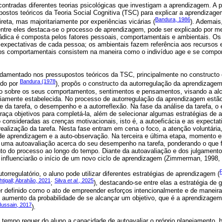
contradas diferentes teorias psicológicas que investigam a aprendizagem. A 
ostos teóricos da Teoria Social Cognitiva (TSC) para explicar a aprendizag
Bandura, 1986
ireta, mas majoritariamente por experiências vicárias (
). Ademais
tre eles destaca-se o processo de aprendizagem, pode ser explicado por me
triádica é composta pelos fatores pessoais, comportamentais e ambientais. Os
expectativas de cada pessoa; os ambientais fazem referência aos recursos e
 os comportamentais consistem na maneira como o indivíduo age e se compor
ndamentado nos pressupostos teóricos da TSC, principalmente no constructo 
Bandura (1978
ido por
), propôs o constructo da autorregulação da aprendizagem
no sobre os seus comportamentos, sentimentos e pensamentos, visando a a
iamente estabelecida. No processo de autorregulação da aprendizagem estão
se da tarefa, o desempenho e a autorreflexão. Na fase da análise da tarefa, o
 traça objetivos para completá-la, além de selecionar algumas estratégias de
consideradas as crenças motivacionais, isto é, a autoeficácia e as expectat
ealização da tarefa. Nesta fase entram em cena o foco, a atenção voluntária,
de aprendizagem e a auto-observação. Na terceira e última etapa, momento em
z uma autoavaliação acerca do seu desempenho na tarefa, ponderando o que f
o do processo ao longo do tempo. Diante da autoavaliação e dos julgamentos
 influenciarão o início de um novo ciclo de aprendizagem (Zimmerman, 1998, 
orregulatório, o aluno pode utilizar diferentes estratégias de aprendizagem (
tigall; Abrahão, 2021
Silva
et al.
, 2025
;
), destacando-se entre elas a estratégia de
r definido como o ato de empreender esforços intencionalmente e de maneira 
aumento da probabilidade de se alcançar um objetivo, que é a aprendizage
Hussain, 2017
).
o tempo requer do aluno a capacidade de autoavaliar o próprio planejamento,