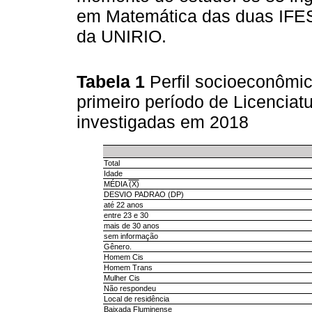
em Matemática das duas IFE
da UNIRIO.
Tabela 1
Perfil socioeconômi
primeiro período de Licencia
investigadas em 2018
Total
Idade
MÉDIA
(X)
DESVIO PADRAO (DP)
até 22 anos
entre 23 e 30
mais de 30 anos
sem informação
Gênero.
Homem Cis
Homem Trans
Mulher Cis
Não respondeu
Local de residência
Baixada Fluminense