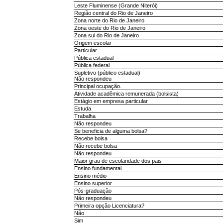
Leste Fluminense (Grande Niterói)
Região central do Rio de Janeiro
Zona norte do Rio de Janeiro
Zona oeste do Rio de Janeiro
Zona sul do Rio de Janeiro
Origem escolar
Particular
Pública estadual
Pública federal
Supletivo (público estadual)
Não respondeu
Principal ocupação.
Atividade acadêmica remunerada (bolsista)
Estágio em empresa particular
Estuda
Trabalha
Não respondeu
Se beneficia de alguma bolsa?
Recebe bolsa
Não recebe bolsa
Não respondeu
Maior grau de escolaridade dos pais
Ensino fundamental
Ensino médio
Ensino superior
Pós-graduação
Não respondeu
Primeira opção Licenciatura?
Não
Sim