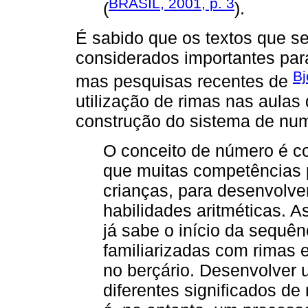
BRASIL, 2001, p. 3
(
).
É sabido que os textos que s
considerados importantes par
Bj
mas pesquisas recentes de
utilização de rimas nas aula
construção do sistema de nu
O conceito de número é c
que muitas competências 
crianças, para desenvolve
habilidades aritméticas. A
já sabe o início da sequên
familiarizadas com rimas
no berçário. Desenvolve
diferentes significados d