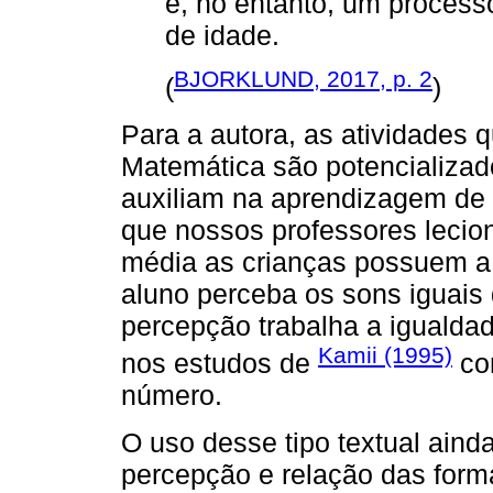
é, no entanto, um process
de idade.
BJORKLUND, 2017, p. 2
(
)
Para a autora, as atividades 
Matemática são potencializa
auxiliam na aprendizagem de 
que nossos professores lecio
média as crianças possuem a 
aluno perceba os sons iguais
percepção trabalha a igualda
Kamii (1995)
nos estudos de
co
número.
O uso desse tipo textual aind
percepção e relação das form