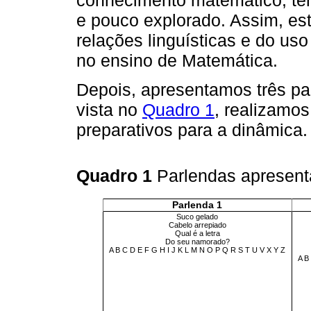
conhecimento matemático, te
e pouco explorado. Assim, e
relações linguísticas e do uso
no ensino de Matemática.
Depois, apresentamos três pa
vista no
Quadro 1
, realizamos
preparativos para a dinâmica.
Quadro 1
Parlendas apresent
Parlenda 1
Suco gelado
Cabelo arrepiado
Qual é a letra
Do seu namorado?
A B C D E F G H I J K L M N O P Q R S T U V X Y Z
A B