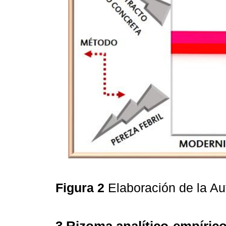
Figura 2
Elaboración de la A
3 Rizoma analítico-empírico: