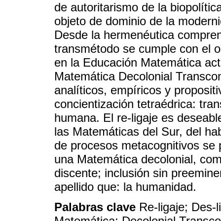
de autoritarismo de la biopolític
objeto de dominio de la modern
Desde la hermenéutica comprens
transmétodo se cumple con el obj
en la Educación Matemática actu
Matemática Decolonial Transco
analíticos, empíricos y propositi
concientización tetraédrica: tran
humana. El re-ligaje es deseabl
las Matemáticas del Sur, del hab
de procesos metacognitivos se p
una Matemática decolonial, compl
discente; inclusión sin preemin
apellido que: la humanidad.
Palabras clave
Re-ligaje; Des-l
Matemática; Decolonial Transc