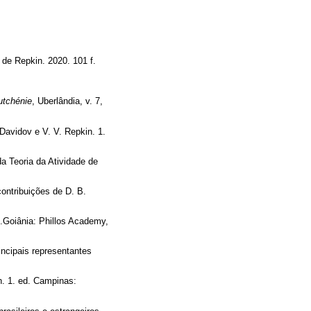
 de Repkin. 2020. 101 f.
tchénie
, Uberlândia, v. 7,
 Davidov e V. V. Repkin. 1.
a Teoria da Atividade de
contribuições de D. B.
d.Goiânia: Phillos Academy,
incipais representantes
n. 1. ed. Campinas: