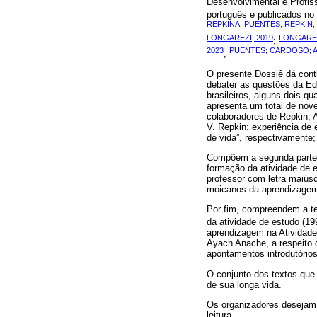
Desenvolvimental e Profiss
português e publicados no 
REPKINA; PUENTES; REPKIN, 
LONGAREZI, 2019
LONGAREZ
;
2023
PUENTES; CARDOSO; A
;
O presente Dossiê dá conti
debater as questões da Ed
brasileiros, alguns dois qu
apresenta um total de nove
colaboradores de Repkin, A
V. Repkin: experiência de 
de vida”, respectivamente;
Compõem a segunda parte, 
formação da atividade de e
professor com letra maiús
moicanos da aprendizagem 
Por fim, compreendem a ter
da atividade de estudo (19
aprendizagem na Atividade
Ayach Anache, a respeito d
apontamentos introdutórios
O conjunto dos textos que 
de sua longa vida.
Os organizadores desejam 
leitura.