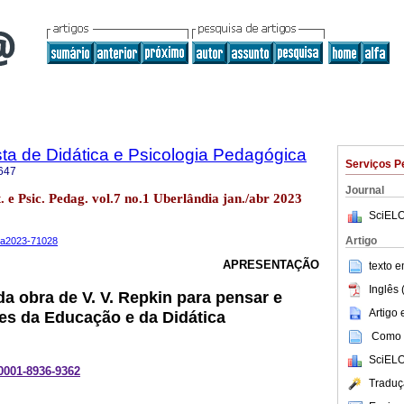
ta de Didática e Psicologia Pedagógica
Serviços P
647
Journal
. e Psic. Pedag. vol.7 no.1 Uberlândia jan./abr 2023
SciELO
Artigo
1.a2023-71028
APRESENTAÇÃO
texto 
Inglês 
da obra de V. V. Repkin para pensar e
Artigo
es da Educação e da Didática
Como c
SciELO
-0001-8936-9362
Traduç