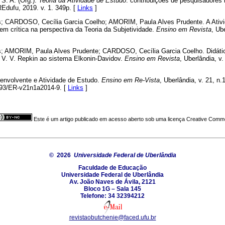
. A. (Org.).
Teoria da Atividade de Estudo
: contribuições de pesquisadores b
 REdufu, 2019. v. 1. 349p. [
Links
]
 CARDOSO, Cecília Garcia Coelho; AMORIM, Paula Alves Prudente. A Ativ
m crítica na perspectiva da Teoria da Subjetividade.
Ensino em Revista
, Ub
 AMORIM, Paula Alves Prudente; CARDOSO, Cecília Garcia Coelho. Didátic
e V. V. Repkin ao sistema Elkonin-Davidov.
Ensino em Revista
, Uberlândia, v
envolvente e Atividade de Estudo.
Ensino em Re-Vista
, Uberlândia, v. 21, n.1
4393/ER-v21n1a2014-9. [
Links
]
Este é um artigo publicado em acesso aberto sob uma licença Creative Com
© 2026
Universidade Federal de Uberlândia
Faculdade de Educação
Universidade Federal de Uberlândia
Av. João Naves de Ávila, 2121
Bloco 1G – Sala 145
Telefone: 34 32394212
revistaobutchenie@faced.ufu.br