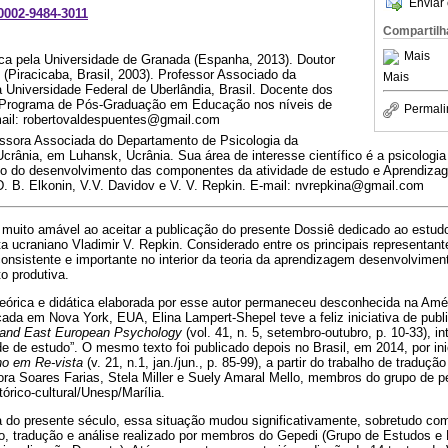
Enviar 
-0002-9484-3011
Compartilh
Mais
a pela Universidade de Granada (Espanha, 2013). Doutor
Piracicaba, Brasil, 2003). Professor Associado da
Mais
Universidade Federal de Uberlândia, Brasil. Docente dos
 Programa de Pós-Graduação em Educação nos níveis de
Permali
mail: robertovaldespuentes@gmail.com
ssora Associada do Departamento de Psicologia da
crânia, em Luhansk, Ucrânia. Sua área de interesse científico é a psicologia
co do desenvolvimento das componentes da atividade de estudo e Aprendiza
. B. Elkonin, V.V. Davidov e V. V. Repkin. E-mail: nvrepkina@gmail.com
 muito amável ao aceitar a publicação do presente Dossiê dedicado ao estu
sta ucraniano Vladimir V. Repkin. Considerado entre os principais representa
consistente e importante no interior da teoria da aprendizagem desenvolvimen
o produtiva.
órica e didática elaborada por esse autor permaneceu desconhecida na Amé
cada em Nova York, EUA, Elina Lampert-Shepel teve a feliz iniciativa de publ
 and East European Psychology
(vol. 41, n. 5, setembro-outubro, p. 10-33), in
e de estudo”. O mesmo texto foi publicado depois no Brasil, em 2014, por ini
no em Re-vista
(v. 21, n.1, jan./jun., p. 85-99), a partir do trabalho de traduçã
ora Soares Farias, Stela Miller e Suely Amaral Mello, membros do grupo de 
órico-cultural/Unesp/Marília.
a do presente século, essa situação mudou significativamente, sobretudo com
ão, tradução e análise realizado por membros do Gepedi (Grupo de Estudos e