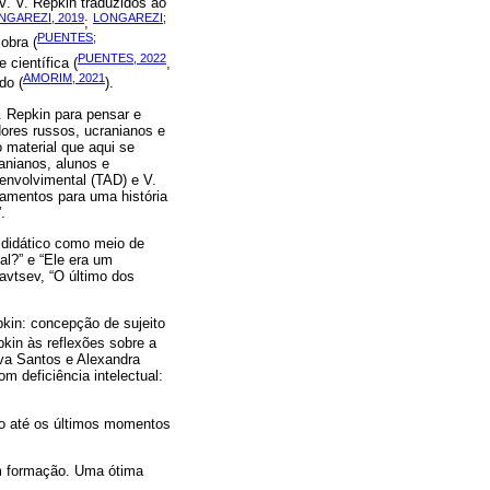
V. V. Repkin traduzidos ao
NGAREZI, 2019
LONGAREZI;
;
PUENTES;
obra (
PUENTES, 2022
 científica (
,
AMORIM, 2021
do (
).
. Repkin para pensar e
ores russos, ucranianos e
o material que aqui se
anianos, alunos e
envolvimental (TAD) e V.
ntamentos para uma história
.
 didático como meio de
al?” e “Ele era um
avtsev, “O último dos
pkin: concepção de sujeito
pkin às reflexões sobre a
lva Santos e Alexandra
 deficiência intelectual:
lho até os últimos momentos
em formação. Uma ótima