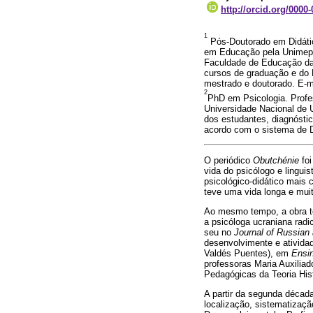
http://orcid.org/0000
1
Pós-Doutorado em Didátic
em Educação pela Unimep (
Faculdade de Educação da 
cursos de graduação e do
mestrado e doutorado. E-
2
PhD em Psicologia. Profe
Universidade Nacional de U
dos estudantes, diagnósti
acordo com o sistema de D
O periódico
Obutchénie
foi
vida do psicólogo e lingui
psicológico-didático mais 
teve uma vida longa e muit
Ao mesmo tempo, a obra te
a psicóloga ucraniana radi
seu no
Journal of Russian
desenvolvimente e atividad
Valdés Puentes), em
Ensi
professoras Maria Auxiliad
Pedagógicas da Teoria Hist
A partir da segunda décad
localização, sistematizaç