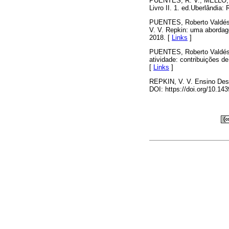
PUENTES, R. V.; MELLO, S
Livro II. 1. ed.Uberlândia:
PUENTES, Roberto Valdés;
V. V. Repkin: uma abordage
2018. [
Links
]
PUENTES, Roberto Valdés;
atividade: contribuições d
[
Links
]
REPKIN, V. V. Ensino Des
DOI: https://doi.org/10.1