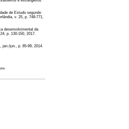
rasileiros e estrangeiros.
idade de Estudo segundo
erlândia, v. 25, p. 748-771,
a desenvolvimental da
. 24, p. 130-150, 2017.
, jan./jun., p. 85-99, 2014.
mons