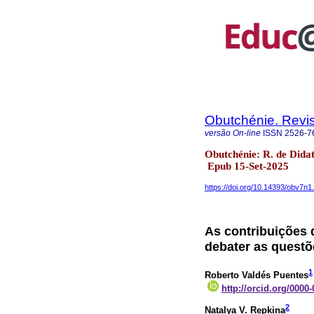
Obutchénie. Revis
versão On-line
ISSN
2526-7
Obutchénie: R. de Didat
Epub 15-Set-2025
https://doi.org/10.14393/obv7n
As contribuições 
debater as questõ
1
Roberto Valdés Puentes
http://orcid.org/0000
2
Natalya V. Repkina