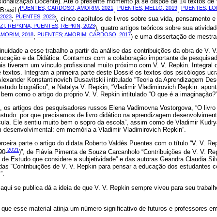
ionalização Docente). Até o presente momento já se dispõe de 14 textos de 
PUENTES; CARDOSO; AMORIM, 2021
PUENTES; MELLO, 2019
PUENTES; LO
Brasil (
;
;
2023
PUENTES, 2023
;
), cinco capítulos de livros sobre sua vida, pensamento e 
I; REPKINA; PUENTES; REPKIN, 2023
), quatro artigos teóricos sobre sua atividade
MORIM, 2018
PUENTES; AMORIM; CARDOSO, 2017
;
) e uma dissertação de mestra
nuidade a esse trabalho a partir da análise das contribuições da obra de V. V
ucação e da Didática. Contamos com a colaboração importante de pesquisad
ais tiveram um vínculo profissional muito próximo com V. V. Repkin. Integral 
 textos. Integram a primeira parte deste Dossiê os textos dos psicólogos ucr
lexander Konstantinovich Dusavitskii intitulado “Teoria da Aprendizagem Des
estudo biográfico”, e Natalya V. Repkin, “Vladimir Vladimirovich Repkin: apo
 bem como o artigo do próprio V. V. Repkin intitulado “O que é a imaginação?”
os artigos dos pesquisadores russos Elena Vadimovna Vostorgova, “O livro
studo: por que precisamos de livro didático na aprendizagem desenvolviment
cula. Ele sentiu muito bem o sopro da escola”, assim como de Vladimir Kudry
desenvolvimental: em memória a Vladimir Vladimirovich Repkin”.
ceira parte o artigo do didata Roberto Valdés Puentes com o título “V. V. Re
2021
90-
)”, de Flávia Pimenta de Souza Carcanholo “Contribuições de V. V. Re
 de Estudo que considere a subjetividade” e das autoras Geandra Claudia Si
as “Contribuições de V. V. Repkin para pensar a educação dos estudantes com
”.
aqui se publica dá a ideia de que V. V. Repkin sempre viveu para seu traba
que esse material atinja um número significativo de futuros e professores 