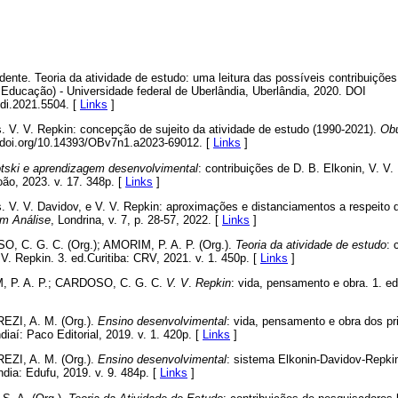
te. Teoria da atividade de estudo: uma leitura das possíveis contribuições
ducação) - Universidade federal de Uberlândia, Uberlândia, 2020. DOI
.di.2021.5504. [
Links
]
V. V. Repkin: concepção de sujeito da atividade de estudo (1990-2021).
Obu
://doi.org/10.14393/OBv7n1.a2023-69012. [
Links
]
tski e aprendizagem desenvolvimental
: contribuições de D. B. Elkonin, V. V.
ão, 2023. v. 17. 348p. [
Links
]
V. V. Davidov, e V. V. Repkin: aproximações e distanciamentos a respeito d
m Análise
, Londrina, v. 7, p. 28-57, 2022. [
Links
]
 C. G. C. (Org.); AMORIM, P. A. P. (Org.).
Teoria da atividade de estudo
: 
 V. Repkin. 3. ed.Curitiba: CRV, 2021. v. 1. 450p. [
Links
]
 P. A. P.; CARDOSO, C. G. C.
V. V
.
Repkin
: vida, pensamento e obra. 1. e
ZI, A. M. (Org.).
Ensino desenvolvimental
: vida, pensamento e obra dos pr
undiaí: Paco Editorial, 2019. v. 1. 420p. [
Links
]
ZI, A. M. (Org.).
Ensino desenvolvimental
: sistema Elkonin-Davidov-Repki
dia: Edufu, 2019. v. 9. 484p. [
Links
]