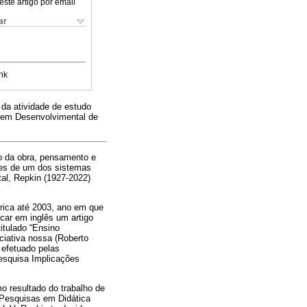
este artigo por email
ar
nk
 da atividade de estudo
gem Desenvolvimental de
do da obra, pensamento e
ntes de um dos sistemas
tal, Repkin (1927-2022)
rica até 2003, ano em que
icar em inglês um artigo
titulado “Ensino
ciativa nossa (Roberto
o efetuado pelas
pesquisa Implicações
o resultado do trabalho de
 Pesquisas em Didática