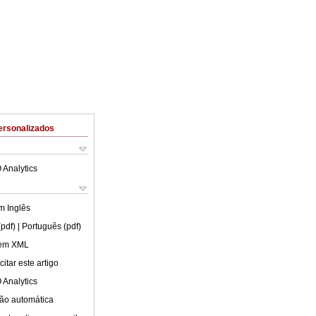
ersonalizados
 Analytics
em
Inglês
(pdf)
| Português (pdf)
 em XML
itar este artigo
 Analytics
ão automática