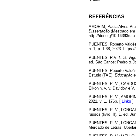
REFERÊNCIAS
AMORIM, Paula Alves Pruden
Dissertação
(Mestrado em E
http://doi.org/10.14393/ufu
PUENTES, Roberto Valdés. 
n. 1, p. 1-38, 2023. https
PUENTES, R.V.
L. S
.
Vigo
ed. São Carlos: Pedro & Jo
PUENTES, Roberto Valdés. 
Estudo (TAE).
Educação e
PUENTES, R. V.; CARDOSO,
Elkonin, v. v. Davidov e V.
PUENTES, R. V.; AMORIM,
2021. v. 1. 176p. [
Links
]
PUENTES, R. V.; LONGARE
russos (livro III). 1. ed. J
PUENTES, R. V.; LONGARE
Mercado de Letras; Uberlân